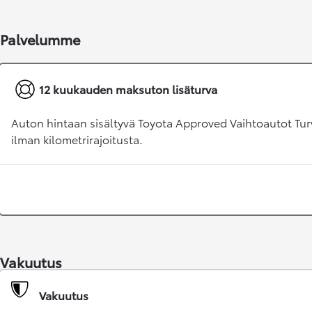
Palvelumme
12 kuukauden maksuton lisäturva
Auton hintaan sisältyvä Toyota Approved Vaihtoautot Tur
Alkaen
ilman kilometrirajoitusta.
RAV4
LADATTAVA HYBRIDI
Vakuutus
Vakuutus