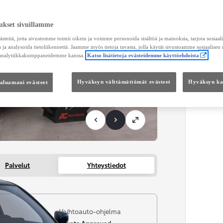
Maksu
ukset sivuillamme
KUL
teitä, jotta sivustomme toimii oikein ja voimme personoida sisältöä ja mainoksia, tarjota sosiaa
Toimi
 ja analysoida tietoliikennettä. Jaamme myös tietoja tavasta, jolla käytät sivustoamme sosiaalisen
 analytiikkakumppaneidemme kanssa.
Katso lisätietoja evästeidemme käyttöehdoista
KOKO
haluamani evästeet
Hyväksyn välttämättömät evästeet
Hyväksyn kai
Kätei
Palvelut
Yhteystiedot
i
Vaihtoauto-ohjelma