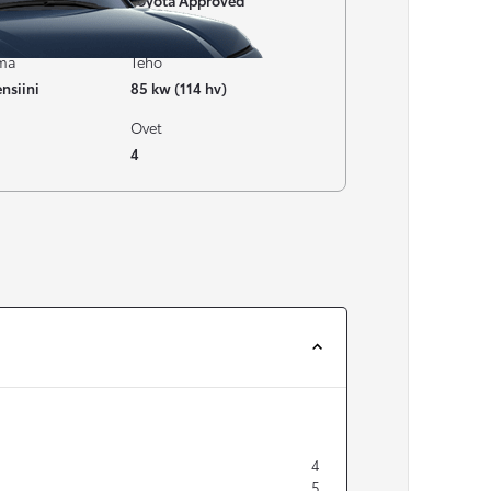
Toyota Approved
Vaihtoautot
ima
Teho
nsiini
85 kw (114 hv)
Ovet
4
4
5