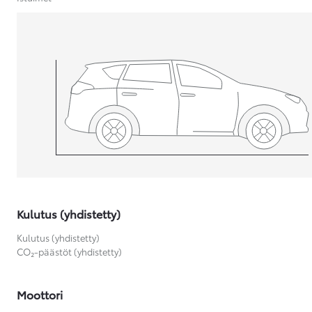
Yaris Cross
HYBRIDI
Tulossa pian
Kulutus (yhdistetty)
Kulutus (yhdistetty)
CO₂-päästöt (yhdistetty)
Moottori