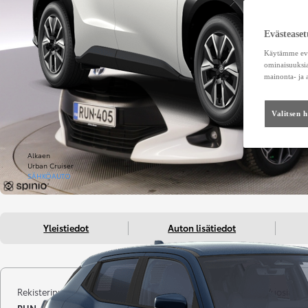
Evästeaset
Käytämme eväs
ominaisuuksia
mainonta- ja
Valitsen 
Alkaen
Urban Cruiser
SÄHKÖAUTO
Yleistiedot
Auton lisätiedot
Rekisterinumero
Kilometrit
Vuosimall