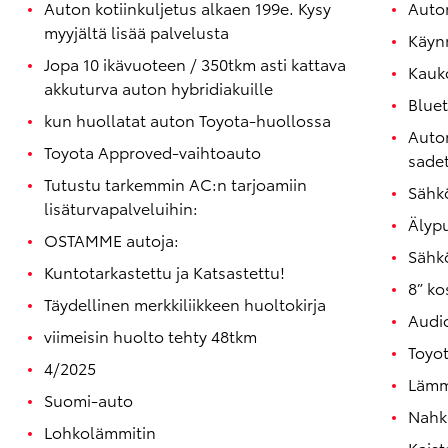
Auton kotiinkuljetus alkaen 199e. Kysy
Autom
myyjältä lisää palvelusta
Käynn
Jopa 10 ikävuoteen / 350tkm asti kattava
Kauk
akkuturva auton hybridiakuille
Blue
kun huollatat auton Toyota-huollossa
Autom
Toyota Approved-vaihtoauto
sadet
Tutustu tarkemmin AC:n tarjoamiin
Sähkö
lisäturvapalveluihin:
Älyp
OSTAMME autoja:
Sähkö
Kuntotarkastettu ja Katsastettu!
8” ko
Täydellinen merkkiliikkeen huoltokirja
Audi
viimeisin huolto tehty 48tkm
Toyo
4/2025
Lämm
Suomi-auto
Nahk
Lohkolämmitin
Kaist