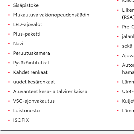
Sisäpistoke
Liike
Mukautuva vakionopeudensäädin
(RSA
LED-ajovalot
Pre-C
Plus-paketti
jalan
Navi
sekä 
Peruutuskamera
Ajov
Pysäköintitutkat
Autom
Corolla Touring Sports
HYBRIDI
Kahdet renkaat
hämä
uudet kesärenkaat
Lämmi
Aluvanteet kesä-ja talvirenkaissa
USB-l
VSC-ajonvakautus
Kulje
Luistonesto
Lämmi
ISOFIX