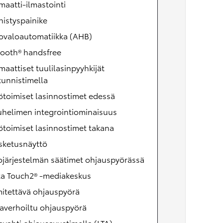
aatti-ilmastointi
istyspainike
ovaloautomatiikka (AHB)
tooth® handsfree
aattiset tuulilasinpyyhkijät
unnistimella
toimiset lasinnostimet edessä
uhelimen integrointiominaisuus
toimiset lasinnostimet takana
sketusnäyttö
ojärjestelmän säätimet ohjauspyörässä
ta Touch2® -mediakeskus
itettävä ohjauspyörä
averhoiltu ohjauspyörä
avahti ohjausavustimella (LTA)