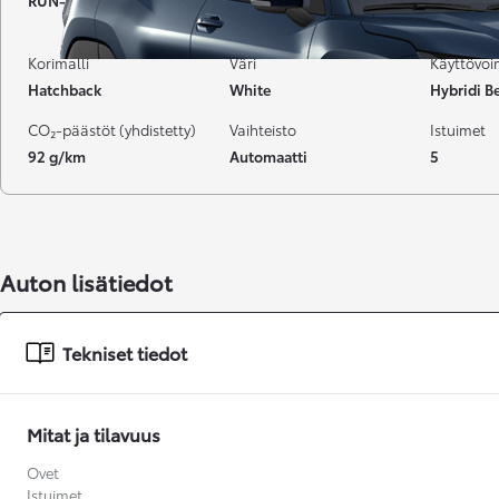
RUN-405
58 600 km
01-2021
Korimalli
Väri
Käyttövo
Hatchback
White
Hybridi Be
CO₂-päästöt (yhdistetty)
Vaihteisto
Istuimet
92 g/km
Automaatti
5
Auton lisätiedot
Tekniset tiedot
Alkaen
Mitat ja tilavuus
Ovet
Istuimet