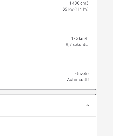
1 490
cm3
85
kw (114 hv)
175
km/h
9,7
sekuntia
Etuveto
Automaatti