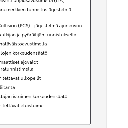
nnemerkkien tunnistusjärjestelmä
)
ollision (PCS) - järjestelmä ajoneuvon
kulkijan ja pyöräilijän tunnistuksella
hätäväistöavustimella
alojen korkeudensäätö
aattiset ajovalot
rätunnistimella
tettävät ulkopeilit
iitäntä
ttajan istuimen korkeudensäätö
tettävät etuistuimet