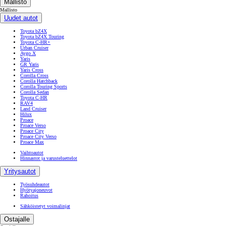
Mallisto
Mallisto
Uudet autot
Toyota bZ4X
Toyota bZ4X Touring
Toyota C-HR+
Urban Cruiser
Aygo X
Yaris
GR Yaris
Yaris Cross
Corolla Cross
Corolla Hatchback
Corolla Touring Sports
Corolla Sedan
Toyota C-HR
RAV4
Land Cruiser
Hilux
Proace
Proace Verso
Proace City
Proace City Verso
Proace Max
Vaihtoautot
Hinnastot ja varusteluettelot
Yritysautot
Työsuhdeautot
Hyötyajoneuvot
Rahoitus
Sähköistetyt voimalinjat
Ostajalle