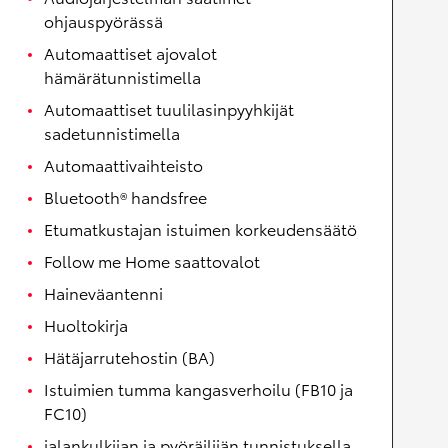
ohjauspyörässä
Automaattiset ajovalot
hämärätunnistimella
Automaattiset tuulilasinpyyhkijät
sadetunnistimella
Automaattivaihteisto
Bluetooth® handsfree
Etumatkustajan istuimen korkeudensäätö
Follow me Home saattovalot
Haineväantenni
Huoltokirja
Hätäjarrutehostin (BA)
Istuimien tumma kangasverhoilu (FB10 ja
FC10)
jalankulkijan ja pyöräilijän tunnistuksella