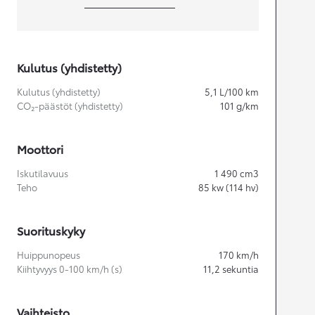
Kulutus (yhdistetty)
Kulutus (yhdistetty)
5,1
L/100 km
CO₂-päästöt (yhdistetty)
101
g/km
Moottori
Iskutilavuus
1 490
cm3
Teho
85
kw (114 hv)
Suorituskyky
Huippunopeus
170
km/h
Kiihtyvyys 0-100 km/h (s)
11,2
sekuntia
Vaihteisto