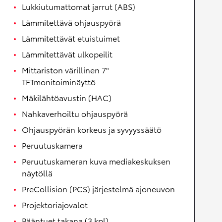
Lukkiutumattomat jarrut (ABS)
Lämmitettävä ohjauspyörä
Lämmitettävät etuistuimet
Lämmitettävät ulkopeilit
Mittariston värillinen 7"
TFTmonitoiminäyttö
Mäkilähtöavustin (HAC)
Nahkaverhoiltu ohjauspyörä
Ohjauspyörän korkeus ja syvyyssäätö
Peruutuskamera
Peruutuskameran kuva mediakeskuksen
näytöllä
PreCollision (PCS) järjestelmä ajoneuvon
Projektoriajovalot
Pääntuet takana (3 kpl)