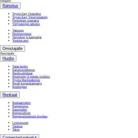
Ostajalle
Rahoitus
Toyota Easy Osamaksu
Toyota Easy Yksityisleasing
Perinteinen osamaksu
Yritysautojen rahoitus
Vakuutus
Huoltosopimus
Tarjoukset ja kampanjat
Vuokraa auto
Omistajalle
Omistajalle
Huolto
Varaa huolto
Katsastustarkastus
Huolto-ohjelmat
Ilmastointi ja puhdas sisäilma
Toyota Huoltorahoitus
Recall-korjauskampanja
Korikorjaus
Renkaat
Renkaanvaihto
Rengastietoa
Kausivaihto
Rengasvalitsin
Rengaspaineanturin koodaus
Lisävarusteet
Varaosat
Takuu
Connected-palvelut