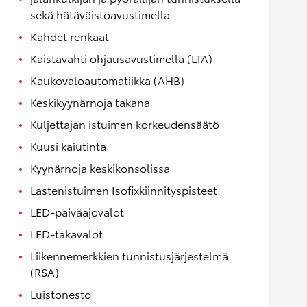
sekä hätäväistöavustimella
Kahdet renkaat
Kaistavahti ohjausavustimella (LTA)
Kaukovaloautomatiikka (AHB)
Keskikyynärnoja takana
Kuljettajan istuimen korkeudensäätö
Kuusi kaiutinta
Kyynärnoja keskikonsolissa
Lastenistuimen Isofixkiinnityspisteet
LED-päiväajovalot
LED-takavalot
Liikennemerkkien tunnistusjärjestelmä
(RSA)
Luistonesto