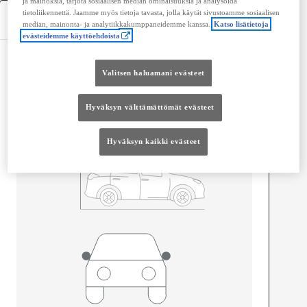
ja mainoksia, tarjota sosiaalisen median ominaisuuksia ja analysoida
tietoliikennettä. Jaamme myös tietoja tavasta, jolla käytät sivustoamme sosiaalisen
Tekniset tiedot
median, mainonta- ja analytiikkakumppaneidemme kanssa.
Katso lisätietoja
evästeidemme käyttöehdoista
Mitat ja tilavuus
Valitsen haluamani evästeet
Ovet
4
Istuimet
5
Hyväksyn välttämättömät evästeet
Hyväksyn kaikki evästeet