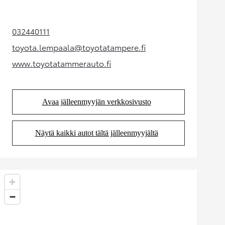
032440111
(Aukeaa uudessa välilehdessä)
toyota.lempaala@toyotatampere.fi
(Aukeaa uudessa välilehdessä)
www.toyotatammerauto.fi
(Aukeaa uudessa välilehdessä)
Avaa jälleenmyyjän verkkosivusto
(Aukeaa uudessa välilehdessä)
Näytä kaikki autot tältä jälleenmyyjältä
(Aukeaa uudessa välilehdessä)