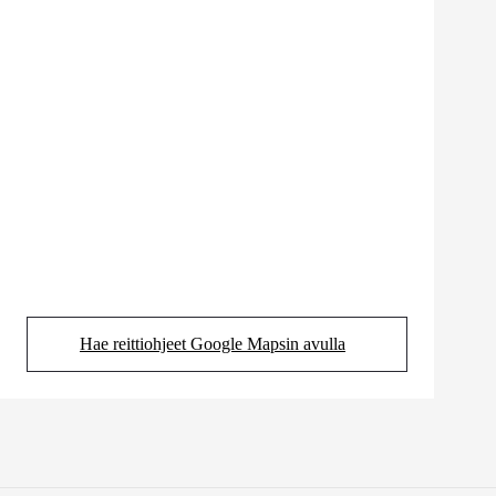
Hae reittiohjeet Google Mapsin avulla
(Aukeaa uudessa välilehdessä)