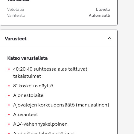
Vetotapa
Etuveto
Vaihteisto
Automaatti
Varusteet
Katso varustelista
40:20:40 suhteessa alas taittuvat
takaistuimet
8” kosketusnäyttö
Ajonestolaite
Ajovalojen korkeudensäätö (manuaalinen)
Aluvanteet
ALV-vähennyskelpoinen
Audiojärjestelmän säätimet