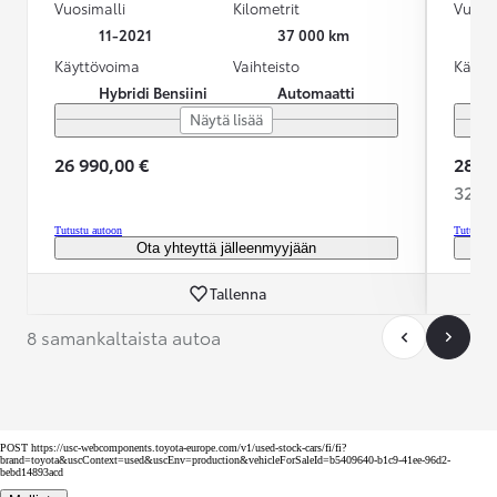
Vuosimalli
Kilometrit
Vuosim
11-2021
37 000 km
Käyttövoima
Vaihteisto
Käytt
Hybridi Bensiini
Automaatti
Näytä lisää
26 990,00 €
28 89
320,4
Tutustu autoon
Tutustu 
Ota yhteyttä jälleenmyyjään
Tallenna
8 samankaltaista autoa
POST https://usc-webcomponents.toyota-europe.com/v1/used-stock-cars/fi/fi?
brand=toyota&uscContext=used&uscEnv=production&vehicleForSaleId=b5409640-b1c9-41ee-96d2-
bebd14893acd