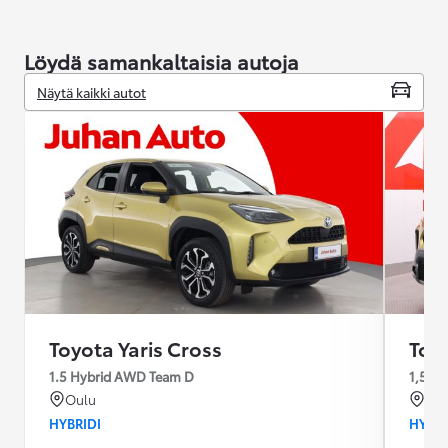
Löydä samankaltaisia autoja
Näytä kaikki autot
Toyota Yaris Cross
Toyo
1.5 Hybrid AWD Team D
1,5 H
Oulu
Rai
HYBRIDI
HYBRI