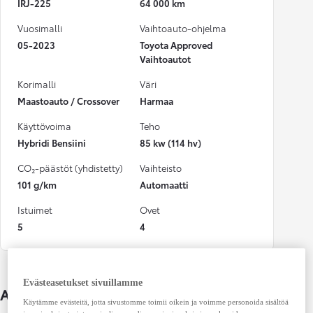
IRJ-225
64 000 km
Vuosimalli
Vaihtoauto-ohjelma
05-2023
Toyota Approved
Vaihtoautot
Korimalli
Väri
Maastoauto / Crossover
Harmaa
Käyttövoima
Teho
Hybridi Bensiini
85 kw (114 hv)
CO₂-päästöt (yhdistetty)
Vaihteisto
101 g/km
Automaatti
Istuimet
Ovet
5
4
Evästeasetukset sivuillamme
Auton lisätiedot
Käytämme evästeitä, jotta sivustomme toimii oikein ja voimme personoida sisältöä