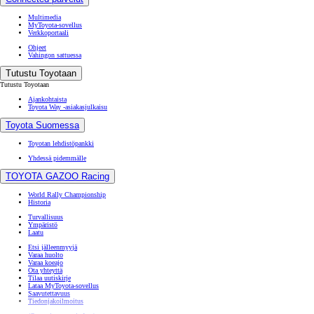
Multimedia
MyToyota-sovellus
Verkkoportaali
Ohjeet
Vahingon sattuessa
Tutustu Toyotaan
Tutustu Toyotaan
Ajankohtaista
Toyota Way -asiakasjulkaisu
Toyota Suomessa
Toyotan lehdistöpankki
Yhdessä pidemmälle
TOYOTA GAZOO Racing
World Rally Championship
Historia
Turvallisuus
Ympäristö
Laatu
Etsi jälleenmyyjä
Varaa huolto
Varaa koeajo
Ota yhteyttä
Tilaa uutiskirje
Lataa MyToyota-sovellus
Saavutettavuus
Tiedonjakoilmoitus