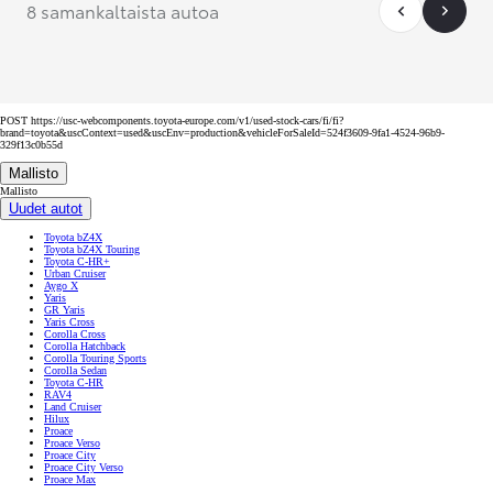
8 samankaltaista autoa
POST https://usc-webcomponents.toyota-europe.com/v1/used-stock-cars/fi/fi?
brand=toyota&uscContext=used&uscEnv=production&vehicleForSaleId=524f3609-9fa1-4524-96b9-
329f13c0b55d
Mallisto
Mallisto
Uudet autot
Toyota bZ4X
Toyota bZ4X Touring
Toyota C-HR+
Urban Cruiser
Aygo X
Yaris
GR Yaris
Yaris Cross
Corolla Cross
Corolla Hatchback
Corolla Touring Sports
Corolla Sedan
Toyota C-HR
RAV4
Land Cruiser
Hilux
Proace
Proace Verso
Proace City
Proace City Verso
Proace Max