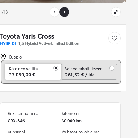
1/18
Toyota Yaris Cross
Tallenna auto
HYBRIDI
1,5 Hybrid Active Limited Edition
Kuopio
Vaihda rahoitukseen
Käteinen valittu
Vaihda rahoitukseen
27 050,00 €
261,32 € / kk
Rekisterinumero
Kilometrit
CRX-346
30 000 km
Vuosimalli
Vaihtoauto-ohjelma