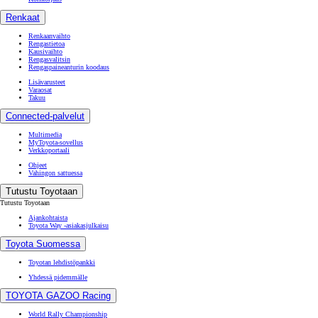
Renkaat
Renkaanvaihto
Rengastietoa
Kausivaihto
Rengasvalitsin
Rengaspaineanturin koodaus
Lisävarusteet
Varaosat
Takuu
Connected-palvelut
Multimedia
MyToyota-sovellus
Verkkoportaali
Ohjeet
Vahingon sattuessa
Tutustu Toyotaan
Tutustu Toyotaan
Ajankohtaista
Toyota Way -asiakasjulkaisu
Toyota Suomessa
Toyotan lehdistöpankki
Yhdessä pidemmälle
TOYOTA GAZOO Racing
World Rally Championship