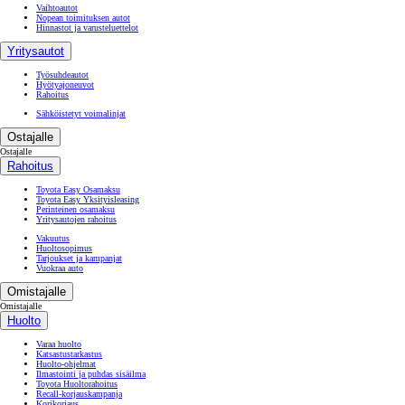
Vaihtoautot
Nopean toimituksen autot
Hinnastot ja varusteluettelot
Yritysautot
Työsuhdeautot
Hyötyajoneuvot
Rahoitus
Sähköistetyt voimalinjat
Ostajalle
Ostajalle
Rahoitus
Toyota Easy Osamaksu
Toyota Easy Yksityisleasing
Perinteinen osamaksu
Yritysautojen rahoitus
Vakuutus
Huoltosopimus
Tarjoukset ja kampanjat
Vuokraa auto
Omistajalle
Omistajalle
Huolto
Varaa huolto
Katsastustarkastus
Huolto-ohjelmat
Ilmastointi ja puhdas sisäilma
Toyota Huoltorahoitus
Recall-korjauskampanja
Korikorjaus