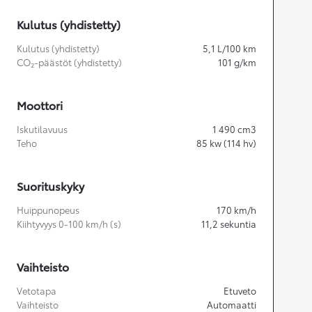
Kulutus (yhdistetty)
Kulutus (yhdistetty)
5,1
L/100 km
CO₂-päästöt (yhdistetty)
101
g/km
Moottori
Iskutilavuus
1 490
cm3
Teho
85
kw (114 hv)
Suorituskyky
Huippunopeus
170
km/h
Kiihtyvyys 0-100 km/h (s)
11,2
sekuntia
Vaihteisto
Vetotapa
Etuveto
Vaihteisto
Automaatti