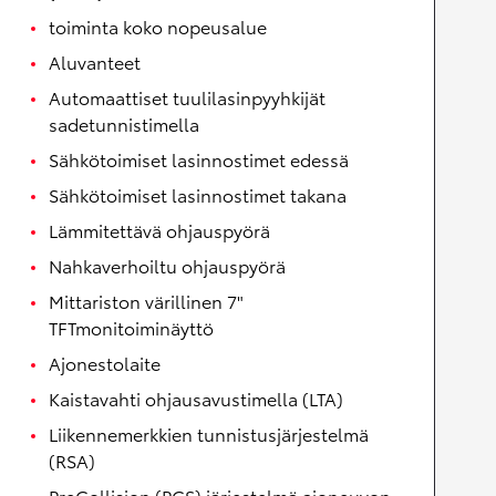
toiminta koko nopeusalue
Aluvanteet
Automaattiset tuulilasinpyyhkijät
sadetunnistimella
Sähkötoimiset lasinnostimet edessä
Sähkötoimiset lasinnostimet takana
Lämmitettävä ohjauspyörä
Nahkaverhoiltu ohjauspyörä
Mittariston värillinen 7"
TFTmonitoiminäyttö
Ajonestolaite
Kaistavahti ohjausavustimella (LTA)
Liikennemerkkien tunnistusjärjestelmä
(RSA)
PreCollision (PCS) järjestelmä ajoneuvon