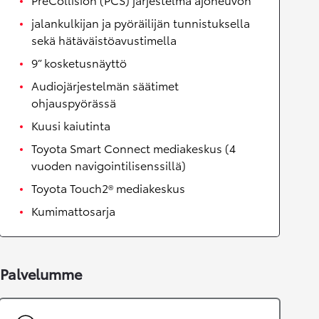
jalankulkijan ja pyöräilijän tunnistuksella
sekä hätäväistöavustimella
9” kosketusnäyttö
Audiojärjestelmän säätimet
ohjauspyörässä
Kuusi kaiutinta
Toyota Smart Connect mediakeskus (4
vuoden navigointilisenssillä)
Toyota Touch2® mediakeskus
Kumimattosarja
Palvelumme