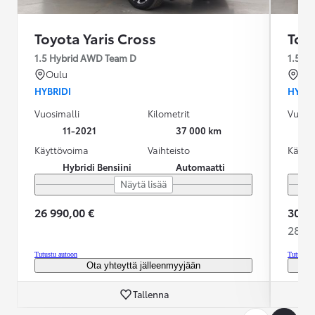
Toyota Yaris Cross
Toyo
1.5 Hybrid AWD Team D
Oulu
Rov
HYBRIDI
HYBRI
Vuosimalli
Kilometrit
Vuosim
11-2021
37 000 km
Käyttövoima
Vaihteisto
Käytt
Hybridi Bensiini
Automaatti
Näytä lisää
26 990,00 €
30 99
280,5
Tutustu autoon
Tutustu 
Ota yhteyttä jälleenmyyjään
Tallenna