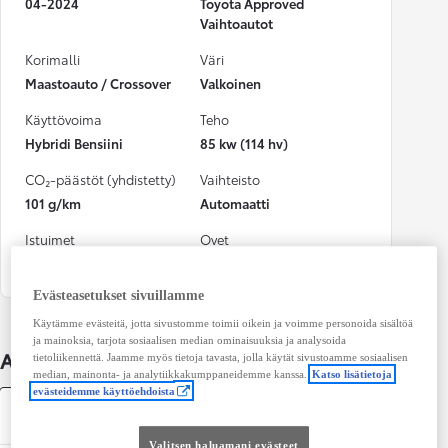
04-2024
Toyota Approved
Vaihtoautot
Korimalli
Väri
Maastoauto / Crossover
Valkoinen
Käyttövoima
Teho
Hybridi Bensiini
85 kw (114 hv)
CO₂-päästöt (yhdistetty)
Vaihteisto
101 g/km
Automaatti
Istuimet
Ovet
5
4
Evästeasetukset sivuillamme
Käytämme evästeitä, jotta sivustomme toimii oikein ja voimme personoida sisältöä
ja mainoksia, tarjota sosiaalisen median ominaisuuksia ja analysoida
Auton lisätiedot
tietoliikennettä. Jaamme myös tietoja tavasta, jolla käytät sivustoamme sosiaalisen
median, mainonta- ja analytiikkakumppaneidemme kanssa.
Katso lisätietoja
evästeidemme käyttöehdoista
Tekniset tiedot
Valitsen haluamani evästeet