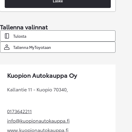
Laske
Tallenna valinnat
Tulosta
Tallenna MyToyotaan
Kuopion Autokauppa Oy
Kallantie 11 - Kuopio 70340,
0173642211
(Aukeaa uudessa välilehdessä)
info@kuopionautokauppa.fi
(Aukeaa uudessa välilehdessä)
www.kuopionautokauppa.fi