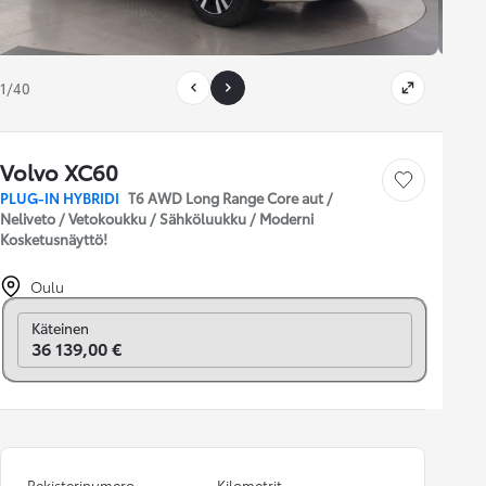
1/40
Volvo XC60
Tallenna auto
PLUG-IN HYBRIDI
T6 AWD Long Range Core aut /
Neliveto / Vetokoukku / Sähköluukku / Moderni
Kosketusnäyttö!
Oulu
Vaihda rahoitukseen
Käteinen
36 139,00 €
Rekisterinumero
Kilometrit