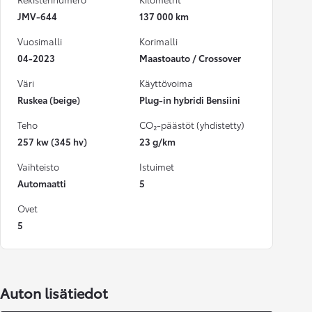
JMV-644
137 000 km
Vuosimalli
Korimalli
04-2023
Maastoauto / Crossover
Väri
Käyttövoima
Ruskea (beige)
Plug-in hybridi Bensiini
Teho
CO₂-päästöt (yhdistetty)
257 kw (345 hv)
23 g/km
Vaihteisto
Istuimet
Automaatti
5
Ovet
5
Auton lisätiedot