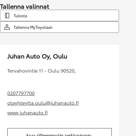
Tallenna valinnat
Tulosta
Tallenna MyToyotaan
Juhan Auto Oy, Oulu
Tervahovintie 11 - Oulu 90520,
0207797700
(Aukeaa uudessa välilehdessä)
otayhteytta.oulu@juhanauto.fi
(Aukeaa uudessa välilehdessä)
www.juhanauto.fi
(Aukeaa uudessa välilehdessä)
Avaa jälleenmyyjän verkkosivusto