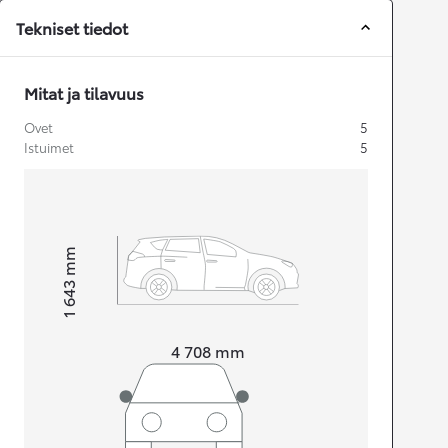
Tekniset tiedot
Mitat ja tilavuus
Ovet
5
Istuimet
5
mm
1 643
Korkeus
Pituus
4 708
mm