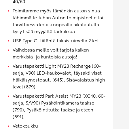
40/60
Toimitamme myös tämänkin auton sinua
lähimmälle Juhan Auton toimipisteelle tai
tarvittaessa kotiisi nopealla aikataululla -
kysy lisää myyjältä tai klikkaa
USB Type C -liitäntä takaistuimella 2 kpl
Vaihdossa meille voit tarjota kaiken
merkkisiä- ja kuntoisia autoja!
Varustepaketti Light MY23 Recharge (60-
sarja, V90) LED-kaukovalot, täysaktiiviset
häikäisynestoaut. (645), Sisävalaistus high
level (879),
Varustepaketti Park Assist MY23 (XC40, 60-
sarja, S/V90) Pysäköintikamera taakse
(790), Pysäköintitutka taakse ja eteen
(691),
Vetokoukku