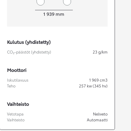
Leveys
1 939
mm
Kulutus (yhdistetty)
CO₂-päästöt (yhdistetty)
23
g/km
Moottori
Iskutilavuus
1 969
cm3
Teho
257
kw (345 hv)
Vaihteisto
Vetotapa
Neliveto
Vaihteisto
Automaatti