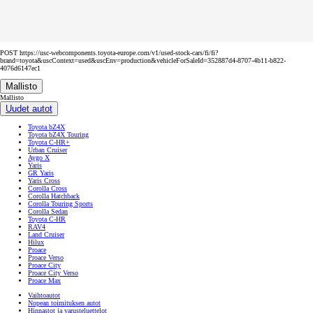
POST https://usc-webcomponents.toyota-europe.com/v1/used-stock-cars/fi/fi?
brand=toyota&uscContext=used&uscEnv=production&vehicleForSaleId=352887d4-8707-4b11-b822-
4076d6147ec1
Mallisto
Mallisto
Uudet autot
Toyota bZ4X
Toyota bZ4X Touring
Toyota C-HR+
Urban Cruiser
Aygo X
Yaris
GR Yaris
Yaris Cross
Corolla Cross
Corolla Hatchback
Corolla Touring Sports
Corolla Sedan
Toyota C-HR
RAV4
Land Cruiser
Hilux
Proace
Proace Verso
Proace City
Proace City Verso
Proace Max
Vaihtoautot
Nopean toimituksen autot
Hinnastot ja varusteluettelot