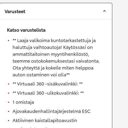
Varusteet
Katso varustelista
** Laaja valikoima kuntotarkastettuja ja
haluttuja vaihtoautoja! Käytössäsi on
ammattitaitoinen myyntihenkilöstö,
teemme ostokokemuksestasi vaivatonta.
Ota yhteyttä ja kokeile miten helppoa
auton ostaminen voi olla**
** Virtuaali 360 -sisäkuvalinkki: **
** Virtuaali 360 -ulkokuvalinkki: **
1 omistaja
Ajovakaudenhallintajärjestelmä ESC
Aktiivinen kaistallapitoavustin