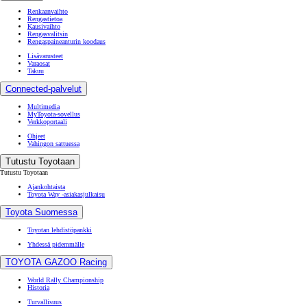
Renkaanvaihto
Rengastietoa
Kausivaihto
Rengasvalitsin
Rengaspaineanturin koodaus
Lisävarusteet
Varaosat
Takuu
Connected-palvelut
Multimedia
MyToyota-sovellus
Verkkoportaali
Ohjeet
Vahingon sattuessa
Tutustu Toyotaan
Tutustu Toyotaan
Ajankohtaista
Toyota Way -asiakasjulkaisu
Toyota Suomessa
Toyotan lehdistöpankki
Yhdessä pidemmälle
TOYOTA GAZOO Racing
World Rally Championship
Historia
Turvallisuus