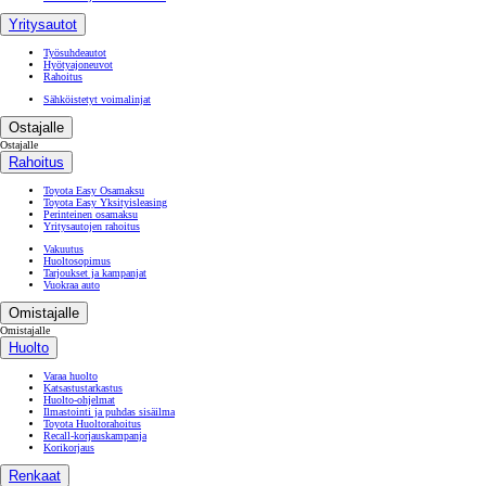
Yritysautot
Työsuhdeautot
Hyötyajoneuvot
Rahoitus
Sähköistetyt voimalinjat
Ostajalle
Ostajalle
Rahoitus
Toyota Easy Osamaksu
Toyota Easy Yksityisleasing
Perinteinen osamaksu
Yritysautojen rahoitus
Vakuutus
Huoltosopimus
Tarjoukset ja kampanjat
Vuokraa auto
Omistajalle
Omistajalle
Huolto
Varaa huolto
Katsastustarkastus
Huolto-ohjelmat
Ilmastointi ja puhdas sisäilma
Toyota Huoltorahoitus
Recall-korjauskampanja
Korikorjaus
Renkaat