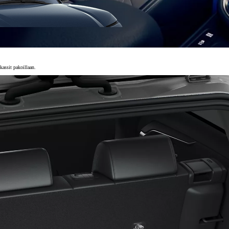
skassit pakoillaan.