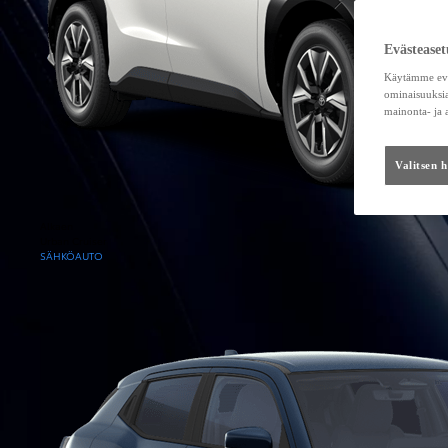
Evästeaset
Käytämme eväs
ominaisuuksia
mainonta- ja
Valitsen 
Alkaen
Urban Cruiser
SÄHKÖAUTO