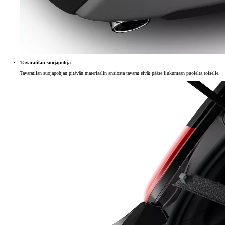
Tavaratilan suojapohja
Tavaratilan suojapohjan pitävän materiaalin ansiosta tavarat eivät pääse liukumaan puolelta toiselle.