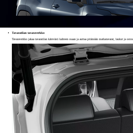
Tavaratilan tavaraverkko
Tavaraverkko jakaa tavaratilan kätevästi kahteen osaan ja auttaa pitämään matkatavarat, laukut ja osto
Alkaen