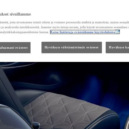
ukset sivuillamme
teitä, jotta sivustomme toimii oikein ja voimme personoida sisältöä ja mainoksia, tarjota sosiaa
 ja analysoida tietoliikennettä. Jaamme myös tietoja tavasta, jolla käytät sivustoamme sosiaalisen
 analytiikkakumppaneidemme kanssa.
Katso lisätietoja evästeidemme käyttöehdoista
haluamani evästeet
Hyväksyn välttämättömät evästeet
Hyväksyn kai