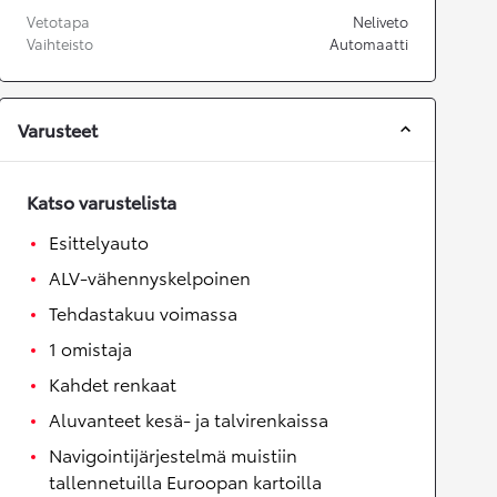
Vetotapa
Neliveto
Vaihteisto
Automaatti
Varusteet
Katso varustelista
Esittelyauto
ALV-vähennyskelpoinen
Tehdastakuu voimassa
1 omistaja
Kahdet renkaat
Aluvanteet kesä- ja talvirenkaissa
Navigointijärjestelmä muistiin
tallennetuilla Euroopan kartoilla