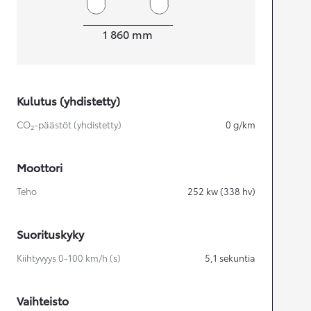
Leveys
1 860
mm
Kulutus (yhdistetty)
CO₂-päästöt (yhdistetty)
0
g/km
Moottori
Teho
252
kw (338 hv)
Suorituskyky
Kiihtyvyys 0-100 km/h (s)
5,1
sekuntia
Vaihteisto