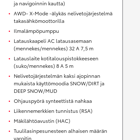
ja navigoinnin kautta)
AWD- X-Mode -älykäs nelivetojärjestelmä
takasähkömoottorilla
Ilmalämpöpumppu
Latauskaapeli AC latausasemaan
(mennekes/mennekes) 32 A 7,5 m
Latauslaite kotitalouspistokkeeseen
(suko/mennekes) 8 A 5 m
Nelivetojärjestelmän kaksi ajopinnan
mukaista käyttömoodia SNOW/DIRT ja
DEEP SNOW/MUD
Ohjauspyörä synteettistä nahkaa
Liikennemerkkien tunnistus (RSA)
Mäkilähtöavustin (HAC)
Tuulilasinpesunesteen alhaisen määrän
varoitin