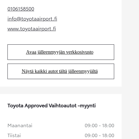
0106158500
(Aukeaa uudessa välilehdessä)
info@toyotaairport.fi
(Aukeaa uudessa välilehdessä)
www.toyotaairport.fi
(Aukeaa uudessa välilehdessä)
Avaa jälleenmyyjän verkkosivusto
(Aukeaa uudessa välilehdessä)
Näytä kaikki autot tältä jälleenmyyjältä
(Aukeaa uudessa välilehdessä)
Toyota Approved Vaihtoautot -myynti
Maanantai
09:00 - 18:00
Tiistai
09:00 - 18:00