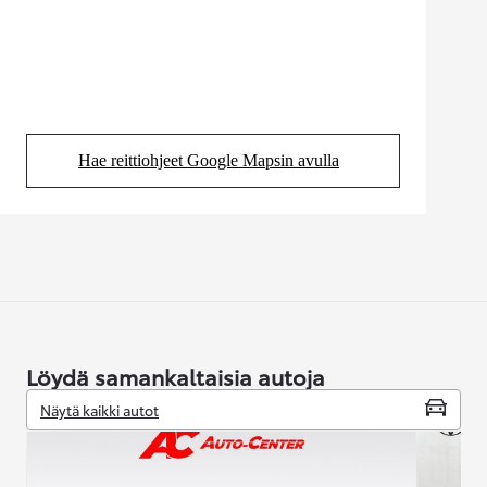
Hae reittiohjeet Google Mapsin avulla
(Aukeaa uudessa välilehdessä)
Löydä samankaltaisia autoja
Näytä kaikki autot