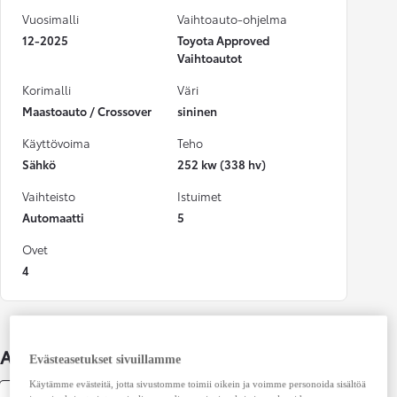
Vuosimalli
Vaihtoauto-ohjelma
12-2025
Toyota Approved
Vaihtoautot
Korimalli
Väri
Maastoauto / Crossover
sininen
Käyttövoima
Teho
Sähkö
252 kw (338 hv)
Vaihteisto
Istuimet
Automaatti
5
Ovet
4
Auton lisätiedot
Evästeasetukset sivuillamme
Käytämme evästeitä, jotta sivustomme toimii oikein ja voimme personoida sisältöä