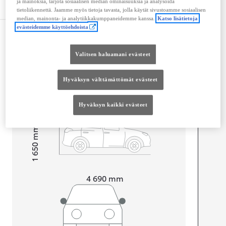
ja mainoksia, tarjota sosiaalisen median ominaisuuksia ja analysoida
Tekniset tiedot
tietoliikennettä. Jaamme myös tietoja tavasta, jolla käytät sivustoamme sosiaalisen
median, mainonta- ja analytiikkakumppaneidemme kanssa.
Katso lisätietoja
evästeidemme käyttöehdoista
Mitat ja tilavuus
Ovet
4
Valitsen haluamani evästeet
Istuimet
5
Tavaratilan tilavuus
452
L
Hyväksyn välttämättömät evästeet
Hyväksyn kaikki evästeet
mm
1 650
Korkeus
Pituus
4 690
mm