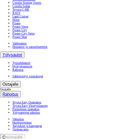
Corolla Touring Sports
Corolla Sedan
Toyota C-HR
RAV4
Land Cruiser
Hilux
Proace
Proace Verso
Proace City
Proace City Verso
Proace Max
Vaihtoautot
Hinnastot ja varusteluettelot
Yritysautot
Työsuhdeautot
Hyötyajoneuvot
Rahoitus
Sähköistetyt voimalinjat
Ostajalle
Ostajalle
Rahoitus
Toyota Easy Osamaksu
Toyota Easy Yksityisleasing
Perinteinen osamaksu
Yritysautojen rahoitus
Vakuutus
Huoltosopimus
Tarjoukset ja kampanjat
Vuokraa auto
Omistajalle