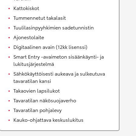
Kattokiskot
Tummennetut takalasit
Tuulilasinpyyhkimien sadetunnistin
Ajonestolaite
Digitaalinen avain (12kk lisenssi)
Smart Entry -avaimeton sisäänkäynti- ja
lukitusjärjestelmä
Sähkökäyttöisesti aukeava ja sulkeutuva
tavaratilan kansi
Takaovien lapsilukot
Tavaratilan näkösuojaverho
Tavaratilan pohjalevy
Kauko-ohjattava keskuslukitus