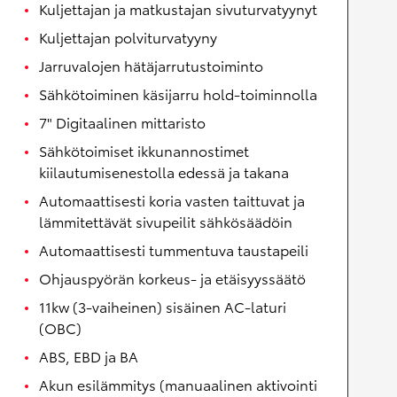
Kuljettajan ja matkustajan sivuturvatyynyt
Kuljettajan polviturvatyyny
Jarruvalojen hätäjarrutustoiminto
Sähkötoiminen käsijarru hold-toiminnolla
7" Digitaalinen mittaristo
Sähkötoimiset ikkunannostimet
kiilautumisenestolla edessä ja takana
Automaattisesti koria vasten taittuvat ja
lämmitettävät sivupeilit sähkösäädöin
Automaattisesti tummentuva taustapeili
Ohjauspyörän korkeus- ja etäisyyssäätö
11kw (3-vaiheinen) sisäinen AC-laturi
(OBC)
ABS, EBD ja BA
Akun esilämmitys (manuaalinen aktivointi