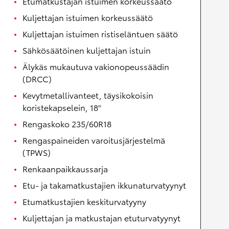
Etumatkustajan istuimen korkeussäätö
Kuljettajan istuimen korkeussäätö
Kuljettajan istuimen ristiseläntuen säätö
Sähkösäätöinen kuljettajan istuin
Älykäs mukautuva vakionopeussäädin
(DRCC)
Kevytmetallivanteet, täysikokoisin
koristekapselein, 18"
Rengaskoko 235/60R18
Rengaspaineiden varoitusjärjestelmä
(TPWS)
Renkaanpaikkaussarja
Etu- ja takamatkustajien ikkunaturvatyynyt
Etumatkustajien keskiturvatyyny
Kuljettajan ja matkustajan etuturvatyynyt