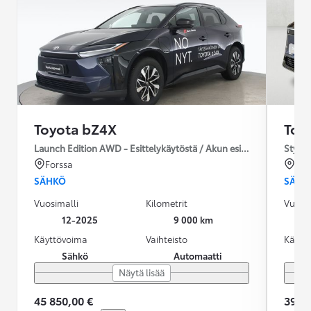
Toyota bZ4X
Toy
Launch Edition AWD - Esittelykäytöstä / Akun esilämmitys / Ilm
Style 
Forssa
Jyv
SÄHKÖ
SÄHK
Vuosimalli
Kilometrit
Vuosim
12-2025
9 000 km
Käyttövoima
Vaihteisto
Käytt
Sähkö
Automaatti
Näytä lisää
45 850,00 €
39 87