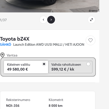
1/37
Toyota bZ4X
Tallenna auto
SÄHKÖ
Launch Edition AWD UUSI MALLI / HETI AJOON
Vantaa
Vaihda rahoitukseen
Käteinen valittu
Vaihda rahoitukseen
49 580,00 €
599,12 € / kk
Rekisterinumero
Kilometrit
NOI-356
8 000 km