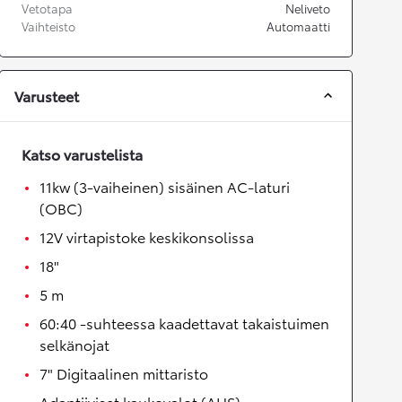
Vetotapa
Neliveto
Vaihteisto
Automaatti
Varusteet
Katso varustelista
11kw (3-vaiheinen) sisäinen AC-laturi
(OBC)
12V virtapistoke keskikonsolissa
18"
5 m
60:40 -suhteessa kaadettavat takaistuimen
selkänojat
7" Digitaalinen mittaristo
Adaptiiviset kaukovalot (AHS)