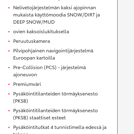
Nelivetojärjestelmän kaksi ajopinnan
mukaista käyttömoodia SNOW/DIRT ja
DEEP SNOW/MUD
ovien kaksoislukituksella
Peruutuskamera
Pilvipohjainen navigointijärjestelmä
Euroopan kartoilla
Pre-Collision (PCS) - järjestelmä
ajoneuvon
Premiumväri
Pysäköintitilanteiden törmäyksenesto
(PKSB)
Pysäköintitilanteiden törmäyksenesto
(PKSB) staattiset esteet
Pysäköintitutkat 4 tunnistimella edessä ja
takana