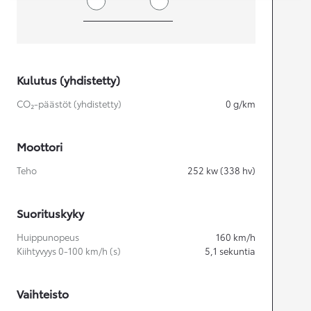
Kulutus (yhdistetty)
CO₂-päästöt (yhdistetty)
0
g/km
Moottori
Teho
252
kw (338 hv)
Suorituskyky
Huippunopeus
160
km/h
Kiihtyvyys 0-100 km/h (s)
5,1
sekuntia
Vaihteisto