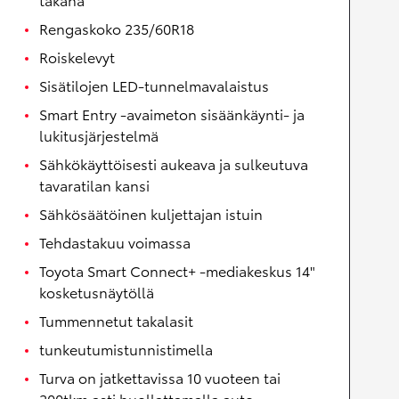
Rengaskoko 235/60R18
Roiskelevyt
Sisätilojen LED-tunnelmavalaistus
Smart Entry -avaimeton sisäänkäynti- ja
lukitusjärjestelmä
Sähkökäyttöisesti aukeava ja sulkeutuva
tavaratilan kansi
Sähkösäätöinen kuljettajan istuin
Tehdastakuu voimassa
Toyota Smart Connect+ -mediakeskus 14"
kosketusnäytöllä
Tummennetut takalasit
tunkeutumistunnistimella
Turva on jatkettavissa 10 vuoteen tai
200tkm asti huollattamalla auto