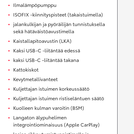
Ilmalämpöpumppu
ISOFIX -kiinnityspisteet (takaistuimella)
jalankulkijan ja pyöräilijän tunnistuksella
sekä hätäväistöavustimella
Kaistallapitoavustin (LKA)
Kaksi USB-C -liitäntää edessä
kaksi USB-C -liitäntää takana
Kattokiskot
Kevytmetallivanteet
Kuljettajan istuimen korkeussäätö
Kuljettajan istuimen ristiseläntuen säätö
Kuolleen kulman varoitin (BSM)
Langaton älypuhelimen
integrointiominaisuus (Apple CarPlay)
lasien rikkoutumistunnistimella ja