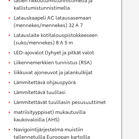
kallistumistunnistimella
Latauskaapeli AC latausasemaan
(mennekes/mennekes) 32 A 7
Latauslaite kotitalouspistokkeeseen
(suko/mennekes) 8 A 5 m
LED-ajovalot (lyhyet ja pitkät valot
Liikennemerkkien tunnistus (RSA)
liikkuvat ajoneuvot ja jalankulkijat
Lämmitettävä ohjauspyörä
Lämmitettävä tuulilasi
Lämmitettävät tuulilasin pesusuuttimet
matriisityyppiset) mukautuvilla
kaukovaloilla (AHS)
Navigointijärjestelmä muistiin
tallennetuilla Euroopan kartoilla