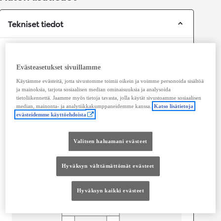
Tekniset tiedot
Mitat ja tilavuus
Evästeasetukset sivuillamme
Ovet
4
Käytämme evästeitä, jotta sivustomme toimii oikein ja voimme personoida sisältöä
Istuimet
5
ja mainoksia, tarjota sosiaalisen median ominaisuuksia ja analysoida
tietoliikennettä. Jaamme myös tietoja tavasta, jolla käytät sivustoamme sosiaalisen
median, mainonta- ja analytiikkakumppaneidemme kanssa.
Katso lisätietoja
evästeidemme käyttöehdoista
Valitsen haluamani evästeet
Hyväksyn välttämättömät evästeet
Hyväksyn kaikki evästeet