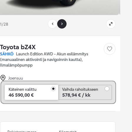
1/28
Toyota bZ4X
Tallenna auto
SÄHKÖ
Launch Edition AWD - Akun esilämmitys
(manuaalinen aktivointi ja navigoinnin kautta),
Ilmalämpöpumpp
Joensuu
Vaihda rahoitukseen
Käteinen valittu
Vaihda rahoitukseen
46 590,00 €
578,94 € / kk
Rekisterinumero
Kilometrit