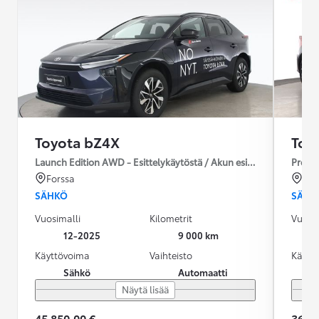
Toyota bZ4X
Toy
Launch Edition AWD - Esittelykäytöstä / Akun esilämmitys / Ilm
Premiu
Forssa
Ou
SÄHKÖ
SÄHK
Vuosimalli
Kilometrit
Vuosim
12-2025
9 000 km
Käyttövoima
Vaihteisto
Käytt
Sähkö
Automaatti
Näytä lisää
45 850,00 €
36 99