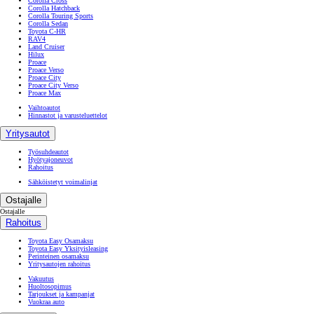
Corolla Cross
Corolla Hatchback
Corolla Touring Sports
Corolla Sedan
Toyota C-HR
RAV4
Land Cruiser
Hilux
Proace
Proace Verso
Proace City
Proace City Verso
Proace Max
Vaihtoautot
Hinnastot ja varusteluettelot
Yritysautot
Työsuhdeautot
Hyötyajoneuvot
Rahoitus
Sähköistetyt voimalinjat
Ostajalle
Ostajalle
Rahoitus
Toyota Easy Osamaksu
Toyota Easy Yksityisleasing
Perinteinen osamaksu
Yritysautojen rahoitus
Vakuutus
Huoltosopimus
Tarjoukset ja kampanjat
Vuokraa auto