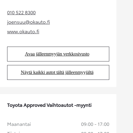
010 522 8300
(Aukeaa uudessa välilehdessä)
joensuu@okauto.fi
(Aukeaa uudessa välilehdessä)
www.okauto.fi
(Aukeaa uudessa välilehdessä)
Avaa jälleenmyyjän verkkosivusto
(Aukeaa uudessa välilehdessä)
Näytä kaikki autot tältä jälleenmyyjältä
(Aukeaa uudessa välilehdessä)
Toyota Approved Vaihtoautot -myynti
Maanantai
09:00 - 17:00