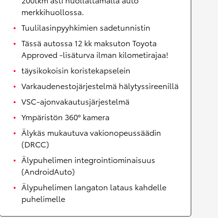
merkkihuollossa.
Tuulilasinpyyhkimien sadetunnistin
Tässä autossa 12 kk maksuton Toyota
Approved -lisäturva ilman kilometirajaa!
täysikokoisin koristekapselein
Varkaudenestojärjestelmä hälytyssireenillä
VSC-ajonvakautusjärjestelmä
Ympäristön 360° kamera
Älykäs mukautuva vakionopeussäädin
(DRCC)
Älypuhelimen integrointiominaisuus
(AndroidAuto)
Älypuhelimen langaton lataus kahdelle
puhelimelle