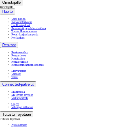
Omistajalle
Omistajalle
Huolto
Varaa huolto
Katsastustarkastus
Huolto-ohjelmat
Ilmastointi ja puhdas sisäilma
Toyota Huoltorahoitus
Recall-korjauskampanja
Korikorjaus
Renkaat
Renkaanvaihto
Rengastietoa
Kausivaihto
Rengasvalitsin
Rengaspaineanturin koodaus
Lisävarusteet
Varaosat
Takuu
Connected-palvelut
Multimedia
MyToyota-sovellus
Verkkoportaali
Ohjeet
Vahingon sattuessa
Tutustu Toyotaan
Tutustu Toyotaan
Ajankohtaista