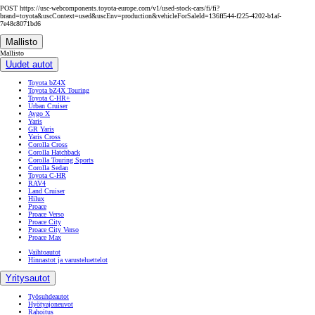
POST https://usc-webcomponents.toyota-europe.com/v1/used-stock-cars/fi/fi?
brand=toyota&uscContext=used&uscEnv=production&vehicleForSaleId=136ff544-f225-4202-b1af-
7e48c8071bd6
Mallisto
Mallisto
Uudet autot
Toyota bZ4X
Toyota bZ4X Touring
Toyota C-HR+
Urban Cruiser
Aygo X
Yaris
GR Yaris
Yaris Cross
Corolla Cross
Corolla Hatchback
Corolla Touring Sports
Corolla Sedan
Toyota C-HR
RAV4
Land Cruiser
Hilux
Proace
Proace Verso
Proace City
Proace City Verso
Proace Max
Vaihtoautot
Hinnastot ja varusteluettelot
Yritysautot
Työsuhdeautot
Hyötyajoneuvot
Rahoitus