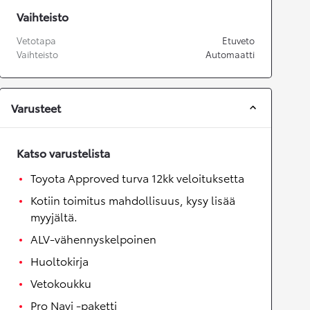
Vaihteisto
Vetotapa
Etuveto
Vaihteisto
Automaatti
Varusteet
Katso varustelista
Toyota Approved turva 12kk veloituksetta
Kotiin toimitus mahdollisuus, kysy lisää
myyjältä.
ALV-vähennyskelpoinen
Huoltokirja
Vetokoukku
Pro Navi -paketti