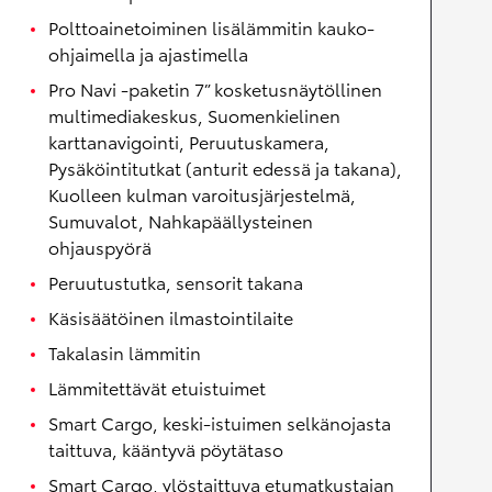
Polttoainetoiminen lisälämmitin kauko-
ohjaimella ja ajastimella
Pro Navi -paketin 7” kosketusnäytöllinen
multimediakeskus, Suomenkielinen
karttanavigointi, Peruutuskamera,
Pysäköintitutkat (anturit edessä ja takana),
Kuolleen kulman varoitusjärjestelmä,
Sumuvalot, Nahkapäällysteinen
ohjauspyörä
Peruutustutka, sensorit takana
Käsisäätöinen ilmastointilaite
Takalasin lämmitin
Lämmitettävät etuistuimet
Smart Cargo, keski-istuimen selkänojasta
taittuva, kääntyvä pöytätaso
Smart Cargo, ylöstaittuva etumatkustajan