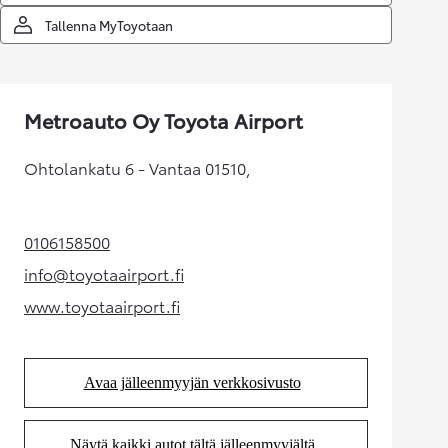
Tallenna MyToyotaan
Metroauto Oy Toyota Airport
Ohtolankatu 6 - Vantaa 01510,
0106158500
(Aukeaa uudessa välilehdessä)
info@toyotaairport.fi
(Aukeaa uudessa välilehdessä)
www.toyotaairport.fi
(Aukeaa uudessa välilehdessä)
Avaa jälleenmyyjän verkkosivusto
(Aukeaa uudessa välilehdessä)
Näytä kaikki autot tältä jälleenmyyjältä