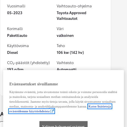
Vuosimalli
Vaihtoauto-ohjelma
05-2023
Toyota Approved
Vaihtoautot
Korimalli
Väri
Pakettiauto
valkoinen
Käyttövoima
Teho
Diesel
106 kw (142 hv)
CO₂-päästöt (yhdistetty)
Vaihteisto
193 g/km
Automaatti
Istuimet
Ovet
Evästeasetukset sivuillamme
3
5
Käytämme evästeitä, jotta sivustomme toimii oikein ja voimme personoida sisältöä
ja mainoksia, tarjota sosiaalisen median ominaisuuksia ja analysoida
tietoliikennettä. Jaamme myös tietoja tavasta, jolla käytät sivustoamme sosiaalisen
median, mainonta- ja analytiikkakumppaneidemme kanssa.
Katso lisätietoja
evästeidemme käyttöehdoista
Auton lisätiedot
Valitsen haluamani evästeet