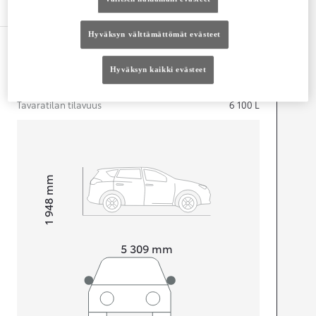
Tekniset tiedot
Hyväksyn välttämättömät evästeet
Mitat ja tilavuus
Hyväksyn kaikki evästeet
Ovet
5
Istuimet
3
Tavaratilan tilavuus
6 100
L
mm
1 948
Korkeus
Pituus
5 309
mm