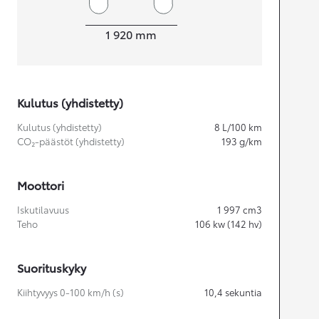
Leveys
1 920
mm
Kulutus (yhdistetty)
Kulutus (yhdistetty)
8
L/100 km
CO₂-päästöt (yhdistetty)
193
g/km
Moottori
Iskutilavuus
1 997
cm3
Teho
106
kw (142 hv)
Suorituskyky
Kiihtyvyys 0-100 km/h (s)
10,4
sekuntia