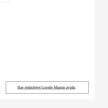
Hae reittiohjeet Google Mapsin avulla
(Aukeaa uudessa välilehdessä)