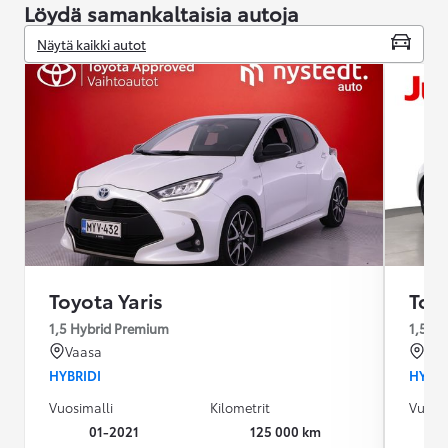
Löydä samankaltaisia autoja
Näytä kaikki autot
Toyota Yaris
Toyo
1,5 Hybrid Premium
1,5 Hy
Vaasa
Ou
HYBRIDI
HYBRI
Vuosimalli
Kilometrit
Vuosim
01-2021
125 000 km