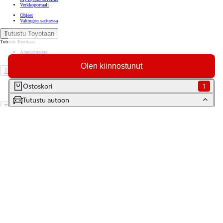
Verkkoportaali
Ohjeet
Vahingon sattuessa
Tutustu Toyotaan
Tutustu Toyotaan
Ajankohtaista
Toyota Way -asiakasjulkaisu
Olen kiinnostunut
Toyota Suomessa
Toyotan lehdistöpankki
Ostoskori
1
Yhdessä pidemmälle
Tutustu autoon
TOYOTA GAZOO Racing
World Rally Championship
Historia
Turvallisuus
Ympäristö
Laatu
Etsi jälleenmyyjä
Varaa huolto
Varaa koeajo
Ota yhteyttä
Tilaa uutiskirje
Lataa MyToyota-sovellus
Saavutettavuus
Tiedonjakoilmoitus
(Opens in new window)
(Opens in new window)
(Opens in new window)
(Opens in new window)