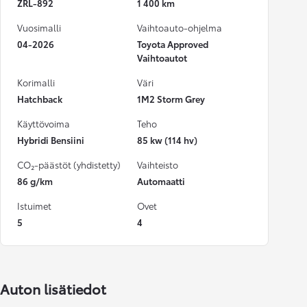
ZRL-892
1 400 km
Vuosimalli
Vaihtoauto-ohjelma
04-2026
Toyota Approved
Vaihtoautot
Korimalli
Väri
Hatchback
1M2 Storm Grey
Käyttövoima
Teho
Hybridi Bensiini
85 kw (114 hv)
CO₂-päästöt (yhdistetty)
Vaihteisto
86 g/km
Automaatti
Istuimet
Ovet
5
4
Auton lisätiedot