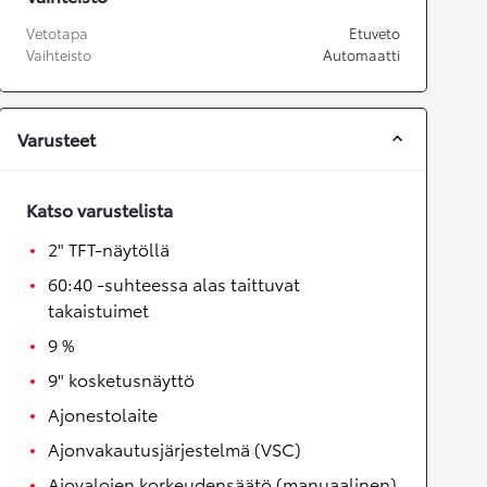
Vetotapa
Etuveto
Vaihteisto
Automaatti
Varusteet
Katso varustelista
2" TFT-näytöllä
60:40 -suhteessa alas taittuvat
takaistuimet
9 %
9" kosketusnäyttö
Ajonestolaite
Ajonvakautusjärjestelmä (VSC)
Ajovalojen korkeudensäätö (manuaalinen)