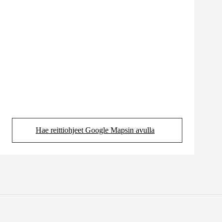
Hae reittiohjeet Google Mapsin avulla
(Aukeaa uudessa välilehdessä)