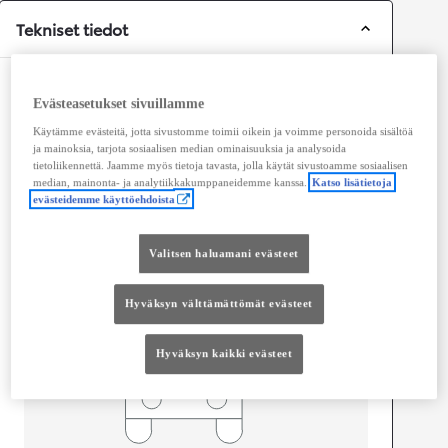
Tekniset tiedot
Mitat ja tilavuus
Evästeasetukset sivuillamme
Ovet
4
Käytämme evästeitä, jotta sivustomme toimii oikein ja voimme personoida sisältöä
Istuimet
5
ja mainoksia, tarjota sosiaalisen median ominaisuuksia ja analysoida
tietoliikennettä. Jaamme myös tietoja tavasta, jolla käytät sivustoamme sosiaalisen
median, mainonta- ja analytiikkakumppaneidemme kanssa.
Katso lisätietoja
evästeidemme käyttöehdoista
Valitsen haluamani evästeet
Hyväksyn välttämättömät evästeet
Hyväksyn kaikki evästeet