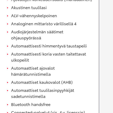
Akustinen tuulilasi
ALV-vähennyskelpoinen
Analoginen mittaristo värillisellä 4
Audiojärjestelmän säätimet
ohjauspyörässä
Automaattisesti himmentyvä taustapeili
Automaattisesti koria vasten taitettavat
ulkopeilit
Automaattiset ajovalot
hämärätunnistimella
Automaattiset kaukovalot (AHB)
Automaattiset tuulilasinpyyhkijät
sadetunnistimella
Bluetooth handsfree
Connected-palvelut (sis. 4 v. lisenssin)