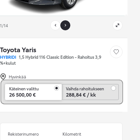
1/14
Toyota Yaris
Tallenna auto
HYBRIDI
1,5 Hybrid 116 Classic Edition - Rahoitus 3,9
%+kulut
Hyvinkää
Vaihda rahoitukseen
Käteinen valittu
Vaihda rahoitukseen
26 500,00 €
288,84 € / kk
Rekisterinumero
Kilometrit