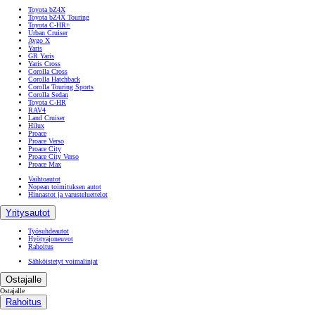
Toyota bZ4X
Toyota bZ4X Touring
Toyota C-HR+
Urban Cruiser
Aygo X
Yaris
GR Yaris
Yaris Cross
Corolla Cross
Corolla Hatchback
Corolla Touring Sports
Corolla Sedan
Toyota C-HR
RAV4
Land Cruiser
Hilux
Proace
Proace Verso
Proace City
Proace City Verso
Proace Max
Vaihtoautot
Nopean toimituksen autot
Hinnastot ja varusteluettelot
Yritysautot
Työsuhdeautot
Hyötyajoneuvot
Rahoitus
Sähköistetyt voimalinjat
Ostajalle
Ostajalle
Rahoitus