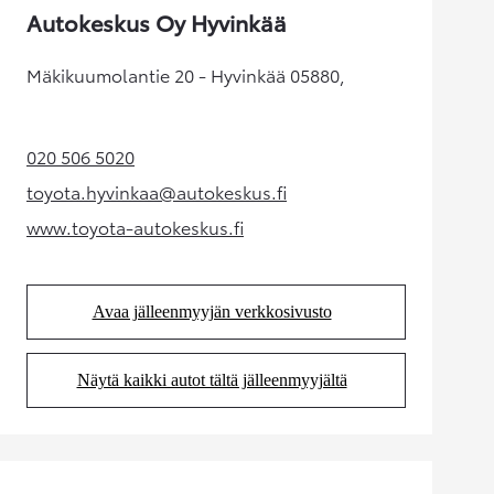
Autokeskus Oy Hyvinkää
Mäkikuumolantie 20 - Hyvinkää 05880,
020 506 5020
(Aukeaa uudessa välilehdessä)
toyota.hyvinkaa@autokeskus.fi
(Aukeaa uudessa välilehdessä)
www.toyota-autokeskus.fi
(Aukeaa uudessa välilehdessä)
Avaa jälleenmyyjän verkkosivusto
(Aukeaa uudessa välilehdessä)
Näytä kaikki autot tältä jälleenmyyjältä
(Aukeaa uudessa välilehdessä)