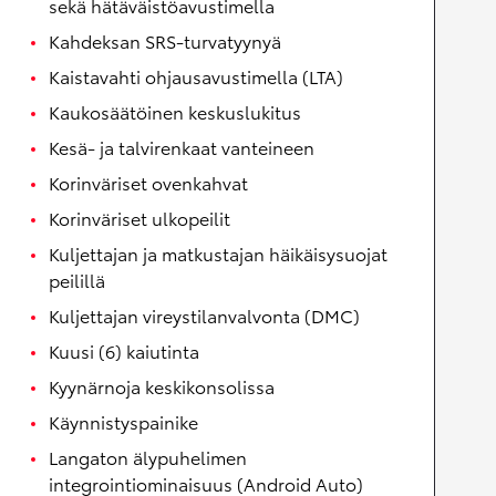
sekä hätäväistöavustimella
Kahdeksan SRS-turvatyynyä
Kaistavahti ohjausavustimella (LTA)
Kaukosäätöinen keskuslukitus
Kesä- ja talvirenkaat vanteineen
Korinväriset ovenkahvat
Korinväriset ulkopeilit
Kuljettajan ja matkustajan häikäisysuojat
peilillä
Kuljettajan vireystilanvalvonta (DMC)
Kuusi (6) kaiutinta
Kyynärnoja keskikonsolissa
Käynnistyspainike
Langaton älypuhelimen
integrointiominaisuus (Android Auto)