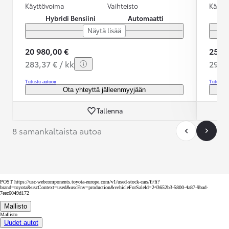
Käyttövoima
Vaihteisto
Käytt
Hybridi Bensiini
Automaatti
Näytä lisää
20 980,00 €
25 99
283,37 € / kk
291,9
Tutustu autoon
Tutustu 
Ota yhteyttä jälleenmyyjään
Tallenna
8 samankaltaista autoa
POST https://usc-webcomponents.toyota-europe.com/v1/used-stock-cars/fi/fi?
brand=toyota&uscContext=used&uscEnv=production&vehicleForSaleId=243652b3-5800-4a87-9bad-
7eec6049d172
Mallisto
Mallisto
Uudet autot