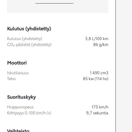
Kulutus (yhdistetty)
Kulutus (yhdistetty)
3,8
L/100 km
CO₂-päästöt (yhdistetty)
86
g/km
Moottori
Iskutilavuus
1 490
cm3
Teho
85
kw (114 hv)
Suorituskyky
Huippunopeus
175
km/h
Kiihtyvyys 0-100 km/h (s)
9,7
sekuntia
Vaihteisto