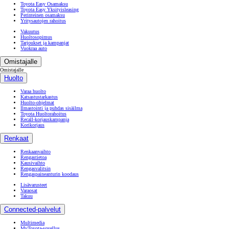
Toyota Easy Osamaksu
Toyota Easy Yksityisleasing
Perinteinen osamaksu
Yritysautojen rahoitus
Vakuutus
Huoltosopimus
Tarjoukset ja kampanjat
Vuokraa auto
Omistajalle
Omistajalle
Huolto
Varaa huolto
Katsastustarkastus
Huolto-ohjelmat
Ilmastointi ja puhdas sisäilma
Toyota Huoltorahoitus
Recall-korjauskampanja
Korikorjaus
Renkaat
Renkaanvaihto
Rengastietoa
Kausivaihto
Rengasvalitsin
Rengaspaineanturin koodaus
Lisävarusteet
Varaosat
Takuu
Connected-palvelut
Multimedia
MyToyota-sovellus