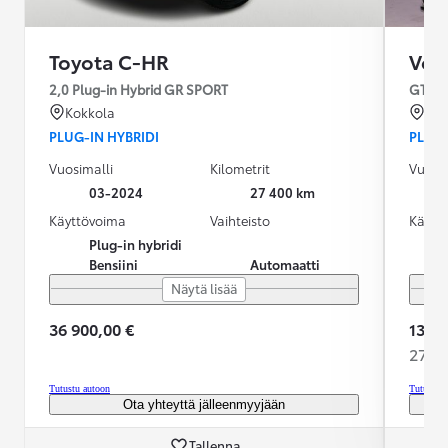
Toyota C-HR
Vol
2,0 Plug-in Hybrid GR SPORT
GTE P
Kokkola
Sei
PLUG-IN HYBRIDI
PLUG-
Vuosimalli
Kilometrit
Vuosim
03-2024
27 400 km
Käyttövoima
Vaihteisto
Käytt
Plug-in hybridi
Bensiini
Automaatti
Näytä lisää
36 900,00 €
13 89
274,2
Tutustu autoon
Tutustu 
Ota yhteyttä jälleenmyyjään
Tallenna