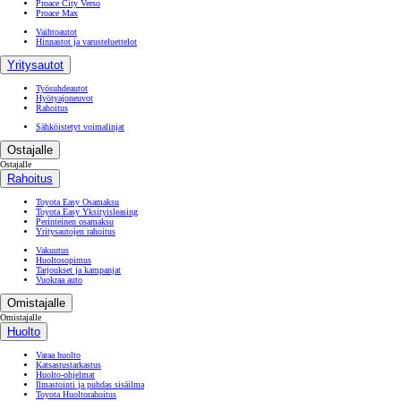
Proace City Verso
Proace Max
Vaihtoautot
Hinnastot ja varusteluettelot
Yritysautot
Työsuhdeautot
Hyötyajoneuvot
Rahoitus
Sähköistetyt voimalinjat
Ostajalle
Ostajalle
Rahoitus
Toyota Easy Osamaksu
Toyota Easy Yksityisleasing
Perinteinen osamaksu
Yritysautojen rahoitus
Vakuutus
Huoltosopimus
Tarjoukset ja kampanjat
Vuokraa auto
Omistajalle
Omistajalle
Huolto
Varaa huolto
Katsastustarkastus
Huolto-ohjelmat
Ilmastointi ja puhdas sisäilma
Toyota Huoltorahoitus