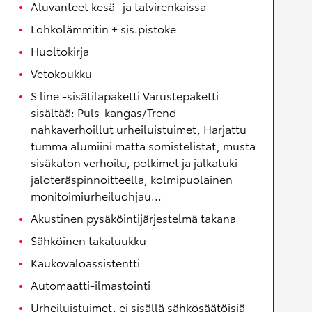
Aluvanteet kesä- ja talvirenkaissa
Lohkolämmitin + sis.pistoke
Huoltokirja
Vetokoukku
S line -sisätilapaketti Varustepaketti
sisältää: Puls-kangas/Trend-
nahkaverhoillut urheiluistuimet, Harjattu
tumma alumiini matta somistelistat, musta
sisäkaton verhoilu, polkimet ja jalkatuki
jaloteräspinnoitteella, kolmipuolainen
monitoimiurheiluohjau...
Akustinen pysäköintijärjestelmä takana
Sähköinen takaluukku
Kaukovaloassistentti
Automaatti-ilmastointi
Urheiluistuimet, ei sisällä sähkösäätöisiä