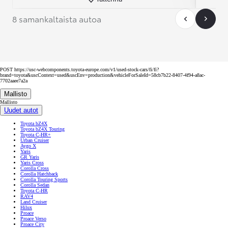
8 samankaltaista autoa
POST https://usc-webcomponents.toyota-europe.com/v1/used-stock-cars/fi/fi?
brand=toyota&uscContext=used&uscEnv=production&vehicleForSaleId=58cb7b22-8407-4f94-a8ac-
7702aaee7a2a
Mallisto
Mallisto
Uudet autot
Toyota bZ4X
Toyota bZ4X Touring
Toyota C-HR+
Urban Cruiser
Aygo X
Yaris
GR Yaris
Yaris Cross
Corolla Cross
Corolla Hatchback
Corolla Touring Sports
Corolla Sedan
Toyota C-HR
RAV4
Land Cruiser
Hilux
Proace
Proace Verso
Proace City