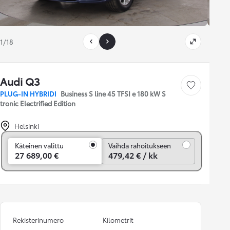
1/18
Audi Q3
Tallenna auto
PLUG-IN HYBRIDI
Business S line 45 TFSI e 180 kW S
tronic Electrified Edition
Helsinki
Vaihda rahoitukseen
Käteinen valittu
Vaihda rahoitukseen
27 689,00 €
479,42 € / kk
Rekisterinumero
Kilometrit