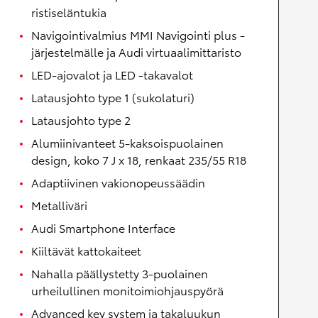
ristiseläntukia
Navigointivalmius MMI Navigointi plus -
järjestelmälle ja Audi virtuaalimittaristo
LED-ajovalot ja LED -takavalot
Latausjohto type 1 (sukolaturi)
Latausjohto type 2
Alumiinivanteet 5-kaksoispuolainen
design, koko 7 J x 18, renkaat 235/55 R18
Adaptiivinen vakionopeussäädin
Metalliväri
Audi Smartphone Interface
Kiiltävät kattokaiteet
Nahalla päällystetty 3-puolainen
urheilullinen monitoimiohjauspyörä
Advanced key system ja takaluukun