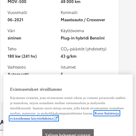
MOV-500
48 000 km
Vuosimalli
Korimalli
06-2021
Maastoauto / Crossover
Väri
Käyttövoima
sininen
Plug-in hybridi Bensiini
Teho
CO₂-päästöt (yhdistetty)
180 kw (241 hv)
43 g/km
Vaihteisto
Istuimet
Automaatti
5
Ovet
Evästeasetukset sivuillamme
4
Käytämme evästeitä, jotta sivustomme toimii oikein ja voimme personoida sisältöä
ja mainoksia, tarjota sosiaalisen median ominaisuuksia ja analysoida
tietoliikennettä. Jaamme myös tietoja tavasta, jolla käytät sivustoamme sosiaalisen
median, mainonta- ja analytiikkakumppaneidemme kanssa.
Katso lisätietoja
evästeidemme käyttöehdoista
Auton lisätiedot
Valitsen haluamani evästeet