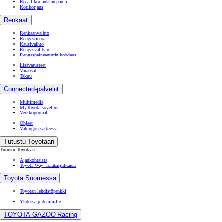
Recall-korjauskampanja
Korikorjaus
Renkaat
Renkaanvaihto
Rengastietoa
Kausivaihto
Rengasvalitsin
Rengaspaineanturin koodaus
Lisävarusteet
Varaosat
Takuu
Connected-palvelut
Multimedia
MyToyota-sovellus
Verkkoportaali
Ohjeet
Vahingon sattuessa
Tutustu Toyotaan
Tutustu Toyotaan
Ajankohtaista
Toyota Way -asiakasjulkaisu
Toyota Suomessa
Toyotan lehdistöpankki
Yhdessä pidemmälle
TOYOTA GAZOO Racing