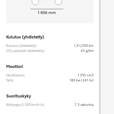
Leveys
1 856
mm
Kulutus (yhdistetty)
Kulutus (yhdistetty)
1,9
L/100 km
CO₂-päästöt (yhdistetty)
43
g/km
Moottori
Iskutilavuus
1 395
cm3
Teho
180
kw (241 hv)
Suorituskyky
Kiihtyvyys 0-100 km/h (s)
7,3
sekuntia