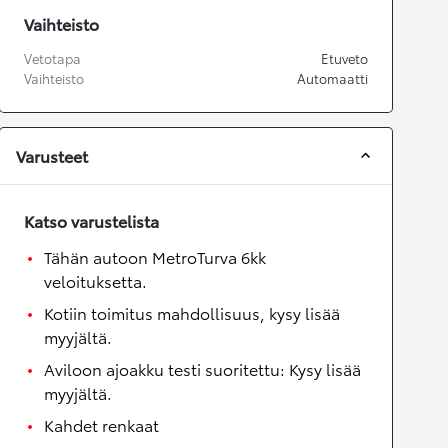
Vaihteisto
Vetotapa
Etuveto
Vaihteisto
Automaatti
Varusteet
Katso varustelista
Tähän autoon MetroTurva 6kk
veloituksetta.
Kotiin toimitus mahdollisuus, kysy lisää
myyjältä.
Aviloon ajoakku testi suoritettu: Kysy lisää
myyjältä.
Kahdet renkaat