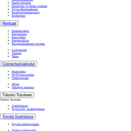
Huolto-ohjelmat
Ilmastointi ja puhdas sisäilma
Toyota Huoltorahoitus
Recall-korjauskampanja
Korikorjaus
Renkaat
Renkaanvaihto
Rengastietoa
Kausivaihto
Rengasvalitsin
Rengaspaineanturin koodaus
Lisävarusteet
Varaosat
Takuu
Connected-palvelut
Multimedia
MyToyota-sovellus
Verkkoportaali
Ohjeet
Vahingon sattuessa
Tutustu Toyotaan
Tutustu Toyotaan
Ajankohtaista
Toyota Way -asiakasjulkaisu
Toyota Suomessa
Toyotan lehdistöpankki
Yhdessä pidemmälle