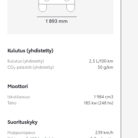
Leveys
1 893
mm
Kulutus (yhdistetty)
Kulutus (yhdistetty)
2,5
L/100 km
CO₂-päästöt (yhdistetty)
50
g/km
Moottori
Iskutilavuus
1 984
cm3
Teho
185
kw (248 hv)
Suorituskyky
Huippunopeus
239
km/h