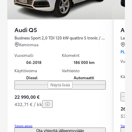
Audi Q5
Aud
Business Sport 2,0 TDI 120 kW quattro S tronic / Neliveto / Suom
Launch
Keminmaa
Kou
PLUG-
Vuosimalli
Kilometrit
Vuosim
04-2018
186 000 km
Käyttövoima
Vaihteisto
Käytt
Diesel
Automaatti
Näytä lisää
22 990,00 €
432,71 € / kk
26 90
533,1
Tutustu autoon
Tutustu 
Ota yhteyttä jälleenmyyjään