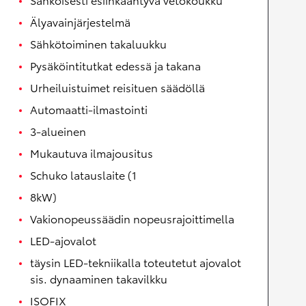
Älyavainjärjestelmä
Sähkötoiminen takaluukku
Pysäköintitutkat edessä ja takana
Urheiluistuimet reisituen säädöllä
Automaatti-ilmastointi
3-alueinen
Mukautuva ilmajousitus
Schuko latauslaite (1
8kW)
Vakionopeussäädin nopeusrajoittimella
LED-ajovalot
täysin LED-tekniikalla toteutetut ajovalot
sis. dynaaminen takavilkku
ISOFIX