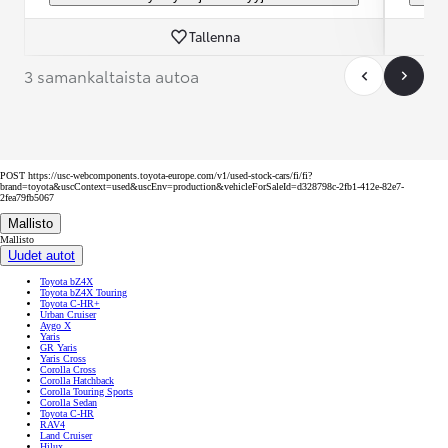
Tallenna
3 samankaltaista autoa
POST https://usc-webcomponents.toyota-europe.com/v1/used-stock-cars/fi/fi?
brand=toyota&uscContext=used&uscEnv=production&vehicleForSaleId=d328798c-2fb1-412e-82e7-
2fea79fb5067
Mallisto
Mallisto
Uudet autot
Toyota bZ4X
Toyota bZ4X Touring
Toyota C-HR+
Urban Cruiser
Aygo X
Yaris
GR Yaris
Yaris Cross
Corolla Cross
Corolla Hatchback
Corolla Touring Sports
Corolla Sedan
Toyota C-HR
RAV4
Land Cruiser
Hilux