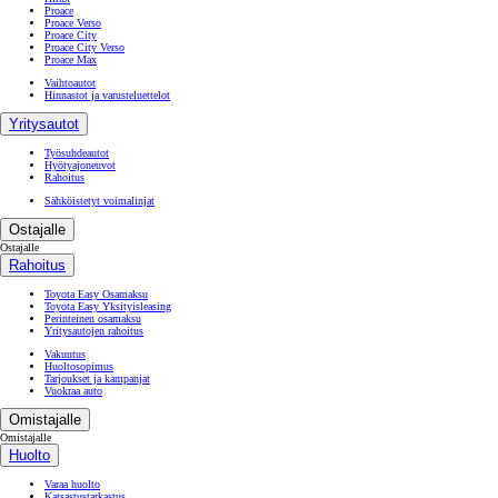
Proace
Proace Verso
Proace City
Proace City Verso
Proace Max
Vaihtoautot
Hinnastot ja varusteluettelot
Yritysautot
Työsuhdeautot
Hyötyajoneuvot
Rahoitus
Sähköistetyt voimalinjat
Ostajalle
Ostajalle
Rahoitus
Toyota Easy Osamaksu
Toyota Easy Yksityisleasing
Perinteinen osamaksu
Yritysautojen rahoitus
Vakuutus
Huoltosopimus
Tarjoukset ja kampanjat
Vuokraa auto
Omistajalle
Omistajalle
Huolto
Varaa huolto
Katsastustarkastus