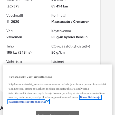
IZC-379
89 494 km
Vuosimalli
Korimalli
11-2020
Maastoauto / Crossover
Väri
Käyttövoima
Valkoinen
Plug-in hybridi Bensiini
Teho
CO₂-päästöt (yhdistetty)
185 kw (248 hv)
50 g/km
Vaihteisto
Istuimet
Automaatti
5
Ovet
Evästeasetukset sivuillamme
4
Käytämme evästeitä, jotta sivustomme toimii oikein ja voimme personoida sisältöä
ja mainoksia, tarjota sosiaalisen median ominaisuuksia ja analysoida
tietoliikennettä. Jaamme myös tietoja tavasta, jolla käytät sivustoamme sosiaalisen
median, mainonta- ja analytiikkakumppaneidemme kanssa.
Katso lisätietoja
evästeidemme käyttöehdoista
Auton lisätiedot