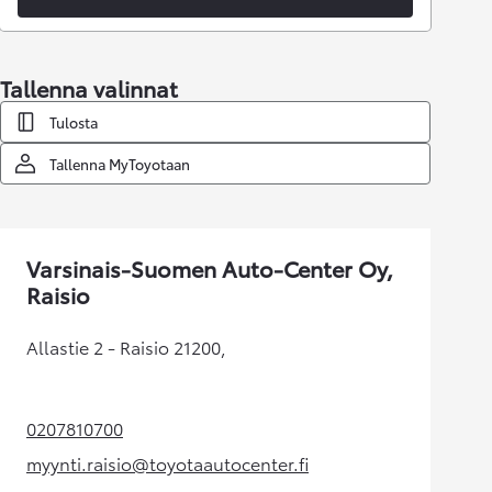
Tallenna valinnat
Tulosta
Tallenna MyToyotaan
Varsinais-Suomen Auto-Center Oy,
Raisio
Allastie 2 - Raisio 21200,
0207810700
(Aukeaa uudessa välilehdessä)
myynti.raisio@toyotaautocenter.fi
(Aukeaa uudessa välilehdessä)