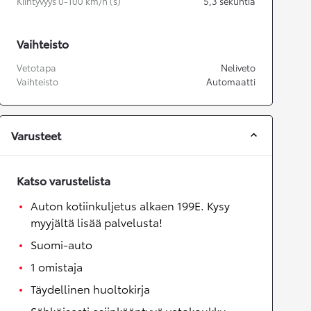
Kiihtyvyys 0-100 km/h (s)
5,3
sekuntia
Vaihteisto
Vetotapa
Neliveto
Vaihteisto
Automaatti
Varusteet
Katso varustelista
Auton kotiinkuljetus alkaen 199E. Kysy
myyjältä lisää palvelusta!
Suomi-auto
1 omistaja
Täydellinen huoltokirja
Sähköisesti esiinkääntyvä vetokoukku