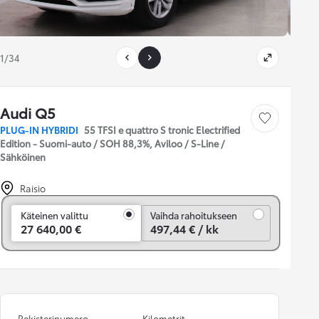
1/34
Audi Q5
Tallenna auto
PLUG-IN HYBRIDI
55 TFSI e quattro S tronic Electrified
Edition - Suomi-auto / SOH 88,3%, Aviloo / S-Line /
Sähköinen
Raisio
Vaihda rahoitukseen
Käteinen valittu
Vaihda rahoitukseen
27 640,00 €
497,44 € / kk
Rekisterinumero
Kilometrit