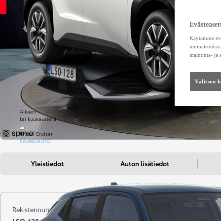
Evästeaset
Käytämme eväs
ominaisuuksia
mainonta- ja
Valitsen 
Alkaen
tai kuukausierä
Urban Cruiser
SÄHKÖAUTO
Yleistiedot
Auton lisätiedot
Rekisterinumero
Kilometrit
Vuosimall