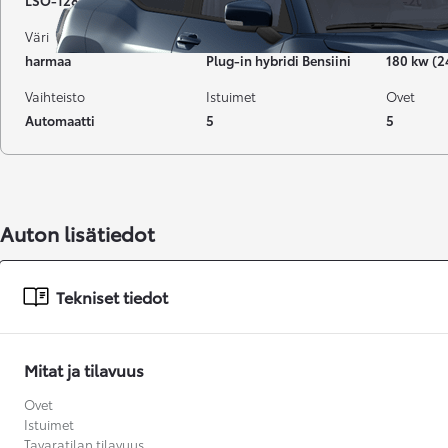
LSO-128
64 000 km
08-2021
Väri
Käyttövoima
Teho
harmaa
Plug-in hybridi Bensiini
180 kw (2
Vaihteisto
Istuimet
Ovet
Automaatti
5
5
Auton lisätiedot
Tekniset tiedot
Mitat ja tilavuus
Alkaen
Ovet
tai kuukausierä
Istuimet
Tavaratilan tilavuus