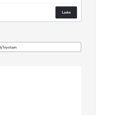
Laske
MyToyotaan