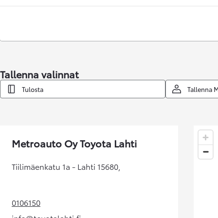
Tallenna valinnat
Tulosta
Tallenna 
Alkaen
tai kuukausierä
RAV4
LADATTAVA HYBRIDI
Metroauto Oy Toyota Lahti
Tiilimäenkatu 1a - Lahti 15680,
0106150
(Aukeaa uudessa välilehdessä)
info@toyotalahti.fi