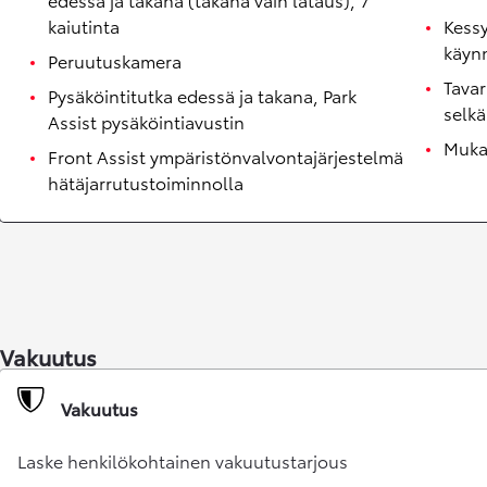
kaiutinta
Kessy
käynn
Peruutuskamera
Tavar
Pysäköintitutka edessä ja takana, Park
selkä
Assist pysäköintiavustin
Muka
Front Assist ympäristönvalvontajärjestelmä
hätäjarrutustoiminnolla
Corolla Touring Sports
HYBRIDI
Vakuutus
Vakuutus
Laske henkilökohtainen vakuutustarjous