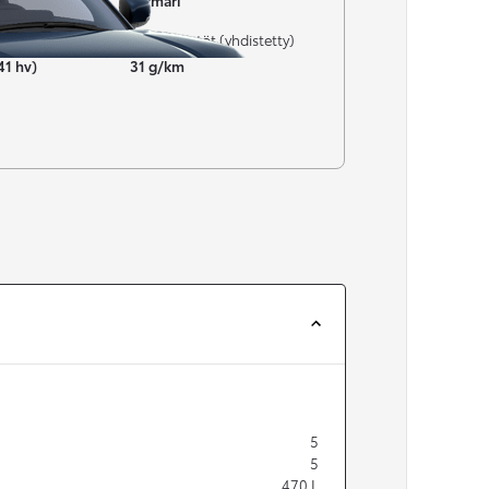
Farmari
CO₂-päästöt (yhdistetty)
41 hv)
31 g/km
5
5
470
L