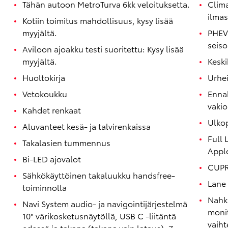
Tähän autoon MetroTurva 6kk veloituksetta.
Clim
ilmas
Kotiin toimitus mahdollisuus, kysy lisää
myyjältä.
PHEV
seiso
Aviloon ajoakku testi suoritettu: Kysy lisää
myyjältä.
Keski
Huoltokirja
Urhei
Vetokoukku
Enna
vaki
Kahdet renkaat
Ulkop
Aluvanteet kesä- ja talvirenkaissa
Full 
Takalasien tummennus
Apple
Bi-LED ajovalot
CUPRA
Sähkökäyttöinen takaluukku handsfree-
Lane 
toiminnolla
Nahk
Navi System audio- ja navigointijärjestelmä
moni
10" värikosketusnäytöllä, USB C -liitäntä
vaiht
edessä ja takana (takana vain lataus), 7