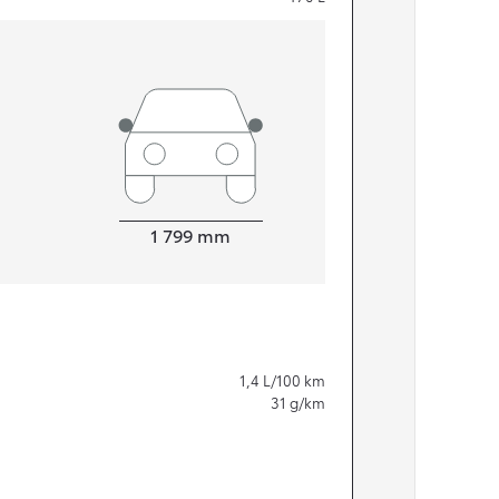
Leveys
1 799
mm
1,4
L/100 km
31
g/km