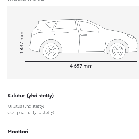
Yaris Cross
HYBRIDI
Tulossa pian
mm
1 437
Korkeus
Pituus
4 657
mm
Kulutus (yhdistetty)
Kulutus (yhdistetty)
CO₂-päästöt (yhdistetty)
Moottori