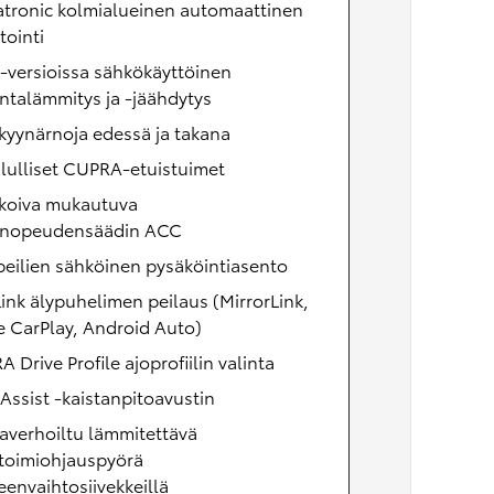
atronic kolmialueinen automaattinen
tointi
-versioissa sähkökäyttöinen
ntalämmitys ja -jäähdytys
kyynärnoja edessä ja takana
lulliset CUPRA-etuistuimet
koiva mukautuva
onopeudensäädin ACC
eilien sähköinen pysäköintiasento
Link älypuhelimen peilaus (MirrorLink,
 CarPlay, Android Auto)
 Drive Profile ajoprofiilin valinta
Assist -kaistanpitoavustin
averhoiltu lämmitettävä
toimiohjauspyörä
eenvaihtosiivekkeillä