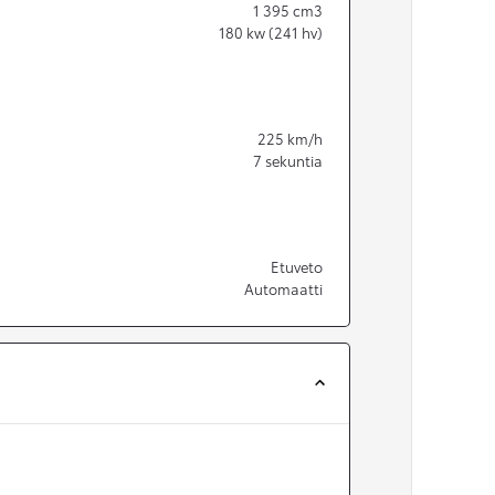
1 395
cm3
180
kw (241 hv)
225
km/h
7
sekuntia
Etuveto
Automaatti