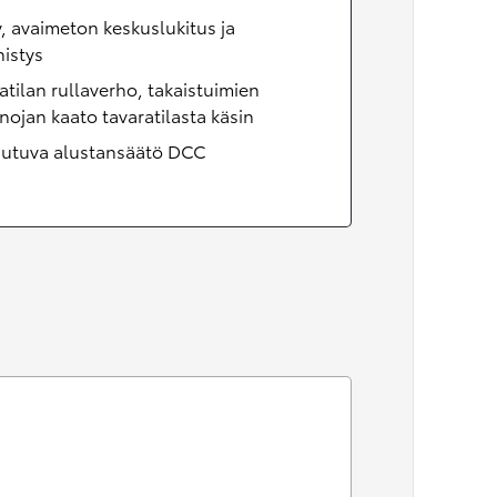
, avaimeton keskuslukitus ja
istys
atilan rullaverho, takaistuimien
nojan kaato tavaratilasta käsin
utuva alustansäätö DCC