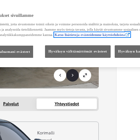
KOKO
ukset sivuillamme
Kätei
teitä, jotta sivustomme toimii oikein ja voimme personoida sisältöä ja mainoksia, tarjota sosiaa
 ja analysoida tietoliikennettä. Jaamme myös tietoja tavasta, jolla käytät sivustoamme sosiaalisen
 analytiikkakumppaneidemme kanssa.
Katso lisätietoja evästeidemme käyttöehdoista
haluamani evästeet
Hyväksyn välttämättömät evästeet
Hyväksyn kai
Palvelut
Yhteystiedot
i
Korimalli