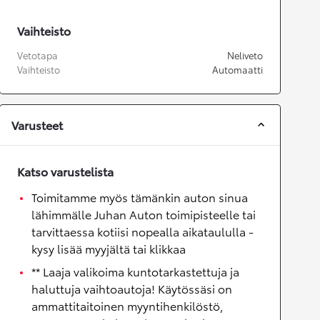
Vaihteisto
Vetotapa
Neliveto
Vaihteisto
Automaatti
Varusteet
Katso varustelista
Toimitamme myös tämänkin auton sinua
lähimmälle Juhan Auton toimipisteelle tai
tarvittaessa kotiisi nopealla aikataululla -
kysy lisää myyjältä tai klikkaa
** Laaja valikoima kuntotarkastettuja ja
haluttuja vaihtoautoja! Käytössäsi on
ammattitaitoinen myyntihenkilöstö,