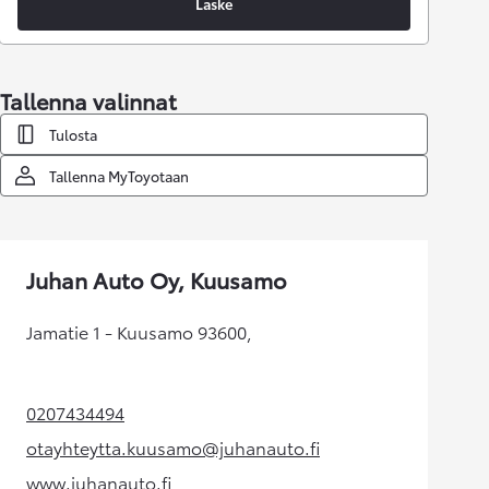
Laske
Tallenna valinnat
Tulosta
Tallenna MyToyotaan
Juhan Auto Oy, Kuusamo
Jamatie 1 - Kuusamo 93600,
0207434494
(Aukeaa uudessa välilehdessä)
otayhteytta.kuusamo@juhanauto.fi
(Aukeaa uudessa välilehdessä)
www.juhanauto.fi