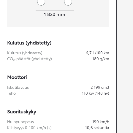
Leveys
1 820
mm
Kulutus (yhdistetty)
Kulutus (yhdistetty)
6,7
L/100 km
CO₂-päästöt (yhdistetty)
180
g/km
Moottori
Iskutilavuus
2 199
cm3
Teho
110
kw (148 hv)
Suorituskyky
Huippunopeus
190
km/h
Kiihtyvyys 0-100 km/h (s)
10,6
sekuntia