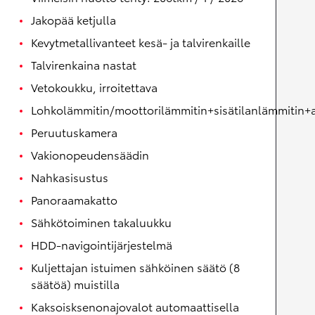
Jakopää ketjulla
Kevytmetallivanteet kesä- ja talvirenkaille
Talvirenkaina nastat
Vetokoukku, irroitettava
Lohkolämmitin/moottorilämmitin+sisätilanlämmitin+a
Peruutuskamera
Vakionopeudensäädin
Nahkasisustus
Panoraamakatto
Sähkötoiminen takaluukku
HDD-navigointijärjestelmä
Kuljettajan istuimen sähköinen säätö (8
säätöä) muistilla
Kaksoisksenonajovalot automaattisella