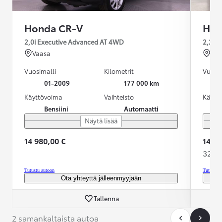
Honda CR-V
Hon
2,0i Executive Advanced AT 4WD
2,2 i
Vaasa
Ou
Vuosimalli
Kilometrit
Vuosim
01-2009
177 000 km
Käyttövoima
Vaihteisto
Käytt
Bensiini
Automaatti
Näytä lisää
14 980,00 €
14 79
325,9
Tutustu autoon
Tutustu 
Ota yhteyttä jälleenmyyjään
Tallenna
2 samankaltaista autoa