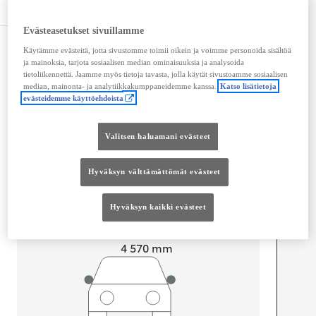
Tekniset tiedot
Evästeasetukset sivuillamme
Mitat ja tilavuus
Käytämme evästeitä, jotta sivustomme toimii oikein ja voimme personoida sisältöä
ja mainoksia, tarjota sosiaalisen median ominaisuuksia ja analysoida
Ovet
4
tietoliikennettä. Jaamme myös tietoja tavasta, jolla käytät sivustoamme sosiaalisen
median, mainonta- ja analytiikkakumppaneidemme kanssa.
Katso lisätietoja
Istuimet
5
evästeidemme käyttöehdoista
Tavaratilan tilavuus
589
L
Valitsen haluamani evästeet
Hyväksyn välttämättömät evästeet
Hyväksyn kaikki evästeet
Pituus
4 570
mm