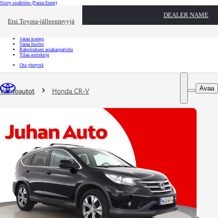
Siirry sisältöön
(Paina Enter)
Ota yhteyttä
DEALER NAME
Sulje
Etsi Toyota-jälleenmyyjä
Toyota palvelee
Etsi jälleenmyyjä
Varaa koeajo
Varaa huolto
Rahoituksen asiakaspalvelu
Tilaa uutiskirje
Ota yhteyttä
Olet täällä
:
Avaa
Vaihtoautot
Honda CR-V