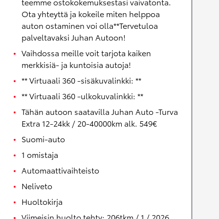
teemme ostokokemuksestasi vaivatonta.
Ota yhteyttä ja kokeile miten helppoa
auton ostaminen voi olla**Tervetuloa
palveltavaksi Juhan Autoon!
Vaihdossa meille voit tarjota kaiken
merkkisiä- ja kuntoisia autoja!
** Virtuaali 360 -sisäkuvalinkki: **
** Virtuaali 360 -ulkokuvalinkki: **
Tähän autoon saatavilla Juhan Auto -Turva
Extra 12-24kk / 20-40000km alk. 549€
Suomi-auto
1 omistaja
Automaattivaihteisto
Neliveto
Huoltokirja
Viimeisin huolto tehty: 206tkm / 1 / 2026