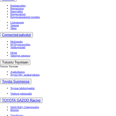
Renkaanvaihto
Rengastietoa
Kausivaihto
Rengasvalitsin
Rengaspaineanturin koodaus
Lisävarusteet
Varaosat
Takuu
Connected-palvelut
Multimedia
MyToyota-sovellus
Verkkoportaali
Ohjeet
Vahingon sattuessa
Tutustu Toyotaan
Tutustu Toyotaan
Ajankohtaista
Toyota Way -asiakasjulkaisu
Toyota Suomessa
Toyotan lehdistöpankki
Yhdessä pidemmälle
TOYOTA GAZOO Racing
World Rally Championship
Historia
Turvallisuus