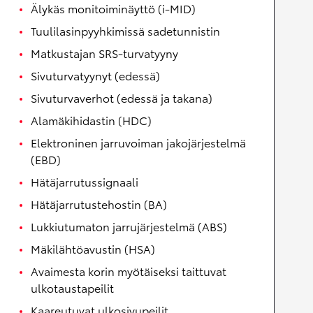
Älykäs monitoiminäyttö (i-MID)
Tuulilasinpyyhkimissä sadetunnistin
Matkustajan SRS-turvatyyny
Sivuturvatyynyt (edessä)
Sivuturvaverhot (edessä ja takana)
Alamäkihidastin (HDC)
Elektroninen jarruvoiman jakojärjestelmä
(EBD)
Hätäjarrutussignaali
Hätäjarrutustehostin (BA)
Lukkiutumaton jarrujärjestelmä (ABS)
Mäkilähtöavustin (HSA)
Avaimesta korin myötäiseksi taittuvat
ulkotaustapeilit
Kaareutuvat ulkosivupeilit