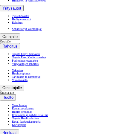
Hinnastot ja varusteluettelot
Yritysautot
Työsuhdeautot
Hyötyajoneuvot
Rahoitus
Sähköistetyt voimalinjat
Ostajalle
Ostajalle
Rahoitus
Toyota Easy Osamaksu
Toyota Easy Yksityisleasing
Perinteinen osamaksu
Yritysautojen rahoitus
Vakuutus
Huoltosopimus
Tarjoukset ja kampanjat
Vuokraa auto
Omistajalle
Omistajalle
Huolto
Varaa huolto
Katsastustarkastus
Huolto-ohjelmat
Ilmastointi ja puhdas sisäilma
Toyota Huoltorahoitus
Recall-korjauskampanja
Korikorjaus
Renkaat