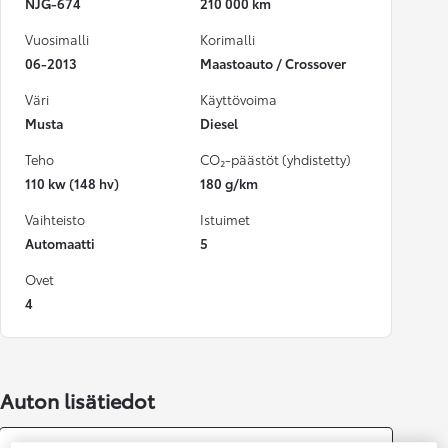
NJG-674
210 000 km
Vuosimalli
Korimalli
06-2013
Maastoauto / Crossover
Väri
Käyttövoima
Musta
Diesel
Teho
CO₂-päästöt (yhdistetty)
110 kw (148 hv)
180 g/km
Vaihteisto
Istuimet
Automaatti
5
Ovet
4
Auton lisätiedot