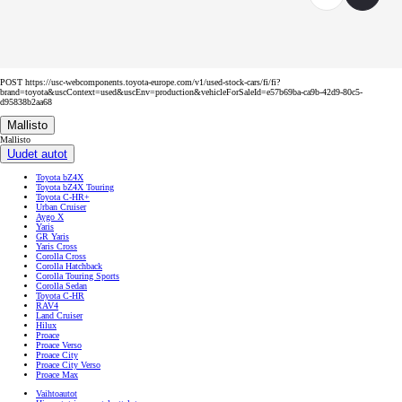
POST https://usc-webcomponents.toyota-europe.com/v1/used-stock-cars/fi/fi?
brand=toyota&uscContext=used&uscEnv=production&vehicleForSaleId=e57b69ba-ca9b-42d9-80c5-
d95838b2aa68
Mallisto
Mallisto
Uudet autot
Toyota bZ4X
Toyota bZ4X Touring
Toyota C-HR+
Urban Cruiser
Aygo X
Yaris
GR Yaris
Yaris Cross
Corolla Cross
Corolla Hatchback
Corolla Touring Sports
Corolla Sedan
Toyota C-HR
RAV4
Land Cruiser
Hilux
Proace
Proace Verso
Proace City
Proace City Verso
Proace Max
Vaihtoautot