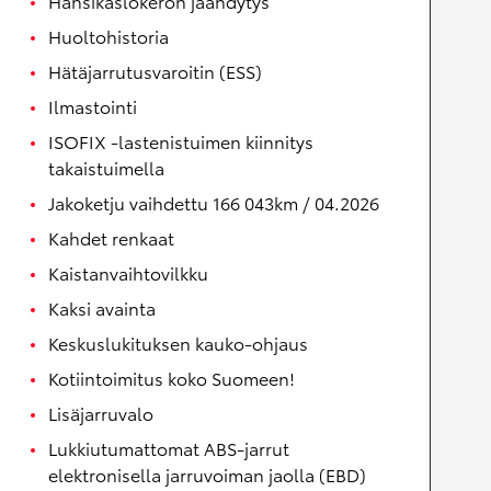
Hansikaslokeron jäähdytys
Huoltohistoria
Hätäjarrutusvaroitin (ESS)
Ilmastointi
ISOFIX -lastenistuimen kiinnitys
takaistuimella
Jakoketju vaihdettu 166 043km / 04.2026
Kahdet renkaat
Kaistanvaihtovilkku
Kaksi avainta
Keskuslukituksen kauko-ohjaus
Kotiintoimitus koko Suomeen!
Lisäjarruvalo
Lukkiutumattomat ABS-jarrut
elektronisella jarruvoiman jaolla (EBD)