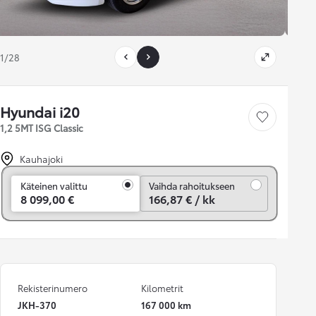
1/28
Hyundai i20
Tallenna auto
1,2 5MT ISG Classic
Kauhajoki
Vaihda rahoitukseen
Käteinen valittu
Vaihda rahoitukseen
8 099,00 €
166,87 € / kk
Rekisterinumero
Kilometrit
JKH-370
167 000 km