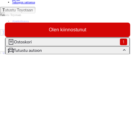
Vahingon sattuessa
Tutustu Toyotaan
Tutustu Toyotaan
Ajankohtaista
Toyota Way -asiakasjulkaisu
Olen kiinnostunut
Toyota Suomessa
Toyotan lehdistöpankki
Ostoskori
1
Yhdessä pidemmälle
Tutustu autoon
TOYOTA GAZOO Racing
World Rally Championship
Historia
Turvallisuus
Ympäristö
Laatu
Etsi jälleenmyyjä
Varaa huolto
Varaa koeajo
Ota yhteyttä
Tilaa uutiskirje
Lataa MyToyota-sovellus
Saavutettavuus
Tiedonjakoilmoitus
(Opens in new window)
(Opens in new window)
(Opens in new window)
(Opens in new window)
Copyright © Toyota Auto Finland Oy 2026