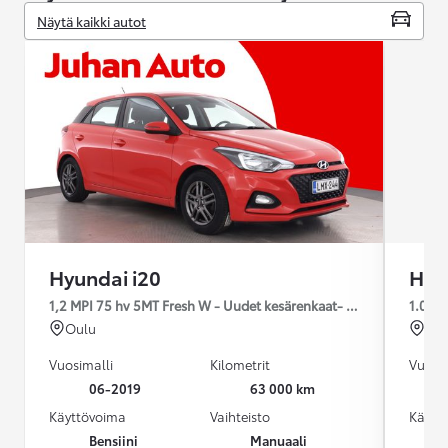
Näytä kaikki autot
Hyundai i20
Hyu
1,2 MPI 75 hv 5MT Fresh W - Uudet kesärenkaat- Lämpöpaketti - 
1.0 T
Oulu
For
Vuosimalli
Kilometrit
Vuosim
06-2019
63 000 km
Käyttövoima
Vaihteisto
Käytt
Bensiini
Manuaali