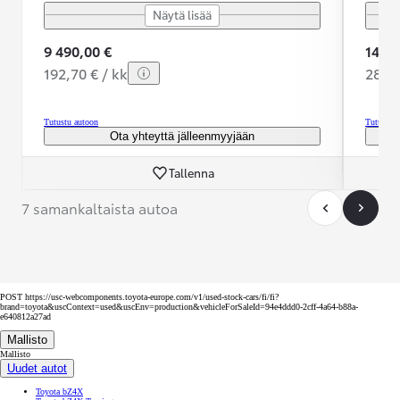
Näytä lisää
9 490,00 €
14 79
192,70 € / kk
280,2
Tutustu autoon
Tutustu 
Ota yhteyttä jälleenmyyjään
Tallenna
7 samankaltaista autoa
POST https://usc-webcomponents.toyota-europe.com/v1/used-stock-cars/fi/fi?
brand=toyota&uscContext=used&uscEnv=production&vehicleForSaleId=94e4ddd0-2cff-4a64-b88a-
e640812a27ad
Mallisto
Mallisto
Uudet autot
Toyota bZ4X