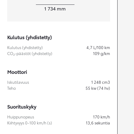
Leveys
1 734
mm
Kulutus (yhdistetty)
Kulutus (yhdistetty)
4,7
L/100 km
CO₂-päästöt (yhdistetty)
109
g/km
Moottori
Iskutilavuus
1 248
cm3
Teho
55
kw (74 hv)
Suorituskyky
Huippunopeus
170
km/h
Kiihtyvyys 0-100 km/h (s)
13,6
sekuntia