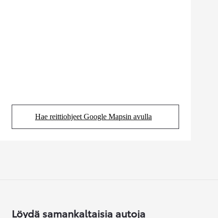
Hae reittiohjeet Google Mapsin avulla
(Aukeaa uudessa välilehdessä)
Löydä samankaltaisia autoja