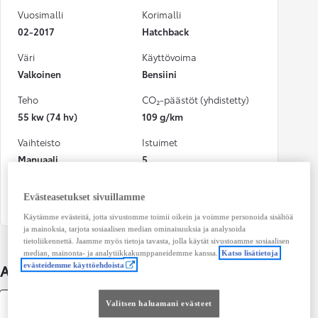
Vuosimalli
Korimalli
02-2017
Hatchback
Väri
Käyttövoima
Valkoinen
Bensiini
Teho
CO₂-päästöt (yhdistetty)
55 kw (74 hv)
109 g/km
Vaihteisto
Istuimet
Manuaali
5
Ovet
Evästeasetukset sivuillamme
4
Käytämme evästeitä, jotta sivustomme toimii oikein ja voimme personoida sisältöä
ja mainoksia, tarjota sosiaalisen median ominaisuuksia ja analysoida
tietoliikennettä. Jaamme myös tietoja tavasta, jolla käytät sivustoamme sosiaalisen
median, mainonta- ja analytiikkakumppaneidemme kanssa.
Katso lisätietoja
Auton lisätiedot
evästeidemme käyttöehdoista
Valitsen haluamani evästeet
Tekniset tiedot