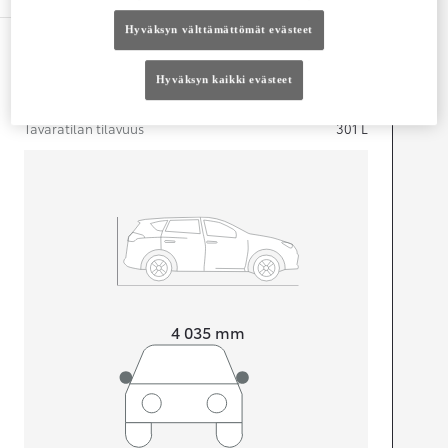
Hyväksyn välttämättömät evästeet
Mitat ja tilavuus
Hyväksyn kaikki evästeet
Ovet
4
Istuimet
5
Tavaratilan tilavuus
301
L
Pituus
4 035
mm