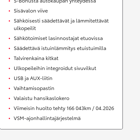
S-Bonusta autokaupan yhteydessä
Sisävalon viive
Sähköisesti säädettävät ja lämmitettävät
ulkopeilit
Sähkötoimiset lasinnostajat etuovissa
Säädettävä istuinlämmitys etuistuimilla
Talvirenkaina kitkat
Ulkopeileihin integroidut sivuvilkut
USB ja AUX-liitin
Vaihtamisopastin
Valaistu hansikaslokero
Viimeisin huolto tehty 166 043km / 04.2026
VSM-ajonhallintajärjestelmä