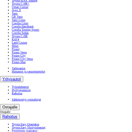
Toyota bZ4X Touring
Toyota C-HR+
Urban Cruiser
Aygo X
Yaris
GR Yaris
Yaris Cross
Corolla Cross
Corolla Hatchback
Corolla Touring Sports
Corolla Sedan
Toyota C-HR
RAV4
Land Cruiser
Hilux
Proace
Proace Verso
Proace City
Proace City Verso
Proace Max
Vaihtoautot
Hinnastot ja varusteluettelot
Yritysautot
Työsuhdeautot
Hyötyajoneuvot
Rahoitus
Sähköistetyt voimalinjat
Ostajalle
Ostajalle
Rahoitus
Toyota Easy Osamaksu
Toyota Easy Yksityisleasing
Perinteinen osamaksu