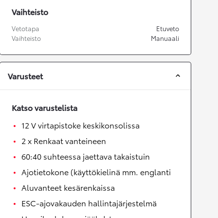
Vaihteisto
Vetotapa
Etuveto
Vaihteisto
Manuaali
Varusteet
Katso varustelista
12 V virtapistoke keskikonsolissa
2 x Renkaat vanteineen
60:40 suhteessa jaettava takaistuin
Ajotietokone (käyttökielinä mm. englanti
Aluvanteet kesärenkaissa
ESC-ajovakauden hallintajärjestelmä