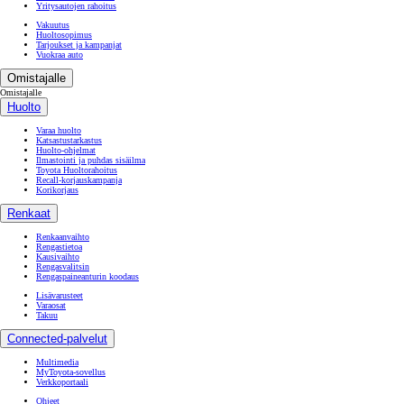
Yritysautojen rahoitus
Vakuutus
Huoltosopimus
Tarjoukset ja kampanjat
Vuokraa auto
Omistajalle
Omistajalle
Huolto
Varaa huolto
Katsastustarkastus
Huolto-ohjelmat
Ilmastointi ja puhdas sisäilma
Toyota Huoltorahoitus
Recall-korjauskampanja
Korikorjaus
Renkaat
Renkaanvaihto
Rengastietoa
Kausivaihto
Rengasvalitsin
Rengaspaineanturin koodaus
Lisävarusteet
Varaosat
Takuu
Connected-palvelut
Multimedia
MyToyota-sovellus
Verkkoportaali
Ohjeet