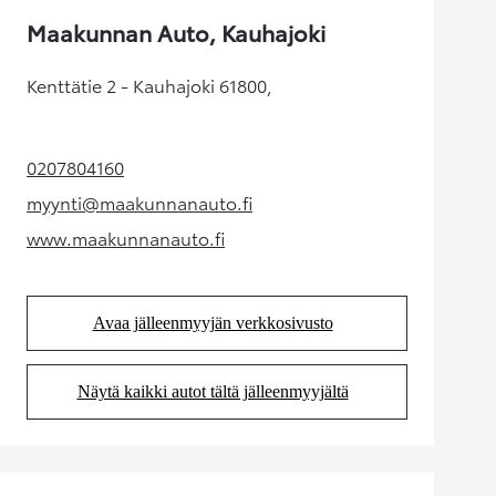
Maakunnan Auto, Kauhajoki
Kenttätie 2 - Kauhajoki 61800,
0207804160
(Aukeaa uudessa välilehdessä)
myynti@maakunnanauto.fi
(Aukeaa uudessa välilehdessä)
www.maakunnanauto.fi
(Aukeaa uudessa välilehdessä)
Avaa jälleenmyyjän verkkosivusto
(Aukeaa uudessa välilehdessä)
Näytä kaikki autot tältä jälleenmyyjältä
(Aukeaa uudessa välilehdessä)