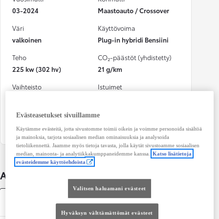
03-2024
Maastoauto / Crossover
Väri
Käyttövoima
valkoinen
Plug-in hybridi Bensiini
Teho
CO₂-päästöt (yhdistetty)
225 kw (302 hv)
21 g/km
Vaihteisto
Istuimet
Automaatti
5
Evästeasetukset sivuillamme
Ovet
4
Käytämme evästeitä, jotta sivustomme toimii oikein ja voimme personoida sisältöä
ja mainoksia, tarjota sosiaalisen median ominaisuuksia ja analysoida
tietoliikennettä. Jaamme myös tietoja tavasta, jolla käytät sivustoamme sosiaalisen
median, mainonta- ja analytiikkakumppaneidemme kanssa.
Katso lisätietoja
evästeidemme käyttöehdoista
Auton lisätiedot
Valitsen haluamani evästeet
Tekniset tiedot
Hyväksyn välttämättömät evästeet