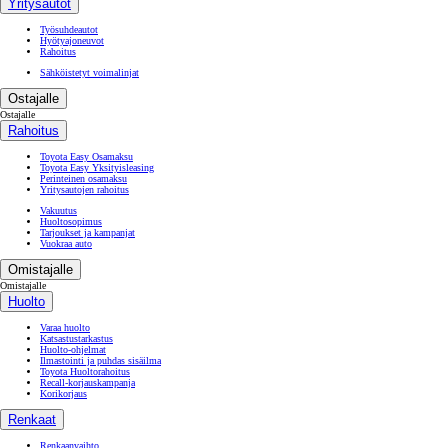
Yritysautot
Työsuhdeautot
Hyötyajoneuvot
Rahoitus
Sähköistetyt voimalinjat
Ostajalle
Ostajalle
Rahoitus
Toyota Easy Osamaksu
Toyota Easy Yksityisleasing
Perinteinen osamaksu
Yritysautojen rahoitus
Vakuutus
Huoltosopimus
Tarjoukset ja kampanjat
Vuokraa auto
Omistajalle
Omistajalle
Huolto
Varaa huolto
Katsastustarkastus
Huolto-ohjelmat
Ilmastointi ja puhdas sisäilma
Toyota Huoltorahoitus
Recall-korjauskampanja
Korikorjaus
Renkaat
Renkaanvaihto