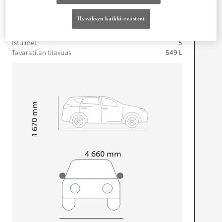
Mitat ja tilavuus
Hyväksyn kaikki evästeet
Ovet
4
Istuimet
5
Tavaratilan tilavuus
549
L
mm
1 670
Korkeus
Pituus
4 660
mm
Leveys