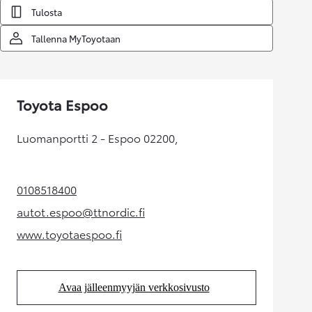
Tulosta
Tallenna MyToyotaan
Toyota Espoo
Luomanportti 2 - Espoo 02200,
0108518400
(Aukeaa uudessa välilehdessä)
autot.espoo@ttnordic.fi
(Aukeaa uudessa välilehdessä)
www.toyotaespoo.fi
(Aukeaa uudessa välilehdessä)
Avaa jälleenmyyjän verkkosivusto
(Aukeaa uudessa välilehdessä)