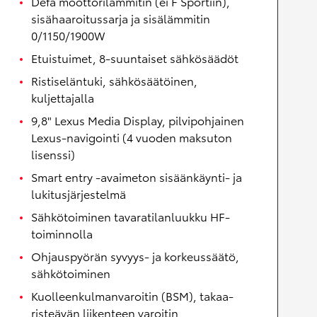
Defa moottorilämmitin (ei F Sportiin),
sisähaaroitussarja ja sisälämmitin
0/1150/1900W
Etuistuimet, 8-suuntaiset sähkösäädöt
Ristiseläntuki, sähkösäätöinen,
kuljettajalla
9,8" Lexus Media Display, pilvipohjainen
Lexus-navigointi (4 vuoden maksuton
lisenssi)
Smart entry -avaimeton sisäänkäynti- ja
lukitusjärjestelmä
Sähkötoiminen tavaratilanluukku HF-
toiminnolla
Ohjauspyörän syvyys- ja korkeussäätö,
sähkötoiminen
Kuolleenkulmanvaroitin (BSM), takaa-
risteävän liikenteen varoitin