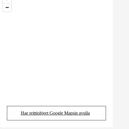
Hae reittiohjeet Google Mapsin avulla
(Aukeaa uudessa välilehdessä)