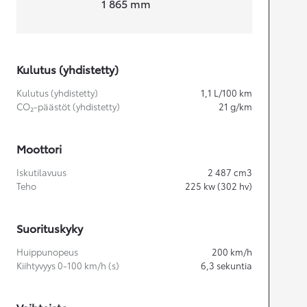
1 865
mm
Kulutus (yhdistetty)
Kulutus (yhdistetty)
1,1
L/100 km
CO₂-päästöt (yhdistetty)
21
g/km
Moottori
Iskutilavuus
2 487
cm3
Teho
225
kw (302 hv)
Suorituskyky
Huippunopeus
200
km/h
Kiihtyvyys 0-100 km/h (s)
6,3
sekuntia