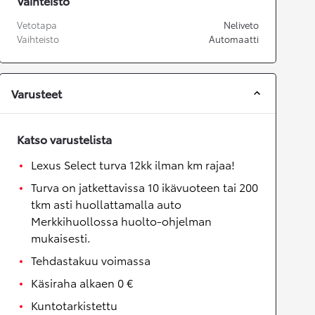
Vaihteisto
Vetotapa
Neliveto
Vaihteisto
Automaatti
Varusteet
Katso varustelista
Lexus Select turva 12kk ilman km rajaa!
Turva on jatkettavissa 10 ikävuoteen tai 200
tkm asti huollattamalla auto
Merkkihuollossa huolto-ohjelman
mukaisesti.
Tehdastakuu voimassa
Käsiraha alkaen 0 €
Kuntotarkistettu