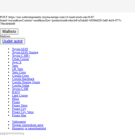
POST https://usc-webcomponents.toyota-europe.com/v1/used-stock-cars/fi/fi?
brand=toyota&uscContext=used&uscEnv=production&vehicleForSaleId=b9306d29-2a6f-4a1b-977c-
79bcfd4ebfff
Mallisto
Mallisto
Uudet autot
Toyota bZ4X
Toyota bZ4X Touring
Toyota C-HR+
Urban Cruiser
Aygo X
Yaris
GR Yaris
Yaris Cross
Corolla Cross
Corolla Hatchback
Corolla Touring Sports
Corolla Sedan
Toyota C-HR
RAV4
Land Cruiser
Hilux
Proace
Proace Verso
Proace City
Proace City Verso
Proace Max
Vaihtoautot
Nopean toimituksen autot
Hinnastot ja varusteluettelot