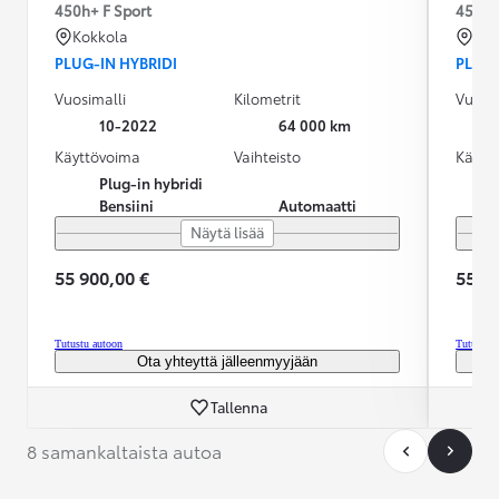
450h+ F Sport
450h+
Kokkola
Kok
PLUG-IN HYBRIDI
PLUG-
Vuosimalli
Kilometrit
Vuosim
10-2022
64 000 km
Käyttövoima
Vaihteisto
Käytt
Plug-in hybridi
Bensiini
Automaatti
Näytä lisää
55 900,00 €
55 90
Tutustu autoon
Tutustu 
Ota yhteyttä jälleenmyyjään
Tallenna
8 samankaltaista autoa