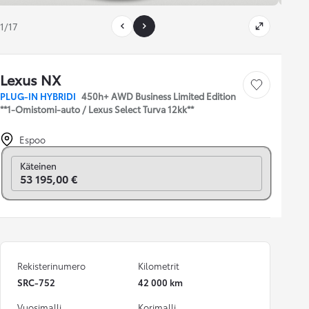
1/17
Lexus NX
Tallenna auto
PLUG-IN HYBRIDI
450h+ AWD Business Limited Edition
**1-Omistomi-auto / Lexus Select Turva 12kk**
Espoo
Vaihda rahoitukseen
Käteinen
53 195,00 €
Rekisterinumero
Kilometrit
SRC-752
42 000 km
Vuosimalli
Korimalli