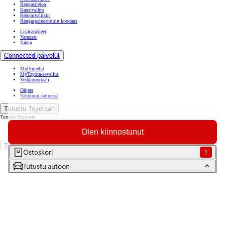
Rengastietoa
Kausivaihto
Rengasvalitsin
Rengaspaineanturin koodaus
Lisävarusteet
Varaosat
Takuu
Connected-palvelut
Multimedia
MyToyota-sovellus
Verkkoportaali
Ohjeet
Vahingon sattuessa
Tutustu Toyotaan
Tutustu Toyotaan
Ajankohtaista
Olen kiinnostunut
Toyota Way -asiakasjulkaisu
Toyota Suomessa
Ostoskori
1
Toyotan lehdistöpankki
Tutustu autoon
Yhdessä pidemmälle
TOYOTA GAZOO Racing
World Rally Championship
Historia
Turvallisuus
Ympäristö
Laatu