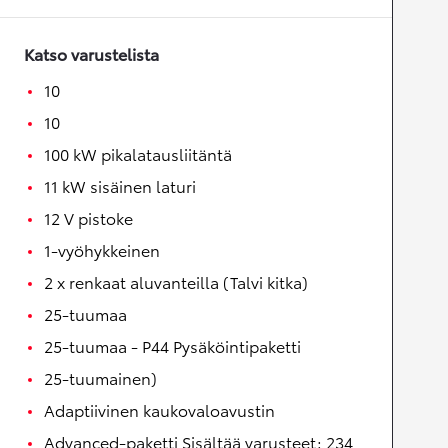
Katso varustelista
10
10
100 kW pikalatausliitäntä
11 kW sisäinen laturi
12 V pistoke
1-vyöhykkeinen
2 x renkaat aluvanteilla (Talvi kitka)
25-tuumaa
25-tuumaa - P44 Pysäköintipaketti
25-tuumainen)
Adaptiivinen kaukovaloavustin
Advanced-paketti Sisältää varusteet: 234