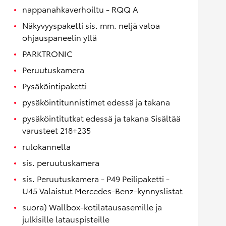
nappanahkaverhoiltu - RQQ A
Näkyvyyspaketti sis. mm. neljä valoa
ohjauspaneelin yllä
PARKTRONIC
Peruutuskamera
Pysäköintipaketti
pysäköintitunnistimet edessä ja takana
pysäköintitutkat edessä ja takana Sisältää
varusteet 218+235
rulokannella
sis. peruutuskamera
sis. Peruutuskamera - P49 Peilipaketti -
U45 Valaistut Mercedes-Benz-kynnyslistat
suora) Wallbox-kotilatausasemille ja
julkisille latauspisteille