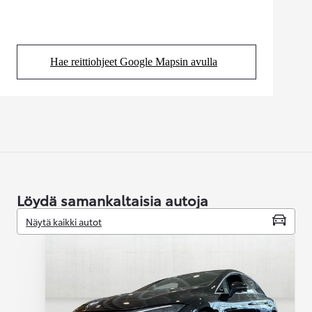
Hae reittiohjeet Google Mapsin avulla
(Aukeaa uudessa välilehdessä)
Löydä samankaltaisia autoja
Näytä kaikki autot