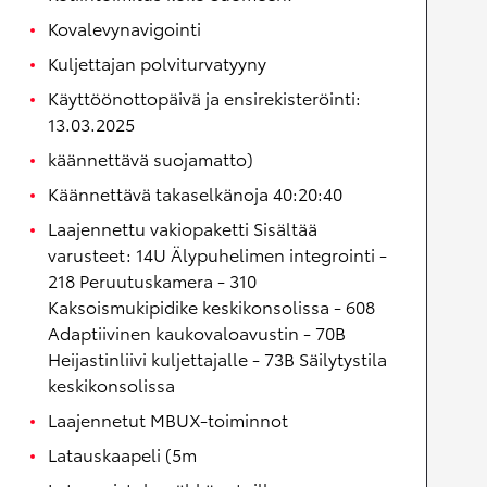
Kovalevynavigointi
Kuljettajan polviturvatyyny
Käyttöönottopäivä ja ensirekisteröinti:
13.03.2025
käännettävä suojamatto)
Käännettävä takaselkänoja 40:20:40
Laajennettu vakiopaketti Sisältää
varusteet: 14U Älypuhelimen integrointi -
218 Peruutuskamera - 310
Kaksoismukipidike keskikonsolissa - 608
Adaptiivinen kaukovaloavustin - 70B
Heijastinliivi kuljettajalle - 73B Säilytystila
keskikonsolissa
Laajennetut MBUX-toiminnot
Latauskaapeli (5m