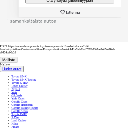
Ota yhteyttä jälleenmyyjään
Tallenna
1 samankaltaista autoa
POST https://usc-webcomponents.toyota-europe.com/v1/used-stock-cars/fi/fi?
brand=toyota&uscContext=used&uscEnv=production&vehicleForSaleId=b7f01b79-3c49-4f5e-9f4d-
c9524ccb0c2d
Mallisto
Mallisto
Uudet autot
Toyota bZ4X
Toyota bZ4X Touring
Toyota C-HR+
Urban Cruiser
Aygo X
Yaris
GR Yaris
Yaris Cross
Corolla Cross
Corolla Hatchback
Corolla Touring Sports
Corolla Sedan
Toyota C-HR
RAV4
Land Cruiser
Hilux
Proace