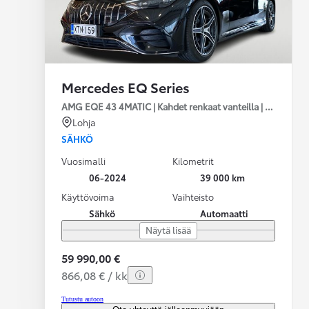
Mercedes EQ Series
AMG EQE 43 4MATIC | Kahdet renkaat vanteilla | Distronic |
Lohja
SÄHKÖ
Vuosimalli
Kilometrit
06-2024
39 000 km
Käyttövoima
Vaihteisto
Sähkö
Automaatti
Näytä lisää
59 990,00 €
866,08 € / kk
Tutustu autoon