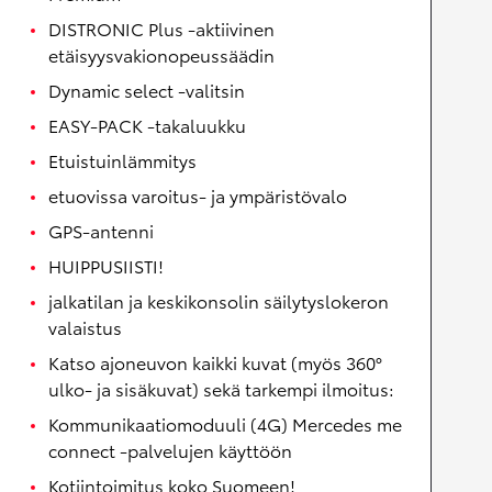
DISTRONIC Plus -aktiivinen
etäisyysvakionopeussäädin
Dynamic select -valitsin
EASY-PACK -takaluukku
Etuistuinlämmitys
etuovissa varoitus- ja ympäristövalo
GPS-antenni
HUIPPUSIISTI!
jalkatilan ja keskikonsolin säilytyslokeron
valaistus
Katso ajoneuvon kaikki kuvat (myös 360°
ulko- ja sisäkuvat) sekä tarkempi ilmoitus:
Kommunikaatiomoduuli (4G) Mercedes me
connect -palvelujen käyttöön
Kotiintoimitus koko Suomeen!