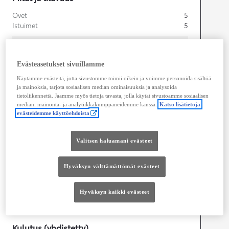
Ovet
5
Istuimet
5
Evästeasetukset sivuillamme
Käytämme evästeitä, jotta sivustomme toimii oikein ja voimme personoida sisältöä
ja mainoksia, tarjota sosiaalisen median ominaisuuksia ja analysoida
tietoliikennettä. Jaamme myös tietoja tavasta, jolla käytät sivustoamme sosiaalisen
median, mainonta- ja analytiikkakumppaneidemme kanssa.
Katso lisätietoja
evästeidemme käyttöehdoista
Valitsen haluamani evästeet
Hyväksyn välttämättömät evästeet
Hyväksyn kaikki evästeet
Kulutus (yhdistetty)