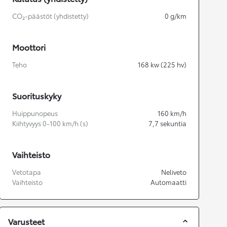
CO₂-päästöt (yhdistetty)
0
g/km
Moottori
Teho
168
kw (225 hv)
Suorituskyky
Huippunopeus
160
km/h
Kiihtyvyys 0-100 km/h (s)
7,7
sekuntia
Vaihteisto
Vetotapa
Neliveto
Vaihteisto
Automaatti
Varusteet