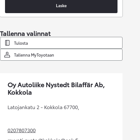
Laske
Tallenna valinnat
Tulosta
Tallenna MyToyotaan
Oy Autoliike Nystedt Bilaffär Ab,
Kokkola
Latojankatu 2 - Kokkola 67700,
0207807300
(Aukeaa uudessa välilehdessä)
myynti.nystedtkokkola@sok.fi