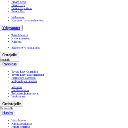
Proace Verso
Proace City
Proace City Verso
Proace Max
Vaihtoautot
Hinnastot ja varusteluettelot
Yritysautot
Työsuhdeautot
Hyötyajoneuvot
Rahoitus
Sähköistetyt voimalinjat
Ostajalle
Ostajalle
Rahoitus
Toyota Easy Osamaksu
Toyota Easy Yksityisleasing
Perinteinen osamaksu
Yritysautojen rahoitus
Vakuutus
Huoltosopimus
Tarjoukset ja kampanjat
Vuokraa auto
Omistajalle
Omistajalle
Huolto
Varaa huolto
Katsastustarkastus
Huolto-ohjelmat