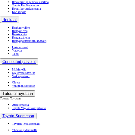
Ilmastointi ja puhdas sisäilma
Toyota Huoltorahoitus
Recall-korjauskampanja
Korikorjaus
Renkaat
Renkaanvaihto
Rengastietoa
Kausivaihto
Rengasvalitsin
Rengaspaineanturin koodaus
Lisävarusteet
Varaosat
Takuu
Connected-palvelut
Multimedia
MyToyota-sovellus
Verkkoportaali
Ohjeet
Vahingon sattuessa
Tutustu Toyotaan
Tutustu Toyotaan
Ajankohtaista
Toyota Way -asiakasjulkaisu
Toyota Suomessa
Toyotan lehdistöpankki
Yhdessä pidemmälle