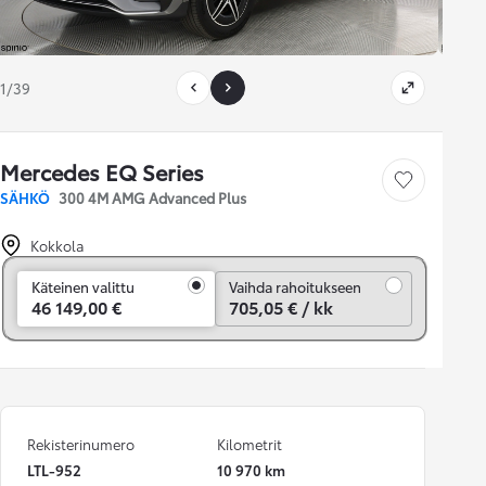
1/39
Mercedes EQ Series
Tallenna auto
SÄHKÖ
300 4M AMG Advanced Plus
Kokkola
Vaihda rahoitukseen
Käteinen valittu
Vaihda rahoitukseen
46 149,00 €
705,05 € / kk
Rekisterinumero
Kilometrit
LTL-952
10 970 km