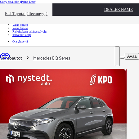
Siirry sisältöön
(Paina Enter)
Ota yhteyttä
DEALER NAME
Sulje
Etsi Toyota-jälleenmyyjä
Toyota palvelee
Etsi jälleenmyyjä
Varaa koeajo
Varaa huolto
Rahoituksen asiakaspalvelu
Tilaa uutiskirje
Ota yhteyttä
Olet täällä
:
Avaa
Vaihtoautot
Mercedes EQ Series