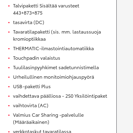
Talvipaketti Sisältää varusteet
443+873+875
tasavirta (DC)
Tavaratilapaketti (sis. mm. lastaussuoja
kromioptiikkaa
THERMATIC-ilmastointiautomatiikka
Touchpadin valaistus
Tuulilasinpyyhkimet sadetunnistimella
Urheilullinen monitoimiohjauspyörä
USB-paketti Plus
vaihdettava päälliosa - 2S0 Yksilöintipaket
vaihtovirta (AC)
Valmius Car Sharing -palvelulle
(Määräaikainen)
verkkotaskut tavaratilassa