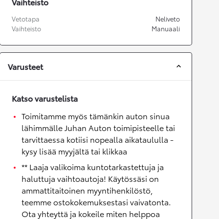
Vaihteisto
Vetotapa
Neliveto
Vaihteisto
Manuaali
Varusteet
Katso varustelista
Toimitamme myös tämänkin auton sinua
lähimmälle Juhan Auton toimipisteelle tai
tarvittaessa kotiisi nopealla aikataululla -
kysy lisää myyjältä tai klikkaa
** Laaja valikoima kuntotarkastettuja ja
haluttuja vaihtoautoja! Käytössäsi on
ammattitaitoinen myyntihenkilöstö,
teemme ostokokemuksestasi vaivatonta.
Ota yhteyttä ja kokeile miten helppoa