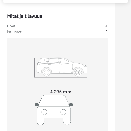
Mitat ja tilavuus
Ovet
4
Istuimet
2
Pituus
4 295
mm