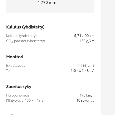
Leveys
1 770
mm
Kulutus (yhdistetty)
Kulutus (yhdistetty)
5,7
L/100 km
CO₂-päästöt (yhdistetty)
150
g/km
Moottori
Iskutilavuus
1 798
cm3
Teho
110
kw (148 hv)
Suorituskyky
Huippunopeus
198
km/h
Kiihtyvyys 0-100 km/h (s)
10
sekuntia