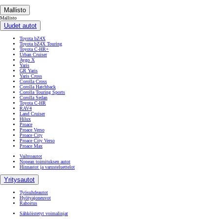
Mallisto
Mallisto
Uudet autot
Toyota bZ4X
Toyota bZ4X Touring
Toyota C-HR+
Urban Cruiser
Aygo X
Yaris
GR Yaris
Yaris Cross
Corolla Cross
Corolla Hatchback
Corolla Touring Sports
Corolla Sedan
Toyota C-HR
RAV4
Land Cruiser
Hilux
Proace
Proace Verso
Proace City
Proace City Verso
Proace Max
Vaihtoautot
Nopean toimituksen autot
Hinnastot ja varusteluettelot
Yritysautot
Työsuhdeautot
Hyötyajoneuvot
Rahoitus
Sähköistetyt voimalinjat