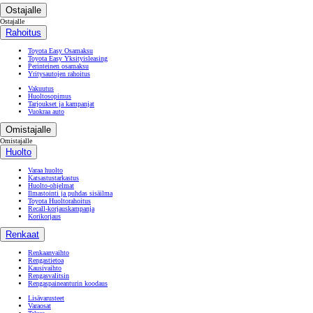
Ostajalle
Ostajalle
Rahoitus
Toyota Easy Osamaksu
Toyota Easy Yksityisleasing
Perinteinen osamaksu
Yritysautojen rahoitus
Vakuutus
Huoltosopimus
Tarjoukset ja kampanjat
Vuokraa auto
Omistajalle
Omistajalle
Huolto
Varaa huolto
Katsastustarkastus
Huolto-ohjelmat
Ilmastointi ja puhdas sisäilma
Toyota Huoltorahoitus
Recall-korjauskampanja
Korikorjaus
Renkaat
Renkaanvaihto
Rengastietoa
Kausivaihto
Rengasvalitsin
Rengaspaineanturin koodaus
Lisävarusteet
Varaosat