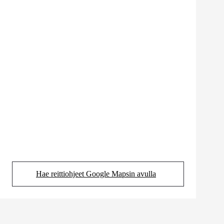
Hae reittiohjeet Google Mapsin avulla
(Aukeaa uudessa välilehdessä)