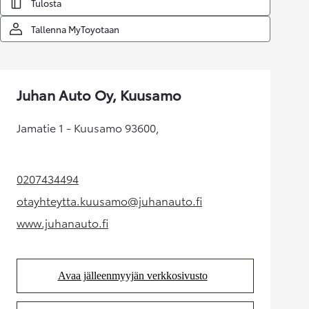
Tulosta
Tallenna MyToyotaan
Juhan Auto Oy, Kuusamo
Jamatie 1 - Kuusamo 93600,
0207434494
(Aukeaa uudessa välilehdessä)
otayhteytta.kuusamo@juhanauto.fi
(Aukeaa uudessa välilehdessä)
www.juhanauto.fi
(Aukeaa uudessa välilehdessä)
Avaa jälleenmyyjän verkkosivusto
(Aukeaa uudessa välilehdessä)