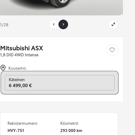
1/28
Mitsubishi ASX
Tallenna auto
1,8 DID 4WD Intense
Kuusamo
Vaihda rahoitukseen
Käteinen
6 499,00 €
Rekisterinumero
Kilometrit
HVY-751
293 000 km