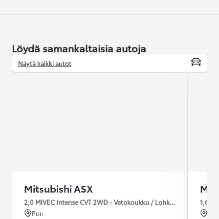
Löydä samankaltaisia autoja
Näytä kaikki autot
Mitsubishi ASX
Mit
2,0 MIVEC Intense CVT 2WD - Vetokoukku / Lohkolämmitin + sisä
1,6 MI
Pori
Rai