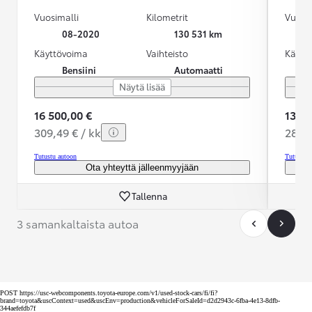
Vuosimalli
Kilometrit
Vuosim
08-2020
130 531 km
Käyttövoima
Vaihteisto
Käytt
Bensiini
Automaatti
Näytä lisää
16 500,00 €
13 79
309,49 € / kk
288,1
Tutustu autoon
Tutustu 
Ota yhteyttä jälleenmyyjään
Tallenna
3 samankaltaista autoa
POST https://usc-webcomponents.toyota-europe.com/v1/used-stock-cars/fi/fi?
brand=toyota&uscContext=used&uscEnv=production&vehicleForSaleId=d2d2943c-6fba-4e13-8dfb-
344aefefdb7f