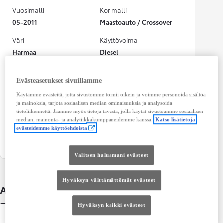
Vuosimalli
Korimalli
05-2011
Maastoauto / Crossover
Väri
Käyttövoima
Harmaa
Diesel
Teho
CO₂-päästöt (yhdistetty)
Evästeasetukset sivuillamme
110 kw (148 hv)
150 g/km
Käytämme evästeitä, jotta sivustomme toimii oikein ja voimme personoida sisältöä
Vaihteisto
Istuimet
ja mainoksia, tarjota sosiaalisen median ominaisuuksia ja analysoida
Manuaali
2
tietoliikennettä. Jaamme myös tietoja tavasta, jolla käytät sivustoamme sosiaalisen
median, mainonta- ja analytiikkakumppaneidemme kanssa.
Katso lisätietoja
evästeidemme käyttöehdoista
Ovet
4
Valitsen haluamani evästeet
Hyväksyn välttämättömät evästeet
Auton lisätiedot
Hyväksyn kaikki evästeet
Tekniset tiedot