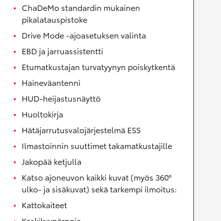
ChaDeMo standardin mukainen
pikalatauspistoke
Drive Mode -ajoasetuksen valinta
EBD ja jarruassistentti
Etumatkustajan turvatyynyn poiskytkentä
Haineväantenni
HUD-heijastusnäyttö
Huoltokirja
Hätäjarrutusvalojärjestelmä ESS
Ilmastoinnin suuttimet takamatkustajille
Jakopää ketjulla
Katso ajoneuvon kaikki kuvat (myös 360°
ulko- ja sisäkuvat) sekä tarkempi ilmoitus:
Kattokaiteet
Keskikyynärnoja