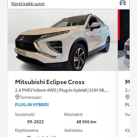
Näytä kaikki autot
Mitsubishi Eclipse Cross
Mits
2.4 PHEV Inform 4WD | Plug in-hybridi | SOH 98,9% | 1 omistaja | S
2.4 P
Tammisaari
Lah
PLUG-IN HYBRIDI
PLUG-
Vuosimalli
Kilometrit
Vuosim
09-2022
48 056 km
Käyttövoima
Vaihteisto
Käytt