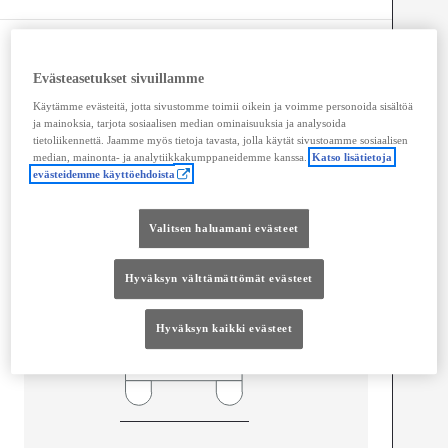
Mitat ja tilavuus
Evästeasetukset sivuillamme
Ovet
4
Istuimet
5
Käytämme evästeitä, jotta sivustomme toimii oikein ja voimme personoida sisältöä
ja mainoksia, tarjota sosiaalisen median ominaisuuksia ja analysoida
tietoliikennettä. Jaamme myös tietoja tavasta, jolla käytät sivustoamme sosiaalisen
median, mainonta- ja analytiikkakumppaneidemme kanssa.
Katso lisätietoja
evästeidemme käyttöehdoista
Valitsen haluamani evästeet
Hyväksyn välttämättömät evästeet
Hyväksyn kaikki evästeet