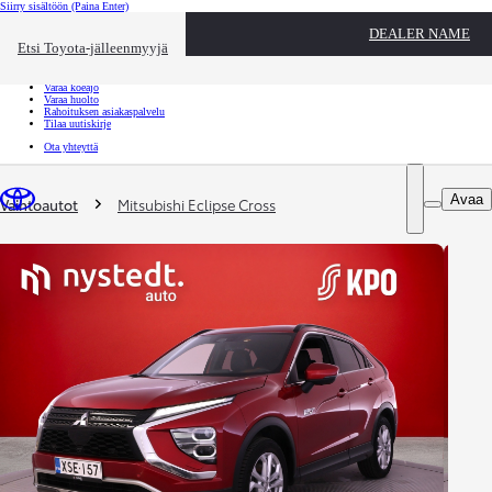
Siirry sisältöön
(Paina Enter)
Ota yhteyttä
DEALER NAME
Sulje
Etsi Toyota-jälleenmyyjä
Toyota palvelee
Etsi jälleenmyyjä
Varaa koeajo
Varaa huolto
Rahoituksen asiakaspalvelu
Tilaa uutiskirje
Ota yhteyttä
Olet täällä
:
Avaa
Vaihtoautot
Mitsubishi Eclipse Cross