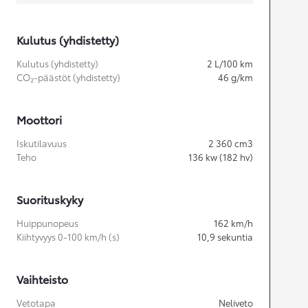
Kulutus (yhdistetty)
Kulutus (yhdistetty)
2
L/100 km
CO₂-päästöt (yhdistetty)
46
g/km
Moottori
Iskutilavuus
2 360
cm3
Teho
136
kw (182 hv)
Suorituskyky
Huippunopeus
162
km/h
Kiihtyvyys 0-100 km/h (s)
10,9
sekuntia
Vaihteisto
Vetotapa
Neliveto