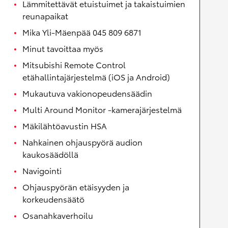
Lämmitettävät etuistuimet ja takaistuimien
reunapaikat
Mika Yli-Mäenpää 045 809 6871
Minut tavoittaa myös
Mitsubishi Remote Control
etähallintajärjestelmä (iOS ja Android)
Mukautuva vakionopeudensäädin
Multi Around Monitor -kamerajärjestelmä
Mäkilähtöavustin HSA
Nahkainen ohjauspyörä audion
kaukosäädöllä
Navigointi
Ohjauspyörän etäisyyden ja
korkeudensäätö
Osanahkaverhoilu