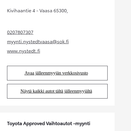
Kivihaantie 4 - Vaasa 65300,
0207807307
(Aukeaa uudessa välilehdessä)
myynti.nystedtvaasa@sok.fi
(Aukeaa uudessa välilehdessä)
www.nystedt.fi
(Aukeaa uudessa välilehdessä)
Avaa jälleenmyyjän verkkosivusto
(Aukeaa uudessa välilehdessä)
Näytä kaikki autot tältä jälleenmyyjältä
(Aukeaa uudessa välilehdessä)
Toyota Approved Vaihtoautot -myynti