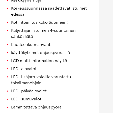
Korkeussuunnassa säädettävät istuimet
edessä
Kotiintoimitus koko Suomeen!
Kuljettajan istuimen 4-suuntainen
sähkösäätö
Kuolleenkulmanvahti
käyttökytkimet ohjauspyörässä
LCD multi-information näyttö
LED -ajovalot
LED -lisäjarruvaloilla varustettu
takailmanohjain
LED -päiväajovalot
LED -sumuvalot
Lämmitettävä ohjauspyörä