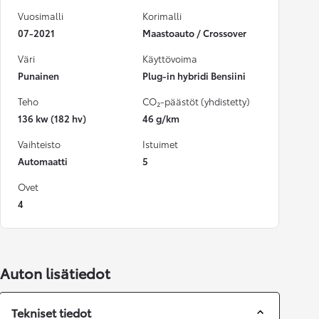
Vuosimalli
Korimalli
07-2021
Maastoauto / Crossover
Väri
Käyttövoima
Punainen
Plug-in hybridi Bensiini
Teho
CO₂-päästöt (yhdistetty)
136 kw (182 hv)
46 g/km
Vaihteisto
Istuimet
Automaatti
5
Ovet
4
Auton lisätiedot
Tekniset tiedot