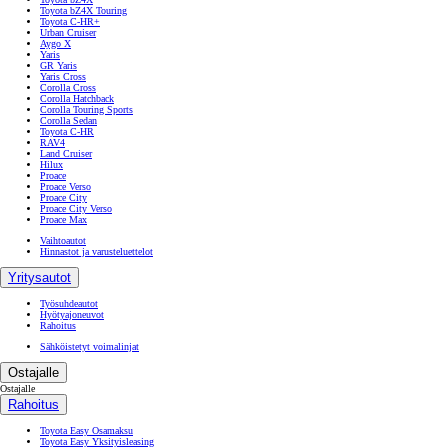
Toyota bZ4X Touring
Toyota C-HR+
Urban Cruiser
Aygo X
Yaris
GR Yaris
Yaris Cross
Corolla Cross
Corolla Hatchback
Corolla Touring Sports
Corolla Sedan
Toyota C-HR
RAV4
Land Cruiser
Hilux
Proace
Proace Verso
Proace City
Proace City Verso
Proace Max
Vaihtoautot
Hinnastot ja varusteluettelot
Yritysautot
Työsuhdeautot
Hyötyajoneuvot
Rahoitus
Sähköistetyt voimalinjat
Ostajalle
Ostajalle
Rahoitus
Toyota Easy Osamaksu
Toyota Easy Yksityisleasing