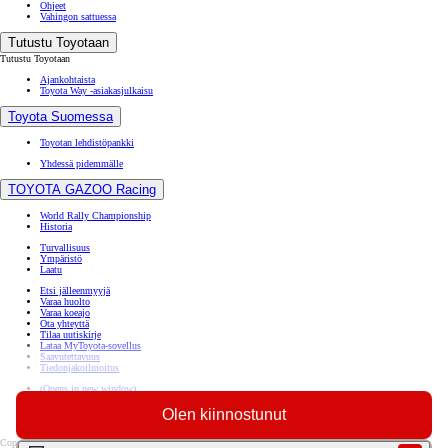
Ohjeet
Vahingon sattuessa
Tutustu Toyotaan
Tutustu Toyotaan
Ajankohtaista
Toyota Way -asiakasjulkaisu
Toyota Suomessa
Toyotan lehdistöpankki
Yhdessä pidemmälle
TOYOTA GAZOO Racing
World Rally Championship
Historia
Turvallisuus
Ympäristö
Laatu
Etsi jälleenmyyjä
Varaa huolto
Varaa koeajo
Ota yhteyttä
Tilaa uutiskirje
Lataa MyToyota-sovellus
Saavutettavuus
Tiedonjakoilmoitus
(Opens in new window)
(Opens in new window)
(Opens in new window)
Olen kiinnostunut
(Opens in new window)
Copyright © Toyota Auto Finland Oy 2026