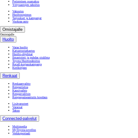
Perinteinen osamaksu
Yritysautojen rahoitus
Vakuutus
Huoltosopimus
Tarjoukset ja kampanjat
Vuokraa auto
Omistajalle
Omistajalle
Huolto
Varaa huolto
Katsastustarkastus
Huolto-ohjelmat
Ilmastointi ja puhdas sisäilma
Toyota Huoltorahoitus
Recall-korjauskampanja
Korikorjaus
Renkaat
Renkaanvaihto
Rengastietoa
Kausivaihto
Rengasvalitsin
Rengaspaineanturin koodaus
Lisävarusteet
Varaosat
Takuu
Connected-palvelut
Multimedia
MyToyota-sovellus
Verkkoportaali