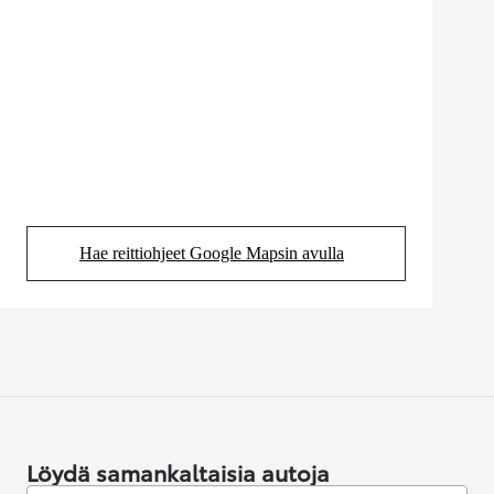
Hae reittiohjeet Google Mapsin avulla
(Aukeaa uudessa välilehdessä)
Löydä samankaltaisia autoja