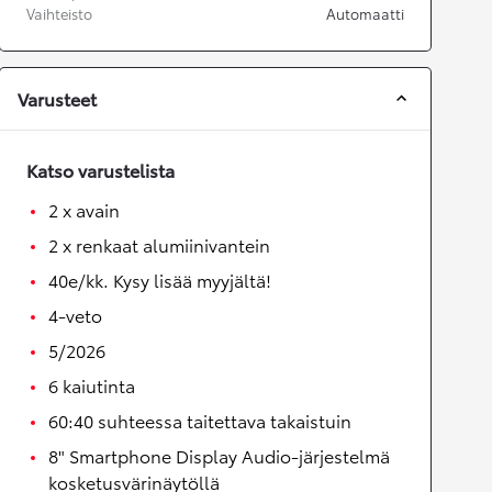
Vaihteisto
Automaatti
Varusteet
Katso varustelista
2 x avain
2 x renkaat alumiinivantein
40e/kk. Kysy lisää myyjältä!
4-veto
5/2026
6 kaiutinta
60:40 suhteessa taitettava takaistuin
8" Smartphone Display Audio-järjestelmä
kosketusvärinäytöllä