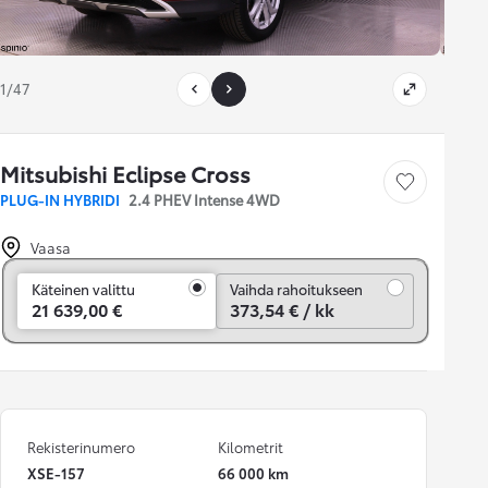
1/47
Mitsubishi Eclipse Cross
Tallenna auto
PLUG-IN HYBRIDI
2.4 PHEV Intense 4WD
Vaasa
Vaihda rahoitukseen
Käteinen valittu
Vaihda rahoitukseen
21 639,00 €
373,54 € / kk
Rekisterinumero
Kilometrit
XSE-157
66 000 km