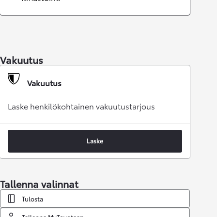
Vakuutus
Vakuutus
Laske henkilökohtainen vakuutustarjous
Laske
Tallenna valinnat
Tulosta
Tallenna MyToyotaan