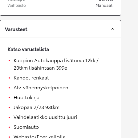
Vaihteisto
Manuaali
Varusteet
Katso varustelista
Kuopion Autokauppa lisäturva 12kk /
20tkm lisähintaan 399e
Kahdet renkaat
Alv-vähennyskelpoinen
Huoltokirja
Jakopää 2/23 93tkm
Vaihdelaatikko uusittu juuri
Suomiauto
Webasto/Eber kellolla