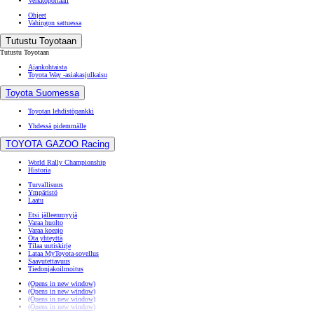
Verkkoportaali
Ohjeet
Vahingon sattuessa
Tutustu Toyotaan
Tutustu Toyotaan
Ajankohtaista
Toyota Way -asiakasjulkaisu
Toyota Suomessa
Toyotan lehdistöpankki
Yhdessä pidemmälle
TOYOTA GAZOO Racing
World Rally Championship
Historia
Turvallisuus
Ympäristö
Laatu
Etsi jälleenmyyjä
Varaa huolto
Varaa koeajo
Ota yhteyttä
Tilaa uutiskirje
Lataa MyToyota-sovellus
Saavutettavuus
Tiedonjakoilmoitus
(Opens in new window)
(Opens in new window)
(Opens in new window)
(Opens in new window)