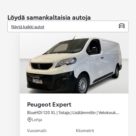
Löydä samankaltaisia autoja
Näytä kaikki autot
Peugeot Expert
BlueHDi 120 XL | 1istaja | Lisälämmitin | Vetokoukku | LedBar |
Lohja
Vuosimalli
Kilometrit