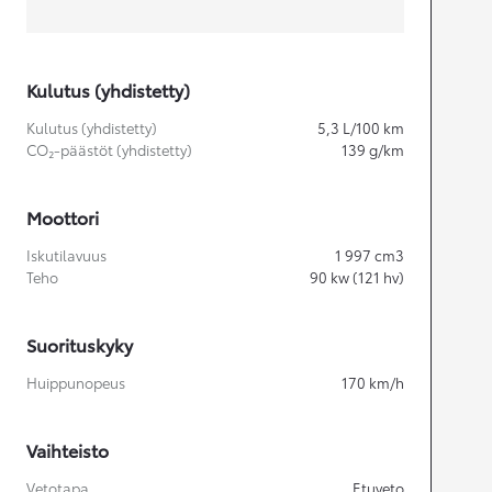
Kulutus (yhdistetty)
Kulutus (yhdistetty)
5,3
L/100 km
CO₂-päästöt (yhdistetty)
139
g/km
Moottori
Iskutilavuus
1 997
cm3
Teho
90
kw (121 hv)
Suorituskyky
Huippunopeus
170
km/h
Vaihteisto
Vetotapa
Etuveto