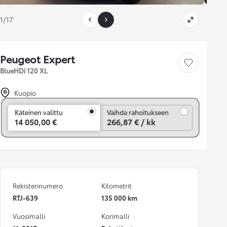
1/17
Peugeot Expert
Tallenna auto
BlueHDi 120 XL
Kuopio
Vaihda rahoitukseen
Käteinen valittu
Vaihda rahoitukseen
14 050,00 €
266,87 € / kk
Rekisterinumero
Kilometrit
RTJ-639
135 000 km
Vuosimalli
Korimalli