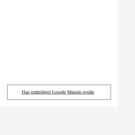
Hae reittiohjeet Google Mapsin avulla
(Aukeaa uudessa välilehdessä)