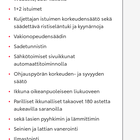
1+2 istuimet
Kuljettajan istuimen korkeudensäätö sekä
säädettävä ristiseläntuki ja kyynärnoja
Vakionopeudensäädin
Sadetunnistin
Sähkötoimiset sivuikkunat
automaattitoiminnolla
Ohjauspyörän korkeuden- ja syvyyden
säätö
Ikkuna oikeanpuoleiseen liukuoveen
Parilliset ikkunalliset takaovet 180 astetta
aukeavilla saranoilla
sekä lasien pyyhkimin ja lämmittimin
Seinien ja lattian vanerointi
Ilmastointi