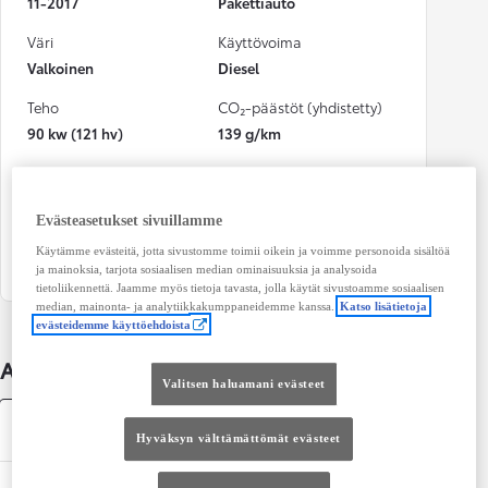
11-2017
Pakettiauto
Väri
Käyttövoima
Valkoinen
Diesel
Teho
CO₂-päästöt (yhdistetty)
90 kw (121 hv)
139 g/km
Vaihteisto
Istuimet
Manuaali
3
Evästeasetukset sivuillamme
Ovet
Käytämme evästeitä, jotta sivustomme toimii oikein ja voimme personoida sisältöä
4
ja mainoksia, tarjota sosiaalisen median ominaisuuksia ja analysoida
tietoliikennettä. Jaamme myös tietoja tavasta, jolla käytät sivustoamme sosiaalisen
median, mainonta- ja analytiikkakumppaneidemme kanssa.
Katso lisätietoja
evästeidemme käyttöehdoista
Auton lisätiedot
Valitsen haluamani evästeet
Tekniset tiedot
Hyväksyn välttämättömät evästeet