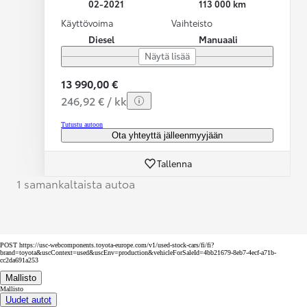
02-2021
113 000 km
Käyttövoima
Vaihteisto
Diesel
Manuaali
Näytä lisää
13 990,00 €
246,92 € / kk
Tutustu autoon
Ota yhteyttä jälleenmyyjään
Tallenna
1 samankaltaista autoa
POST https://usc-webcomponents.toyota-europe.com/v1/used-stock-cars/fi/fi?
brand=toyota&uscContext=used&uscEnv=production&vehicleForSaleId=4bb21679-8eb7-4ecf-a71b-
cc2da691a253
Mallisto
Mallisto
Uudet autot