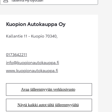
Kuopion Autokauppa Oy
Kallantie 11 - Kuopio 70340,
0173642211
(Aukeaa uudessa välilehdessä)
info@kuopionautokauppa.fi
(Aukeaa uudessa välilehdessä)
www.kuopionautokauppa.fi
(Aukeaa uudessa välilehdessä)
Avaa jälleenmyyjän verkkosivusto
(Aukeaa uudessa välilehdessä)
Näytä kaikki autot tältä jälleenmyyjältä
(Aukeaa uudessa välilehdessä)