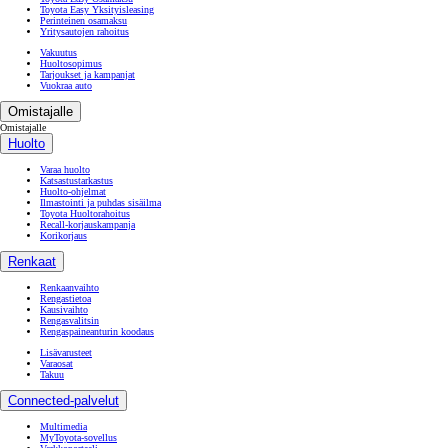
Toyota Easy Yksityisleasing
Perinteinen osamaksu
Yritysautojen rahoitus
Vakuutus
Huoltosopimus
Tarjoukset ja kampanjat
Vuokraa auto
Omistajalle
Omistajalle
Huolto
Varaa huolto
Katsastustarkastus
Huolto-ohjelmat
Ilmastointi ja puhdas sisäilma
Toyota Huoltorahoitus
Recall-korjauskampanja
Korikorjaus
Renkaat
Renkaanvaihto
Rengastietoa
Kausivaihto
Rengasvalitsin
Rengaspaineanturin koodaus
Lisävarusteet
Varaosat
Takuu
Connected-palvelut
Multimedia
MyToyota-sovellus