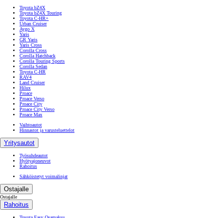
Toyota bZ4X
Toyota bZ4X Touring
Toyota C-HR+
Urban Cruiser
Aygo X
Yaris
GR Yaris
Yaris Cross
Corolla Cross
Corolla Hatchback
Corolla Touring Sports
Corolla Sedan
Toyota C-HR
RAV4
Land Cruiser
Hilux
Proace
Proace Verso
Proace City
Proace City Verso
Proace Max
Vaihtoautot
Hinnastot ja varusteluettelot
Yritysautot
Työsuhdeautot
Hyötyajoneuvot
Rahoitus
Sähköistetyt voimalinjat
Ostajalle
Ostajalle
Rahoitus
Toyota Easy Osamaksu