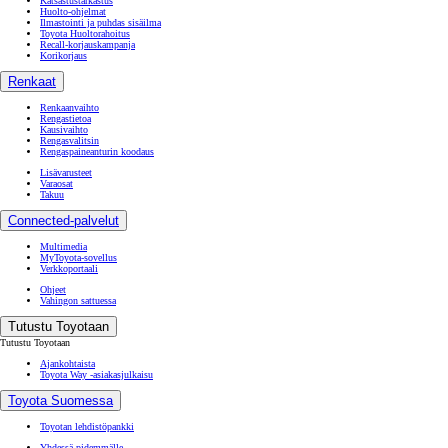
Katsastustarkastus
Huolto-ohjelmat
Ilmastointi ja puhdas sisäilma
Toyota Huoltorahoitus
Recall-korjauskampanja
Korikorjaus
Renkaat
Renkaanvaihto
Rengastietoa
Kausivaihto
Rengasvalitsin
Rengaspaineanturin koodaus
Lisävarusteet
Varaosat
Takuu
Connected-palvelut
Multimedia
MyToyota-sovellus
Verkkoportaali
Ohjeet
Vahingon sattuessa
Tutustu Toyotaan
Tutustu Toyotaan
Ajankohtaista
Toyota Way -asiakasjulkaisu
Toyota Suomessa
Toyotan lehdistöpankki
Yhdessä pidemmälle