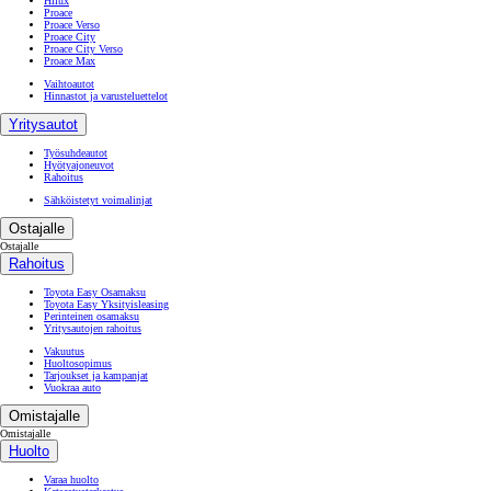
Hilux
Proace
Proace Verso
Proace City
Proace City Verso
Proace Max
Vaihtoautot
Hinnastot ja varusteluettelot
Yritysautot
Työsuhdeautot
Hyötyajoneuvot
Rahoitus
Sähköistetyt voimalinjat
Ostajalle
Ostajalle
Rahoitus
Toyota Easy Osamaksu
Toyota Easy Yksityisleasing
Perinteinen osamaksu
Yritysautojen rahoitus
Vakuutus
Huoltosopimus
Tarjoukset ja kampanjat
Vuokraa auto
Omistajalle
Omistajalle
Huolto
Varaa huolto