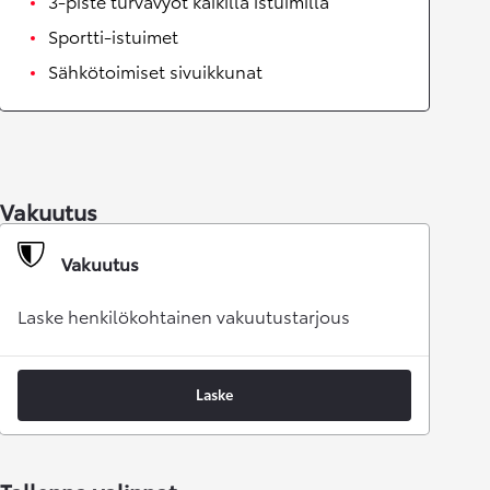
3-piste turvavyöt kaikilla istuimilla
Sportti-istuimet
Sähkötoimiset sivuikkunat
Vakuutus
Vakuutus
Laske henkilökohtainen vakuutustarjous
Laske