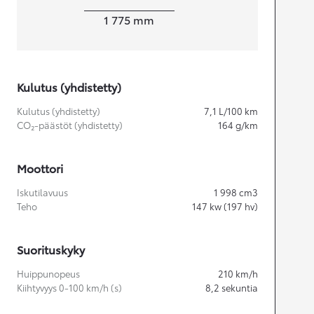
Leveys
1 775
mm
Kulutus (yhdistetty)
Kulutus (yhdistetty)
7,1
L/100 km
CO₂-päästöt (yhdistetty)
164
g/km
Moottori
Iskutilavuus
1 998
cm3
Teho
147
kw (197 hv)
Suorituskyky
Huippunopeus
210
km/h
Kiihtyvyys 0-100 km/h (s)
8,2
sekuntia