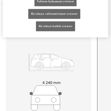
Valitsen haluamani evästeet
Mitat ja tilavuus
Hyväksyn välttämättömät evästeet
Ovet
2
Istuimet
4
Hyväksyn kaikki evästeet
Tavaratilan tilavuus
243
L
Pituus
4 240
mm