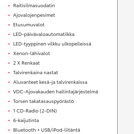
Raitisilmasuodatin
Ajovalojenpesimet
Etusumuvalot
LED-päivävaloautomatiikka
LED-tyyppinen vilkku ulkopeileissä
Xenon-lähivalot
2 X Renkaat
Talvirenkaina nastat
Aluvanteet kesä-ja talvirenkaissa
VDC-Ajovakauden hallintajärjestelmä
Torsen takatasauspyörästö
1 CD-Radio (2-DIN)
6-kaijutinta
Bluetooth + USB/iPod-liitäntä