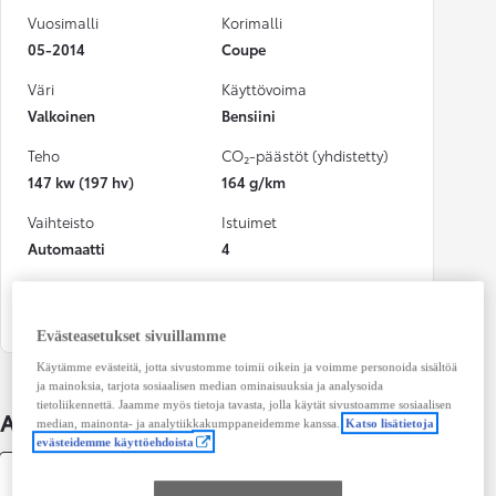
Vuosimalli
Korimalli
05-2014
Coupe
Väri
Käyttövoima
Valkoinen
Bensiini
Teho
CO₂-päästöt (yhdistetty)
147 kw (197 hv)
164 g/km
Vaihteisto
Istuimet
Automaatti
4
Ovet
2
Evästeasetukset sivuillamme
Käytämme evästeitä, jotta sivustomme toimii oikein ja voimme personoida sisältöä
ja mainoksia, tarjota sosiaalisen median ominaisuuksia ja analysoida
tietoliikennettä. Jaamme myös tietoja tavasta, jolla käytät sivustoamme sosiaalisen
Auton lisätiedot
median, mainonta- ja analytiikkakumppaneidemme kanssa.
Katso lisätietoja
evästeidemme käyttöehdoista
Tekniset tiedot