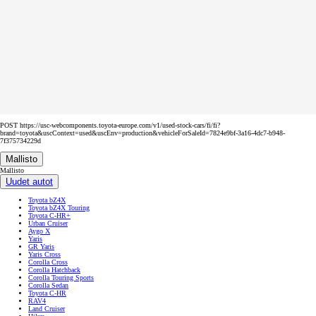
POST https://usc-webcomponents.toyota-europe.com/v1/used-stock-cars/fi/fi?
brand=toyota&uscContext=used&uscEnv=production&vehicleForSaleId=7824e9bf-3a16-4dc7-b948-
7f375734229d
Mallisto
Mallisto
Uudet autot
Toyota bZ4X
Toyota bZ4X Touring
Toyota C-HR+
Urban Cruiser
Aygo X
Yaris
GR Yaris
Yaris Cross
Corolla Cross
Corolla Hatchback
Corolla Touring Sports
Corolla Sedan
Toyota C-HR
RAV4
Land Cruiser