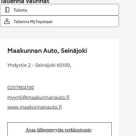
Tallenna valinnat
Tulosta
Tallenna MyToyotaan
Maakunnan Auto, Seinäjoki
Yhdystie 2 - Seinäjoki 60100,
0207804100
(Aukeaa uudessa välilehdessä)
myynti@maakunnanauto.fi
(Aukeaa uudessa välilehdessä)
www.maakunnanauto.fi
(Aukeaa uudessa välilehdessä)
Avaa jälleenmyyjän verkkosivusto
(Aukeaa uudessa välilehdessä)