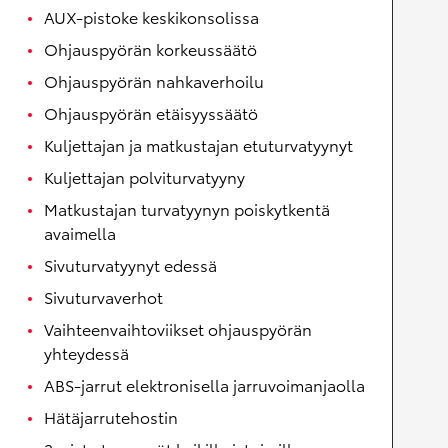
AUX-pistoke keskikonsolissa
Ohjauspyörän korkeussäätö
Ohjauspyörän nahkaverhoilu
Ohjauspyörän etäisyyssäätö
Kuljettajan ja matkustajan etuturvatyynyt
Kuljettajan polviturvatyyny
Matkustajan turvatyynyn poiskytkentä
avaimella
Sivuturvatyynyt edessä
Sivuturvaverhot
Vaihteenvaihtoviikset ohjauspyörän
yhteydessä
ABS-jarrut elektronisella jarruvoimanjaolla
Hätäjarrutehostin