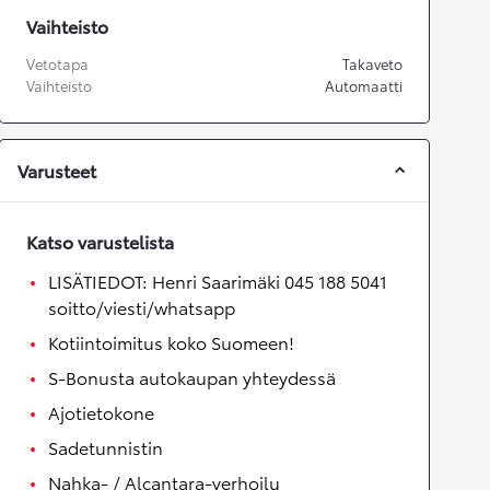
Vaihteisto
Vetotapa
Takaveto
Vaihteisto
Automaatti
Varusteet
Katso varustelista
LISÄTIEDOT: Henri Saarimäki 045 188 5041
soitto/viesti/whatsapp
Kotiintoimitus koko Suomeen!
S-Bonusta autokaupan yhteydessä
Ajotietokone
Sadetunnistin
Nahka- / Alcantara-verhoilu