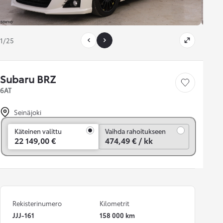
1/25
Subaru BRZ
Tallenna auto
6AT
Seinäjoki
Vaihda rahoitukseen
Käteinen valittu
Vaihda rahoitukseen
22 149,00 €
474,49 € / kk
Rekisterinumero
Kilometrit
JJJ-161
158 000 km