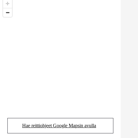
Hae reittiohjeet Google Mapsin avulla
(Aukeaa uudessa välilehdessä)