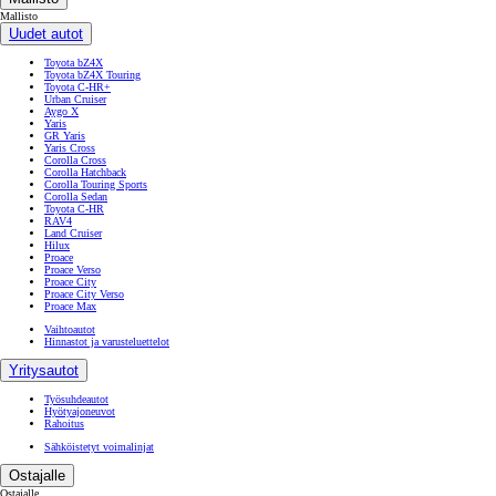
Mallisto
Uudet autot
Toyota bZ4X
Toyota bZ4X Touring
Toyota C-HR+
Urban Cruiser
Aygo X
Yaris
GR Yaris
Yaris Cross
Corolla Cross
Corolla Hatchback
Corolla Touring Sports
Corolla Sedan
Toyota C-HR
RAV4
Land Cruiser
Hilux
Proace
Proace Verso
Proace City
Proace City Verso
Proace Max
Vaihtoautot
Hinnastot ja varusteluettelot
Yritysautot
Työsuhdeautot
Hyötyajoneuvot
Rahoitus
Sähköistetyt voimalinjat
Ostajalle
Ostajalle