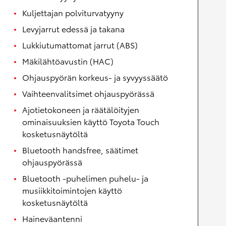
Kuljettajan polviturvatyyny
Levyjarrut edessä ja takana
Lukkiutumattomat jarrut (ABS)
Mäkilähtöavustin (HAC)
Ohjauspyörän korkeus- ja syvyyssäätö
Vaihteenvalitsimet ohjauspyörässä
Ajotietokoneen ja räätälöityjen
ominaisuuksien käyttö Toyota Touch
kosketusnäytöltä
Bluetooth handsfree, säätimet
ohjauspyörässä
Bluetooth -puhelimen puhelu- ja
musiikkitoimintojen käyttö
kosketusnäytöltä
Haineväantenni