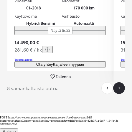
Vuosimalli
Kilometrit
Vuosim
01-2018
170 000 km
Käyttövoima
Vaihteisto
Käytt
Hybridi Bensiini
Automaatti
Näytä lisää
14 490,00 €
15 89
281,60 € / kk
317,3
Tutustu autoon
Tutustu 
Ota yhteyttä jälleenmyyjään
Tallenna
8 samankaltaista autoa
POST https://usc-webcomponents.toyota-europe.com/v1/used-stock-cars/fi/fi?
brand=toyota&uscContext=used&uscEnv=production&vehicleForSaleId=d2de371a-0ac7-4194-b43c-
18e98811cd5b
Mallisto