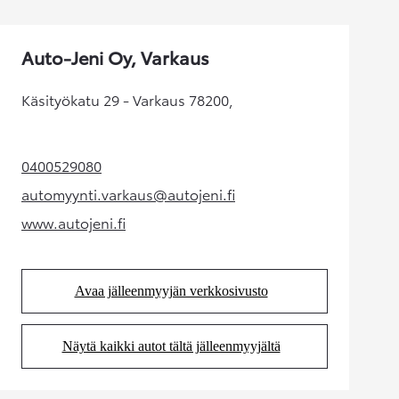
Auto-Jeni Oy, Varkaus
Käsityökatu 29 - Varkaus 78200,
0400529080
(Aukeaa uudessa välilehdessä)
automyynti.varkaus@autojeni.fi
(Aukeaa uudessa välilehdessä)
www.autojeni.fi
(Aukeaa uudessa välilehdessä)
Avaa jälleenmyyjän verkkosivusto
(Aukeaa uudessa välilehdessä)
Näytä kaikki autot tältä jälleenmyyjältä
(Aukeaa uudessa välilehdessä)