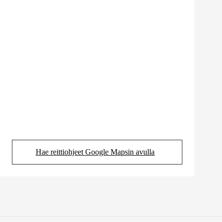
Hae reittiohjeet Google Mapsin avulla
(Aukeaa uudessa välilehdessä)