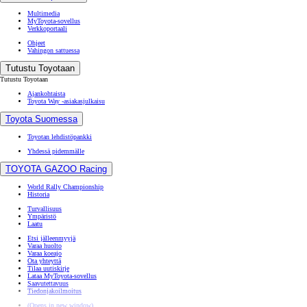
Multimedia
MyToyota-sovellus
Verkkoportaali
Ohjeet
Vahingon sattuessa
Tutustu Toyotaan
Tutustu Toyotaan
Ajankohtaista
Toyota Way -asiakasjulkaisu
Toyota Suomessa
Toyotan lehdistöpankki
Yhdessä pidemmälle
TOYOTA GAZOO Racing
World Rally Championship
Historia
Turvallisuus
Ympäristö
Laatu
Etsi jälleenmyyjä
Varaa huolto
Varaa koeajo
Ota yhteyttä
Tilaa uutiskirje
Lataa MyToyota-sovellus
Saavutettavuus
Tiedonjakoilmoitus
(Opens in new window)