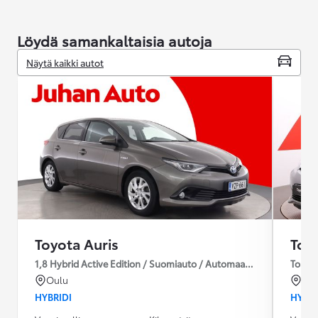
Löydä samankaltaisia autoja
Näytä kaikki autot
Toyota Auris
Toy
1,8 Hybrid Active Edition / Suomiauto / Automaatti / Lämpöpakett
Tourin
Oulu
Rai
HYBRIDI
HYBRI