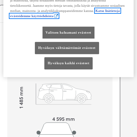
ja mainoksia, tarjota sosiaalisen median ominaisuuksia ja analysoida
tietoliikennettä. Jaamme myös tietoja tavasta, jolla käytät sivustoamme sosiaalisen
median, mainonta- ja analytiikkakumppaneidemme kanssa.
Katso lisätietoja
Tekniset tiedot
evästeidemme käyttöehdoista
Mitat ja tilavuus
Valitsen haluamani evästeet
Ovet
4
Hyväksyn välttämättömät evästeet
Istuimet
5
Tavaratilan tilavuus
530
L
Hyväksyn kaikki evästeet
mm
1 485
Korkeus
Pituus
4 595
mm