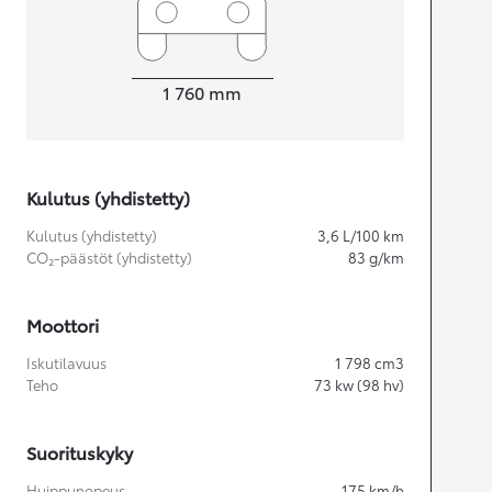
Leveys
1 760
mm
Kulutus (yhdistetty)
Kulutus (yhdistetty)
3,6
L/100 km
CO₂-päästöt (yhdistetty)
83
g/km
Moottori
Iskutilavuus
1 798
cm3
Teho
73
kw (98 hv)
Suorituskyky
Huippunopeus
175
km/h