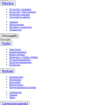
Rahoitus
Toyota Easy Osamaksu
Toyota Easy Yksityisleasing
Perinteinen osamaksu
Yritysautojen rahoitus
Vakuutus
Huoltosopimus
Tarjoukset ja kampanjat
Vuokraa auto
Omistajalle
Omistajalle
Huolto
Varaa huolto
Katsastustarkastus
Huolto-ohjelmat
Ilmastointi ja puhdas sisäilma
Toyota Huoltorahoitus
Recall-korjauskampanja
Korikorjaus
Renkaat
Renkaanvaihto
Rengastietoa
Kausivaihto
Rengasvalitsin
Rengaspaineanturin koodaus
Lisävarusteet
Varaosat
Takuu
Connected-palvelut