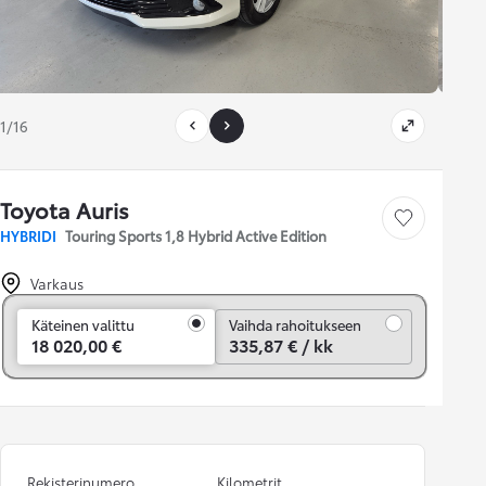
1/16
Toyota Auris
Tallenna auto
HYBRIDI
Touring Sports 1,8 Hybrid Active Edition
Varkaus
Vaihda rahoitukseen
Käteinen valittu
Vaihda rahoitukseen
18 020,00 €
335,87 € / kk
Rekisterinumero
Kilometrit