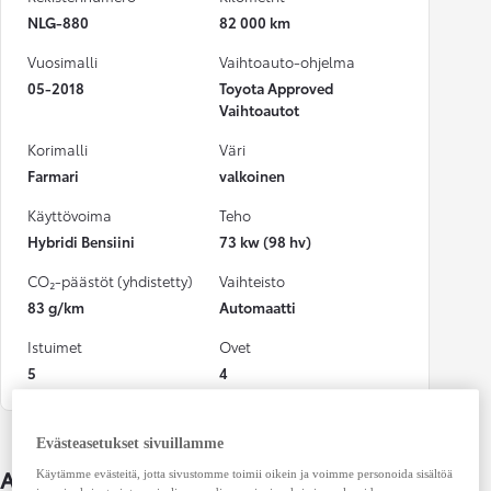
NLG-880
82 000 km
Vuosimalli
Vaihtoauto-ohjelma
05-2018
Toyota Approved
Vaihtoautot
Korimalli
Väri
Farmari
valkoinen
Käyttövoima
Teho
Hybridi Bensiini
73 kw (98 hv)
CO₂-päästöt (yhdistetty)
Vaihteisto
83 g/km
Automaatti
Istuimet
Ovet
5
4
Evästeasetukset sivuillamme
Auton lisätiedot
Käytämme evästeitä, jotta sivustomme toimii oikein ja voimme personoida sisältöä