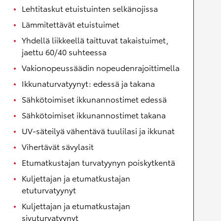
Lehtitaskut etuistuinten selkänojissa
Lämmitettävät etuistuimet
Yhdellä liikkeellä taittuvat takaistuimet,
jaettu 60/40 suhteessa
Vakionopeussäädin nopeudenrajoittimella
Ikkunaturvatyynyt: edessä ja takana
Sähkötoimiset ikkunannostimet edessä
Sähkötoimiset ikkunannostimet takana
UV-säteilyä vähentävä tuulilasi ja ikkunat
Vihertävät sävylasit
Etumatkustajan turvatyynyn poiskytkentä
Kuljettajan ja etumatkustajan
etuturvatyynyt
Kuljettajan ja etumatkustajan
sivuturvatyynyt