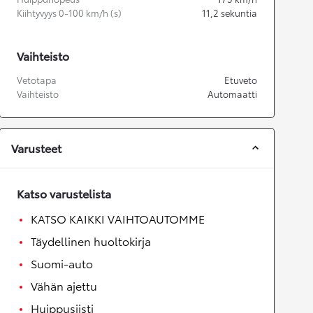
Kiihtyvyys 0-100 km/h (s)
11,2
sekuntia
Vaihteisto
Vetotapa
Etuveto
Vaihteisto
Automaatti
Varusteet
Katso varustelista
KATSO KAIKKI VAIHTOAUTOMME
Täydellinen huoltokirja
Suomi-auto
Vähän ajettu
Huippusiisti