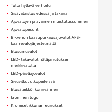
Tulta hylkivä verhoilu
Sisävalaistus edessä ja takana
Ajovalojen ja avaimen muistutussummeri
Ajovalopesurit
Bi-xenon kaasupurkausajovalot AFS-
kaarrevalojärjestelmällä
Etusumuvalot
LED- takavalot hätäjarrutuksen
merkkivalolla
LED-päiväajovalot
Sivuvilkut ulkopeileissä
Etusäleikkö: korinvärinen
krominen logo
Kromiset ikkunanreunukset