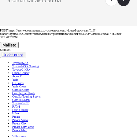
POST https://usc-webcomponents.toyota-europe.com/v1/used-stock-cars/fi/fi?
brand=toyota&uscContext=used&uscEnv=production&vehicleForSaleId=2dad3d0c-0da7-48f3-b0a4-
377c78578266
Mallisto
Mallisto
Uudet autot
Toyota bZ4X
Toyota bZ4X Touring
Toyota C-HR+
Urban Cruiser
Aygo X
Yaris
GR Yaris
Yaris Cross
Corolla Cross
Corolla Hatchback
Corolla Touring Sports
Corolla Sedan
Toyota C-HR
RAV4
Land Cruiser
Hilux
Proace
Proace Verso
Proace City
Proace City Verso
Proace Max
Vaihtoautot