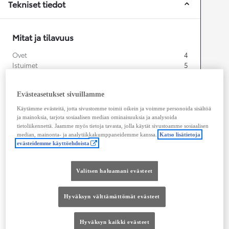
Tekniset tiedot
Mitat ja tilavuus
Ovet
4
Istuimet
5
Tavaratilan tilavuus
509
L
Evästeasetukset sivuillamme
Käytämme evästeitä, jotta sivustomme toimii oikein ja voimme personoida sisältöä
ja mainoksia, tarjota sosiaalisen median ominaisuuksia ja analysoida
tietoliikennettä. Jaamme myös tietoja tavasta, jolla käytät sivustoamme sosiaalisen
median, mainonta- ja analytiikkakumppaneidemme kanssa.
Katso lisätietoja
evästeidemme käyttöehdoista
Valitsen haluamani evästeet
Pituus
4 710
mm
Hyväksyn välttämättömät evästeet
Hyväksyn kaikki evästeet