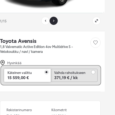
1/15
Toyota Avensis
Tallenna auto
1,8 Valvematic Active Edition 4ov Multidrive S -
Vetokoukku / navi / kamera
Hyvinkää
Vaihda rahoitukseen
Käteinen valittu
Vaihda rahoitukseen
15 559,00 €
371,19 € / kk
Rekisterinumero
Kilometrit