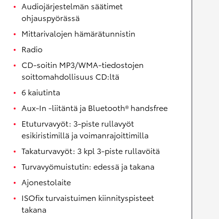
Audiojärjestelmän säätimet
ohjauspyörässä
Mittarivalojen hämärätunnistin
Radio
CD-soitin MP3/WMA-tiedostojen
soittomahdollisuus CD:ltä
6 kaiutinta
Aux-In -liitäntä ja Bluetooth® handsfree
Etuturvavyöt: 3-piste rullavyöt
esikiristimillä ja voimanrajoittimilla
Takaturvavyöt: 3 kpl 3-piste rullavöitä
Turvavyömuistutin: edessä ja takana
Ajonestolaite
ISOfix turvaistuimen kiinnityspisteet
takana