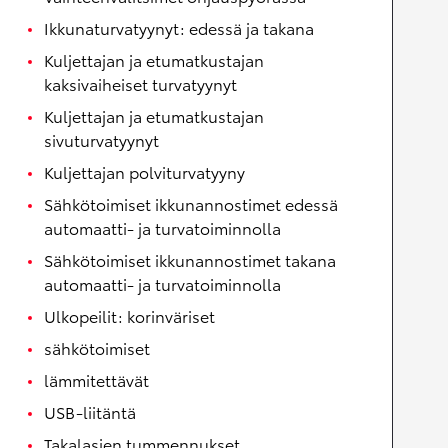
Ikkunaturvatyynyt: edessä ja takana
Kuljettajan ja etumatkustajan
kaksivaiheiset turvatyynyt
Kuljettajan ja etumatkustajan
sivuturvatyynyt
Kuljettajan polviturvatyyny
Sähkötoimiset ikkunannostimet edessä
automaatti- ja turvatoiminnolla
Sähkötoimiset ikkunannostimet takana
automaatti- ja turvatoiminnolla
Ulkopeilit: korinväriset
sähkötoimiset
lämmitettävät
USB-liitäntä
Takalasien tummennukset