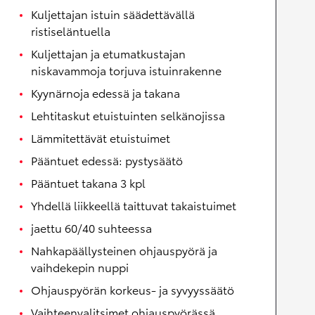
Kuljettajan istuin säädettävällä
ristiseläntuella
Kuljettajan ja etumatkustajan
niskavammoja torjuva istuinrakenne
Kyynärnoja edessä ja takana
Lehtitaskut etuistuinten selkänojissa
Lämmitettävät etuistuimet
Pääntuet edessä: pystysäätö
Pääntuet takana 3 kpl
Yhdellä liikkeellä taittuvat takaistuimet
jaettu 60/40 suhteessa
Nahkapäällysteinen ohjauspyörä ja
vaihdekepin nuppi
Ohjauspyörän korkeus- ja syvyyssäätö
Vaihteenvalitsimet ohjauspyörässä