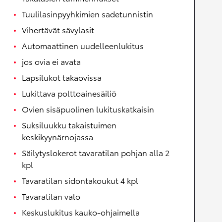
Tuulilasinpyyhkimien sadetunnistin
Vihertävät sävylasit
Automaattinen uudelleenlukitus
jos ovia ei avata
Lapsilukot takaovissa
Lukittava polttoainesäiliö
Ovien sisäpuolinen lukituskatkaisin
Suksiluukku takaistuimen
keskikyynärnojassa
Säilytyslokerot tavaratilan pohjan alla 2
kpl
Tavaratilan sidontakoukut 4 kpl
Tavaratilan valo
Keskuslukitus kauko-ohjaimella