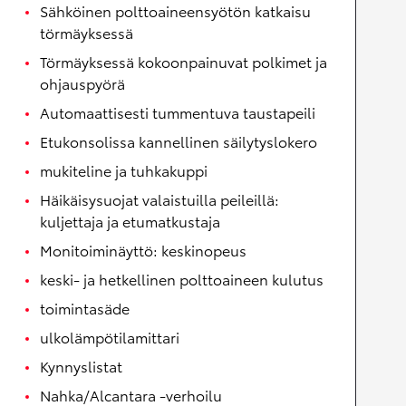
Sähköinen polttoaineensyötön katkaisu
törmäyksessä
Törmäyksessä kokoonpainuvat polkimet ja
ohjauspyörä
Automaattisesti tummentuva taustapeili
Etukonsolissa kannellinen säilytyslokero
mukiteline ja tuhkakuppi
Häikäisysuojat valaistuilla peileillä:
kuljettaja ja etumatkustaja
Monitoiminäyttö: keskinopeus
keski- ja hetkellinen polttoaineen kulutus
toimintasäde
ulkolämpötilamittari
Kynnyslistat
Nahka/Alcantara -verhoilu