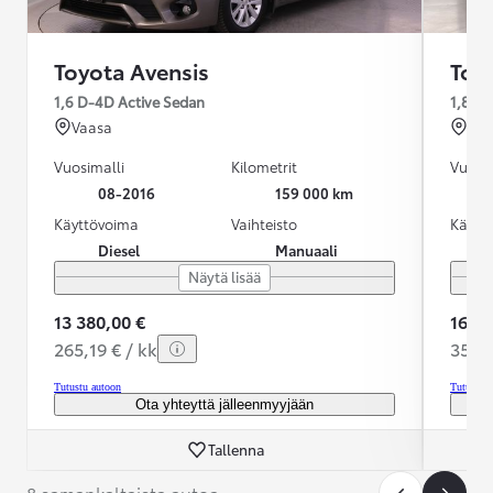
Toyota Avensis
Toy
1,6 D-4D Active Sedan
1,8 Va
Vaasa
Ou
Vuosimalli
Kilometrit
Vuosim
08-2016
159 000 km
Käyttövoima
Vaihteisto
Käytt
Diesel
Manuaali
Näytä lisää
13 380,00 €
16 29
265,19 € / kk
356,4
Tutustu autoon
Tutustu 
Ota yhteyttä jälleenmyyjään
Tallenna
8 samankaltaista autoa