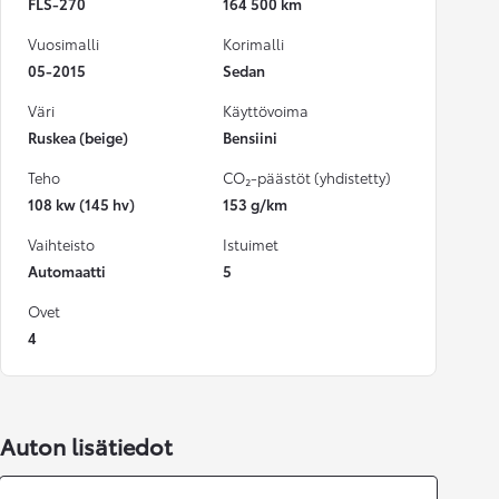
FLS-270
164 500 km
Vuosimalli
Korimalli
05-2015
Sedan
Väri
Käyttövoima
Ruskea (beige)
Bensiini
Teho
CO₂-päästöt (yhdistetty)
108 kw (145 hv)
153 g/km
Vaihteisto
Istuimet
Automaatti
5
Ovet
4
Auton lisätiedot