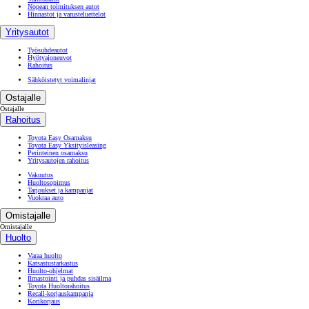
Nopean toimituksen autot
Hinnastot ja varusteluettelot
Yritysautot
Työsuhdeautot
Hyötyajoneuvot
Rahoitus
Sähköistetyt voimalinjat
Ostajalle
Ostajalle
Rahoitus
Toyota Easy Osamaksu
Toyota Easy Yksityisleasing
Perinteinen osamaksu
Yritysautojen rahoitus
Vakuutus
Huoltosopimus
Tarjoukset ja kampanjat
Vuokraa auto
Omistajalle
Omistajalle
Huolto
Varaa huolto
Katsastustarkastus
Huolto-ohjelmat
Ilmastointi ja puhdas sisäilma
Toyota Huoltorahoitus
Recall-korjauskampanja
Korikorjaus