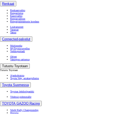
Renkaat
Renkaanvaihto
Rengastietoa
Kausivaihto
Rengasvalitsin
Rengaspaineanturin koodaus
Lisävarusteet
Varaosat
Takuu
Connected-palvelut
Multimedia
MyToyota-sovellus
Verkkoportaali
Ohjeet
Vahingon sattuessa
Tutustu Toyotaan
Tutustu Toyotaan
Ajankohtaista
Toyota Way -asiakasjulkaisu
Toyota Suomessa
Toyotan lehdistöpankki
Yhdessä pidemmälle
TOYOTA GAZOO Racing
World Rally Championship
Historia