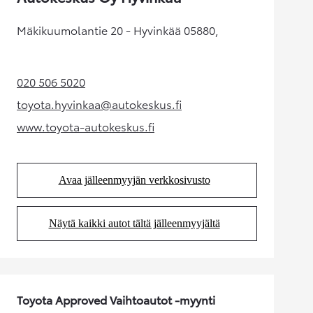
Mäkikuumolantie 20 - Hyvinkää 05880,
020 506 5020
(Aukeaa uudessa välilehdessä)
toyota.hyvinkaa@autokeskus.fi
(Aukeaa uudessa välilehdessä)
www.toyota-autokeskus.fi
(Aukeaa uudessa välilehdessä)
Avaa jälleenmyyjän verkkosivusto
(Aukeaa uudessa välilehdessä)
Näytä kaikki autot tältä jälleenmyyjältä
(Aukeaa uudessa välilehdessä)
Toyota Approved Vaihtoautot -myynti