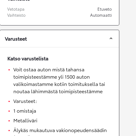
Vetotapa
Etuveto
Vaihteisto
Automaatti
Varusteet
Katso varustelista
Voit ostaa auton mistä tahansa
toimipisteestämme yli 1500 auton
valikoimastamme kotiin toimituksella tai
noutaa lähimmästä toimipisteestämme
Varusteet:
1 omistaja
Metalliväri
Älykäs mukautuva vakionopeudensäädin