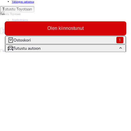
Vahingon sattuessa
Tutustu Toyotaan
Tutustu Toyotaan
Ajankohtaista
Toyota Way -asiakasjulkaisu
Olen kiinnostunut
Toyota Suomessa
Toyotan lehdistöpankki
Ostoskori
1
Yhdessä pidemmälle
Tutustu autoon
TOYOTA GAZOO Racing
World Rally Championship
Historia
Turvallisuus
Ympäristö
Laatu
Etsi jälleenmyyjä
Varaa huolto
Varaa koeajo
Ota yhteyttä
Tilaa uutiskirje
Lataa MyToyota-sovellus
Saavutettavuus
Tiedonjakoilmoitus
(Opens in new window)
(Opens in new window)
(Opens in new window)
(Opens in new window)
Copyright © Toyota Auto Finland Oy 2026