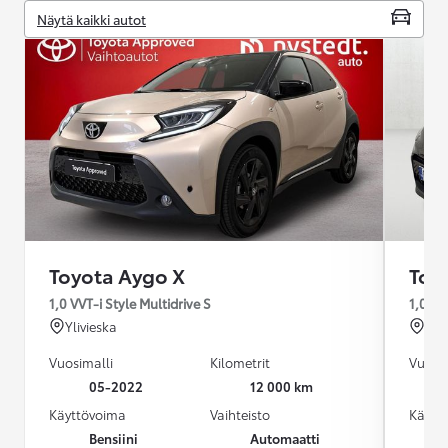
Näytä kaikki autot
Toyota Aygo X
Toy
1,0 VVT-i Style Multidrive S
1,0 VV
Ylivieska
Jär
Vuosimalli
Kilometrit
Vuosim
05-2022
12 000 km
Käyttövoima
Vaihteisto
Käytt
Bensiini
Automaatti