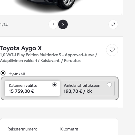
1/14
Toyota Aygo X
Tallenna auto
1,0 VVT-i Play Edition Multidrive S - Approved-turva /
Adaptiivinen vakkari / Kaistavahti / Peruutus
Hyvinkää
Vaihda rahoitukseen
Käteinen valittu
Vaihda rahoitukseen
15 759,00 €
193,70 € / kk
Rekisterinumero
Kilometrit