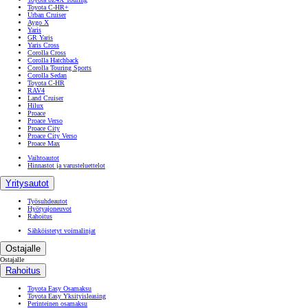
Toyota C-HR+
Urban Cruiser
Aygo X
Yaris
GR Yaris
Yaris Cross
Corolla Cross
Corolla Hatchback
Corolla Touring Sports
Corolla Sedan
Toyota C-HR
RAV4
Land Cruiser
Hilux
Proace
Proace Verso
Proace City
Proace City Verso
Proace Max
Vaihtoautot
Hinnastot ja varusteluettelot
Yritysautot
Työsuhdeautot
Hyötyajoneuvot
Rahoitus
Sähköistetyt voimalinjat
Ostajalle
Ostajalle
Rahoitus
Toyota Easy Osamaksu
Toyota Easy Yksityisleasing
Perinteinen osamaksu