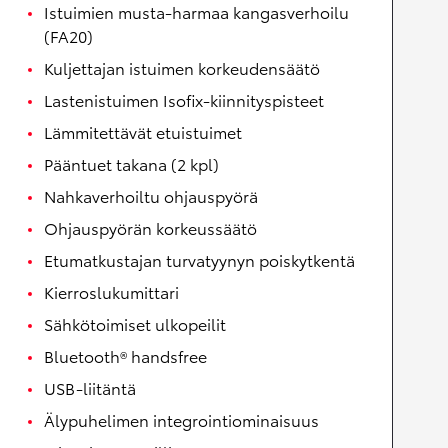
Istuimien musta-harmaa kangasverhoilu
(FA20)
Kuljettajan istuimen korkeudensäätö
Lastenistuimen Isofix-kiinnityspisteet
Lämmitettävät etuistuimet
Pääntuet takana (2 kpl)
Nahkaverhoiltu ohjauspyörä
Ohjauspyörän korkeussäätö
Etumatkustajan turvatyynyn poiskytkentä
Kierroslukumittari
Sähkötoimiset ulkopeilit
Bluetooth® handsfree
USB-liitäntä
Älypuhelimen integrointiominaisuus