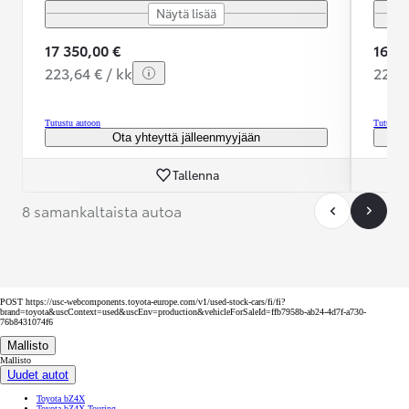
Näytä lisää
17 350,00 €
16 90
223,64 € / kk
225,3
Tutustu autoon
Tutustu 
Ota yhteyttä jälleenmyyjään
Tallenna
8 samankaltaista autoa
POST https://usc-webcomponents.toyota-europe.com/v1/used-stock-cars/fi/fi?
brand=toyota&uscContext=used&uscEnv=production&vehicleForSaleId=ffb7958b-ab24-4d7f-a730-
76b8431074f6
Mallisto
Mallisto
Uudet autot
Toyota bZ4X
Toyota bZ4X Touring