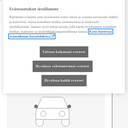
Tekniset tiedot
Evästeasetukset sivuillamme
Käytämme evästeitä, jotta sivustomme toimii oikein ja voimme personoida sisältöä
ja mainoksia, tarjota sosiaalisen median ominaisuuksia ja analysoida
Mitat ja tilavuus
tietoliikennettä. Jaamme myös tietoja tavasta, jolla käytät sivustoamme sosiaalisen
median, mainonta- ja analytiikkakumppaneidemme kanssa.
Katso lisätietoja
Ovet
4
evästeidemme käyttöehdoista
Istuimet
4
Valitsen haluamani evästeet
Hyväksyn välttämättömät evästeet
Hyväksyn kaikki evästeet