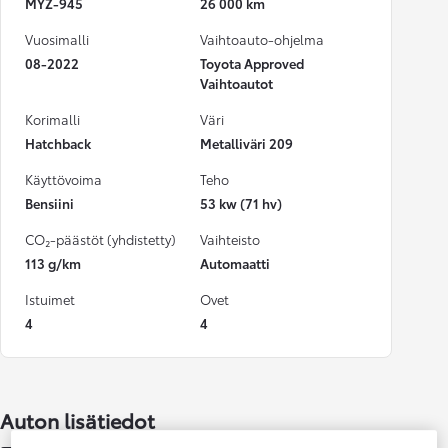
MYZ-945
26 000 km
Vuosimalli
Vaihtoauto-ohjelma
08-2022
Toyota Approved
Vaihtoautot
Korimalli
Väri
Hatchback
Metalliväri 209
Käyttövoima
Teho
Bensiini
53 kw (71 hv)
CO₂-päästöt (yhdistetty)
Vaihteisto
113 g/km
Automaatti
Istuimet
Ovet
4
4
Auton lisätiedot