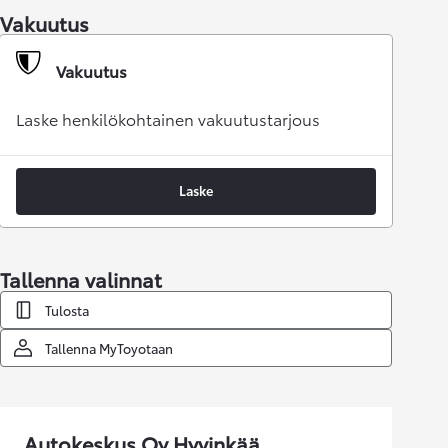
Vakuutus
Vakuutus
Laske henkilökohtainen vakuutustarjous
Laske
Tallenna valinnat
Tulosta
Tallenna MyToyotaan
Autokeskus Oy Hyvinkää