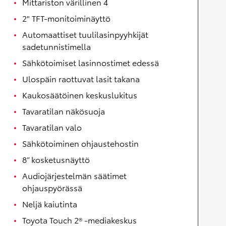
Mittariston värillinen 4
2" TFT-monitoiminäyttö
Automaattiset tuulilasinpyyhkijät
sadetunnistimella
Sähkötoimiset lasinnostimet edessä
Ulospäin raottuvat lasit takana
Kaukosäätöinen keskuslukitus
Tavaratilan näkösuoja
Tavaratilan valo
Sähkötoiminen ohjaustehostin
8” kosketusnäyttö
Audiojärjestelmän säätimet
ohjauspyörässä
Neljä kaiutinta
Toyota Touch 2® -mediakeskus