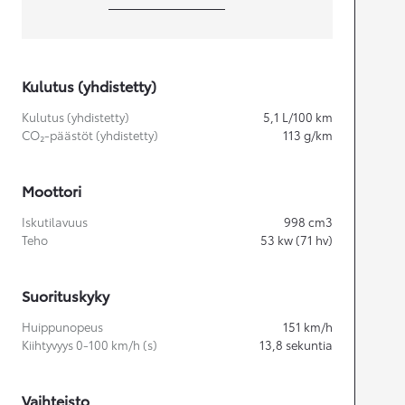
Kulutus (yhdistetty)
Kulutus (yhdistetty)
5,1
L/100 km
CO₂-päästöt (yhdistetty)
113
g/km
Moottori
Iskutilavuus
998
cm3
Teho
53
kw (71 hv)
Suorituskyky
Huippunopeus
151
km/h
Kiihtyvyys 0-100 km/h (s)
13,8
sekuntia
Vaihteisto