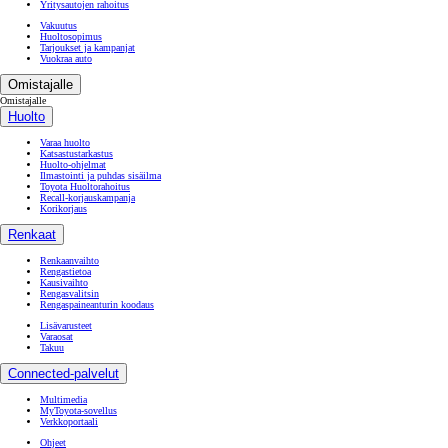
Yritysautojen rahoitus
Vakuutus
Huoltosopimus
Tarjoukset ja kampanjat
Vuokraa auto
Omistajalle
Omistajalle
Huolto
Varaa huolto
Katsastustarkastus
Huolto-ohjelmat
Ilmastointi ja puhdas sisäilma
Toyota Huoltorahoitus
Recall-korjauskampanja
Korikorjaus
Renkaat
Renkaanvaihto
Rengastietoa
Kausivaihto
Rengasvalitsin
Rengaspaineanturin koodaus
Lisävarusteet
Varaosat
Takuu
Connected-palvelut
Multimedia
MyToyota-sovellus
Verkkoportaali
Ohjeet