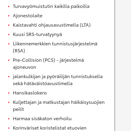
Turvavyömuistutin kaikilla paikoilla
Ajonestolaite
Kaistavahti ohjausavustimella (LTA)
Kuusi SRS-turvatyynyä
Liikennemerkkien tunnistusjärjestelmä
(RSA)
Pre-Collision (PCS) - järjestelmä
ajoneuvon
jalankulkijan ja pyöräilijän tunnistuksella
sekä hätäväistöavustimella
Hansikaslokero
Kuljettajan ja matkustajan häikäisysuojien
peilit
Harmaa sisäkaton verhoilu
Korinväriset koristelistat etuovien