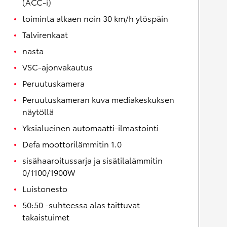
(ACC-i)
toiminta alkaen noin 30 km/h ylöspäin
Talvirenkaat
nasta
VSC-ajonvakautus
Peruutuskamera
Peruutuskameran kuva mediakeskuksen
näytöllä
Yksialueinen automaatti-ilmastointi
Defa moottorilämmitin 1.0
sisähaaroitussarja ja sisätilalämmitin
0/1100/1900W
Luistonesto
50:50 -suhteessa alas taittuvat
takaistuimet