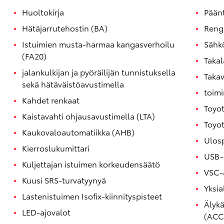
Huoltokirja
Päänt
Hätäjarrutehostin (BA)
Reng
Istuimien musta-harmaa kangasverhoilu
Sähkö
(FA20)
Takal
jalankulkijan ja pyöräilijän tunnistuksella
Takav
sekä hätäväistöavustimella
toimi
Kahdet renkaat
Toyo
Corolla Touring Sports
Kaistavahti ohjausavustimella (LTA)
HYBRIDI
Toyo
Kaukovaloautomatiikka (AHB)
Ulosp
Kierroslukumittari
USB-l
Kuljettajan istuimen korkeudensäätö
VSC-
Kuusi SRS-turvatyynyä
Yksia
Lastenistuimen Isofix-kiinnityspisteet
Älyk
LED-ajovalot
(ACC