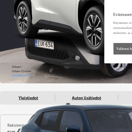
Evästeaset
Käytämme eväs
ominaisuuksia
mainonta- ja
Valitsen 
Alkaen
Urban Cruiser
SÄHKÖAUTO
Yleistiedot
Auton lisätiedot
Rekisterinumero
Kilometrit
Vuosimall