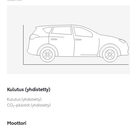
Yaris Cross
HYBRIDI
Tulossa pian
Kulutus (yhdistetty)
Kulutus (yhdistetty)
CO₂-päästöt (yhdistetty)
Moottori