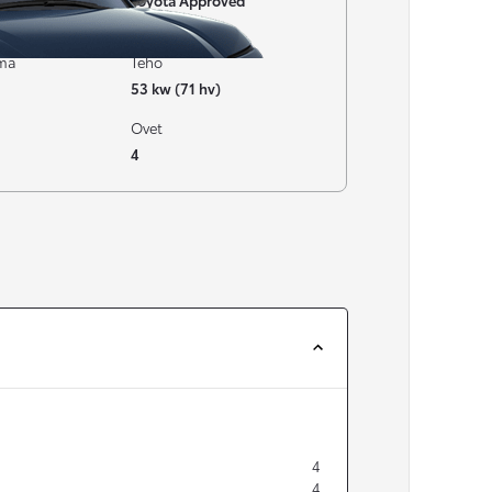
Toyota Approved
Vaihtoautot
ima
Teho
53 kw (71 hv)
Ovet
4
4
4