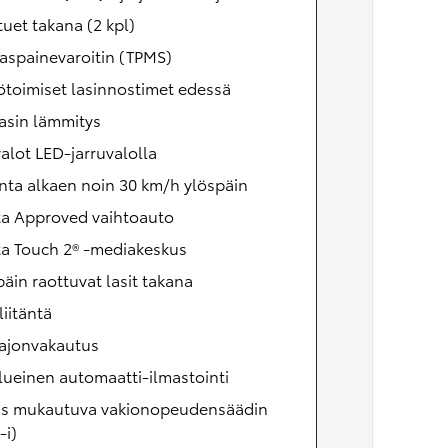
uet takana (2 kpl)
aspainevaroitin (TPMS)
toimiset lasinnostimet edessä
asin lämmitys
alot LED-jarruvalolla
nta alkaen noin 30 km/h ylöspäin
ta Approved vaihtoauto
ta Touch 2® -mediakeskus
äin raottuvat lasit takana
iitäntä
ajonvakautus
lueinen automaatti-ilmastointi
äs mukautuva vakionopeudensäädin
-i)