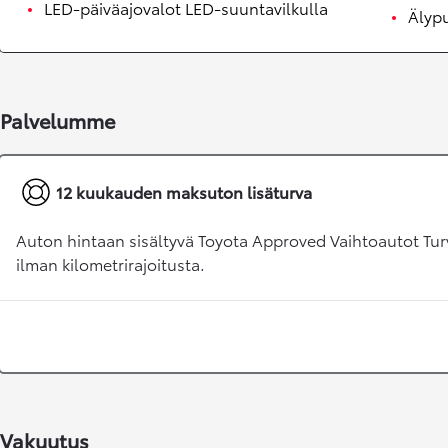
LED-päiväajovalot LED-suuntavilkulla
Älyp
Palvelumme
Alkaen
12 kuukauden maksuton lisäturva
RAV4
LADATTAVA HYBRIDI
Auton hintaan sisältyvä Toyota Approved Vaihtoautot Tur
ilman kilometrirajoitusta.
Vakuutus