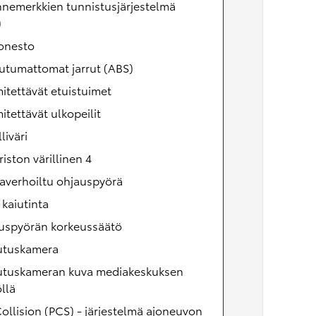
nnemerkkien tunnistusjärjestelmä
)
tonesto
utumattomat jarrut (ABS)
tettävät etuistuimet
tettävät ulkopeilit
liväri
riston värillinen 4
averhoiltu ohjauspyörä
 kaiutinta
uspyörän korkeussäätö
utuskamera
utuskameran kuva mediakeskuksen
llä
ollision (PCS) - järjestelmä ajoneuvon