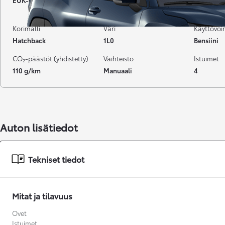
EUK-634
48 000 km
06-2022
Korimalli
Väri
Käyttövo
Hatchback
1L0
Bensiini
CO₂-päästöt (yhdistetty)
Vaihteisto
Istuimet
110 g/km
Manuaali
4
Auton lisätiedot
Tekniset tiedot
Alkaen
Mitat ja tilavuus
Ovet
Istuimet