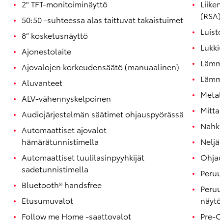
2" TFT-monitoiminäyttö
Liike
(RSA
50:50 -suhteessa alas taittuvat takaistuimet
Luis
8” kosketusnäyttö
Lukki
Ajonestolaite
Lämmi
Ajovalojen korkeudensäätö (manuaalinen)
Lämmi
Aluvanteet
Metal
ALV-vähennyskelpoinen
Mitta
Audiojärjestelmän säätimet ohjauspyörässä
Nahk
Automaattiset ajovalot
hämärätunnistimella
Neljä
Automaattiset tuulilasinpyyhkijät
Ohja
sadetunnistimella
Peru
Bluetooth® handsfree
Peru
Etusumuvalot
näytö
Follow me Home -saattovalot
Pre-C