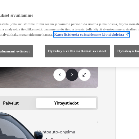
KUL
ukset sivuillamme
Toimi
teitä, jotta sivustomme toimii oikein ja voimme personoida sisältöä ja mainoksia, tarjota sosiaa
 ja analysoida tietoliikennettä. Jaamme myös tietoja tavasta, jolla käytät sivustoamme sosiaalisen
 analytiikkakumppaneidemme kanssa.
Katso lisätietoja evästeidemme käyttöehdoista
KOKO
Kätei
haluamani evästeet
Hyväksyn välttämättömät evästeet
Hyväksyn kai
Palvelut
Yhteystiedot
i
Vaihtoauto-ohjelma