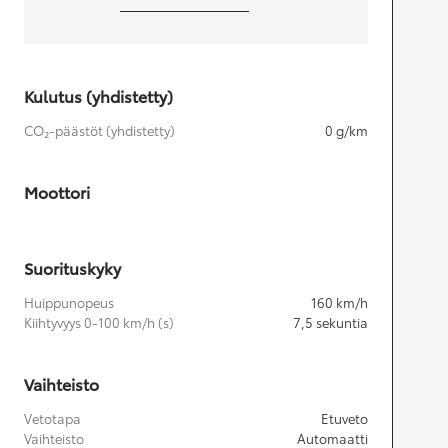
Kulutus (yhdistetty)
CO₂-päästöt (yhdistetty)
0
g/km
Moottori
Suorituskyky
Huippunopeus
160
km/h
Kiihtyvyys 0-100 km/h (s)
7,5
sekuntia
Vaihteisto
Vetotapa
Etuveto
Vaihteisto
Automaatti