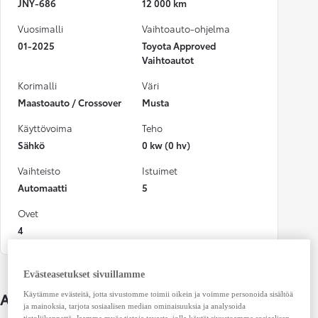
JNY-686
12 000 km
Vuosimalli
Vaihtoauto-ohjelma
01-2025
Toyota Approved
Vaihtoautot
Korimalli
Väri
Maastoauto / Crossover
Musta
Käyttövoima
Teho
Sähkö
0 kw (0 hv)
Vaihteisto
Istuimet
Automaatti
5
Ovet
4
Evästeasetukset sivuillamme
Auton lisätiedot
Käytämme evästeitä, jotta sivustomme toimii oikein ja voimme personoida sisältöä
ja mainoksia, tarjota sosiaalisen median ominaisuuksia ja analysoida
tietoliikennettä. Jaamme myös tietoja tavasta, jolla käytät sivustoamme sosiaalisen