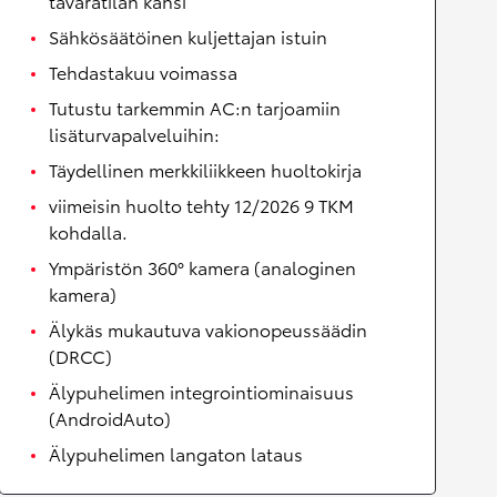
tavaratilan kansi
Sähkösäätöinen kuljettajan istuin
Tehdastakuu voimassa
Tutustu tarkemmin AC:n tarjoamiin
lisäturvapalveluihin:
Täydellinen merkkiliikkeen huoltokirja
viimeisin huolto tehty 12/2026 9 TKM
kohdalla.
Ympäristön 360° kamera (analoginen
kamera)
Älykäs mukautuva vakionopeussäädin
(DRCC)
Älypuhelimen integrointiominaisuus
(AndroidAuto)
Älypuhelimen langaton lataus