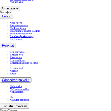
Vuokraa auto
Omistajalle
Omistajalle
Huolto
Varaa huolto
Katsastustarkastus
Huolto-ohjelmat
Ilmastointi ja puhdas sisäilma
Toyota Huoltorahoitus
Recall-korjauskampanja
Korikorjaus
Renkaat
Renkaanvaihto
Rengastietoa
Kausivaihto
Rengasvalitsin
Rengaspaineanturin koodaus
Lisävarusteet
Varaosat
Takuu
Connected-palvelut
Multimedia
MyToyota-sovellus
Verkkoportaali
Ohjeet
Vahingon sattuessa
Tutustu Toyotaan
Tutustu Toyotaan