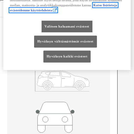
median, mainonta- ja analytiikkakumppaneidemme kanssa.
Katso lisätietoja
Tekniset tiedot
evästeidemme käyttöehdoista
Valitsen haluamani evästeet
Mitat ja tilavuus
Ovet
4
Hyväksyn välttämättömät evästeet
Istuimet
5
Hyväksyn kaikki evästeet