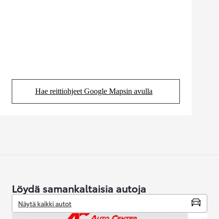
Hae reittiohjeet Google Mapsin avulla
(Aukeaa uudessa välilehdessä)
Löydä samankaltaisia autoja
Näytä kaikki autot