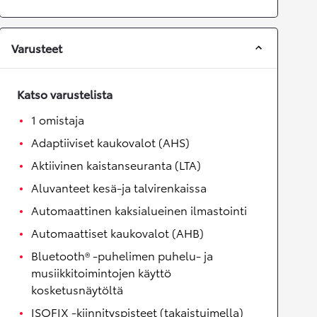
Varusteet
Katso varustelista
1 omistaja
Adaptiiviset kaukovalot (AHS)
Aktiivinen kaistanseuranta (LTA)
Aluvanteet kesä-ja talvirenkaissa
Automaattinen kaksialueinen ilmastointi
Automaattiset kaukovalot (AHB)
Bluetooth® -puhelimen puhelu- ja
musiikkitoimintojen käyttö
kosketusnäytöltä
ISOFIX -kiinnityspisteet (takaistuimella)