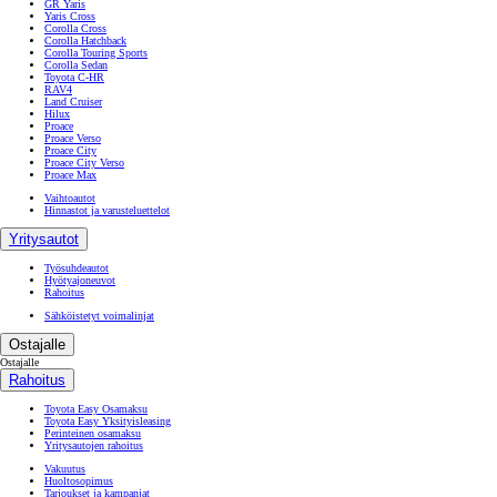
GR Yaris
Yaris Cross
Corolla Cross
Corolla Hatchback
Corolla Touring Sports
Corolla Sedan
Toyota C-HR
RAV4
Land Cruiser
Hilux
Proace
Proace Verso
Proace City
Proace City Verso
Proace Max
Vaihtoautot
Hinnastot ja varusteluettelot
Yritysautot
Työsuhdeautot
Hyötyajoneuvot
Rahoitus
Sähköistetyt voimalinjat
Ostajalle
Ostajalle
Rahoitus
Toyota Easy Osamaksu
Toyota Easy Yksityisleasing
Perinteinen osamaksu
Yritysautojen rahoitus
Vakuutus
Huoltosopimus
Tarjoukset ja kampanjat