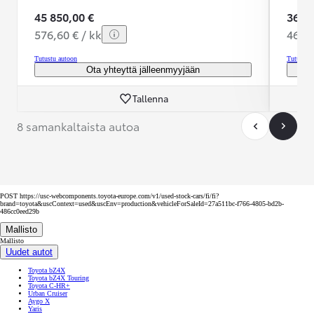
45 850,00 €
36 99
576,60 € / kk
469,1
Tutustu autoon
Tutustu 
Ota yhteyttä jälleenmyyjään
Tallenna
8 samankaltaista autoa
POST https://usc-webcomponents.toyota-europe.com/v1/used-stock-cars/fi/fi?
brand=toyota&uscContext=used&uscEnv=production&vehicleForSaleId=27a511bc-f766-4805-bd2b-
486cc0eed29b
Mallisto
Mallisto
Uudet autot
Toyota bZ4X
Toyota bZ4X Touring
Toyota C-HR+
Urban Cruiser
Aygo X
Yaris