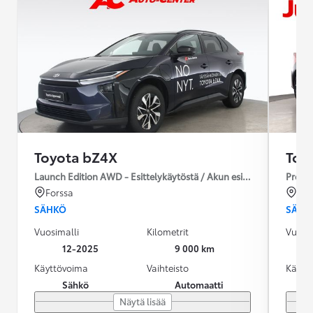
Toyota bZ4X
Toy
Launch Edition AWD - Esittelykäytöstä / Akun esilämmitys / Ilm
Premiu
Forssa
Ou
SÄHKÖ
SÄHK
Vuosimalli
Kilometrit
Vuosim
12-2025
9 000 km
Käyttövoima
Vaihteisto
Käytt
Sähkö
Automaatti
Näytä lisää