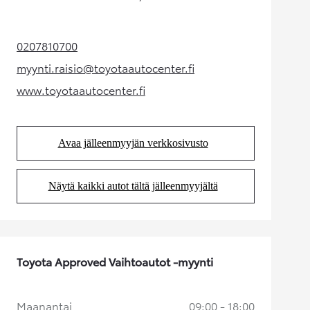
0207810700
(Aukeaa uudessa välilehdessä)
myynti.raisio@toyotaautocenter.fi
(Aukeaa uudessa välilehdessä)
www.toyotaautocenter.fi
(Aukeaa uudessa välilehdessä)
Avaa jälleenmyyjän verkkosivusto
(Aukeaa uudessa välilehdessä)
Näytä kaikki autot tältä jälleenmyyjältä
(Aukeaa uudessa välilehdessä)
Toyota Approved Vaihtoautot -myynti
Maanantai
09:00 - 18:00