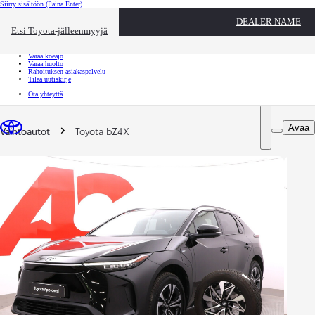
Siirry sisältöön
(Paina Enter)
Ota yhteyttä
DEALER NAME
Sulje
Etsi Toyota-jälleenmyyjä
Toyota palvelee
Etsi jälleenmyyjä
Varaa koeajo
Varaa huolto
Rahoituksen asiakaspalvelu
Tilaa uutiskirje
Ota yhteyttä
Olet täällä
:
Avaa
Vaihtoautot
Toyota bZ4X