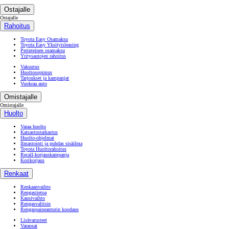
Ostajalle
Ostajalle
Rahoitus
Toyota Easy Osamaksu
Toyota Easy Yksityisleasing
Perinteinen osamaksu
Yritysautojen rahoitus
Vakuutus
Huoltosopimus
Tarjoukset ja kampanjat
Vuokraa auto
Omistajalle
Omistajalle
Huolto
Varaa huolto
Katsastustarkastus
Huolto-ohjelmat
Ilmastointi ja puhdas sisäilma
Toyota Huoltorahoitus
Recall-korjauskampanja
Korikorjaus
Renkaat
Renkaanvaihto
Rengastietoa
Kausivaihto
Rengasvalitsin
Rengaspaineanturin koodaus
Lisävarusteet
Varaosat