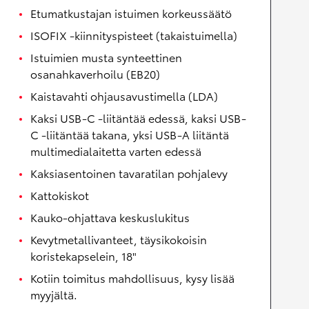
Etumatkustajan istuimen korkeussäätö
ISOFIX -kiinnityspisteet (takaistuimella)
Istuimien musta synteettinen
osanahkaverhoilu (EB20)
Kaistavahti ohjausavustimella (LDA)
Kaksi USB-C -liitäntää edessä, kaksi USB-
C -liitäntää takana, yksi USB-A liitäntä
multimedialaitetta varten edessä
Kaksiasentoinen tavaratilan pohjalevy
Kattokiskot
Kauko-ohjattava keskuslukitus
Kevytmetallivanteet, täysikokoisin
koristekapselein, 18"
Kotiin toimitus mahdollisuus, kysy lisää
myyjältä.