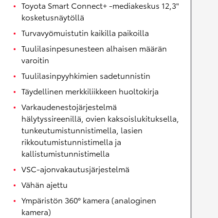
Toyota Smart Connect+ -mediakeskus 12,3"
kosketusnäytöllä
Turvavyömuistutin kaikilla paikoilla
Tuulilasinpesunesteen alhaisen määrän
varoitin
Tuulilasinpyyhkimien sadetunnistin
Täydellinen merkkiliikkeen huoltokirja
Varkaudenestojärjestelmä
hälytyssireenillä, ovien kaksoislukituksella,
tunkeutumistunnistimella, lasien
rikkoutumistunnistimella ja
kallistumistunnistimella
VSC-ajonvakautusjärjestelmä
Vähän ajettu
Ympäristön 360° kamera (analoginen
kamera)