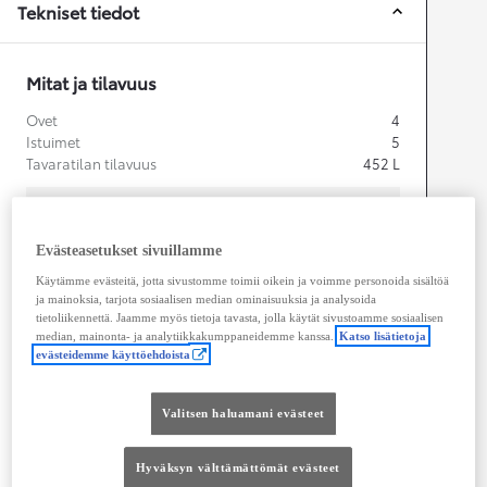
Tekniset tiedot
Mitat ja tilavuus
Ovet
4
Istuimet
5
Tavaratilan tilavuus
452
L
Evästeasetukset sivuillamme
mm
Käytämme evästeitä, jotta sivustomme toimii oikein ja voimme personoida sisältöä
ja mainoksia, tarjota sosiaalisen median ominaisuuksia ja analysoida
1 650
tietoliikennettä. Jaamme myös tietoja tavasta, jolla käytät sivustoamme sosiaalisen
Korkeus
median, mainonta- ja analytiikkakumppaneidemme kanssa.
Katso lisätietoja
evästeidemme käyttöehdoista
Pituus
4 690
mm
Valitsen haluamani evästeet
Hyväksyn välttämättömät evästeet