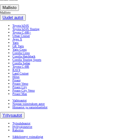
Mallisto
Mallisto
Uudet autot
Toyota bZ4X
Toyota bZ4X Touring
Toyota C-HR+
Urban Cruiser
Aygo X
Yaris
GR Yaris
Yaris Cross
Corolla Cross
Corolla Hatchback
Corolla Touring Sports
Corolla Sedan
Toyota C-HR
RAV4
Land Cruiser
Hilux
Proace
Proace Verso
Proace City
Proace City Verso
Proace Max
Vaihtoautot
Nopean toimituksen autot
Hinnastot ja varusteluettelot
Yritysautot
Työsuhdeautot
Hyötyajoneuvot
Rahoitus
Sähköistetyt voimalinjat