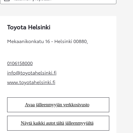
Toyota Helsinki
Mekaanikonkatu 16 - Helsinki 00880,
0106158000
(Aukeaa uudessa välilehdessä)
info@toyotahelsinki.fi
(Aukeaa uudessa välilehdessä)
www.toyotahelsinki.fi
(Aukeaa uudessa välilehdessä)
Avaa jälleenmyyjän verkkosivusto
(Aukeaa uudessa välilehdessä)
Näytä kaikki autot tältä jälleenmyyjältä
(Aukeaa uudessa välilehdessä)