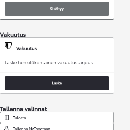
Sisältyy
Vakuutus
Vakuutus
Laske henkilökohtainen vakuutustarjous
Laske
Tallenna valinnat
Tulosta
Tallenna MyToyotaan