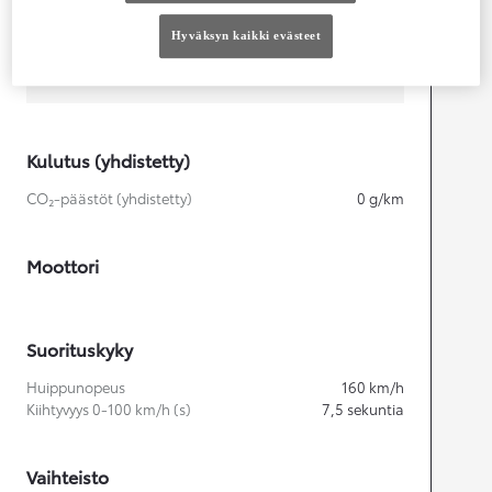
Hyväksyn kaikki evästeet
Leveys
1 860
mm
Kulutus (yhdistetty)
CO₂-päästöt (yhdistetty)
0
g/km
Moottori
Suorituskyky
Huippunopeus
160
km/h
Kiihtyvyys 0-100 km/h (s)
7,5
sekuntia
Vaihteisto