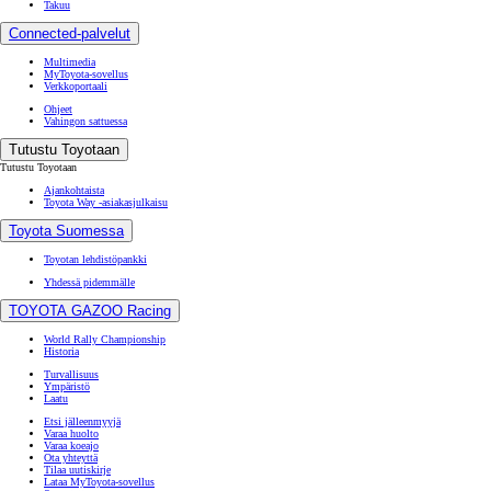
Takuu
Connected-palvelut
Multimedia
MyToyota-sovellus
Verkkoportaali
Ohjeet
Vahingon sattuessa
Tutustu Toyotaan
Tutustu Toyotaan
Ajankohtaista
Toyota Way -asiakasjulkaisu
Toyota Suomessa
Toyotan lehdistöpankki
Yhdessä pidemmälle
TOYOTA GAZOO Racing
World Rally Championship
Historia
Turvallisuus
Ympäristö
Laatu
Etsi jälleenmyyjä
Varaa huolto
Varaa koeajo
Ota yhteyttä
Tilaa uutiskirje
Lataa MyToyota-sovellus