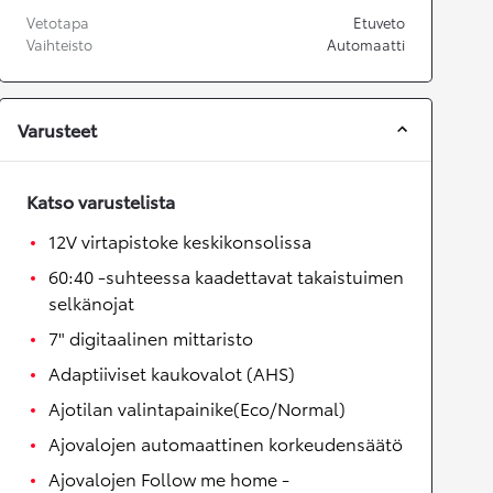
Vetotapa
Etuveto
Vaihteisto
Automaatti
Varusteet
Katso varustelista
12V virtapistoke keskikonsolissa
60:40 -suhteessa kaadettavat takaistuimen
selkänojat
7" digitaalinen mittaristo
Adaptiiviset kaukovalot (AHS)
Ajotilan valintapainike(Eco/Normal)
Ajovalojen automaattinen korkeudensäätö
Ajovalojen Follow me home -