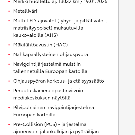
Merkki huollettu aj. 13032 km / 19.01.2026
Metalliväri
Multi-LED-ajovalot (lyhyet ja pitkät valot,
matriisityyppiset) mukautuvilla
kaukovaloilla (AHS)
Mäkilähtöavustin (HAC)
Nahkapäällysteinen ohjauspyörä
Navigointijärjestelmä muistiin
tallennetuilla Euroopan kartoilla
Ohjauspyörän korkeus- ja etäisyyssäätö
Peruutuskamera opastinviivoin
mediakeskuksen näytöllä
Pilvipohjainen navigointijärjestelmä
Euroopan kartoilla
Pre-Collision (PCS) - järjestelmä
ajoneuvon, jalankulkijan ja pyöräilijän