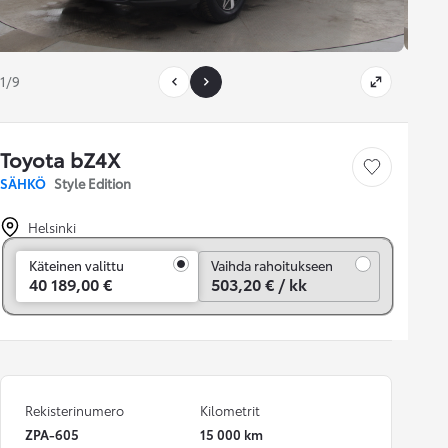
1/9
Toyota bZ4X
Tallenna auto
SÄHKÖ
Style Edition
Helsinki
Vaihda rahoitukseen
Käteinen valittu
Vaihda rahoitukseen
40 189,00 €
503,20 € / kk
Rekisterinumero
Kilometrit
ZPA-605
15 000 km