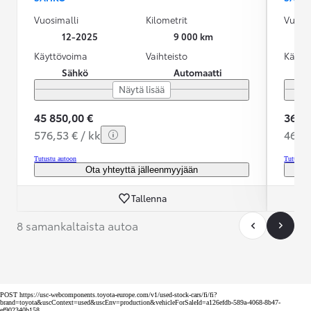
Vuosimalli
Kilometrit
Vuosim
12-2025
9 000 km
Käyttövoima
Vaihteisto
Käytt
Sähkö
Automaatti
Näytä lisää
45 850,00 €
36 99
576,53 € / kk
469,0
Tutustu autoon
Tutustu 
Ota yhteyttä jälleenmyyjään
Tallenna
8 samankaltaista autoa
POST https://usc-webcomponents.toyota-europe.com/v1/used-stock-cars/fi/fi?
brand=toyota&uscContext=used&uscEnv=production&vehicleForSaleId=a126efdb-589a-4068-8b47-
ef902340b158