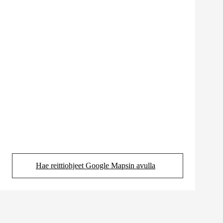
Hae reittiohjeet Google Mapsin avulla
(Aukeaa uudessa välilehdessä)