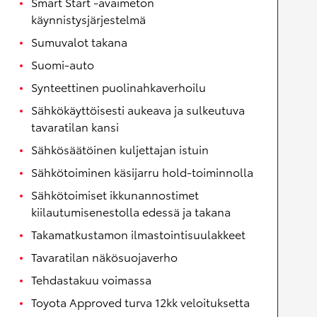
Smart Start -avaimeton
käynnistysjärjestelmä
Sumuvalot takana
Suomi-auto
Synteettinen puolinahkaverhoilu
Sähkökäyttöisesti aukeava ja sulkeutuva
tavaratilan kansi
Sähkösäätöinen kuljettajan istuin
Sähkötoiminen käsijarru hold-toiminnolla
Sähkötoimiset ikkunannostimet
kiilautumisenestolla edessä ja takana
Takamatkustamon ilmastointisuulakkeet
Tavaratilan näkösuojaverho
Tehdastakuu voimassa
Toyota Approved turva 12kk veloituksetta