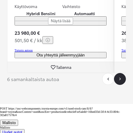
Käyttövoima
Vaihteisto
Käytt
Hybridi Bensiini
Automaatti
Näytä lisää
23 980,00 €
26 99
501,50 € / kk
388,3
Tutustu autoon
Tutustu 
Ota yhteyttä jälleenmyyjään
Tallenna
6 samankaltaista autoa
POST https://usc-webcomponents.toyota-europe.com/v1/used-stock-cars/fi/fi?
brand=toyota&uscContext=used&uscEnv=production&vehicleForSaleId=16bed33d-5f14-4c33-804c-
3f2a817578c4
Mallisto
Mallisto
Uudet autot