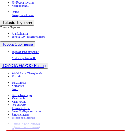
MyToyota-sovellus
Verkkoportaali
Ohjeet
Vahingon sattuessa
Tutustu Toyotaan
Tutustu Toyotaan
Ajankohtaista
Toyota Way -asiakasjulkaisu
Toyota Suomessa
Toyotan lehdistöpankki
Yhdessä pidemmälle
TOYOTA GAZOO Racing
World Rally Championship
Historia
Turvallisuus
Ympäristö
Laatu
Etsi jälleenmyyjä
Varaa huolto
Varaa koeajo
Ota yhteyttä
Tilaa uutiskirje
Lataa MyToyota-sovellus
Saavutettavuus
Tiedonjakoilmoitus
(Opens in new window)
(Opens in new window)
(Opens in new window)