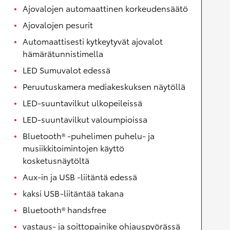
Ajovalojen automaattinen korkeudensäätö
Ajovalojen pesurit
Automaattisesti kytkeytyvät ajovalot
hämärätunnistimella
LED Sumuvalot edessä
Peruutuskamera mediakeskuksen näytöllä
LED-suuntavilkut ulkopeileissä
LED-suuntavilkut valoumpioissa
Bluetooth® -puhelimen puhelu- ja
musiikkitoimintojen käyttö
kosketusnäytöltä
Aux-in ja USB -liitäntä edessä
kaksi USB-liitäntää takana
Bluetooth® handsfree
vastaus- ja soittopainike ohjauspyörässä