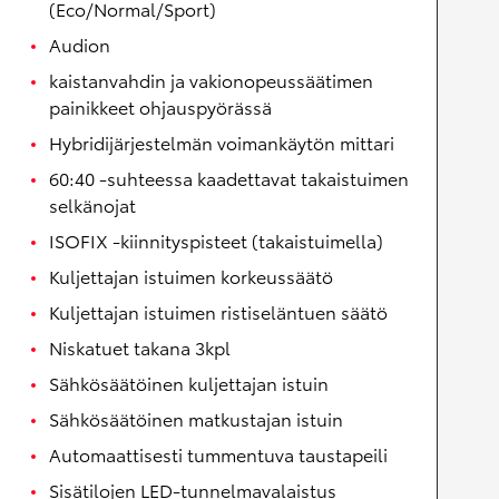
(Eco/Normal/Sport)
Audion
kaistanvahdin ja vakionopeussäätimen
painikkeet ohjauspyörässä
Hybridijärjestelmän voimankäytön mittari
60:40 -suhteessa kaadettavat takaistuimen
selkänojat
ISOFIX -kiinnityspisteet (takaistuimella)
Kuljettajan istuimen korkeussäätö
Kuljettajan istuimen ristiseläntuen säätö
Niskatuet takana 3kpl
Sähkösäätöinen kuljettajan istuin
Sähkösäätöinen matkustajan istuin
Automaattisesti tummentuva taustapeili
Sisätilojen LED-tunnelmavalaistus