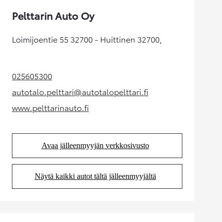
Pelttarin Auto Oy
Loimijoentie 55 32700 - Huittinen 32700,
025605300
(Aukeaa uudessa välilehdessä)
autotalo.pelttari@autotalopelttari.fi
(Aukeaa uudessa välilehdessä)
www.pelttarinauto.fi
(Aukeaa uudessa välilehdessä)
Avaa jälleenmyyjän verkkosivusto
(Aukeaa uudessa välilehdessä)
Näytä kaikki autot tältä jälleenmyyjältä
(Aukeaa uudessa välilehdessä)