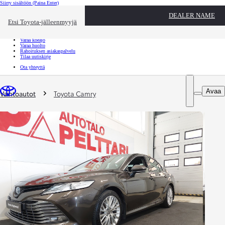
Siirry sisältöön
(Paina Enter)
Ota yhteyttä
DEALER NAME
Sulje
Etsi Toyota-jälleenmyyjä
Toyota palvelee
Etsi jälleenmyyjä
Varaa koeajo
Varaa huolto
Rahoituksen asiakaspalvelu
Tilaa uutiskirje
Ota yhteyttä
Olet täällä
:
Avaa
Vaihtoautot
Toyota Camry