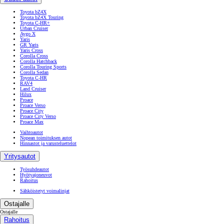
Toyota bZ4X
Toyota bZ4X Touring
Toyota C-HR+
Urban Cruiser
Aygo X
Yaris
GR Yaris
Yaris Cross
Corolla Cross
Corolla Hatchback
Corolla Touring Sports
Corolla Sedan
Toyota C-HR
RAV4
Land Cruiser
Hilux
Proace
Proace Verso
Proace City
Proace City Verso
Proace Max
Vaihtoautot
Nopean toimituksen autot
Hinnastot ja varusteluettelot
Yritysautot
Työsuhdeautot
Hyötyajoneuvot
Rahoitus
Sähköistetyt voimalinjat
Ostajalle
Ostajalle
Rahoitus