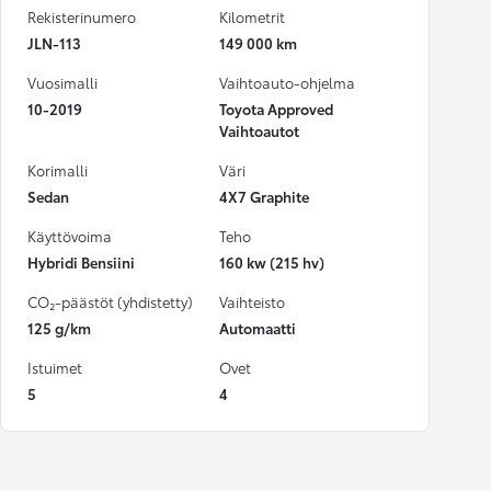
Rekisterinumero
Kilometrit
JLN-113
149 000 km
Vuosimalli
Vaihtoauto-ohjelma
10-2019
Toyota Approved
Vaihtoautot
Korimalli
Väri
Sedan
4X7 Graphite
Käyttövoima
Teho
Hybridi Bensiini
160 kw (215 hv)
CO₂-päästöt (yhdistetty)
Vaihteisto
125 g/km
Automaatti
Istuimet
Ovet
5
4