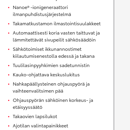
Nanoe® -ionigeneraattori
ilmanpuhdistusjärjestelmä
Takamatkustamon ilmastointisuulakkeet
Automaattisesti koria vasten taittuvat ja
lämmitettävät sivupeilit sähkösäädöin
Sähkötoimiset ikkunannostimet
kiilautumisenestolla edessä ja takana
Tuulilasinpyyhkimien sadetunnistin
Kauko-ohjattava keskuslukitus
Nahkapäällysteinen ohjauspyörä ja
vaihteenvalitsimen pää
Ohjauspyörän sähköinen korkeus- ja
etäisyyssäätö
Takaovien lapsilukot
Ajotilan valintapainikkeet