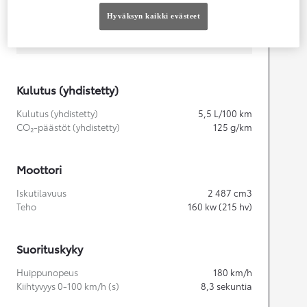
Hyväksyn kaikki evästeet
Kulutus (yhdistetty)
Kulutus (yhdistetty)
5,5
L/100 km
CO₂-päästöt (yhdistetty)
125
g/km
Moottori
Iskutilavuus
2 487
cm3
Teho
160
kw (215 hv)
Suorituskyky
Huippunopeus
180
km/h
Kiihtyvyys 0-100 km/h (s)
8,3
sekuntia