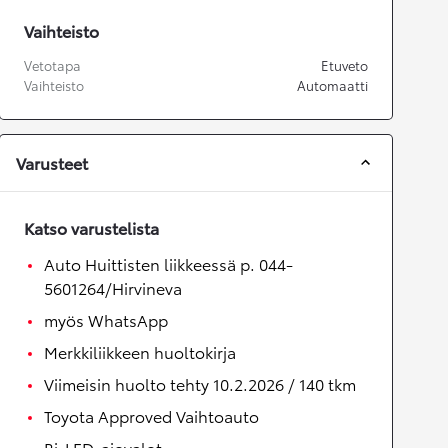
Vaihteisto
Vetotapa
Etuveto
Vaihteisto
Automaatti
Varusteet
Katso varustelista
Auto Huittisten liikkeessä p. 044-
5601264/Hirvineva
myös WhatsApp
Merkkiliikkeen huoltokirja
Viimeisin huolto tehty 10.2.2026 / 140 tkm
Toyota Approved Vaihtoauto
Bi-LED-ajovalot