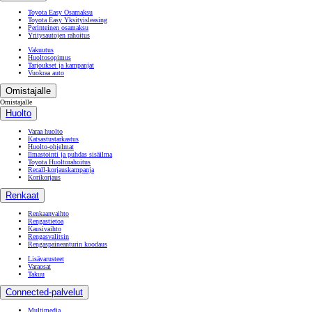
Toyota Easy Osamaksu
Toyota Easy Yksityisleasing
Perinteinen osamaksu
Yritysautojen rahoitus
Vakuutus
Huoltosopimus
Tarjoukset ja kampanjat
Vuokraa auto
Omistajalle
Omistajalle
Huolto
Varaa huolto
Katsastustarkastus
Huolto-ohjelmat
Ilmastointi ja puhdas sisäilma
Toyota Huoltorahoitus
Recall-korjauskampanja
Korikorjaus
Renkaat
Renkaanvaihto
Rengastietoa
Kausivaihto
Rengasvalitsin
Rengaspaineanturin koodaus
Lisävarusteet
Varaosat
Takuu
Connected-palvelut
Multimedia