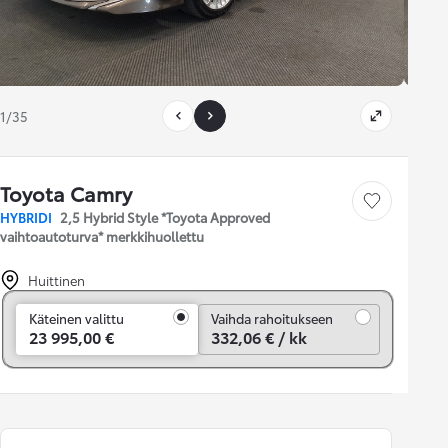
1/35
Toyota Camry
Tallenna auto
HYBRIDI
2,5 Hybrid Style *Toyota Approved
vaihtoautoturva* merkkihuollettu
Huittinen
Vaihda rahoitukseen
Käteinen valittu
Vaihda rahoitukseen
23 995,00 €
332,06 € / kk