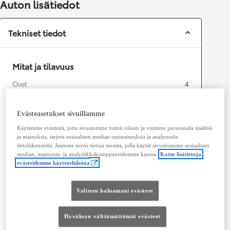
Auton lisätiedot
Tekniset tiedot
Mitat ja tilavuus
Ovet
4
Istuimet
5
Evästeasetukset sivuillamme
Käytämme evästeitä, jotta sivustomme toimii oikein ja voimme personoida sisältöä
ja mainoksia, tarjota sosiaalisen median ominaisuuksia ja analysoida
tietoliikennettä. Jaamme myös tietoja tavasta, jolla käytät sivustoamme sosiaalisen
median, mainonta- ja analytiikkakumppaneidemme kanssa.
Katso lisätietoja
evästeidemme käyttöehdoista
Valitsen haluamani evästeet
Hyväksyn välttämättömät evästeet