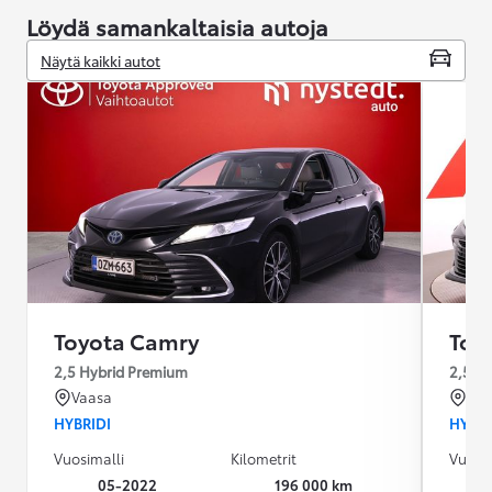
Löydä samankaltaisia autoja
Näytä kaikki autot
Toyota Camry
Toy
2,5 Hybrid Premium
2,5 Hy
Vaasa
Rai
HYBRIDI
HYBRI
Vuosimalli
Kilometrit
Vuosim
05-2022
196 000 km