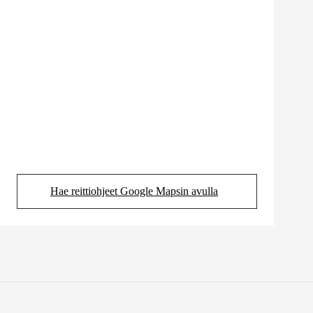
Hae reittiohjeet Google Mapsin avulla
(Aukeaa uudessa välilehdessä)