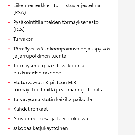
Liikennemerkkien tunnistusjärjestelmä
(RSA)
Pysäköintitilanteiden törmäyksenesto
(ICS)
Turvakori
Törmäyksissä kokoonpainuva ohjauspylväs
ja jarrupolkimen tuenta
Törmäysenergiaa sitova korin ja
puskureiden rakenne
Etuturvavyöt: 3-pisteen ELR
törmäyskiristimillä ja voimanrajoittimilla
Turvavyömuistutin kaikilla paikoilla
Kahdet renkaat
Aluvanteet kesä-ja talvirenkaissa
Jakopää ketjukäyttöinen