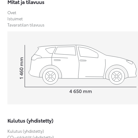
Mitat ja tilavuus
Ovet
Istuimet
Tavaratilan tilavuus
Yaris Cross
HYBRIDI
Tulossa pian
mm
1 460
Korkeus
Pituus
4 650
mm
Kulutus (yhdistetty)
Kulutus (yhdistetty)
CO₂-päästöt (yhdistetty)