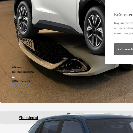
Evästeaset
Käytämme eväs
ominaisuuksia
mainonta- ja
Valitsen 
Alkaen
tai kuukausierä
Urban Cruiser
SÄHKÖAUTO
Yleistiedot
Auton lisätiedot