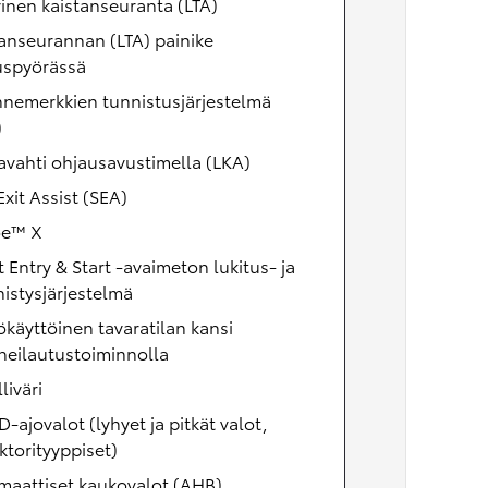
vinen kaistanseuranta (LTA)
anseurannan (LTA) painike
uspyörässä
nnemerkkien tunnistusjärjestelmä
)
avahti ohjausavustimella (LKA)
Exit Assist (SEA)
e™ X
 Entry & Start -avaimeton lukitus- ja
istysjärjestelmä
käyttöinen tavaratilan kansi
heilautustoiminnolla
liväri
D-ajovalot (lyhyet ja pitkät valot,
ktorityyppiset)
maattiset kaukovalot (AHB)