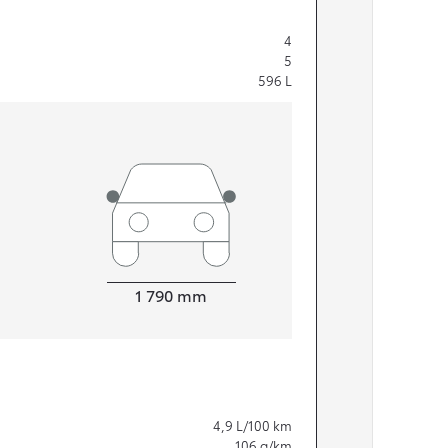
4
5
596
L
Leveys
1 790
mm
4,9
L/100 km
106
g/km