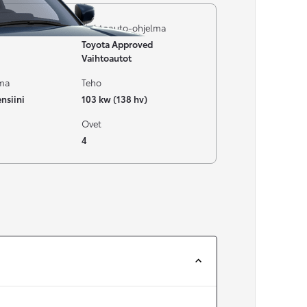
i
Vaihtoauto-ohjelma
Toyota Approved
Vaihtoautot
ima
Teho
nsiini
103 kw (138 hv)
Ovet
4