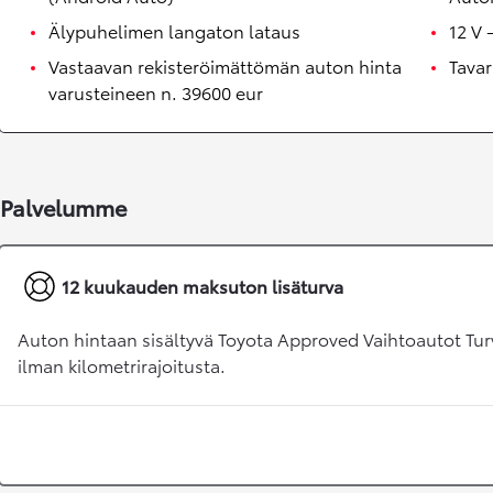
Älypuhelimen langaton lataus
12 V 
Vastaavan rekisteröimättömän auton hinta
Tavar
varusteineen n. 39600 eur
Palvelumme
Alkaen
12 kuukauden maksuton lisäturva
tai kuukausierä
RAV4
LADATTAVA HYBRIDI
Auton hintaan sisältyvä Toyota Approved Vaihtoautot Tur
ilman kilometrirajoitusta.