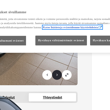
Maksu
ukset sivuillamme
KUL
teitä, jotta sivustomme toimii oikein ja voimme personoida sisältöä ja mainoksia, tarjota sosiaa
Toimi
 ja analysoida tietoliikennettä. Jaamme myös tietoja tavasta, jolla käytät sivustoamme sosiaalisen
 analytiikkakumppaneidemme kanssa.
Katso lisätietoja evästeidemme käyttöehdoista
KOKO
haluamani evästeet
Hyväksyn välttämättömät evästeet
Hyväksyn kai
Kätei
Palvelut
Yhteystiedot