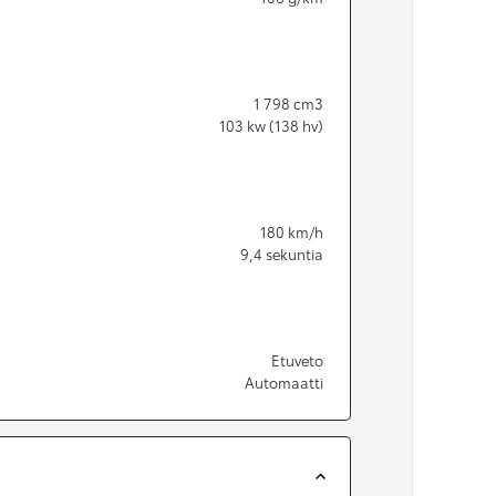
1 798
cm3
103
kw (138 hv)
180
km/h
9,4
sekuntia
Etuveto
Automaatti