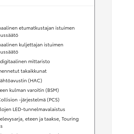
aalinen etumatkustajan istuimen
eussäätö
alinen kuljettajan istuimen
eussäätö
 digitaalinen mittaristo
ennetut takaikkunat
lähtöavustin (HAC)
een kulman varoitin (BSM)
ollision -järjestelmä (PCS)
ilojen LED-tunnelmavalaistus
elevysarja, eteen ja taakse, Touring
ts