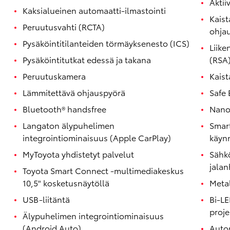
Aktii
Kaksialueinen automaatti-ilmastointi
Kaist
Peruutusvahti (RCTA)
ohja
Pysäköintitilanteiden törmäyksenesto (ICS)
Liike
Pysäköintitutkat edessä ja takana
(RSA
Peruutuskamera
Kaist
Lämmitettävä ohjauspyörä
Safe 
Bluetooth® handsfree
Nano
Langaton älypuhelimen
Smart
integrointiominaisuus (Apple CarPlay)
käynn
Corolla Touring Sports
HYBRIDI
MyToyota yhdistetyt palvelut
Sähkö
jalan
Toyota Smart Connect -multimediakeskus
10,5" kosketusnäytöllä
Metal
USB-liitäntä
Bi-LE
proje
Älypuhelimen integrointiominaisuus
(Android Auto)
Auto