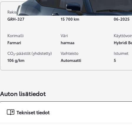
Rekisterinumero
Kilometrit
Vuosimall
GRH-327
15 700 km
06-2025
Korimalli
Väri
Käyttövo
Farmari
harmaa
Hybridi Be
CO₂-päästöt (yhdistetty)
Vaihteisto
Istuimet
106 g/km
Automaatti
5
Auton lisätiedot
Tekniset tiedot
Alkaen
tai kuukausierä