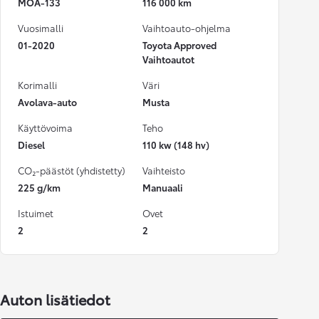
MOA-133
116 000 km
Vuosimalli
Vaihtoauto-ohjelma
01-2020
Toyota Approved
Vaihtoautot
Korimalli
Väri
Avolava-auto
Musta
Käyttövoima
Teho
Diesel
110 kw (148 hv)
CO₂-päästöt (yhdistetty)
Vaihteisto
225 g/km
Manuaali
Istuimet
Ovet
2
2
Auton lisätiedot