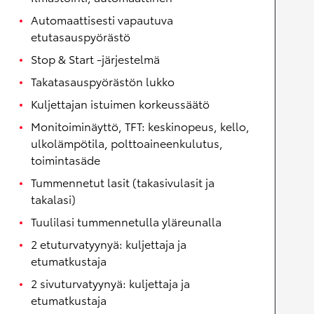
Automaattisesti vapautuva
etutasauspyörästö
Stop & Start -järjestelmä
Takatasauspyörästön lukko
Kuljettajan istuimen korkeussäätö
Monitoiminäyttö, TFT: keskinopeus, kello,
ulkolämpötila, polttoaineenkulutus,
toimintasäde
Tummennetut lasit (takasivulasit ja
takalasi)
Tuulilasi tummennetulla yläreunalla
2 etuturvatyynyä: kuljettaja ja
etumatkustaja
2 sivuturvatyynyä: kuljettaja ja
etumatkustaja