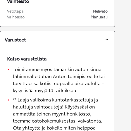
Vaihteisto
Vetotapa
Neliveto
Vaihteisto
Manuaali
Varusteet
Katso varustelista
Toimitamme myös tämänkin auton sinua
lähimmälle Juhan Auton toimipisteelle tai
tarvittaessa kotiisi nopealla aikataululla -
kysy lisää myyjältä tai klikkaa
** Laaja valikoima kuntotarkastettuja ja
haluttuja vaihtoautoja! Käytössäsi on
ammattitaitoinen myyntihenkilöstö,
teemme ostokokemuksestasi vaivatonta.
Ota yhteyttä ja kokeile miten helppoa