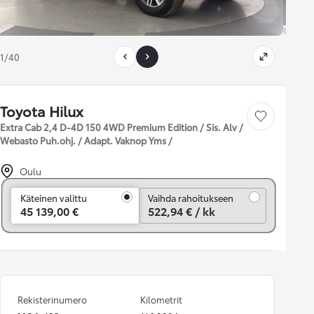
1/40
Toyota Hilux
Tallenna auto
Extra Cab 2,4 D-4D 150 4WD Premium Edition / Sis. Alv /
Webasto Puh.ohj. / Adapt. Vaknop Yms /
Oulu
Vaihda rahoitukseen
Käteinen valittu
Vaihda rahoitukseen
45 139,00 €
522,94 € / kk
Rekisterinumero
Kilometrit