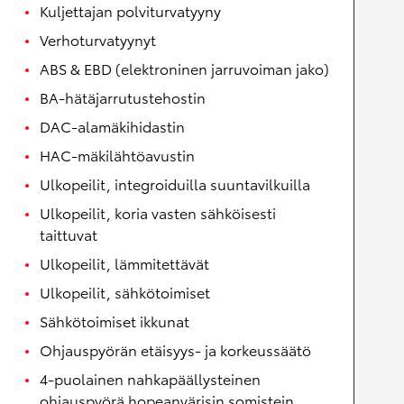
Kuljettajan polviturvatyyny
Verhoturvatyynyt
ABS & EBD (elektroninen jarruvoiman jako)
BA-hätäjarrutustehostin
DAC-alamäkihidastin
HAC-mäkilähtöavustin
Ulkopeilit, integroiduilla suuntavilkuilla
Ulkopeilit, koria vasten sähköisesti
taittuvat
Ulkopeilit, lämmitettävät
Ulkopeilit, sähkötoimiset
Sähkötoimiset ikkunat
Ohjauspyörän etäisyys- ja korkeussäätö
4-puolainen nahkapäällysteinen
ohjauspyörä hopeanvärisin somistein