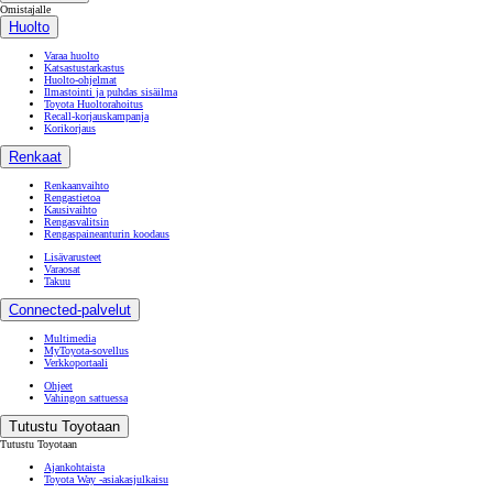
Omistajalle
Huolto
Varaa huolto
Katsastustarkastus
Huolto-ohjelmat
Ilmastointi ja puhdas sisäilma
Toyota Huoltorahoitus
Recall-korjauskampanja
Korikorjaus
Renkaat
Renkaanvaihto
Rengastietoa
Kausivaihto
Rengasvalitsin
Rengaspaineanturin koodaus
Lisävarusteet
Varaosat
Takuu
Connected-palvelut
Multimedia
MyToyota-sovellus
Verkkoportaali
Ohjeet
Vahingon sattuessa
Tutustu Toyotaan
Tutustu Toyotaan
Ajankohtaista
Toyota Way -asiakasjulkaisu