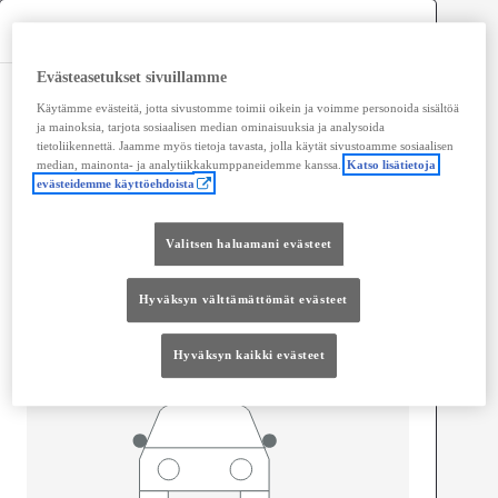
Tekniset tiedot
Evästeasetukset sivuillamme
Mitat ja tilavuus
Käytämme evästeitä, jotta sivustomme toimii oikein ja voimme personoida sisältöä
ja mainoksia, tarjota sosiaalisen median ominaisuuksia ja analysoida
Ovet
2
tietoliikennettä. Jaamme myös tietoja tavasta, jolla käytät sivustoamme sosiaalisen
Istuimet
2
median, mainonta- ja analytiikkakumppaneidemme kanssa.
Katso lisätietoja
evästeidemme käyttöehdoista
Valitsen haluamani evästeet
Hyväksyn välttämättömät evästeet
Hyväksyn kaikki evästeet
Pituus
5 325
mm