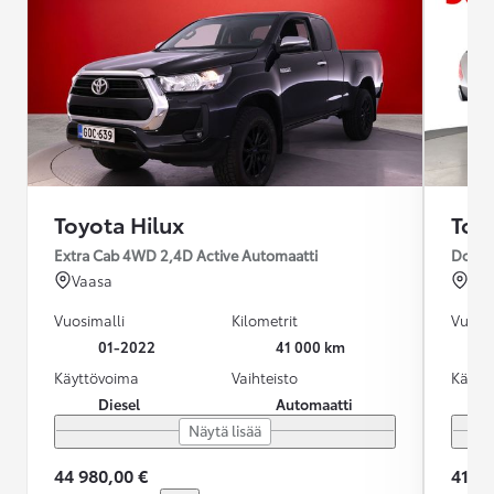
Toyota Hilux
Toy
Extra Cab 4WD 2,4D Active Automaatti
Double
Vaasa
Ou
Vuosimalli
Kilometrit
Vuosim
01-2022
41 000 km
Käyttövoima
Vaihteisto
Käytt
Diesel
Automaatti
Näytä lisää
44 980,00 €
41 99