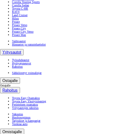
Corolla Touring Sports
Corolla Sedan
Toyota C-HR
RAV4
Land Cruiser
Hilux
Proace
Proace Verso
Proace City
Proace City Verso
Proace Max
Vaihtoautot
Hinnastot ja varusteluettelot
Yritysautot
Työsuhdeautot
Hyötyajoneuvot
Rahoitus
Sähköistetyt voimalinjat
Ostajalle
Ostajalle
Rahoitus
Toyota Easy Osamaksu
Toyota Easy Yksityisleasing
Perinteinen osamaksu
Yritysautojen rahoitus
Vakuutus
Huoltosopimus
Tarjoukset ja kampanjat
Vuokraa auto
Omistajalle