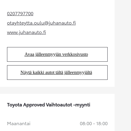
0207797700
(Aukeaa uudessa välilehdessä)
otayhteytta.oulu@juhanauto.fi
(Aukeaa uudessa välilehdessä)
www.juhanauto.fi
(Aukeaa uudessa välilehdessä)
Avaa jälleenmyyjän verkkosivusto
(Aukeaa uudessa välilehdessä)
Näytä kaikki autot tältä jälleenmyyjältä
(Aukeaa uudessa välilehdessä)
Toyota Approved Vaihtoautot -myynti
Maanantai
08:00 - 18:00