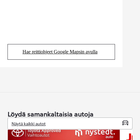
Hae reittiohjeet Google Mapsin avulla
(Aukeaa uudessa välilehdessä)
Löydä samankaltaisia autoja
Näytä kaikki autot