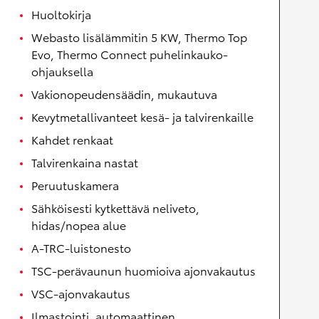
Huoltokirja
Webasto lisälämmitin 5 KW, Thermo Top
Evo, Thermo Connect puhelinkauko-
ohjauksella
Vakionopeudensäädin, mukautuva
Kevytmetallivanteet kesä- ja talvirenkaille
Kahdet renkaat
Talvirenkaina nastat
Peruutuskamera
Sähköisesti kytkettävä neliveto,
hidas/nopea alue
A-TRC-luistonesto
TSC-perävaunun huomioiva ajonvakautus
VSC-ajonvakautus
Ilmastointi, automaattinen