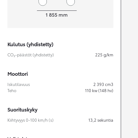
Leveys
1 855
mm
Kulutus (yhdistetty)
CO₂-päästöt (yhdistetty)
225
g/km
Moottori
Iskutilavuus
2 393
cm3
Teho
110
kw (148 hv)
Suorituskyky
Kiihtyvyys 0-100 km/h (s)
13,2
sekuntia