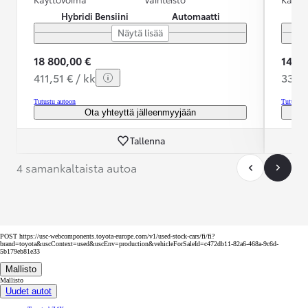
Hybridi Bensiini
Automaatti
Näytä lisää
18 800,00 €
14 89
411,51 € / kk
338,0
Tutustu autoon
Tutustu 
Ota yhteyttä jälleenmyyjään
Tallenna
4 samankaltaista autoa
POST https://usc-webcomponents.toyota-europe.com/v1/used-stock-cars/fi/fi?
brand=toyota&uscContext=used&uscEnv=production&vehicleForSaleId=c472db11-82a6-468a-9c6d-
5b179eb81e33
Mallisto
Mallisto
Uudet autot