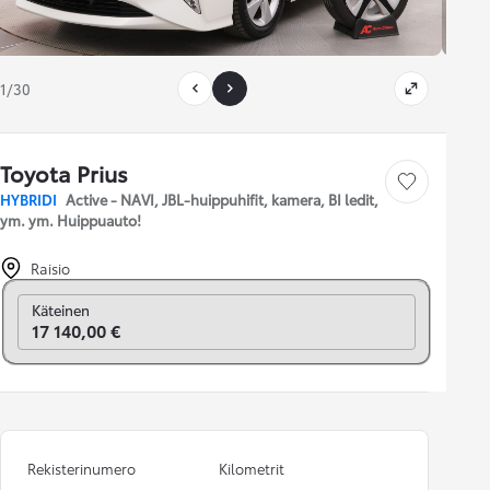
1/30
Toyota Prius
Tallenna auto
HYBRIDI
Active - NAVI, JBL-huippuhifit, kamera, BI ledit,
ym. ym. Huippuauto!
Raisio
Vaihda rahoitukseen
Käteinen
17 140,00 €
Rekisterinumero
Kilometrit