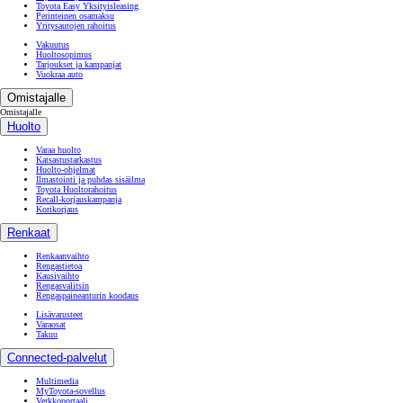
Toyota Easy Yksityisleasing
Perinteinen osamaksu
Yritysautojen rahoitus
Vakuutus
Huoltosopimus
Tarjoukset ja kampanjat
Vuokraa auto
Omistajalle
Omistajalle
Huolto
Varaa huolto
Katsastustarkastus
Huolto-ohjelmat
Ilmastointi ja puhdas sisäilma
Toyota Huoltorahoitus
Recall-korjauskampanja
Korikorjaus
Renkaat
Renkaanvaihto
Rengastietoa
Kausivaihto
Rengasvalitsin
Rengaspaineanturin koodaus
Lisävarusteet
Varaosat
Takuu
Connected-palvelut
Multimedia
MyToyota-sovellus
Verkkoportaali