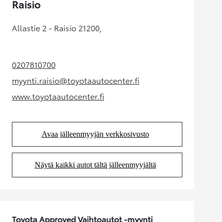
Raisio
Allastie 2 - Raisio 21200,
0207810700
(Aukeaa uudessa välilehdessä)
myynti.raisio@toyotaautocenter.fi
(Aukeaa uudessa välilehdessä)
www.toyotaautocenter.fi
(Aukeaa uudessa välilehdessä)
Avaa jälleenmyyjän verkkosivusto
(Aukeaa uudessa välilehdessä)
Näytä kaikki autot tältä jälleenmyyjältä
(Aukeaa uudessa välilehdessä)
Toyota Approved Vaihtoautot -myynti