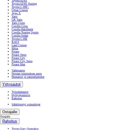
Toyota bZ4X
Toyota bZ4X Touring
Toyota C-HR+
Urban Cruiser
Aygo X
Yaris
GR Yaris
Yaris Cross
Corolla Cross
Corolla Hatchback
Corolla Touring Sports
Corolla Sedan
Toyota C-HR
RAV4
Land Cruiser
Hilux
Proace
Proace Verso
Proace City
Proace City Verso
Proace Max
Vaihtoautot
Nopean toimituksen autot
Hinnastot ja varusteluettelot
Yritysautot
Työsuhdeautot
Hyötyajoneuvot
Rahoitus
Sähköistetyt voimalinjat
Ostajalle
Ostajalle
Rahoitus
Toyota Easy Osamaksu