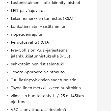
Lastenistuimen Isofix-kiinnityspisteet
LED-päiväajovalot
Liikennemerkkien tunnistus (RSA)
Lohkolämmitin + sisälämmitin
nopeudenrajoitin
Peruutusvahti (RCTA)
Pre-Collision Plus -järjestelmä
jalankulkijatunnistuksella (PCS)
sähkötoiminen ristiseläntuki
Toyota Approved-vaihtoauto
Tuulilasinpyyhkimien sadetunnistin
Täydellinen merkkiliikkeen huoltokirja
viimeisin huolto tehty 11./-25 n. 145tkm.
ajettuna!
VSC-ajonvakautusjärjestelmä