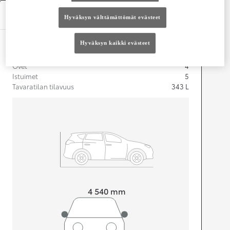
Tekniset tiedot
Hyväksyn välttämättömät evästeet
Hyväksyn kaikki evästeet
Mitat ja tilavuus
Ovet
4
Istuimet
5
Tavaratilan tilavuus
343
L
Pituus
4 540
mm