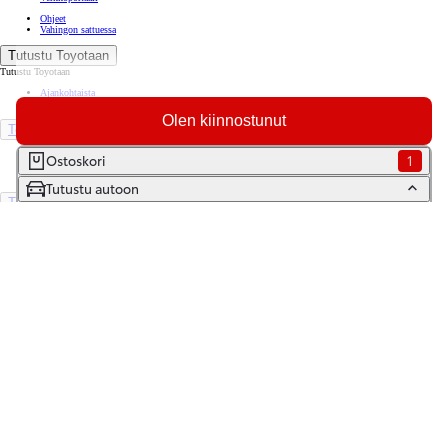
Ohjeet
Vahingon sattuessa
Tutustu Toyotaan
Tutustu Toyotaan
Ajankohtaista
Toyota Way -asiakasjulkaisu
Olen kiinnostunut
Toyota Suomessa
Toyotan lehdistöpankki
Ostoskori
1
Yhdessä pidemmälle
Tutustu autoon
TOYOTA GAZOO Racing
World Rally Championship
Historia
Turvallisuus
Ympäristö
Laatu
Etsi jälleenmyyjä
Varaa huolto
Varaa koeajo
Ota yhteyttä
Tilaa uutiskirje
Lataa MyToyota-sovellus
Saavutettavuus
Tiedonjakoilmoitus
(Opens in new window)
(Opens in new window)
(Opens in new window)
(Opens in new window)