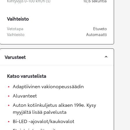
Kiihtyvyys 0-100 km/h (s)
10,6
sekuntia
Vaihteisto
Vetotapa
Etuveto
Vaihteisto
Automaatti
Varusteet
Katso varustelista
Adaptiivinen vakionopeussäädin
Aluvanteet
Auton kotiinkuljetus alkaen 199e. Kysy
myyjältä lisää palvelusta
Bi-LED -ajovalot/kaukovalot