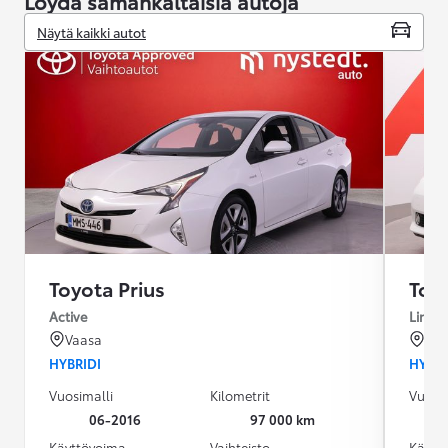
Löydä samankaltaisia autoja
Näytä kaikki autot
Toyota Prius
Toyo
Active
Linea
Vaasa
Rai
HYBRIDI
HYBRI
Vuosimalli
Kilometrit
Vuosim
06-2016
97 000 km
Käyttövoima
Vaihteisto
Käytt