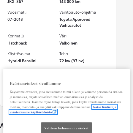
JKX-867
143 000 km
Vuosimalli
Vaihtoauto-ohjelma
07-2018
Toyota Approved
Vaihtoautot
Korimalli
Väri
Hatchback
Valkoinen
Käyttövoima
Teho
Hybridi Bensiini
72 kw (97 hv)
CO₂-päästöt (yhdistetty)
Vaihteisto
82 g/km
Automaatti
Evästeasetukset sivuillamme
Istuimet
Ovet
Käytämme evästeitä, jotta sivustomme toimii oikein ja voimme personoida sisältöä
5
4
ja mainoksia, tarjota sosiaalisen median ominaisuuksia ja analysoida
tietoliikennettä. Jaamme myös tietoja tavasta, jolla käytät sivustoamme sosiaalisen
median, mainonta- ja analytiikkakumppaneidemme kanssa.
Katso lisätietoja
evästeidemme käyttöehdoista
Auton lisätiedot
Valitsen haluamani evästeet