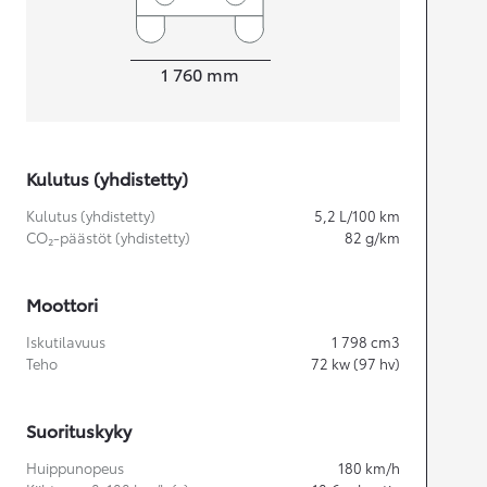
Leveys
1 760
mm
Kulutus (yhdistetty)
Kulutus (yhdistetty)
5,2
L/100 km
CO₂-päästöt (yhdistetty)
82
g/km
Moottori
Iskutilavuus
1 798
cm3
Teho
72
kw (97 hv)
Suorituskyky
Huippunopeus
180
km/h