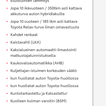
Etuistuinten lämmitys
Jopa 10 ikävuoteen / 350tkm asti kattava
akkuturva auton hybridiakuille
Jopa 10 vuoteen / 185 tkm asti kattava
Toyota Relax-turva ilman omavastuuta
Kahdet renkaat
Kaistavahti (LKA)
Kaksialueinen automaatti-ilmastointi
matkustajatunnistuksella
Kaukovaloautomatiikka (AHB)
Kuljettajan istuimen korkeuden säätö
kun huollatat auton Toyota-huollossa
kun huollatat auton Toyota-huollossa
Kuntotarkastettu ja Katsastettu!
Kuolleen kulman varoitin (BSM)