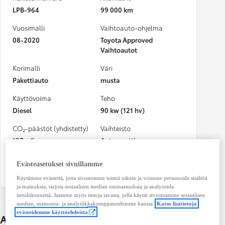
LPB-964
99 000 km
Vuosimalli
Vaihtoauto-ohjelma
08-2020
Toyota Approved
Vaihtoautot
Korimalli
Väri
Pakettiauto
musta
Käyttövoima
Teho
Diesel
90 kw (121 hv)
CO₂-päästöt (yhdistetty)
Vaihteisto
197 g/km
Automaatti
Istuimet
Ovet
Evästeasetukset sivuillamme
3
6
Käytämme evästeitä, jotta sivustomme toimii oikein ja voimme personoida sisältöä
ja mainoksia, tarjota sosiaalisen median ominaisuuksia ja analysoida
tietoliikennettä. Jaamme myös tietoja tavasta, jolla käytät sivustoamme sosiaalisen
median, mainonta- ja analytiikkakumppaneidemme kanssa.
Katso lisätietoja
evästeidemme käyttöehdoista
Auton lisätiedot