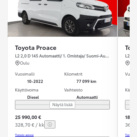
Toyota Proace
Toy
L2 2,0 D 145 Automaatti/ 1. Omistaja/ Suomi-Auto/ Webasto /
L2 2,0
Oulu
Kok
Vuosimalli
Kilometrit
Vuosim
10-2022
77 099 km
Käyttövoima
Vaihteisto
Käytt
Diesel
Automaatti
Näytä lisää
25 990,00 €
18 90
328,70 € / kk
363,3
Tutustu autoon
Tutustu 