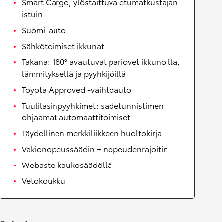
Smart Cargo, ylöstaittuva etumatkustajan
istuin
Suomi-auto
Sähkötoimiset ikkunat
Takana: 180° avautuvat pariovet ikkunoilla,
lämmityksellä ja pyyhkijöillä
Toyota Approved -vaihtoauto
Tuulilasinpyyhkimet: sadetunnistimen
ohjaamat automaattitoimiset
Täydellinen merkkiliikkeen huoltokirja
Vakionopeussäädin + nopeudenrajoitin
Webasto kaukosäädöllä
Vetokoukku