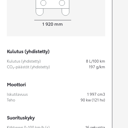
Leveys
1 920
mm
Kulutus (yhdistetty)
Kulutus (yhdistetty)
8
L/100 km
CO₂-päästöt (yhdistetty)
197
g/km
Moottori
Iskutilavuus
1 997
cm3
Teho
90
kw (121 hv)
Suorituskyky
Kiihtyvyys 0-100 km/h (s)
16
sekuntia