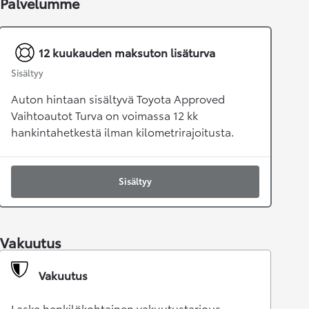
Palvelumme
12 kuukauden maksuton lisäturva
Sisältyy
Auton hintaan sisältyvä Toyota Approved
Vaihtoautot Turva on voimassa 12 kk
hankintahetkestä ilman kilometrirajoitusta.
Sisältyy
Vakuutus
Vakuutus
Laske henkilökohtainen vakuutustarjous