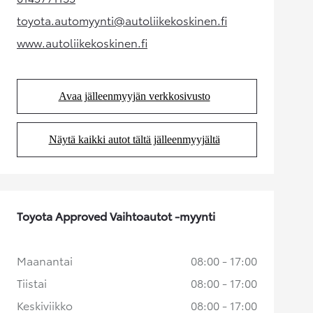
(Aukeaa uudessa välilehdessä)
toyota.automyynti@autoliikekoskinen.fi
(Aukeaa uudessa välilehdessä)
www.autoliikekoskinen.fi
(Aukeaa uudessa välilehdessä)
Avaa jälleenmyyjän verkkosivusto
(Aukeaa uudessa välilehdessä)
Näytä kaikki autot tältä jälleenmyyjältä
(Aukeaa uudessa välilehdessä)
Toyota Approved Vaihtoautot -myynti
Maanantai
08:00 - 17:00
Tiistai
08:00 - 17:00
Keskiviikko
08:00 - 17:00