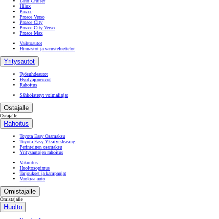
Land Cruiser
Hilux
Proace
Proace Verso
Proace City
Proace City Verso
Proace Max
Vaihtoautot
Hinnastot ja varusteluettelot
Yritysautot
Työsuhdeautot
Hyötyajoneuvot
Rahoitus
Sähköistetyt voimalinjat
Ostajalle
Ostajalle
Rahoitus
Toyota Easy Osamaksu
Toyota Easy Yksityisleasing
Perinteinen osamaksu
Yritysautojen rahoitus
Vakuutus
Huoltosopimus
Tarjoukset ja kampanjat
Vuokraa auto
Omistajalle
Omistajalle
Huolto