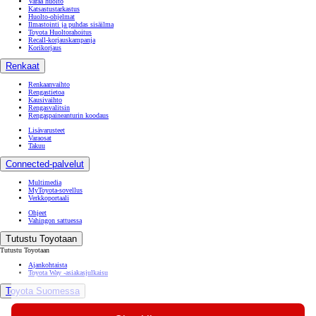
Varaa huolto
Katsastustarkastus
Huolto-ohjelmat
Ilmastointi ja puhdas sisäilma
Toyota Huoltorahoitus
Recall-korjauskampanja
Korikorjaus
Renkaat
Renkaanvaihto
Rengastietoa
Kausivaihto
Rengasvalitsin
Rengaspaineanturin koodaus
Lisävarusteet
Varaosat
Takuu
Connected-palvelut
Multimedia
MyToyota-sovellus
Verkkoportaali
Ohjeet
Vahingon sattuessa
Tutustu Toyotaan
Tutustu Toyotaan
Ajankohtaista
Toyota Way -asiakasjulkaisu
Toyota Suomessa
Toyotan lehdistöpankki