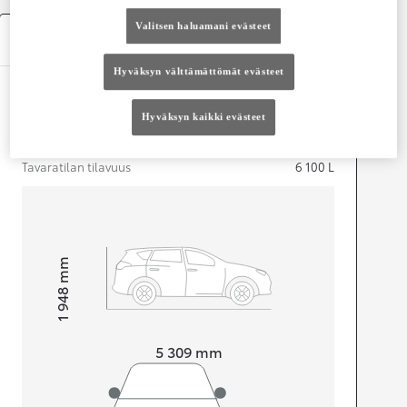
Valitsen haluamani evästeet
Tekniset tiedot
Hyväksyn välttämättömät evästeet
Mitat ja tilavuus
Hyväksyn kaikki evästeet
Ovet
6
Istuimet
3
Tavaratilan tilavuus
6 100
L
mm
1 948
Korkeus
Pituus
5 309
mm