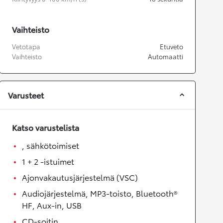
Vaihteisto
Vetotapa
Etuveto
Vaihteisto
Automaatti
Varusteet
Katso varustelista
, sähkötoimiset
1 + 2 -istuimet
Ajonvakautusjärjestelmä (VSC)
Audiojärjestelmä, MP3-toisto, Bluetooth®
HF, Aux-in, USB
CD-soitin