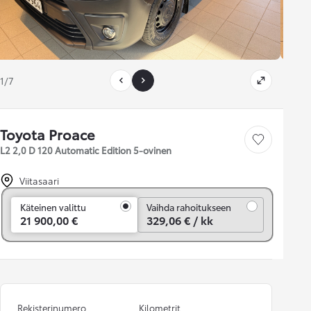
1/7
Toyota Proace
Tallenna auto
L2 2,0 D 120 Automatic Edition 5-ovinen
Viitasaari
Vaihda rahoitukseen
Käteinen valittu
Vaihda rahoitukseen
21 900,00 €
329,06 € / kk
Rekisterinumero
Kilometrit