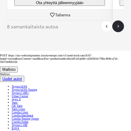
Ota yhteyttä jälleenmyyjään
Tallenna
8 samankaltaista autoa
POST https://usc-webcomponents.toyota-europe.com/v1/used-stock-cars/fi/fi?
brand=toyota&uscContext=used&uscEnv=production&vehicleForSaleId=cd3d3b5d-798a-484b-a7a1-
3637ed4bb10d
Mallisto
Mallisto
Uudet autot
Toyota bZ4X
Toyota bZ4X Touring
Toyota C-HR+
Urban Cruiser
Aygo X
Yaris
GR Yaris
Yaris Cross
Corolla Cross
Corolla Hatchback
Corolla Touring Sports
Corolla Sedan
Toyota C-HR
RAV4