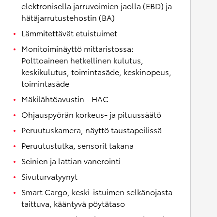
elektronisella jarruvoimien jaolla (EBD) ja
hätäjarrutustehostin (BA)
Lämmitettävät etuistuimet
Monitoiminäyttö mittaristossa:
Polttoaineen hetkellinen kulutus,
keskikulutus, toimintasäde, keskinopeus,
toimintasäde
Mäkilähtöavustin - HAC
Ohjauspyörän korkeus- ja pituussäätö
Peruutuskamera, näyttö taustapeilissä
Peruutustutka, sensorit takana
Seinien ja lattian vanerointi
Sivuturvatyynyt
Smart Cargo, keski-istuimen selkänojasta
taittuva, kääntyvä pöytätaso