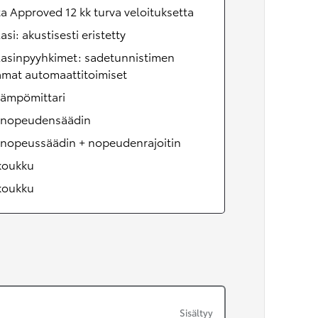
a Approved 12 kk turva veloituksetta
lasi: akustisesti eristetty
lasinpyyhkimet: sadetunnistimen
amat automaattitoimiset
lämpömittari
onopeudensäädin
onopeussäädin + nopeudenrajoitin
koukku
koukku
Sisältyy