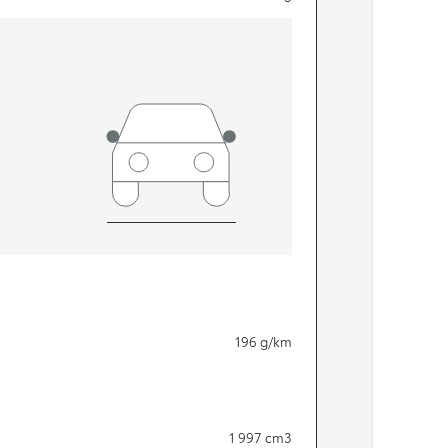
196
g/km
1 997
cm3