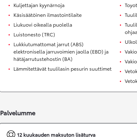
Kuljettajan kyynärnoja
Toyot
Käsisäätöinen ilmastointilaite
Tuuli
Liukuovi oikealla puolella
Tuuli
ohja
Luistonesto (TRC)
Ulko
Lukkiutumattomat jarrut (ABS)
elektronisella jarruvoimien jaolla (EBD) ja
Vaki
hätäjarrutustehostin (BA)
Vaki
Lämmitettävät tuulilasin pesurin suuttimet
Veto
Veto
Corolla Touring Sports
HYBRIDI
Palvelumme
12 kuukauden maksuton lisäturva