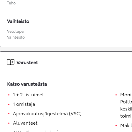
Teho
Vaihteisto
Vetotapa
Vaihteisto
Varusteet
Katso varustelista
1 + 2 -istuimet
Monit
Poltt
1 omistaja
keski
Ajonvakautusjärjestelmä (VSC)
toim
Aluvanteet
Mäki
ALV-vähennyskelpoinen