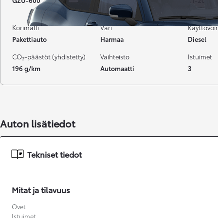
GZU-600
138 000 km
01-2021
Korimalli
Väri
Käyttövo
Pakettiauto
Harmaa
Diesel
CO₂-päästöt (yhdistetty)
Vaihteisto
Istuimet
196 g/km
Automaatti
3
Auton lisätiedot
Tekniset tiedot
Mitat ja tilavuus
Alkaen
Ovet
tai kuukausierä
Istuimet