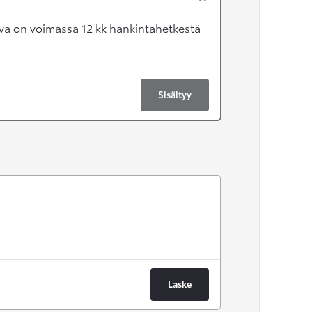
va on voimassa 12 kk hankintahetkestä
Sisältyy
Laske