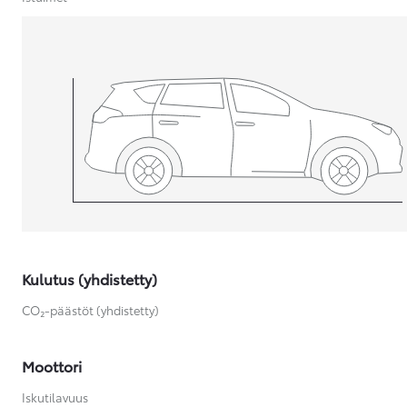
Yaris Cross
HYBRIDI
Tulossa pian
Kulutus (yhdistetty)
CO₂-päästöt (yhdistetty)
Moottori
Iskutilavuus