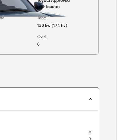
Toyota Approved
Vaihtoautot
ima
Teho
130 kw (174 hv)
Ovet
6
6
3