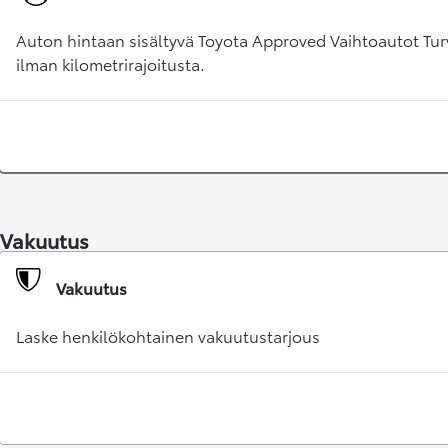
Auton hintaan sisältyvä Toyota Approved Vaihtoautot Tur
ilman kilometrirajoitusta.
Vakuutus
Alkaen
tai kuukausierä
Vakuutus
RAV4
LADATTAVA HYBRIDI
Laske henkilökohtainen vakuutustarjous