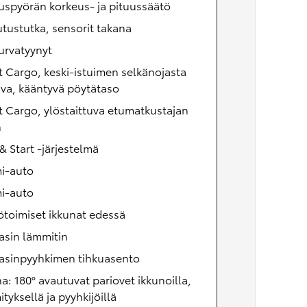
uspyörän korkeus- ja pituussäätö
tustutka, sensorit takana
urvatyynyt
 Cargo, keski-istuimen selkänojasta
uva, kääntyvä pöytätaso
 Cargo, ylöstaittuva etumatkustajan
n
& Start -järjestelmä
i-auto
i-auto
toimiset ikkunat edessä
asin lämmitin
lasinpyyhkimen tihkuasento
a: 180° avautuvat pariovet ikkunoilla,
tyksellä ja pyyhkijöillä