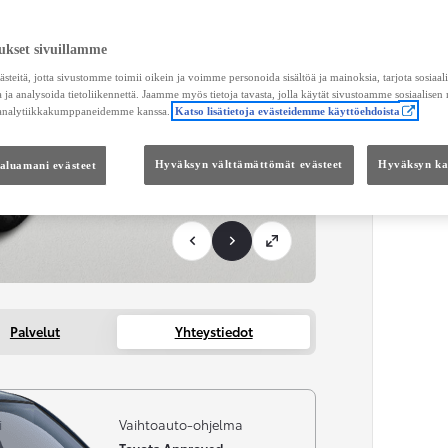
Maksu
ukset sivuillamme
KUL
teitä, jotta sivustomme toimii oikein ja voimme personoida sisältöä ja mainoksia, tarjota sosiaa
Toimi
 ja analysoida tietoliikennettä. Jaamme myös tietoja tavasta, jolla käytät sivustoamme sosiaalisen
 analytiikkakumppaneidemme kanssa.
Katso lisätietoja evästeidemme käyttöehdoista
KOKO
Kätei
haluamani evästeet
Hyväksyn välttämättömät evästeet
Hyväksyn kai
Palvelut
Yhteystiedot
i
Vaihtoauto-ohjelma