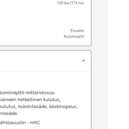
130
kw (174 hv)
Etuveto
Automaatti
oiminäyttö mittaristossa:
oaineen hetkellinen kulutus,
kulutus, toimintasäde, keskinopeus,
intasäde
lähtöavustin - HAC