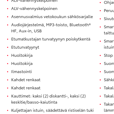
Ohja
ALV-vähennyskelpoinen
Peruu
Asennusvalmius vetokoukun sähkösarjalle
Sivut
Audiojärjestelmä, MP3-toisto, Bluetooth®
Smart
HF, Aux-in, USB
taitt
Etumatkustajan turvatyynyn poiskytkentä
Smart
Etuturvatyynyt
istui
Huoltokirja
Stop 
Huoltokirja
Suom
Ilmastointi
Suom
Kahdet renkaat
Sähkö
Kahdet renkaat
Takal
Kauttimet: kaksi (2) diskantti-, kaksi (2)
Taka
keskitie/basso-kaiutinta
Takan
Kuljettajan istuin, säädettävä ristiselän tuki
lämmi