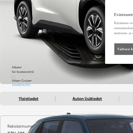
Evästeaset
Käytämme eväs
ominaisuuksia
mainonta- ja
Valitsen 
Alkaen
tai kuukausierä
Urban Cruiser
SÄHKÖAUTO
Yleistiedot
Auton lisätiedot
Rekisterinumero
Kilometrit
Vuosimall