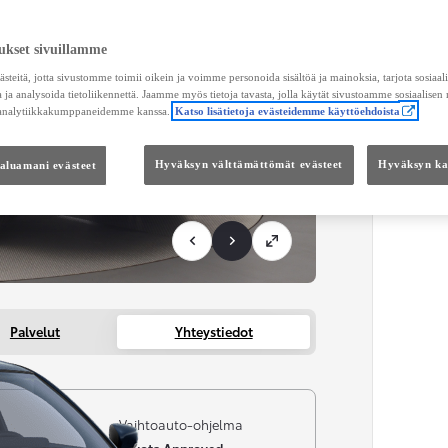
KUL
ukset sivuillamme
Toimi
teitä, jotta sivustomme toimii oikein ja voimme personoida sisältöä ja mainoksia, tarjota sosiaa
 ja analysoida tietoliikennettä. Jaamme myös tietoja tavasta, jolla käytät sivustoamme sosiaalisen
 analytiikkakumppaneidemme kanssa.
Katso lisätietoja evästeidemme käyttöehdoista
KOKO
Kätei
haluamani evästeet
Hyväksyn välttämättömät evästeet
Hyväksyn kai
Palvelut
Yhteystiedot
i
Vaihtoauto-ohjelma