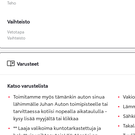
Teho
Vaihteisto
Vetotapa
Vaihteisto
Varusteet
Katso varustelista
Toimitamme myös tämänkin auton sinua
Vaki
lähimmälle Juhan Auton toimipisteelle tai
Lämmi
tarvittaessa kotiisi nopealla aikataululla -
Sähkö
kysy lisää myyjältä tai klikkaa
Taka
** Laaja valikoima kuntotarkastettuja ja
haluttuja vaihtoautoja! Käytössäsi on
Tuuli