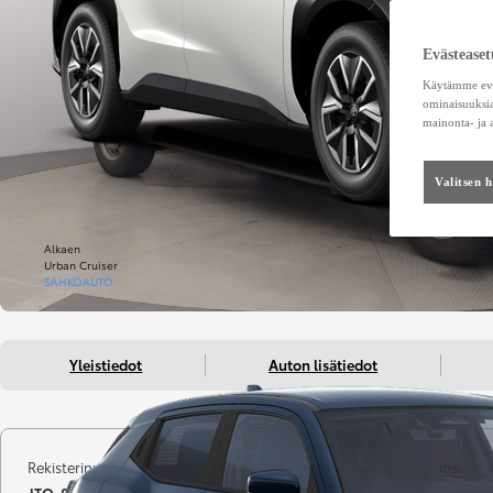
Evästeaset
Käytämme eväs
ominaisuuksia
mainonta- ja
Valitsen 
Alkaen
Urban Cruiser
SÄHKÖAUTO
Yleistiedot
Auton lisätiedot
Rekisterinumero
Kilometrit
Vuosimall