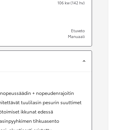
106
kw (142 hv)
Etuveto
Manuaali
onopeussäädin + nopeudenrajoitin
tettävät tuulilasin pesurin suuttimet
toimiset ikkunat edessä
lasinpyyhkimen tihkuasento
lasi: akustisesti eristetty