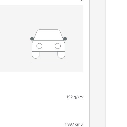
192
g/km
1 997
cm3