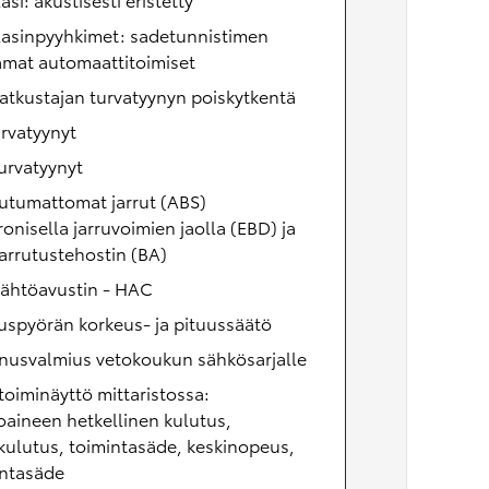
lasinpyyhkimet: sadetunnistimen
amat automaattitoimiset
tkustajan turvatyynyn poiskytkentä
rvatyynyt
urvatyynyt
utumattomat jarrut (ABS)
ronisella jarruvoimien jaolla (EBD) ja
arrutustehostin (BA)
lähtöavustin - HAC
uspyörän korkeus- ja pituussäätö
nusvalmius vetokoukun sähkösarjalle
oiminäyttö mittaristossa:
oaineen hetkellinen kulutus,
kulutus, toimintasäde, keskinopeus,
intasäde