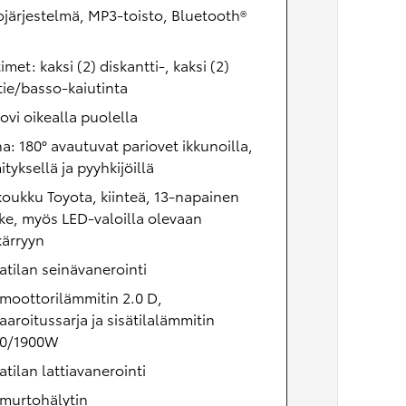
järjestelmä, MP3-toisto, Bluetooth®
imet: kaksi (2) diskantti-, kaksi (2)
tie/basso-kaiutinta
ovi oikealla puolella
a: 180° avautuvat pariovet ikkunoilla,
tyksellä ja pyyhkijöillä
oukku Toyota, kiinteä, 13-napainen
ke, myös LED-valoilla olevaan
kärryyn
atilan seinävanerointi
moottorilämmitin 2.0 D,
aaroitussarja ja sisätilalämmitin
00/1900W
atilan lattiavanerointi
 murtohälytin