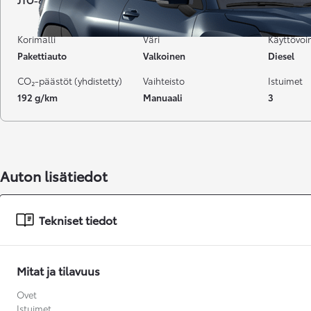
JTO-854
42 885 km
02-2022
Korimalli
Väri
Käyttövo
Pakettiauto
Valkoinen
Diesel
CO₂-päästöt (yhdistetty)
Vaihteisto
Istuimet
192 g/km
Manuaali
3
Auton lisätiedot
Tekniset tiedot
Alkaen
Mitat ja tilavuus
Ovet
Istuimet