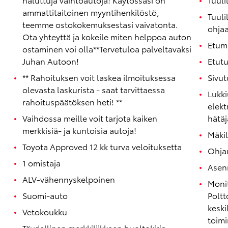
ammattitaitoinen myyntihenkilöstö,
Tuuli
teemme ostokokemuksestasi vaivatonta.
ohja
Ota yhteyttä ja kokeile miten helppoa auton
Etuma
ostaminen voi olla**Tervetuloa palveltavaksi
Juhan Autoon!
Etutu
** Rahoituksen voit laskea ilmoituksessa
Sivut
olevasta laskurista - saat tarvittaessa
Lukki
rahoituspäätöksen heti! **
elekt
Vaihdossa meille voit tarjota kaiken
hätäj
merkkisiä- ja kuntoisia autoja!
Mäki
Toyota Approved 12 kk turva veloituksetta
Ohja
1 omistaja
Asen
ALV-vähennyskelpoinen
Monit
Suomi-auto
Poltt
keski
Vetokoukku
toim
Täydellinen merkkiliikkeen huoltokirja