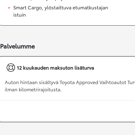
Smart Cargo, ylöstaittuva etumatkustajan
istuin
Palvelumme
Alkaen
RAV4
LADATTAVA HYBRIDI
12 kuukauden maksuton lisäturva
Auton hintaan sisältyvä Toyota Approved Vaihtoautot Tur
ilman kilometrirajoitusta.