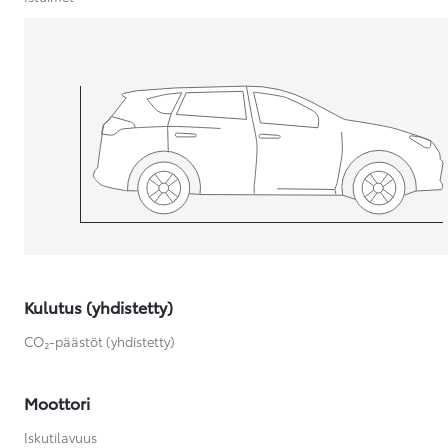
Yaris Cross
HYBRIDI
Tulossa pian
Kulutus (yhdistetty)
CO₂-päästöt (yhdistetty)
Moottori
Iskutilavuus