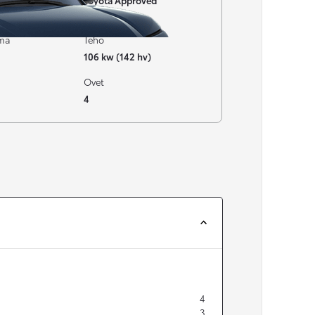
Toyota Approved
Vaihtoautot
ima
Teho
106 kw (142 hv)
Ovet
4
4
3