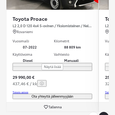
Toyota Proace
Toy
L2 2,0 D 120 4x4 5-ovinen / Yksiomisteinen / Neliveto / ALV-Vä
L2 2,0
Rovaniemi
Ou
Vuosimalli
Kilometrit
Vuosim
07-2022
88 809 km
Käyttövoima
Vaihteisto
Käytt
Diesel
Manuaali
Näytä lisää
29 990,00 €
25 99
437,46 € / kk
328,6
Tutustu autoon
Tutustu 
Ota yhteyttä jälleenmyyjään
Tallenna