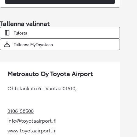
Tallenna valinnat
Tulosta
Tallenna MyToyotaan
Metroauto Oy Toyota Airport
Ohtolankatu 6 - Vantaa 01510,
0106158500
(Aukeaa uudessa välilehdessä)
info@toyotaairport.fi
(Aukeaa uudessa välilehdessä)
www.toyotaairport.fi
(Aukeaa uudessa välilehdessä)