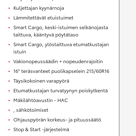
Kuljettajan kyynärnoja
Lämmitettävät etuistuimet
Smart Cargo, keski-istuimen selkänojasta
taittuva, kääntyvä pöytätaso
Smart Cargo, ylöstaittuva etumatkustajan
istuin
Vakionopeussäädin + nopeudenrajoitin
16" teräsvanteet puolikapselein 215/60R16
Täysikokoinen varapyörä
Etumatkustajan turvatyynyn poiskytkentä
Mäkilähtöavustin - HAC
, sähkötoimiset
Ohjauspyörän korkeus- ja pituussäätö
Stop & Start -järjestelmä