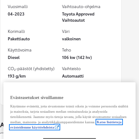
Vuosimalli
Vaihtoauto-ohjelma
04-2023
Toyota Approved
Vaihtoautot
Korimalli
Väri
Pakettiauto
valkoinen
Käyttövoima
Teho
Diesel
106 kw (142 hv)
CO₂-päästöt (yhdistetty)
Vaihteisto
193 g/km
Automaatti
Istuimet
Ovet
3
5
Evästeasetukset sivuillamme
Käytämme evästeitä, jotta sivustomme toimii oikein ja voimme personoida sisältöä
ja mainoksia, tarjota sosiaalisen median ominaisuuksia ja analysoida
tietoliikennettä. Jaamme myös tietoja tavasta, jolla käytät sivustoamme sosiaalisen
median, mainonta- ja analytiikkakumppaneidemme kanssa.
Katso lisätietoja
Auton lisätiedot
evästeidemme käyttöehdoista