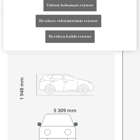
Tekniset tiedot
Valitsen haluamani evästeet
Hyväksyn välttämättömät evästeet
Mitat ja tilavuus
Ovet
5
Hyväksyn kaikki evästeet
Istuimet
3
Tavaratilan tilavuus
6 100
L
mm
1 948
Korkeus
Pituus
5 309
mm