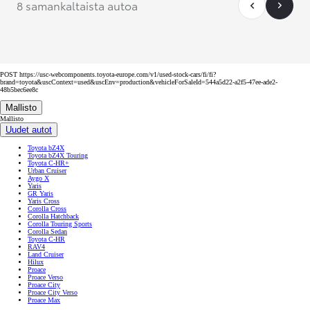
8 samankaltaista autoa
POST https://usc-webcomponents.toyota-europe.com/v1/used-stock-cars/fi/fi?
brand=toyota&uscContext=used&uscEnv=production&vehicleForSaleId=544a5d22-a2f5-47ee-ade2-
48b5bec6ee8c
Mallisto
Mallisto
Uudet autot
Toyota bZ4X
Toyota bZ4X Touring
Toyota C-HR+
Urban Cruiser
Aygo X
Yaris
GR Yaris
Yaris Cross
Corolla Cross
Corolla Hatchback
Corolla Touring Sports
Corolla Sedan
Toyota C-HR
RAV4
Land Cruiser
Hilux
Proace
Proace Verso
Proace City
Proace City Verso
Proace Max