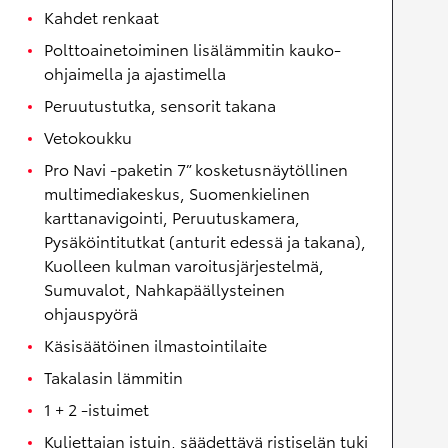
Kahdet renkaat
Polttoainetoiminen lisälämmitin kauko-
ohjaimella ja ajastimella
Peruutustutka, sensorit takana
Vetokoukku
Pro Navi -paketin 7” kosketusnäytöllinen
multimediakeskus, Suomenkielinen
karttanavigointi, Peruutuskamera,
Pysäköintitutkat (anturit edessä ja takana),
Kuolleen kulman varoitusjärjestelmä,
Sumuvalot, Nahkapäällysteinen
ohjauspyörä
Käsisäätöinen ilmastointilaite
Takalasin lämmitin
1 + 2 -istuimet
Kuljettajan istuin, säädettävä ristiselän tuki