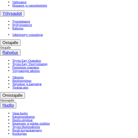
Vaihtoautot
Hinnastot ja varusteluettelot
Yritysautot
Työsuhdeautot
Hyötyajoneuvot
Rahoitus
Sähköistetyt voimalinjat
Ostajalle
Ostajalle
Rahoitus
Toyota Easy Osamaksu
Toyota Easy Yksityisleasing
Perinteinen osamaksu
Yritysautojen rahoitus
Vakuutus
Huoltosopimus
Tarjoukset ja kampanjat
Vuokraa auto
Omistajalle
Omistajalle
Huolto
Varaa huolto
Katsastustarkastus
Huolto-ohjelmat
Ilmastointi ja puhdas sisäilma
Toyota Huoltorahoitus
Recall-korjauskampanja
Korikorjaus