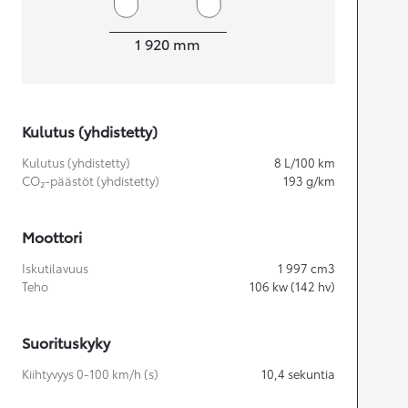
Leveys
1 920
mm
Kulutus (yhdistetty)
Kulutus (yhdistetty)
8
L/100 km
CO₂-päästöt (yhdistetty)
193
g/km
Moottori
Iskutilavuus
1 997
cm3
Teho
106
kw (142 hv)
Suorituskyky
Kiihtyvyys 0-100 km/h (s)
10,4
sekuntia