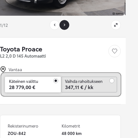
1/12
Toyota Proace
Tallenna auto
L2 2,0 D 145 Automaatti
Vantaa
Vaihda rahoitukseen
Käteinen valittu
Vaihda rahoitukseen
28 779,00 €
347,11 € / kk
Rekisterinumero
Kilometrit
ZOU-842
48 000 km