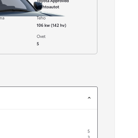
Toyota Approved
Vaihtoautot
ima
Teho
106 kw (142 hv)
Ovet
5
5
3