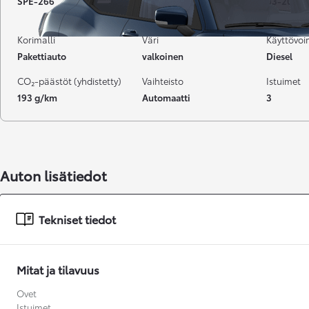
SPE-266
60 000 km
03-2023
Korimalli
Väri
Käyttövo
Pakettiauto
valkoinen
Diesel
CO₂-päästöt (yhdistetty)
Vaihteisto
Istuimet
193 g/km
Automaatti
3
Auton lisätiedot
Tekniset tiedot
Mitat ja tilavuus
Alkaen
Ovet
tai kuukausierä
Istuimet