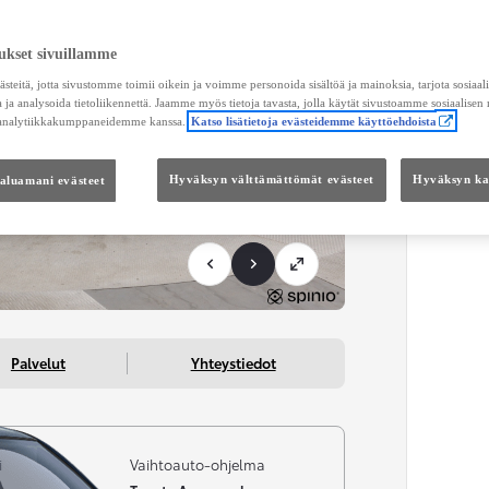
KUL
ukset sivuillamme
Toimi
teitä, jotta sivustomme toimii oikein ja voimme personoida sisältöä ja mainoksia, tarjota sosiaa
 ja analysoida tietoliikennettä. Jaamme myös tietoja tavasta, jolla käytät sivustoamme sosiaalisen
 analytiikkakumppaneidemme kanssa.
Katso lisätietoja evästeidemme käyttöehdoista
KOKO
Kätei
haluamani evästeet
Hyväksyn välttämättömät evästeet
Hyväksyn kai
Palvelut
Yhteystiedot
i
Vaihtoauto-ohjelma