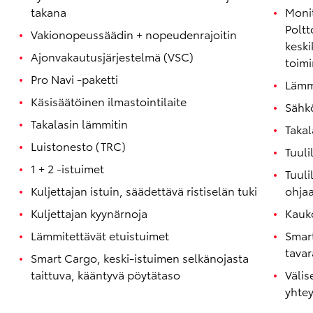
takana
Monit
Poltt
Vakionopeussäädin + nopeudenrajoitin
keski
Ajonvakautusjärjestelmä (VSC)
toim
Pro Navi -paketti
Lämmi
Käsisäätöinen ilmastointilaite
Sähkö
Takalasin lämmitin
Taka
Luistonesto (TRC)
Tuuli
1 + 2 -istuimet
Tuuli
Kuljettajan istuin, säädettävä ristiselän tuki
ohja
Corolla Touring Sports
HYBRIDI
Kuljettajan kyynärnoja
Kauko
Lämmitettävät etuistuimet
Smart
tavar
Smart Cargo, keski-istuimen selkänojasta
taittuva, kääntyvä pöytätaso
Välis
yhte