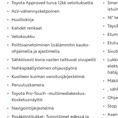
Toyota Approved turva 12kk veloituksetta
Smart
istui
ALV-vähennyskelpoinen
16" t
Huoltokirja
Täysi
Kahdet renkaat
Etuma
Vetokoukku
Etutu
Polttoainetoiminen lisälämmitin kauko-
ohjaimella ja ajastimella
Sivut
Sähköisesti koria vasten taittuvat sivupeilit
Lukki
elekt
Nahkapäällysteinen ohjauspyörä
hätäj
Kuolleen kulman varoitusjärjestelmä:
Mäki
Peruutuskamera
, säh
Toyota Pro-Touch -multimediakeskus:
Ohja
Kosketusnäyttö
Stop 
Navigointijärjestelmä
Asen
Pysäköintitutkat: Tunnistimet edessä ja