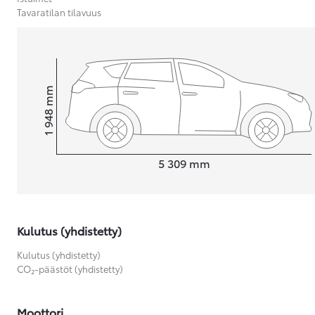
Tavaratilan tilavuus
Yaris Cross
HYBRIDI
Tulossa pian
mm
1 948
Korkeus
Pituus
5 309
mm
Kulutus (yhdistetty)
Kulutus (yhdistetty)
CO₂-päästöt (yhdistetty)
Moottori