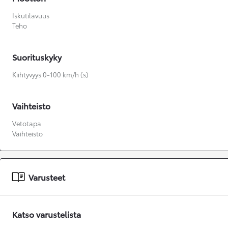
Iskutilavuus
Teho
Suorituskyky
Kiihtyvyys 0-100 km/h (s)
Vaihteisto
Vetotapa
Vaihteisto
Varusteet
Katso varustelista