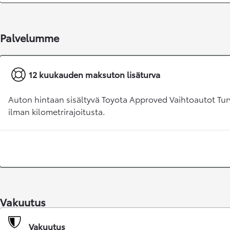
Palvelumme
12 kuukauden maksuton lisäturva
Auton hintaan sisältyvä Toyota Approved Vaihtoautot Tur
ilman kilometrirajoitusta.
Alkaen
tai kuukausierä
RAV4
LADATTAVA HYBRIDI
Vakuutus
Vakuutus