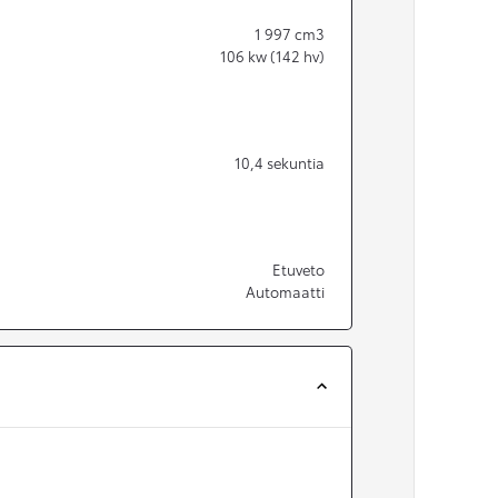
1 997
cm3
106
kw (142 hv)
10,4
sekuntia
Etuveto
Automaatti