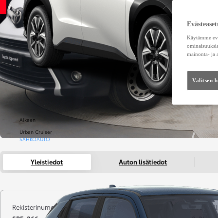
Evästeaset
Käytämme eväs
ominaisuuksia
mainonta- ja
Valitsen 
Alkaen
Urban Cruiser
SÄHKÖAUTO
Yleistiedot
Auton lisätiedot
Rekisterinumero
Kilometrit
Vuosimall