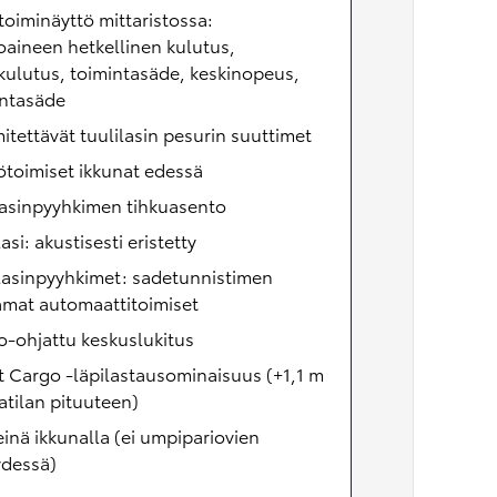
oiminäyttö mittaristossa:
oaineen hetkellinen kulutus,
kulutus, toimintasäde, keskinopeus,
intasäde
tettävät tuulilasin pesurin suuttimet
toimiset ikkunat edessä
lasinpyyhkimen tihkuasento
lasi: akustisesti eristetty
lasinpyyhkimet: sadetunnistimen
amat automaattitoimiset
-ohjattu keskuslukitus
 Cargo -läpilastausominaisuus (+1,1 m
atilan pituuteen)
einä ikkunalla (ei umpipariovien
ydessä)