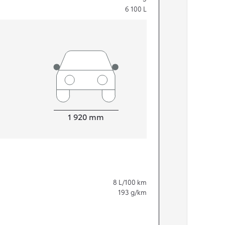
6 100
L
Leveys
1 920
mm
8
L/100 km
193
g/km