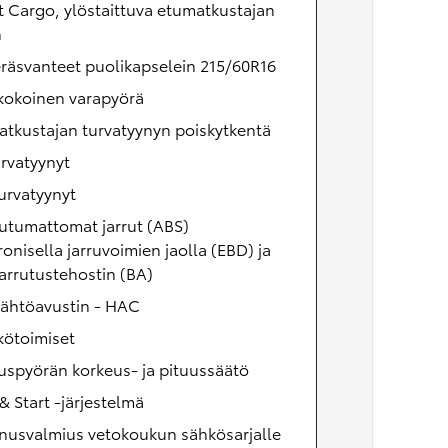
 Cargo, ylöstaittuva etumatkustajan
n
eräsvanteet puolikapselein 215/60R16
kokoinen varapyörä
tkustajan turvatyynyn poiskytkentä
rvatyynyt
urvatyynyt
utumattomat jarrut (ABS)
ronisella jarruvoimien jaolla (EBD) ja
arrutustehostin (BA)
lähtöavustin - HAC
kötoimiset
uspyörän korkeus- ja pituussäätö
& Start -järjestelmä
nusvalmius vetokoukun sähkösarjalle