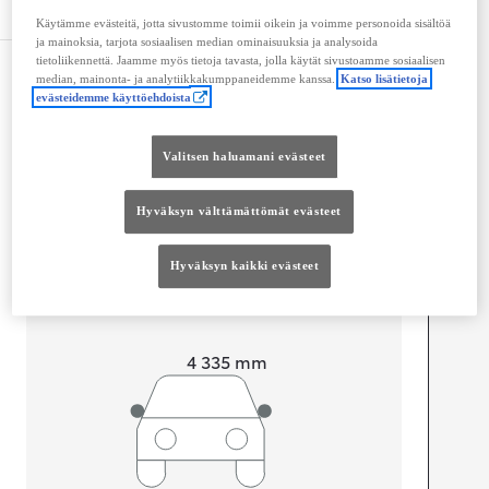
Tekniset tiedot
Käytämme evästeitä, jotta sivustomme toimii oikein ja voimme personoida sisältöä
ja mainoksia, tarjota sosiaalisen median ominaisuuksia ja analysoida
tietoliikennettä. Jaamme myös tietoja tavasta, jolla käytät sivustoamme sosiaalisen
Mitat ja tilavuus
median, mainonta- ja analytiikkakumppaneidemme kanssa.
Katso lisätietoja
evästeidemme käyttöehdoista
Ovet
4
Istuimet
5
Valitsen haluamani evästeet
Hyväksyn välttämättömät evästeet
Hyväksyn kaikki evästeet
Pituus
4 335
mm