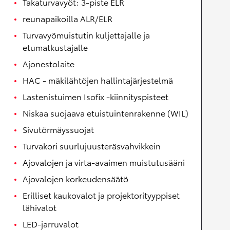
Takaturvavyöt: 3-piste ELR
reunapaikoilla ALR/ELR
Turvavyömuistutin kuljettajalle ja
etumatkustajalle
Ajonestolaite
HAC - mäkilähtöjen hallintajärjestelmä
Lastenistuimen Isofix -kiinnityspisteet
Niskaa suojaava etuistuintenrakenne (WIL)
Sivutörmäyssuojat
Turvakori suurlujuusteräsvahvikkein
Ajovalojen ja virta-avaimen muistutusääni
Ajovalojen korkeudensäätö
Erilliset kaukovalot ja projektorityyppiset
lähivalot
LED-jarruvalot