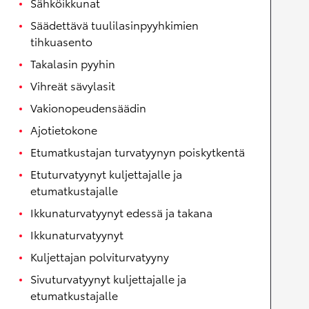
Sähköikkunat
Säädettävä tuulilasinpyyhkimien
tihkuasento
Takalasin pyyhin
Vihreät sävylasit
Vakionopeudensäädin
Ajotietokone
Etumatkustajan turvatyynyn poiskytkentä
Etuturvatyynyt kuljettajalle ja
etumatkustajalle
Ikkunaturvatyynyt edessä ja takana
Ikkunaturvatyynyt
Kuljettajan polviturvatyyny
Sivuturvatyynyt kuljettajalle ja
etumatkustajalle