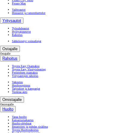
Proace City Verso
Proace Max
Vaihtoautot
Hinnastot ja varusteluettelot
Yritysautot
Työsuhdeautot
Hyötyajoneuvot
Rahoitus
Sähköistetyt voimalinjat
Ostajalle
Ostajalle
Rahoitus
Toyota Easy Osamaksu
Toyota Easy Yksityisleasing
Perinteinen osamaksu
Yritysautojen rahoitus
Vakuutus
Huoltosopimus
Tarjoukset ja kampanjat
Vuokraa auto
Omistajalle
Omistajalle
Huolto
Varaa huolto
Katsastustarkastus
Huolto-ohjelmat
Ilmastointi ja puhdas sisäilma
Toyota Huoltorahoitus