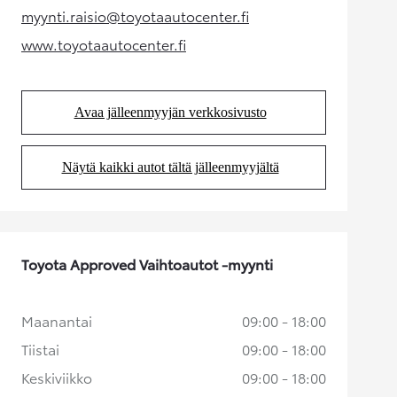
myynti.raisio@toyotaautocenter.fi
(Aukeaa uudessa välilehdessä)
www.toyotaautocenter.fi
(Aukeaa uudessa välilehdessä)
Avaa jälleenmyyjän verkkosivusto
(Aukeaa uudessa välilehdessä)
Näytä kaikki autot tältä jälleenmyyjältä
(Aukeaa uudessa välilehdessä)
Toyota Approved Vaihtoautot -myynti
Maanantai
09:00 - 18:00
Tiistai
09:00 - 18:00
Keskiviikko
09:00 - 18:00