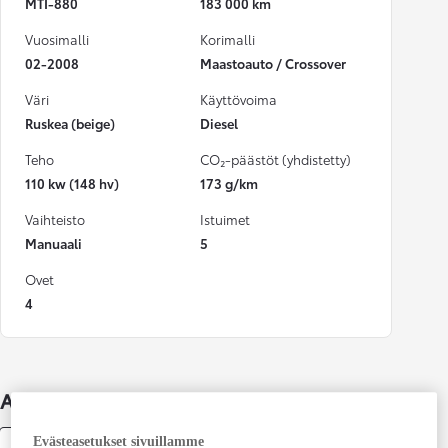
MTI-880
183 000 km
Vuosimalli
Korimalli
02-2008
Maastoauto / Crossover
Väri
Käyttövoima
Ruskea (beige)
Diesel
Teho
CO₂-päästöt (yhdistetty)
110 kw (148 hv)
173 g/km
Vaihteisto
Istuimet
Manuaali
5
Ovet
4
Auton lisätiedot
Evästeasetukset sivuillamme