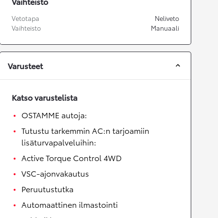
Vaihteisto
Vetotapa
Neliveto
Vaihteisto
Manuaali
Varusteet
Katso varustelista
OSTAMME autoja:
Tutustu tarkemmin AC:n tarjoamiin
lisäturvapalveluihin:
Active Torque Control 4WD
VSC-ajonvakautus
Peruutustutka
Automaattinen ilmastointi