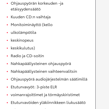
Ohjauspyörän korkeuden -ja
etäisyydensäätö
Kuuden CD:n vaihtaja
Monitoiminäyttö (kello
ulkolämpötila
keskinopeus
keskikulutus)
Radio ja CD-soitin
Nahkapäällysteinen ohjauspyörä
Nahkapäällysteinen vaihteenvalitsin
Ohjauspyörä audiojärjestelmän säätimillä
Etuturvavyöt: 3-piste ELR
voimanrajoittimet ja törmäyskiristimet
Etuturvavöiden yläkiinnikkeen liukusäätö