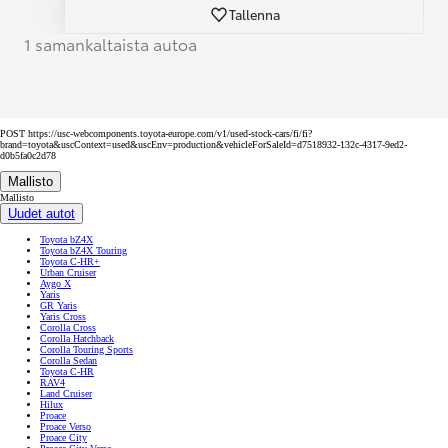
Tallenna
1 samankaltaista autoa
POST https://usc-webcomponents.toyota-europe.com/v1/used-stock-cars/fi/fi?
brand=toyota&uscContext=used&uscEnv=production&vehicleForSaleId=d7518932-132c-4317-9ed2-
d0b5fa0c2d78
Mallisto
Mallisto
Uudet autot
Toyota bZ4X
Toyota bZ4X Touring
Toyota C-HR+
Urban Cruiser
Aygo X
Yaris
GR Yaris
Yaris Cross
Corolla Cross
Corolla Hatchback
Corolla Touring Sports
Corolla Sedan
Toyota C-HR
RAV4
Land Cruiser
Hilux
Proace
Proace Verso
Proace City