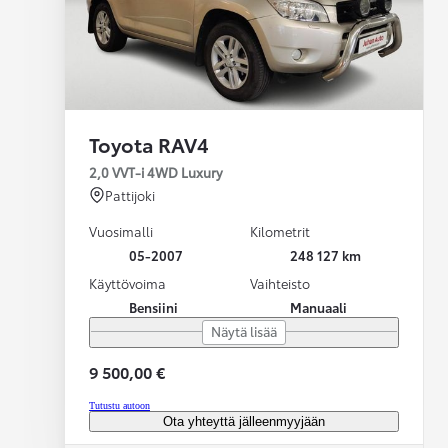
Toyota RAV4
2,0 VVT-i 4WD Luxury
Pattijoki
Vuosimalli
Kilometrit
05-2007
248 127 km
Käyttövoima
Vaihteisto
Bensiini
Manuaali
Näytä lisää
9 500,00 €
Tutustu autoon
Ota yhteyttä jälleenmyyjään