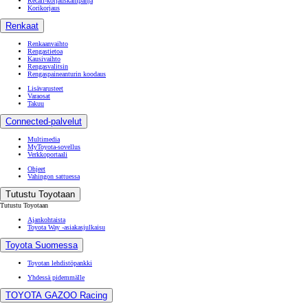
Recall-korjauskampanja
Korikorjaus
Renkaat
Renkaanvaihto
Rengastietoa
Kausivaihto
Rengasvalitsin
Rengaspaineanturin koodaus
Lisävarusteet
Varaosat
Takuu
Connected-palvelut
Multimedia
MyToyota-sovellus
Verkkoportaali
Ohjeet
Vahingon sattuessa
Tutustu Toyotaan
Tutustu Toyotaan
Ajankohtaista
Toyota Way -asiakasjulkaisu
Toyota Suomessa
Toyotan lehdistöpankki
Yhdessä pidemmälle
TOYOTA GAZOO Racing