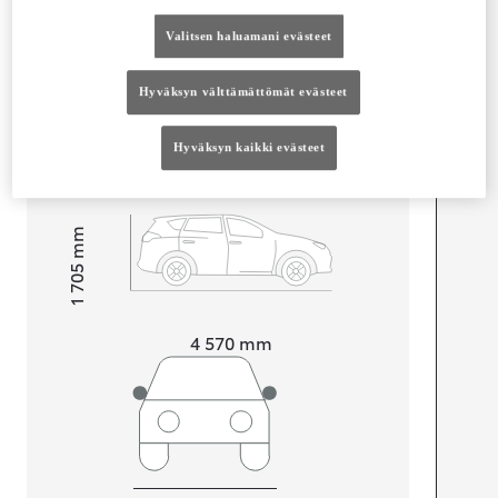
Mitat ja tilavuus
Valitsen haluamani evästeet
Ovet
4
Istuimet
5
Hyväksyn välttämättömät evästeet
Tavaratilan tilavuus
547
L
Hyväksyn kaikki evästeet
mm
1 705
Korkeus
Pituus
4 570
mm
Leveys