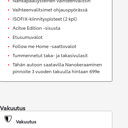
Nahkapäällysteinen vaihteenvalitsin
Vaihteenvalitsimet ohjauspyörässä
ISOFIX-kiinnityspisteet (2 kpl)
Acitve Edition -sisusta
Etusumuvalot
Follow me Home -saattovalot
Tummennetut taka- ja takasivulasit
Tähän autoon saatavilla Nanokeraaminen
pinnoite 3 vuoden takuulla hintaan 699e
Vakuutus
Vakuutus