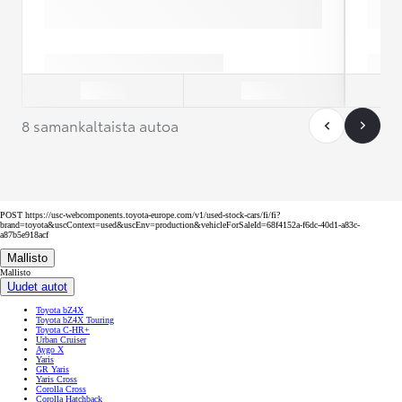
8 samankaltaista autoa
POST https://usc-webcomponents.toyota-europe.com/v1/used-stock-cars/fi/fi?
brand=toyota&uscContext=used&uscEnv=production&vehicleForSaleId=68f4152a-f6dc-40d1-a83c-
a87b5e918acf
Mallisto
Mallisto
Uudet autot
Toyota bZ4X
Toyota bZ4X Touring
Toyota C-HR+
Urban Cruiser
Aygo X
Yaris
GR Yaris
Yaris Cross
Corolla Cross
Corolla Hatchback