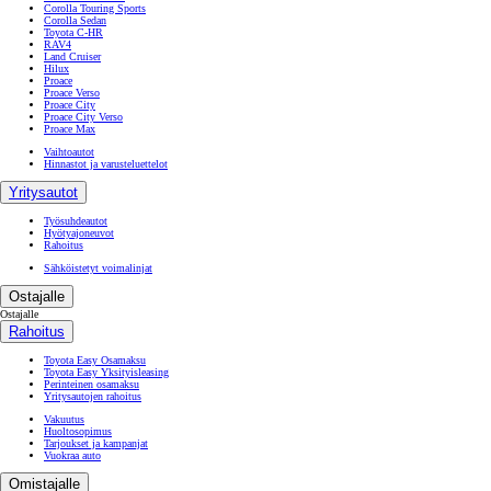
Corolla Touring Sports
Corolla Sedan
Toyota C-HR
RAV4
Land Cruiser
Hilux
Proace
Proace Verso
Proace City
Proace City Verso
Proace Max
Vaihtoautot
Hinnastot ja varusteluettelot
Yritysautot
Työsuhdeautot
Hyötyajoneuvot
Rahoitus
Sähköistetyt voimalinjat
Ostajalle
Ostajalle
Rahoitus
Toyota Easy Osamaksu
Toyota Easy Yksityisleasing
Perinteinen osamaksu
Yritysautojen rahoitus
Vakuutus
Huoltosopimus
Tarjoukset ja kampanjat
Vuokraa auto
Omistajalle