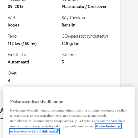
09-2015
Maastoauto / Crossover
Väri
Käyttövoima
hopea
Bensiini
Teho
CO₂-päästöt (yhdistetty)
112 kw (150 hv)
149 g/km
Vaihteisto
Istuimet
Automaatti
5
Ovet
4
Evästeasetukset sivuillamme
Auton lisätiedot
Käytämme evästeitä, jotta sivustomme toimii oikein ja voimme personoida sisältöä
ja mainoksia, tarjota sosiaalisen median ominaisuuksia ja analysoida
tietoliikennettä. Jaamme myös tietoja tavasta, jolla käytät sivustoamme sosiaalisen
Tekniset tiedot
median, mainonta- ja analytiikkakumppaneidemme kanssa.
Katso lisätietoja
evästeidemme käyttöehdoista