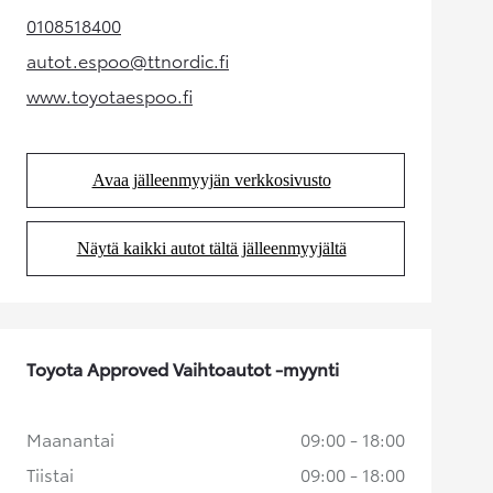
0108518400
(Aukeaa uudessa välilehdessä)
autot.espoo@ttnordic.fi
(Aukeaa uudessa välilehdessä)
www.toyotaespoo.fi
(Aukeaa uudessa välilehdessä)
Avaa jälleenmyyjän verkkosivusto
(Aukeaa uudessa välilehdessä)
Näytä kaikki autot tältä jälleenmyyjältä
(Aukeaa uudessa välilehdessä)
Toyota Approved Vaihtoautot -myynti
Maanantai
09:00 - 18:00
Tiistai
09:00 - 18:00