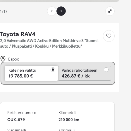
1/17
Toyota RAV4
Tallenna auto
2,0 Valvematic AWD Active Edition Multidrive S *Suomi-
auto / Pluspaketti / Koukku / Merkkihuollettu*
Espoo
Vaihda rahoitukseen
Käteinen valittu
Vaihda rahoitukseen
19 785,00 €
426,87 € / kk
Rekisterinumero
Kilometrit
OUX-679
210 000 km
Vuosimalli
Korimalli