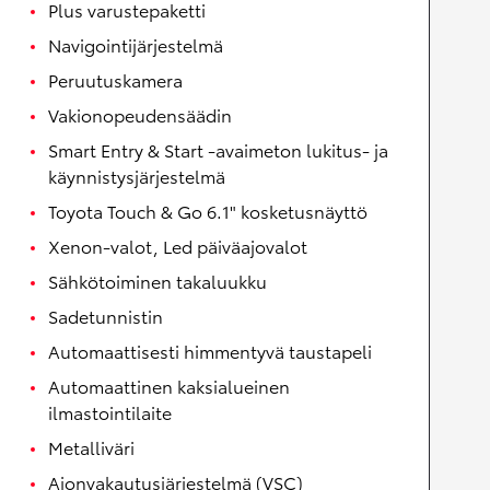
Plus varustepaketti
Navigointijärjestelmä
Peruutuskamera
Vakionopeudensäädin
Smart Entry & Start -avaimeton lukitus- ja
käynnistysjärjestelmä
Toyota Touch & Go 6.1" kosketusnäyttö
Xenon-valot, Led päiväajovalot
Sähkötoiminen takaluukku
Sadetunnistin
Automaattisesti himmentyvä taustapeli
Automaattinen kaksialueinen
ilmastointilaite
Metalliväri
Ajonvakautusjärjestelmä (VSC)