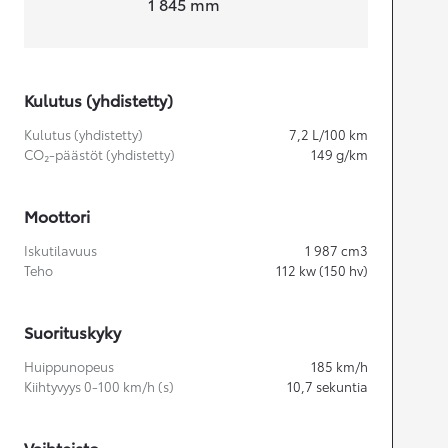
1 845
mm
Kulutus (yhdistetty)
Kulutus (yhdistetty)
7,2
L/100 km
CO₂-päästöt (yhdistetty)
149
g/km
Moottori
Iskutilavuus
1 987
cm3
Teho
112
kw (150 hv)
Suorituskyky
Huippunopeus
185
km/h
Kiihtyvyys 0-100 km/h (s)
10,7
sekuntia
Vaihteisto