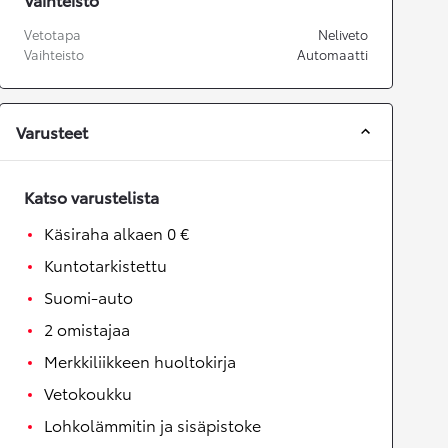
Vetotapa
Neliveto
Vaihteisto
Automaatti
Varusteet
Katso varustelista
Käsiraha alkaen 0 €
Kuntotarkistettu
Suomi-auto
2 omistajaa
Merkkiliikkeen huoltokirja
Vetokoukku
Lohkolämmitin ja sisäpistoke