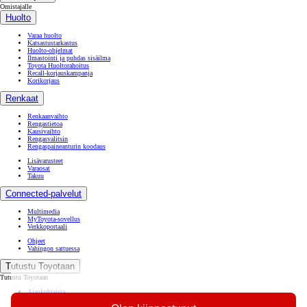
Omistajalle
Huolto
Varaa huolto
Katsastustarkastus
Huolto-ohjelmat
Ilmastointi ja puhdas sisäilma
Toyota Huoltorahoitus
Recall-korjauskampanja
Korikorjaus
Renkaat
Renkaanvaihto
Rengastietoa
Kausivaihto
Rengasvalitsin
Rengaspaineanturin koodaus
Lisävarusteet
Varaosat
Takuu
Connected-palvelut
Multimedia
MyToyota-sovellus
Verkkoportaali
Ohjeet
Vahingon sattuessa
Tutustu Toyotaan
Tutustu Toyotaan
Ajankohtaista
Toyota Way -asiakasjulkaisu