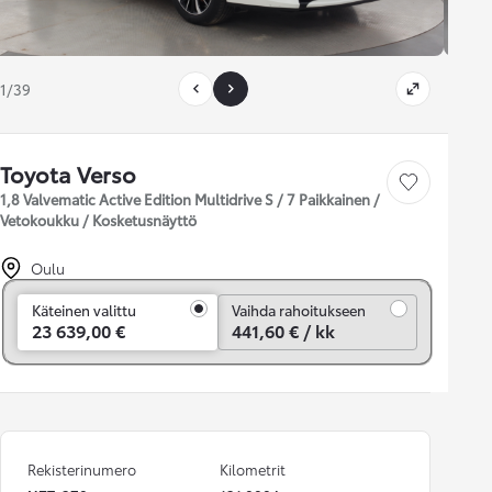
1/39
Toyota Verso
Tallenna auto
1,8 Valvematic Active Edition Multidrive S / 7 Paikkainen /
Vetokoukku / Kosketusnäyttö
Oulu
Vaihda rahoitukseen
Käteinen valittu
Vaihda rahoitukseen
23 639,00 €
441,60 € / kk
Rekisterinumero
Kilometrit