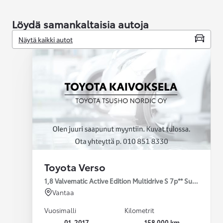
Löydä samankaltaisia autoja
Näytä kaikki autot
Toyota Verso
1,8 Valvematic Active Edition Multidrive S 7p** Suomi-auto
Vantaa
Vuosimalli
Kilometrit
01-2017
158 000 km