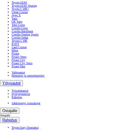
Toyota bZ4X
Toyota bZ4X Touring
Toyota C-HR+
Urban Cruiser
Aygo X
Yaris
GR Yaris
Yaris Cross
Corolla Cross
Corolla Hatchback
Corolla Touring Sports
Corolla Sedan
Toyota C-HR
RAV4
Land Cruiser
Hilux
Proace
Proace Verso
Proace City
Proace City Verso
Proace Max
Vaihtoautot
Hinnastot ja varusteluettelot
Yritysautot
Työsuhdeautot
Hyötyajoneuvot
Rahoitus
Sähköistetyt voimalinjat
Ostajalle
Ostajalle
Rahoitus
Toyota Easy Osamaksu