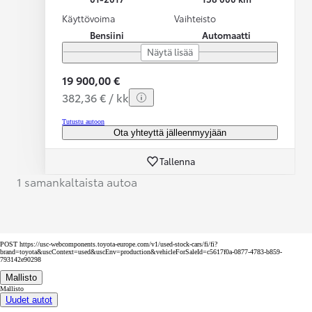
Käyttövoima
Vaihteisto
Bensiini
Automaatti
Näytä lisää
19 900,00 €
382,36 € / kk
Tutustu autoon
Ota yhteyttä jälleenmyyjään
Tallenna
1 samankaltaista autoa
POST https://usc-webcomponents.toyota-europe.com/v1/used-stock-cars/fi/fi?
brand=toyota&uscContext=used&uscEnv=production&vehicleForSaleId=c5617f0a-0877-4783-b859-
793142e90298
Mallisto
Mallisto
Uudet autot