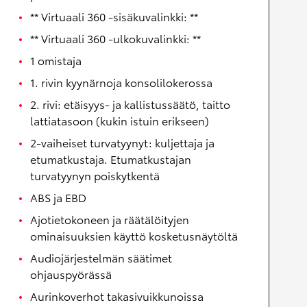
** Virtuaali 360 -sisäkuvalinkki: **
** Virtuaali 360 -ulkokuvalinkki: **
1 omistaja
1. rivin kyynärnoja konsolilokerossa
2. rivi: etäisyys- ja kallistussäätö, taitto
lattiatasoon (kukin istuin erikseen)
2-vaiheiset turvatyynyt: kuljettaja ja
etumatkustaja. Etumatkustajan
turvatyynyn poiskytkentä
ABS ja EBD
Ajotietokoneen ja räätälöityjen
ominaisuuksien käyttö kosketusnäytöltä
Audiojärjestelmän säätimet
ohjauspyörässä
Aurinkoverhot takasivuikkunoissa