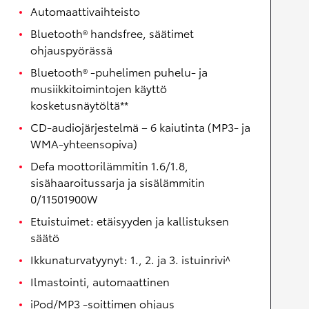
Automaattivaihteisto
Bluetooth® handsfree, säätimet
ohjauspyörässä
Bluetooth® -puhelimen puhelu- ja
musiikkitoimintojen käyttö
kosketusnäytöltä**
CD-audiojärjestelmä – 6 kaiutinta (MP3- ja
WMA-yhteensopiva)
Defa moottorilämmitin 1.6/1.8,
sisähaaroitussarja ja sisälämmitin
0/11501900W
Etuistuimet: etäisyyden ja kallistuksen
säätö
Ikkunaturvatyynyt: 1., 2. ja 3. istuinrivi^
Ilmastointi, automaattinen
iPod/MP3 -soittimen ohjaus