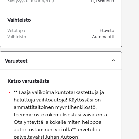
Kiihtyvyys 0-100 km/h (s)
11,1
sekuntia
Vaihteisto
Vetotapa
Etuveto
Vaihteisto
Automaatti
Varusteet
Katso varustelista
** Laaja valikoima kuntotarkastettuja ja
haluttuja vaihtoautoja! Käytössäsi on
ammattitaitoinen myyntihenkilöstö,
teemme ostokokemuksestasi vaivatonta.
Ota yhteyttä ja kokeile miten helppoa
auton ostaminen voi olla**Tervetuloa
palveltavaksi Juhan Autoon!