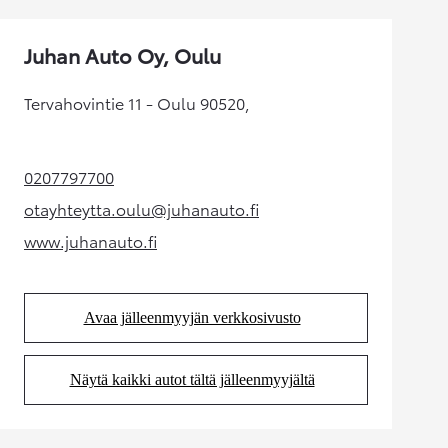
Juhan Auto Oy, Oulu
Tervahovintie 11 - Oulu 90520,
0207797700
(Aukeaa uudessa välilehdessä)
otayhteytta.oulu@juhanauto.fi
(Aukeaa uudessa välilehdessä)
www.juhanauto.fi
(Aukeaa uudessa välilehdessä)
Avaa jälleenmyyjän verkkosivusto
(Aukeaa uudessa välilehdessä)
Näytä kaikki autot tältä jälleenmyyjältä
(Aukeaa uudessa välilehdessä)