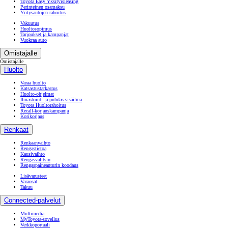
Toyota Easy Yksityisleasing
Perinteinen osamaksu
Yritysautojen rahoitus
Vakuutus
Huoltosopimus
Tarjoukset ja kampanjat
Vuokraa auto
Omistajalle
Omistajalle
Huolto
Varaa huolto
Katsastustarkastus
Huolto-ohjelmat
Ilmastointi ja puhdas sisäilma
Toyota Huoltorahoitus
Recall-korjauskampanja
Korikorjaus
Renkaat
Renkaanvaihto
Rengastietoa
Kausivaihto
Rengasvalitsin
Rengaspaineanturin koodaus
Lisävarusteet
Varaosat
Takuu
Connected-palvelut
Multimedia
MyToyota-sovellus
Verkkoportaali