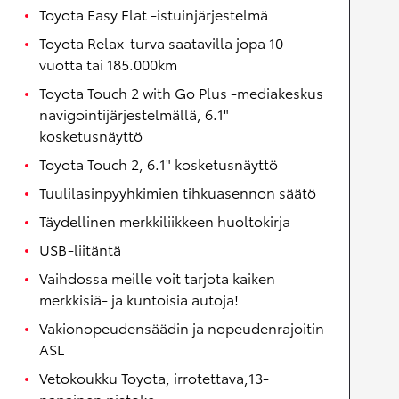
Toyota Easy Flat -istuinjärjestelmä
Toyota Relax-turva saatavilla jopa 10
vuotta tai 185.000km
Toyota Touch 2 with Go Plus -mediakeskus
navigointijärjestelmällä, 6.1"
kosketusnäyttö
Toyota Touch 2, 6.1" kosketusnäyttö
Tuulilasinpyyhkimien tihkuasennon säätö
Täydellinen merkkiliikkeen huoltokirja
USB-liitäntä
Vaihdossa meille voit tarjota kaiken
merkkisiä- ja kuntoisia autoja!
Vakionopeudensäädin ja nopeudenrajoitin
ASL
Vetokoukku Toyota, irrotettava,13-
napainen pistoke