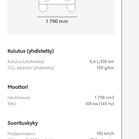
Leveys
1 790
mm
Kulutus (yhdistetty)
Kulutus (yhdistetty)
6,6
L/100 km
CO₂-päästöt (yhdistetty)
150
g/km
Moottori
Iskutilavuus
1 798
cm3
Teho
108
kw (145 hv)
Suorituskyky
Huippunopeus
185
km/h