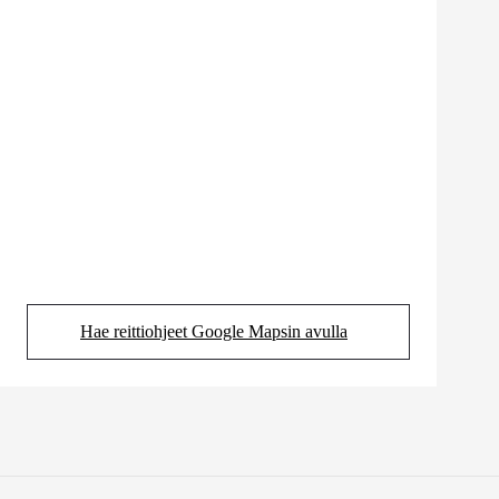
Hae reittiohjeet Google Mapsin avulla
(Aukeaa uudessa välilehdessä)