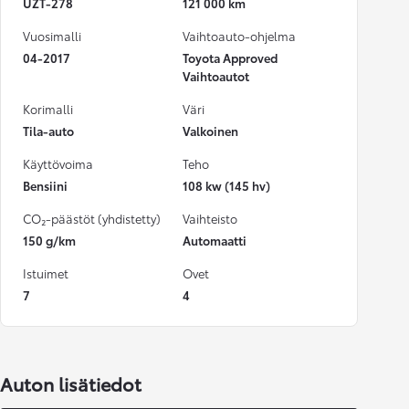
UZT-278
121 000 km
Vuosimalli
Vaihtoauto-ohjelma
04-2017
Toyota Approved
Vaihtoautot
Korimalli
Väri
Tila-auto
Valkoinen
Käyttövoima
Teho
Bensiini
108 kw (145 hv)
CO₂-päästöt (yhdistetty)
Vaihteisto
150 g/km
Automaatti
Istuimet
Ovet
7
4
Auton lisätiedot