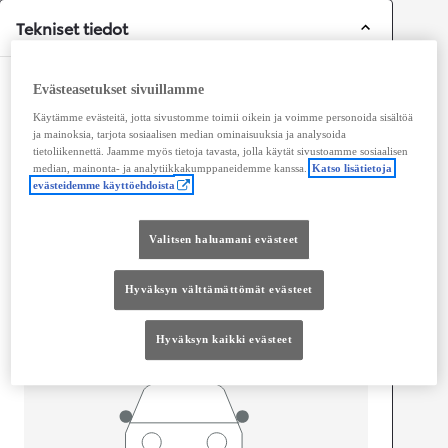
Tekniset tiedot
Mitat ja tilavuus
Evästeasetukset sivuillamme
Käytämme evästeitä, jotta sivustomme toimii oikein ja voimme personoida sisältöä
Ovet
4
ja mainoksia, tarjota sosiaalisen median ominaisuuksia ja analysoida
Istuimet
7
tietoliikennettä. Jaamme myös tietoja tavasta, jolla käytät sivustoamme sosiaalisen
Tavaratilan tilavuus
155
L
median, mainonta- ja analytiikkakumppaneidemme kanssa.
Katso lisätietoja
evästeidemme käyttöehdoista
Valitsen haluamani evästeet
Hyväksyn välttämättömät evästeet
Hyväksyn kaikki evästeet
Pituus
4 460
mm