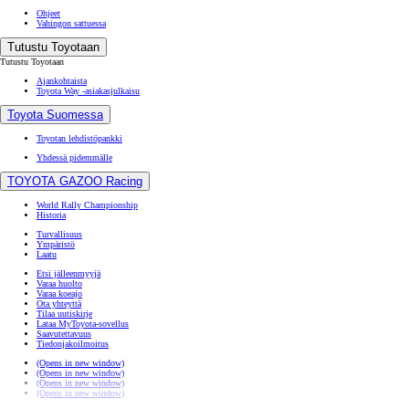
Ohjeet
Vahingon sattuessa
Tutustu Toyotaan
Tutustu Toyotaan
Ajankohtaista
Toyota Way -asiakasjulkaisu
Toyota Suomessa
Toyotan lehdistöpankki
Yhdessä pidemmälle
TOYOTA GAZOO Racing
World Rally Championship
Historia
Turvallisuus
Ympäristö
Laatu
Etsi jälleenmyyjä
Varaa huolto
Varaa koeajo
Ota yhteyttä
Tilaa uutiskirje
Lataa MyToyota-sovellus
Saavutettavuus
Tiedonjakoilmoitus
(Opens in new window)
(Opens in new window)
(Opens in new window)
(Opens in new window)