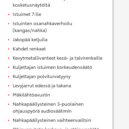
kosketusnäytöltä
Istuimet 7:lle
Istuinten osanahkaverhoilu
(kangas/nahka)
Jakopää ketjulla
Kahdet renkaat
Kevytmetallivanteet kesä- ja talvirenkaille
Kuljettajan istuimen korkeudensäätö
Kuljettajan polviturvatyyny
Levyjarrut edessä ja takana
Mäkilähtöavustin
Nahkapäällysteinen 3-puolainen
ohjauspyörä audiosäätimin
Nahkapäällysteinen vaihteenvalitsin
Ohjauspyörän korkeus- ja etäisyyssäätö