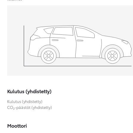
Yaris Cross
HYBRIDI
Tulossa pian
Kulutus (yhdistetty)
Kulutus (yhdistetty)
CO₂-päästöt (yhdistetty)
Moottori