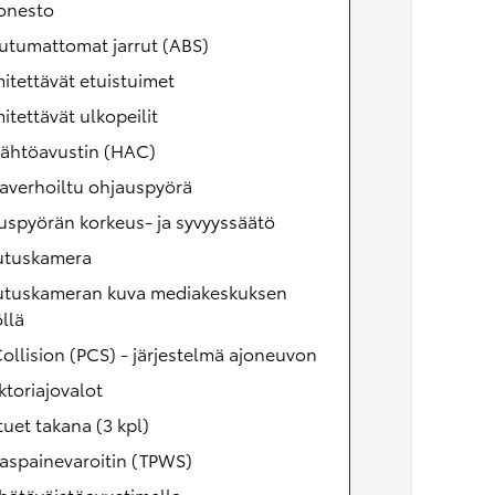
tonesto
utumattomat jarrut (ABS)
tettävät etuistuimet
tettävät ulkopeilit
lähtöavustin (HAC)
averhoiltu ohjauspyörä
uspyörän korkeus- ja syvyyssäätö
utuskamera
utuskameran kuva mediakeskuksen
llä
ollision (PCS) - järjestelmä ajoneuvon
ktoriajovalot
uet takana (3 kpl)
aspainevaroitin (TPWS)
hätäväistöavustimella