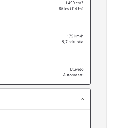
1 490
cm3
85
kw (114 hv)
175
km/h
9,7
sekuntia
Etuveto
Automaatti