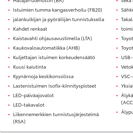
Istuimien tumma kangasverhoilu (FB20)
Sähkö
jalankulkijan ja pyöräilijän tunnistuksella
Takal
Kahdet renkaat
toim
Kaistavahti ohjausavustimella (LTA)
Toyo
Kaukovaloautomatiikka (AHB)
Toyo
Kuljettajan istuimen korkeudensäätö
USB-l
Kuusi kaiutinta
Veto
Kyynärnoja keskikonsolissa
VSC-
Corolla Touring Sports
Lastenistuimen Isofix-kiinnityspisteet
Yksia
HYBRIDI
LED-päiväajovalot
Älyk
(ACC
LED-takavalot
Älyp
Liikennemerkkien tunnistusjärjestelmä
(RSA)