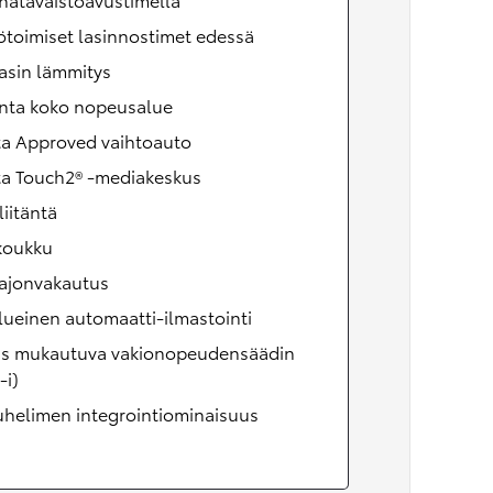
toimiset lasinnostimet edessä
asin lämmitys
inta koko nopeusalue
ta Approved vaihtoauto
ta Touch2® -mediakeskus
iitäntä
koukku
ajonvakautus
lueinen automaatti-ilmastointi
äs mukautuva vakionopeudensäädin
-i)
uhelimen integrointiominaisuus