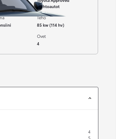
Toyota Approved
Vaihtoautot
ima
Teho
nsiini
85 kw (114 hv)
Ovet
4
4
5