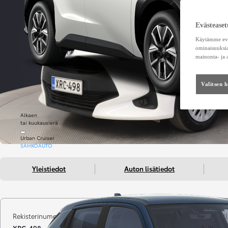
Evästeaset
Käytämme eväs
ominaisuuksia
mainonta- ja
Valitsen 
Alkaen
tai kuukausierä
Urban Cruiser
SÄHKÖAUTO
Yleistiedot
Auton lisätiedot
Rekisterinumero
Kilometrit
Vuosimall