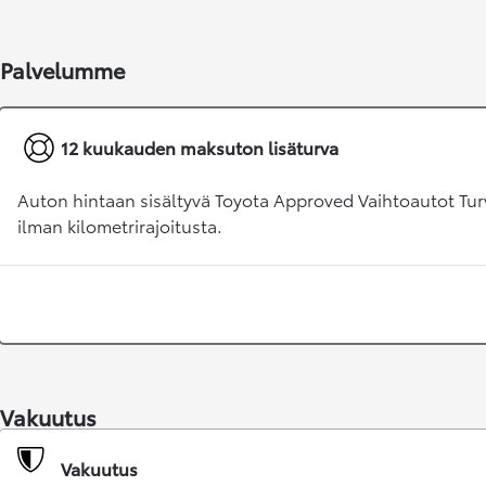
Palvelumme
12 kuukauden maksuton lisäturva
Auton hintaan sisältyvä Toyota Approved Vaihtoautot Tur
ilman kilometrirajoitusta.
Alkaen
tai kuukausierä
RAV4
LADATTAVA HYBRIDI
Vakuutus
Vakuutus