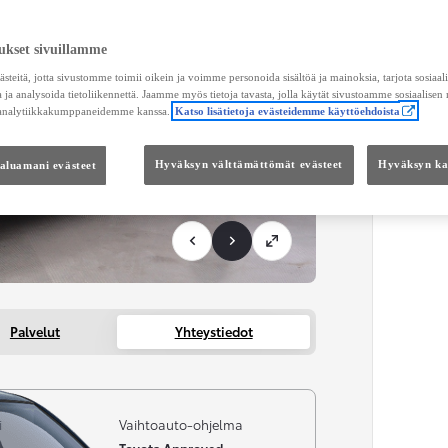
Maksu
ukset sivuillamme
KUL
teitä, jotta sivustomme toimii oikein ja voimme personoida sisältöä ja mainoksia, tarjota sosiaa
Toimi
 ja analysoida tietoliikennettä. Jaamme myös tietoja tavasta, jolla käytät sivustoamme sosiaalisen
 analytiikkakumppaneidemme kanssa.
Katso lisätietoja evästeidemme käyttöehdoista
KOKO
haluamani evästeet
Hyväksyn välttämättömät evästeet
Hyväksyn kai
Kätei
Palvelut
Yhteystiedot
i
Vaihtoauto-ohjelma