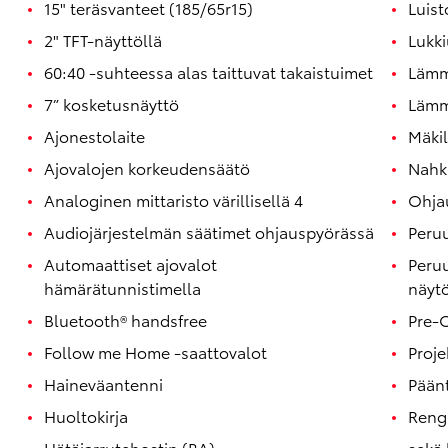
15" teräsvanteet (185/65r15)
Luis
2" TFT-näyttöllä
Lukki
60:40 -suhteessa alas taittuvat takaistuimet
Lämmi
7” kosketusnäyttö
Lämmi
Ajonestolaite
Mäki
Ajovalojen korkeudensäätö
Nahk
Analoginen mittaristo värillisellä 4
Ohja
Audiojärjestelmän säätimet ohjauspyörässä
Peru
Automaattiset ajovalot
Peru
hämärätunnistimella
näytö
Bluetooth® handsfree
Pre-C
Follow me Home -saattovalot
Proje
Haineväantenni
Päänt
Huoltokirja
Reng
Hätäjarrutehostin (BA)
sekä 