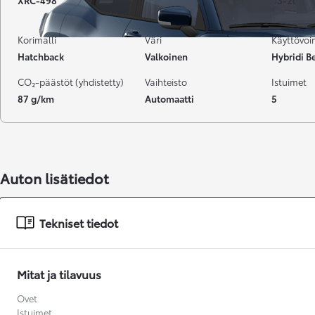
XRC-498
30 000 km
03-2022
Korimalli
Väri
Käyttövo
Hatchback
Valkoinen
Hybridi Be
CO₂-päästöt (yhdistetty)
Vaihteisto
Istuimet
87 g/km
Automaatti
5
Auton lisätiedot
Tekniset tiedot
Mitat ja tilavuus
Alkaen
Ovet
tai kuukausierä
Istuimet