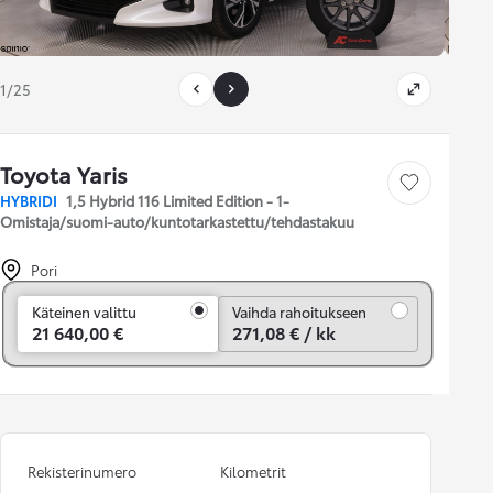
1/25
Toyota Yaris
Tallenna auto
HYBRIDI
1,5 Hybrid 116 Limited Edition - 1-
Omistaja/suomi-auto/kuntotarkastettu/tehdastakuu
Pori
Vaihda rahoitukseen
Käteinen valittu
Vaihda rahoitukseen
21 640,00 €
271,08 € / kk
Rekisterinumero
Kilometrit