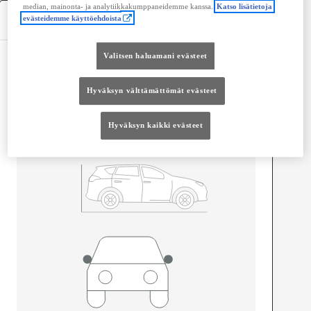
median, mainonta- ja analytiikkakumppaneidemme kanssa.
Katso lisätietoja
Tekniset tiedot
evästeidemme käyttöehdoista
Valitsen haluamani evästeet
Mitat ja tilavuus
Ovet
4
Hyväksyn välttämättömät evästeet
Istuimet
5
Hyväksyn kaikki evästeet