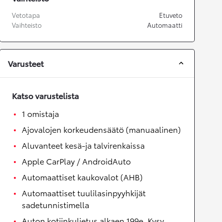
Vetotapa
Etuveto
Vaihteisto
Automaatti
Varusteet
Katso varustelista
1 omistaja
Ajovalojen korkeudensäätö (manuaalinen)
Aluvanteet kesä-ja talvirenkaissa
Apple CarPlay / AndroidAuto
Automaattiset kaukovalot (AHB)
Automaattiset tuulilasinpyyhkijät
sadetunnistimella
Auton kotiinkuljetus alkaen 199e. Kysy