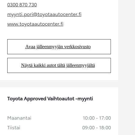
0300 870 730
(Aukeaa uudessa välilehdessä)
myynti.pori@toyotaautocenter.fi
(Aukeaa uudessa välilehdessä)
www.toyotaautocenter.fi
(Aukeaa uudessa välilehdessä)
Avaa jälleenmyyjän verkkosivusto
(Aukeaa uudessa välilehdessä)
Näytä kaikki autot tältä jälleenmyyjältä
(Aukeaa uudessa välilehdessä)
Toyota Approved Vaihtoautot -myynti
Maanantai
10:00 - 17:00
Tiistai
09:00 - 18:00