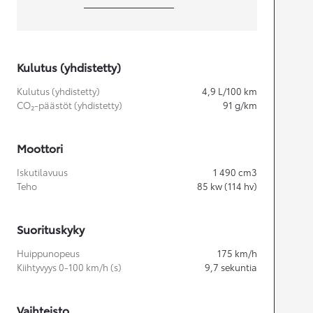
Kulutus (yhdistetty)
Kulutus (yhdistetty)
4,9
L/100 km
CO₂-päästöt (yhdistetty)
91
g/km
Moottori
Iskutilavuus
1 490
cm3
Teho
85
kw (114 hv)
Suorituskyky
Huippunopeus
175
km/h
Kiihtyvyys 0-100 km/h (s)
9,7
sekuntia
Vaihteisto