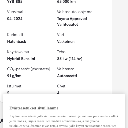
YYB-885
65 000 km
Vuosimalli
Vaihtoauto-ohjelma
04-2024
Toyota Approved
Vaihtoautot
Korimalli
Väri
Hatchback
Valkoinen
Käyttövoima
Teho
Hybridi Bensiini
85 kw (114 hv)
CO₂-päästöt (yhdistetty)
Vaihteisto
91 g/km
Automaatti
Istuimet
Ovet
5
4
Evästeasetukset sivuillamme
Käytämme evästeitä, jotta sivustomme toimii oikein ja voimme personoida sisältöä
Auton lisätiedot
ja mainoksia, tarjota sosiaalisen median ominaisuuksia ja analysoida
tietoliikennettä. Jaamme myös tietoja tavasta, jolla käytät sivustoamme sosiaalisen