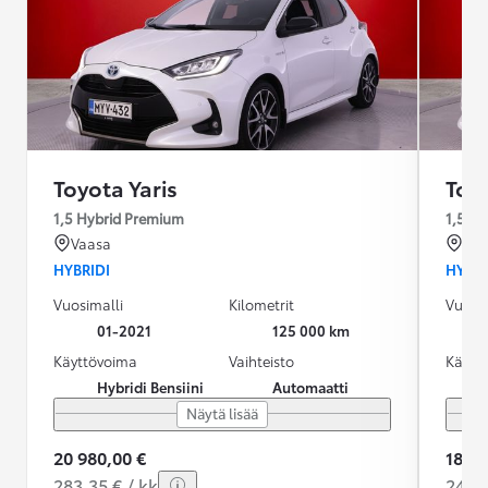
Toyota Yaris
Toyo
1,5 Hybrid Premium
1,5 Hy
Vaasa
Vaa
HYBRIDI
HYBRI
Vuosimalli
Kilometrit
Vuosim
01-2021
125 000 km
Käyttövoima
Vaihteisto
Käytt
Hybridi Bensiini
Automaatti
Näytä lisää
20 980,00 €
18 48
283,35 € / kk
247,7