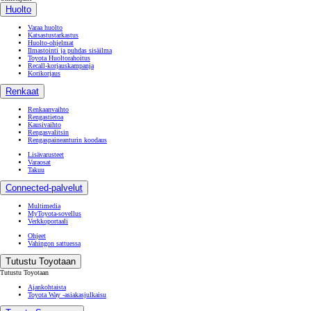
Huolto
Varaa huolto
Katsastustarkastus
Huolto-ohjelmat
Ilmastointi ja puhdas sisäilma
Toyota Huoltorahoitus
Recall-korjauskampanja
Korikorjaus
Renkaat
Renkaanvaihto
Rengastietoa
Kausivaihto
Rengasvalitsin
Rengaspaineanturin koodaus
Lisävarusteet
Varaosat
Takuu
Connected-palvelut
Multimedia
MyToyota-sovellus
Verkkoportaali
Ohjeet
Vahingon sattuessa
Tutustu Toyotaan
Tutustu Toyotaan
Ajankohtaista
Toyota Way -asiakasjulkaisu