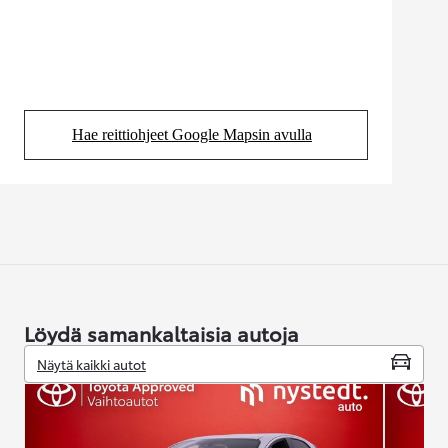
Hae reittiohjeet Google Mapsin avulla
(Aukeaa uudessa välilehdessä)
Löydä samankaltaisia autoja
Näytä kaikki autot