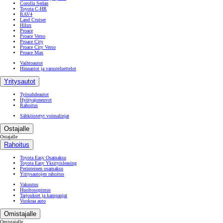
Corolla Sedan
Toyota C-HR
RAV4
Land Cruiser
Hilux
Proace
Proace Verso
Proace City
Proace City Verso
Proace Max
Vaihtoautot
Hinnastot ja varusteluettelot
Yritysautot
Työsuhdeautot
Hyötyajoneuvot
Rahoitus
Sähköistetyt voimalinjat
Ostajalle
Ostajalle
Rahoitus
Toyota Easy Osamaksu
Toyota Easy Yksityisleasing
Perinteinen osamaksu
Yritysautojen rahoitus
Vakuutus
Huoltosopimus
Tarjoukset ja kampanjat
Vuokraa auto
Omistajalle
Omistajalle