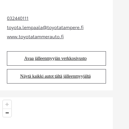
032440111
(Aukeaa uudessa välilehdessä)
toyota.lempaala@toyotatampere.fi
(Aukeaa uudessa välilehdessä)
www.toyotatammerauto.fi
(Aukeaa uudessa välilehdessä)
Avaa jälleenmyyjän verkkosivusto
(Aukeaa uudessa välilehdessä)
Näytä kaikki autot tältä jälleenmyyjältä
(Aukeaa uudessa välilehdessä)