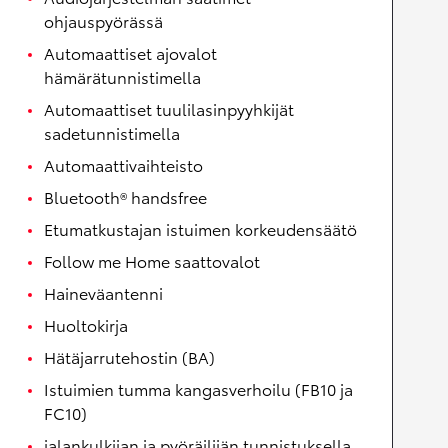
ohjauspyörässä
Automaattiset ajovalot
hämärätunnistimella
Automaattiset tuulilasinpyyhkijät
sadetunnistimella
Automaattivaihteisto
Bluetooth® handsfree
Etumatkustajan istuimen korkeudensäätö
Follow me Home saattovalot
Haineväantenni
Huoltokirja
Hätäjarrutehostin (BA)
Istuimien tumma kangasverhoilu (FB10 ja
FC10)
jalankulkijan ja pyöräilijän tunnistuksella