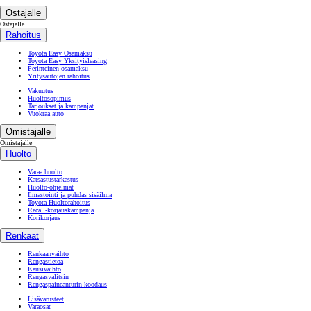
Ostajalle
Ostajalle
Rahoitus
Toyota Easy Osamaksu
Toyota Easy Yksityisleasing
Perinteinen osamaksu
Yritysautojen rahoitus
Vakuutus
Huoltosopimus
Tarjoukset ja kampanjat
Vuokraa auto
Omistajalle
Omistajalle
Huolto
Varaa huolto
Katsastustarkastus
Huolto-ohjelmat
Ilmastointi ja puhdas sisäilma
Toyota Huoltorahoitus
Recall-korjauskampanja
Korikorjaus
Renkaat
Renkaanvaihto
Rengastietoa
Kausivaihto
Rengasvalitsin
Rengaspaineanturin koodaus
Lisävarusteet
Varaosat