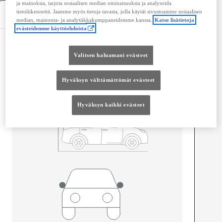
ja mainoksia, tarjota sosiaalisen median ominaisuuksia ja analysoida
tietoliikennettä. Jaamme myös tietoja tavasta, jolla käytät sivustoamme sosiaalisen
Tekniset tiedot
median, mainonta- ja analytiikkakumppaneidemme kanssa.
Katso lisätietoja
evästeidemme käyttöehdoista
Mitat ja tilavuus
Valitsen haluamani evästeet
Ovet
4
Istuimet
5
Hyväksyn välttämättömät evästeet
Hyväksyn kaikki evästeet