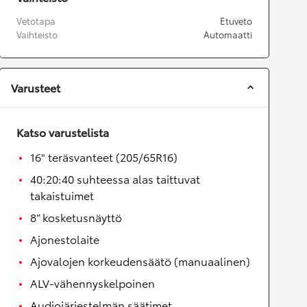
Vetotapa
Etuveto
Vaihteisto
Automaatti
Varusteet
Katso varustelista
16" teräsvanteet (205/65R16)
40:20:40 suhteessa alas taittuvat
takaistuimet
8” kosketusnäyttö
Ajonestolaite
Ajovalojen korkeudensäätö (manuaalinen)
ALV-vähennyskelpoinen
Audiojärjestelmän säätimet