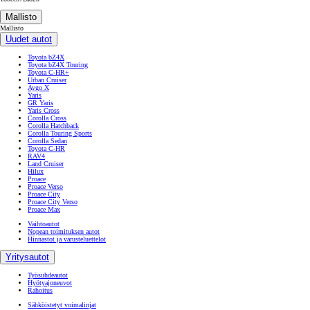
Mallisto
Mallisto
Uudet autot
Toyota bZ4X
Toyota bZ4X Touring
Toyota C-HR+
Urban Cruiser
Aygo X
Yaris
GR Yaris
Yaris Cross
Corolla Cross
Corolla Hatchback
Corolla Touring Sports
Corolla Sedan
Toyota C-HR
RAV4
Land Cruiser
Hilux
Proace
Proace Verso
Proace City
Proace City Verso
Proace Max
Vaihtoautot
Nopean toimituksen autot
Hinnastot ja varusteluettelot
Yritysautot
Työsuhdeautot
Hyötyajoneuvot
Rahoitus
Sähköistetyt voimalinjat