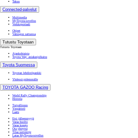
Takuu
Connected-palvelut
Multimedia
MyToyota-sovellus
Verkkoportaali
Ohjeet
Vahingon sattuessa
Tutustu Toyotaan
Tutustu Toyotaan
Ajankohtaista
Toyota Way -asiakasjulkaisu
Toyota Suomessa
Toyotan lehdistöpankki
Yhdessä pidemmälle
TOYOTA GAZOO Racing
World Rally Championship
Historia
Turvallisuus
Ympäristö
Laatu
Etsi jälleenmyyjä
Varaa huolto
Varaa koeajo
Ota yhteyttä
Tilaa uutiskirje
Lataa MyToyota-sovellus