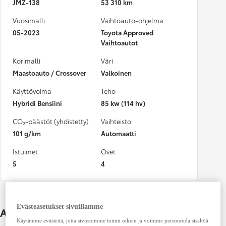
JMZ-138
53 310 km
Vuosimalli
Vaihtoauto-ohjelma
05-2023
Toyota Approved
Vaihtoautot
Korimalli
Väri
Maastoauto / Crossover
Valkoinen
Käyttövoima
Teho
Hybridi Bensiini
85 kw (114 hv)
CO₂-päästöt (yhdistetty)
Vaihteisto
101 g/km
Automaatti
Istuimet
Ovet
5
4
Evästeasetukset sivuillamme
Auton lisätiedot
Käytämme evästeitä, jotta sivustomme toimii oikein ja voimme personoida sisältöä