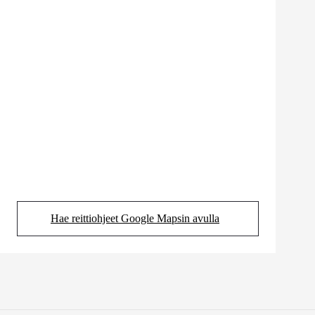
Hae reittiohjeet Google Mapsin avulla
(Aukeaa uudessa välilehdessä)