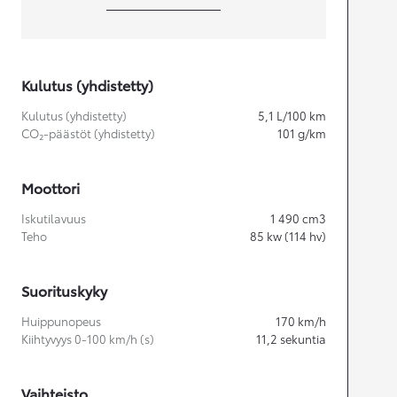
Kulutus (yhdistetty)
Kulutus (yhdistetty)
5,1
L/100 km
CO₂-päästöt (yhdistetty)
101
g/km
Moottori
Iskutilavuus
1 490
cm3
Teho
85
kw (114 hv)
Suorituskyky
Huippunopeus
170
km/h
Kiihtyvyys 0-100 km/h (s)
11,2
sekuntia
Vaihteisto