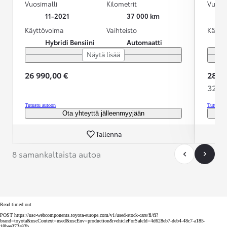
Vuosimalli
Kilometrit
Vuosim
11-2021
37 000 km
Käyttövoima
Vaihteisto
Käytt
Hybridi Bensiini
Automaatti
Näytä lisää
26 990,00 €
28 89
320,3
Tutustu autoon
Tutustu 
Ota yhteyttä jälleenmyyjään
Tallenna
8 samankaltaista autoa
Read timed out
POST https://usc-webcomponents.toyota-europe.com/v1/used-stock-cars/fi/fi?
brand=toyota&uscContext=used&uscEnv=production&vehicleForSaleId=4d628eb7-deb4-48c7-a185-
18bee372a82b