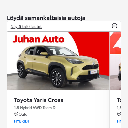
Löydä samankaltaisia autoja
Näytä kaikki autot
Toyota Yaris Cross
Toyo
1.5 Hybrid AWD Team D
1,5 H
Oulu
Rai
HYBRIDI
HYBRI