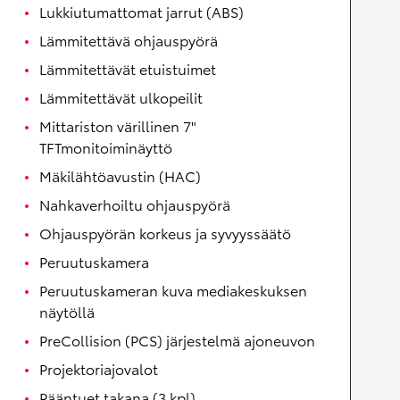
Lukkiutumattomat jarrut (ABS)
Lämmitettävä ohjauspyörä
Lämmitettävät etuistuimet
Lämmitettävät ulkopeilit
Mittariston värillinen 7"
TFTmonitoiminäyttö
Mäkilähtöavustin (HAC)
Nahkaverhoiltu ohjauspyörä
Ohjauspyörän korkeus ja syvyyssäätö
Peruutuskamera
Peruutuskameran kuva mediakeskuksen
näytöllä
PreCollision (PCS) järjestelmä ajoneuvon
Projektoriajovalot
Pääntuet takana (3 kpl)