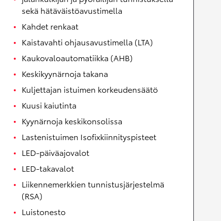
sekä hätäväistöavustimella
Kahdet renkaat
Kaistavahti ohjausavustimella (LTA)
Kaukovaloautomatiikka (AHB)
Keskikyynärnoja takana
Kuljettajan istuimen korkeudensäätö
Kuusi kaiutinta
Kyynärnoja keskikonsolissa
Lastenistuimen Isofixkiinnityspisteet
LED-päiväajovalot
LED-takavalot
Liikennemerkkien tunnistusjärjestelmä
(RSA)
Luistonesto