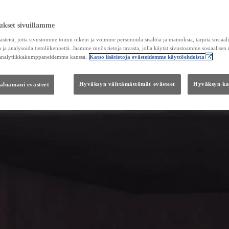
ukset sivuillamme
teitä, jotta sivustomme toimii oikein ja voimme personoida sisältöä ja mainoksia, tarjota sosiaa
 ja analysoida tietoliikennettä. Jaamme myös tietoja tavasta, jolla käytät sivustoamme sosiaalisen
 analytiikkakumppaneidemme kanssa.
Katso lisätietoja evästeidemme käyttöehdoista
haluamani evästeet
Hyväksyn välttämättömät evästeet
Hyväksyn kai