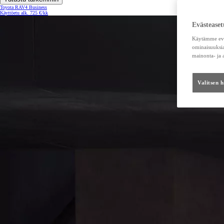
Toyota RAV4 Business
Käyttöetu alk. 725 €/kk
Evästeaset
Käytämme eväs
ominaisuuksia
mainonta- ja
Valitsen 