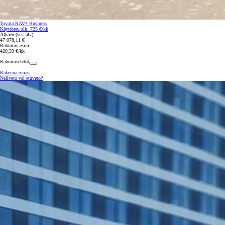
Toyota RAV4 Business
Käyttöetu alk. 725 €/kk
Alkaen (sis. alv)
47 078,11 €
Rahoitus esim.
420,59 €/kk
Rahoitusehdot
Rakenna omasi
Neliveto vai etuveto?