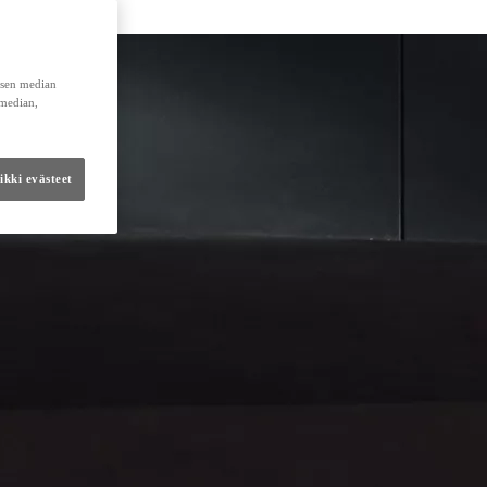
lisen median
 median,
kki evästeet