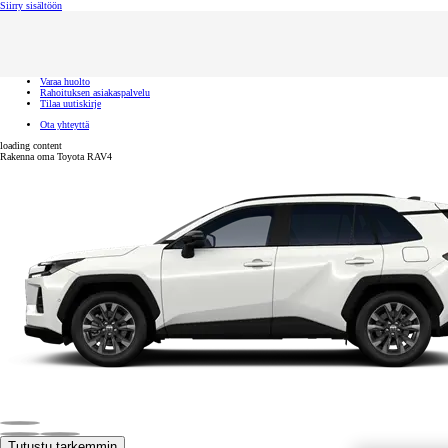
(Paina Enter)
Siirry sisältöön
Ota yhteyttä
Toyota palvelee
Sulje
Etsi jälleenmyyjä
Varaa koeajo
Varaa huolto
Rahoituksen asiakaspalvelu
Tilaa uutiskirje
Ota yhteyttä
loading content
Rakenna oma Toyota RAV4
Tutustu tarkemmin