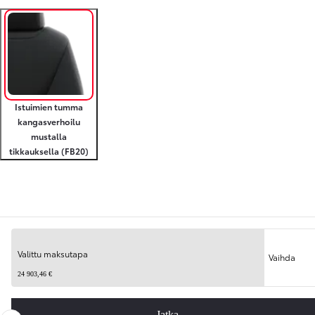
Istuimien tumma
kangasverhoilu
mustalla
tikkauksella (FB20)
Yhteenveto
Valittu maksutapa
Vaihda
Edellinen
Seuraav
24 903,46 €
Jatka