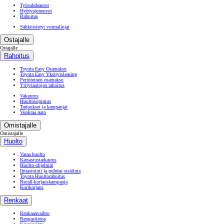
Työsuhdeautot
Hyötyajoneuvot
Rahoitus
Sähköistetyt voimalinjat
Ostajalle
Ostajalle
Rahoitus
Toyota Easy Osamaksu
Toyota Easy Yksityisleasing
Perinteinen osamaksu
Yritysautojen rahoitus
Vakuutus
Huoltosopimus
Tarjoukset ja kampanjat
Vuokraa auto
Omistajalle
Omistajalle
Huolto
Varaa huolto
Katsastustarkastus
Huolto-ohjelmat
Ilmastointi ja puhdas sisäilma
Toyota Huoltorahoitus
Recall-korjauskampanja
Korikorjaus
Renkaat
Renkaanvaihto
Rengastietoa