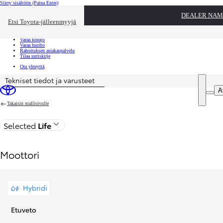
Siirry sisältöön
(Paina Enter)
Ota yhteyttä
DEALER NAM
Sulje
Etsi Toyota-jälleenmyyjä
Toyota palvelee
Etsi jälleenmyyjä
Varaa koeajo
Varaa huolto
Rahoituksen asiakaspalvelu
Tilaa uutiskirje
Ota yhteyttä
Tekniset tiedot ja varusteet
Price is updated The price of your configuration is 24 903,46 €
A
Takaisin mallisivulle
Selected
Life
Moottori
Hybridi
Etuveto