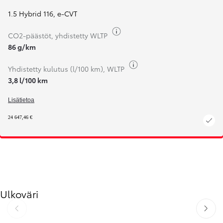
1.5 Hybrid 116
,
e-CVT
Näytä polttoaine-tieto
CO2-päästöt, yhdistetty WLTP
86 g/km
Näytä polttoaine-tieto
Yhdistetty kulutus (l/100 km), WLTP
3,8 l/100 km
Lisätietoa
24 647,46 €
Ulkoväri
Edellinen
Seuraav