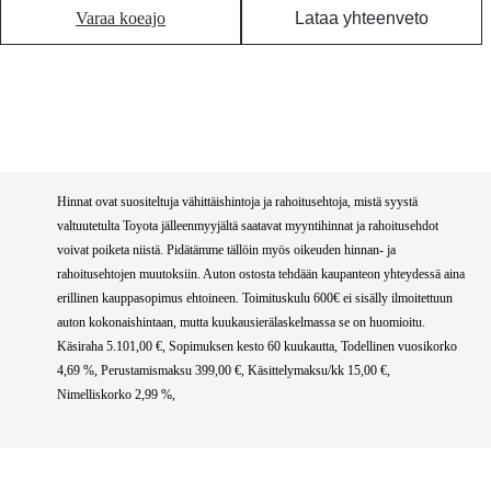
Varaa koeajo
Lataa yhteenveto
Hinnat ovat suositeltuja vähittäishintoja ja rahoitusehtoja, mistä syystä
valtuutetulta Toyota jälleenmyyjältä saatavat myyntihinnat ja rahoitusehdot
voivat poiketa niistä. Pidätämme tällöin myös oikeuden hinnan- ja
rahoitusehtojen muutoksiin. Auton ostosta tehdään kaupanteon yhteydessä aina
erillinen kauppasopimus ehtoineen. Toimituskulu 600€ ei sisälly ilmoitettuun
auton kokonaishintaan, mutta kuukausierälaskelmassa se on huomioitu.
Käsiraha 5.101,00 €, Sopimuksen kesto 60 kuukautta, Todellinen vuosikorko
4,69 %, Perustamismaksu 399,00 €, Käsittelymaksu/kk 15,00 €,
Nimelliskorko 2,99 %,