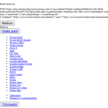
Read timed out
POST https://dxp-webcarconfig.toyota-europe.com/v1/car-config/fi/fi?path=configure/09a6531a-c3f1-4d2d-
b4d3-eb45cbb35478/e3077933-8b3a-4d42-ad91-3caa56b3f2a4&c=b4da34a1-391c-4b57-a153-13ac02e8da7f with
body {"reduxState":{"carConfigSettings":{"loadedStepUrls":
{"configure":"https://www.toyota.fi/autot/yaris/rakenna","specs":"https://www.toyota.fi/autot/yaris/ominaisuud
Mallisto
Mallisto
Uudet autot
Toyota bZ4X
Toyota bZ4X Touring
Toyota C-HR+
Urban Cruiser
Aygo X
Yaris
GR Yaris
Yaris Cross
Corolla Cross
Corolla Hatchback
Corolla Touring Sports
Corolla Sedan
Toyota C-HR
RAV4
Land Cruiser
Hilux
Proace
Proace Verso
Proace City
Proace City Verso
Proace Max
Vaihtoautot
Hinnastot ja varusteluettelot
Yritysautot