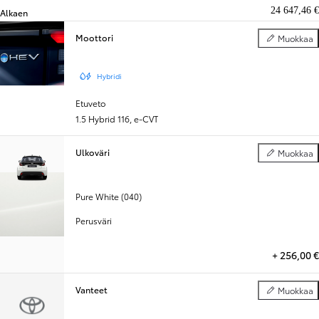
24 647,46 €
Alkaen
Moottori
Muokkaa
Moottori
Hybridi
Etuveto
1.5 Hybrid 116
,
e-CVT
Ulkoväri
Muokkaa
Ulkoväri
Pure White (040)
Perusväri
+
256,00 €
Vanteet
Muokkaa
Vanteet