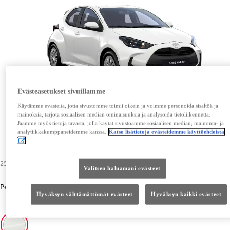
Evästeasetukset sivuillamme
Käytämme evästeitä, jotta sivustomme toimii oikein ja voimme personoida sisältöä ja
mainoksia, tarjota sosiaalisen median ominaisuuksia ja analysoida tietoliikennettä.
Jaamme myös tietoja tavasta, jolla käytät sivustoamme sosiaalisen median, mainonta- ja
analytiikkakumppaneidemme kanssa.
Katso lisätietoja evästeidemme käyttöehdoista
256,00 €
Valitsen haluamani evästeet
Perusväri
-
Pure White (040)
256,00 €
Hyväksyn välttämättömät evästeet
Hyväksyn kaikki evästeet