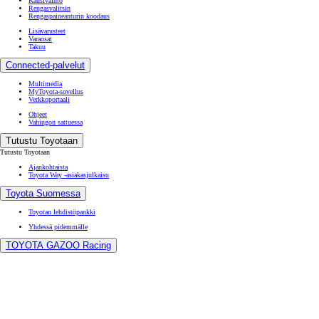
Kausivaihto
Rengasvalitsin
Rengaspaineanturin koodaus
Lisävarusteet
Varaosat
Takuu
Connected-palvelut
Multimedia
MyToyota-sovellus
Verkkoportaali
Ohjeet
Vahingon sattuessa
Tutustu Toyotaan
Tutustu Toyotaan
Ajankohtaista
Toyota Way -asiakasjulkaisu
Toyota Suomessa
Toyotan lehdistöpankki
Yhdessä pidemmälle
TOYOTA GAZOO Racing
World Rally Championship
Historia
Turvallisuus
Ympäristö
Laatu
Etsi jälleenmyyjä