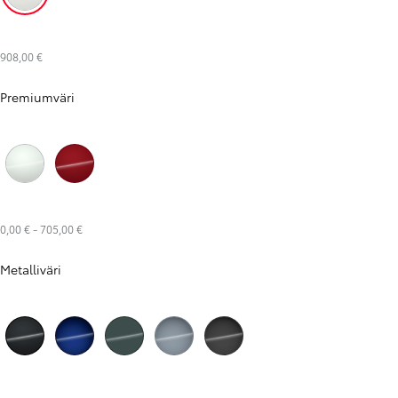
Pure White (040)
908,00 €
Premiumväri
Platinum White Pearl (089)
New Emotional Red (3U5)
0,00 €
-
705,00 €
Metalliväri
Night Sky Black (209)
Juniper Blue (8Y8)
Everest Green (6X7)
Celestite Grey (1K3)
Storm Grey (1M2)