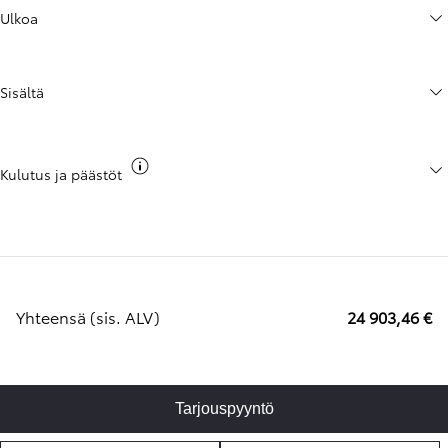
Ulkoa
Sisältä
Näytä co2 -tieto
Kulutus ja päästöt
Yhteensä (sis. ALV)
24 903,46 €
Tarjouspyyntö