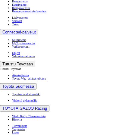
Rengastietoa
Kausivaihto
Rengasvalitsin
Rengaspaineanturin koodaus
Lisävarusteet
Varaosat
Takuu
Connected-palvelut
Multimedia
MyToyota-sovellus
Verkkoportaali
Ohjeet
Vahingon sattuessa
Tutustu Toyotaan
Tutustu Toyotaan
Ajankohtaista
Toyota Way -asiakasjulkaisu
Toyota Suomessa
Toyotan lehdistöpankki
Yhdessä pidemmälle
TOYOTA GAZOO Racing
World Rally Championship
Historia
Turvallisuus
Ympäristö
Laatu