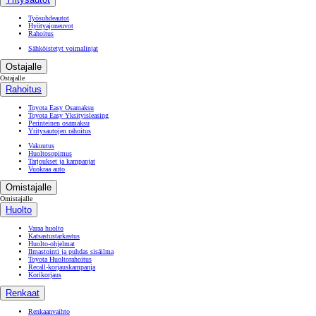
Työsuhdeautot
Hyötyajoneuvot
Rahoitus
Sähköistetyt voimalinjat
Ostajalle
Ostajalle
Rahoitus
Toyota Easy Osamaksu
Toyota Easy Yksityisleasing
Perinteinen osamaksu
Yritysautojen rahoitus
Vakuutus
Huoltosopimus
Tarjoukset ja kampanjat
Vuokraa auto
Omistajalle
Omistajalle
Huolto
Varaa huolto
Katsastustarkastus
Huolto-ohjelmat
Ilmastointi ja puhdas sisäilma
Toyota Huoltorahoitus
Recall-korjauskampanja
Korikorjaus
Renkaat
Renkaanvaihto