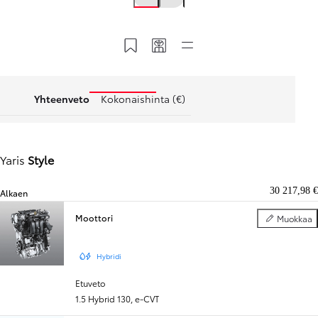
Tallenna MyToyotaan
Hyödynnä Toyota-koodi
Pikalinkit
Yhteenveto
Kokonaishinta (€)
Yaris
Style
30 217,98 €
Alkaen
Moottori
Muokkaa
Moottori
Hybridi
Etuveto
1.5 Hybrid 130
,
e-CVT