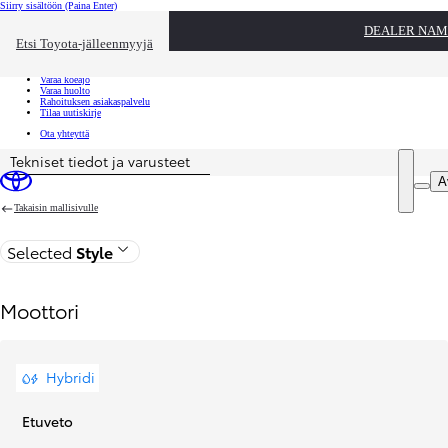
Siirry sisältöön
(Paina Enter)
Ota yhteyttä
DEALER NAM
Sulje
Etsi Toyota-jälleenmyyjä
Toyota palvelee
Etsi jälleenmyyjä
Varaa koeajo
Varaa huolto
Rahoituksen asiakaspalvelu
Tilaa uutiskirje
Ota yhteyttä
Tekniset tiedot ja varusteet
Price is updated The price of your configuration is 31 125,98 €
A
Takaisin mallisivulle
Selected
Style
Moottori
Hybridi
Etuveto