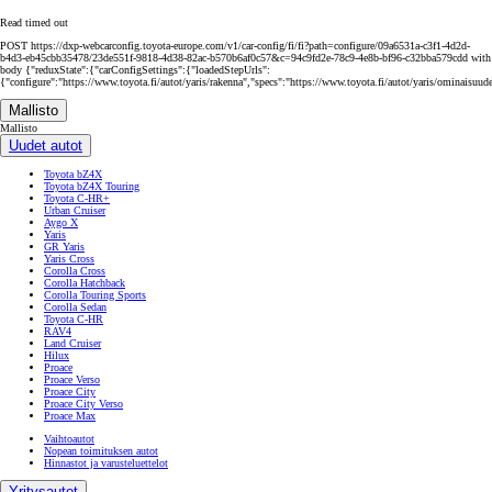
Read timed out
POST https://dxp-webcarconfig.toyota-europe.com/v1/car-config/fi/fi?path=configure/09a6531a-c3f1-4d2d-
b4d3-eb45cbb35478/23de551f-9818-4d38-82ac-b570b6af0c57&c=94c9fd2e-78c9-4e8b-bf96-c32bba579cdd with
body {"reduxState":{"carConfigSettings":{"loadedStepUrls":
{"configure":"https://www.toyota.fi/autot/yaris/rakenna","specs":"https://www.toyota.fi/autot/yaris/ominaisuud
Mallisto
Mallisto
Uudet autot
Toyota bZ4X
Toyota bZ4X Touring
Toyota C-HR+
Urban Cruiser
Aygo X
Yaris
GR Yaris
Yaris Cross
Corolla Cross
Corolla Hatchback
Corolla Touring Sports
Corolla Sedan
Toyota C-HR
RAV4
Land Cruiser
Hilux
Proace
Proace Verso
Proace City
Proace City Verso
Proace Max
Vaihtoautot
Nopean toimituksen autot
Hinnastot ja varusteluettelot
Yritysautot