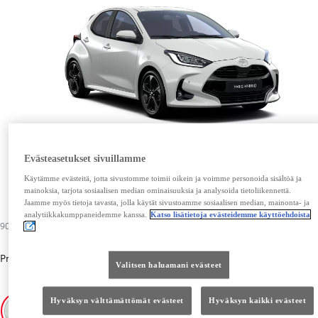
Evästeasetukset sivuillamme
Käytämme evästeitä, jotta sivustomme toimii oikein ja voimme personoida sisältöä ja
mainoksia, tarjota sosiaalisen median ominaisuuksia ja analysoida tietoliikennettä.
Jaamme myös tietoja tavasta, jolla käytät sivustoamme sosiaalisen median, mainonta- ja
analytiikkakumppaneidemme kanssa.
Katso lisätietoja evästeidemme käyttöehdoista
908,00 €
Premiumväri
-
Platinum White Pearl (089)
908,00 €
Valitsen haluamani evästeet
Hyväksyn välttämättömät evästeet
Hyväksyn kaikki evästeet