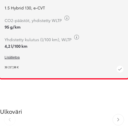
1.5 Hybrid 130
,
e-CVT
Näytä polttoaine-tieto
CO2-päästöt, yhdistetty WLTP
95 g/km
Näytä polttoaine-tieto
Yhdistetty kulutus (l/100 km), WLTP
4,2 l/100 km
Lisätietoa
30 217,98 €
Ulkoväri
Edellinen
Seuraav