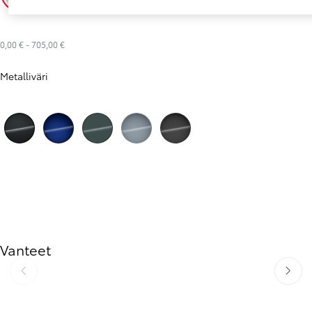
Platinum White Pearl (089)
New Emotional Red (3U5)
0,00 €
-
705,00 €
Metalliväri
Night Sky Black (209)
Juniper Blue (8Y8)
Everest Green (6X7)
Celestite Grey (1K3)
Storm Grey (1M2)
Vanteet
Edellinen
Seuraav