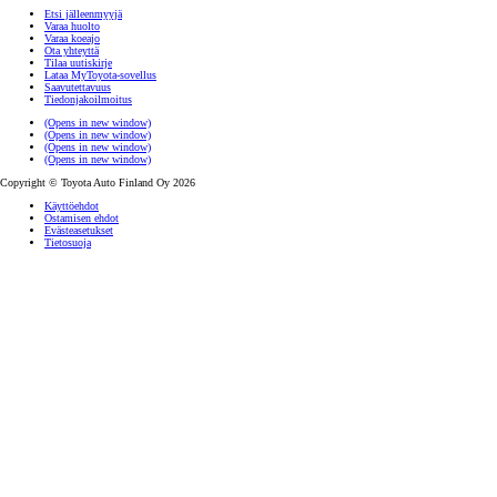
Etsi jälleenmyyjä
Varaa huolto
Varaa koeajo
Ota yhteyttä
Tilaa uutiskirje
Lataa MyToyota-sovellus
Saavutettavuus
Tiedonjakoilmoitus
(Opens in new window)
(Opens in new window)
(Opens in new window)
(Opens in new window)
Copyright © Toyota Auto Finland Oy 2026
Käyttöehdot
Ostamisen ehdot
Evästeasetukset
Tietosuoja