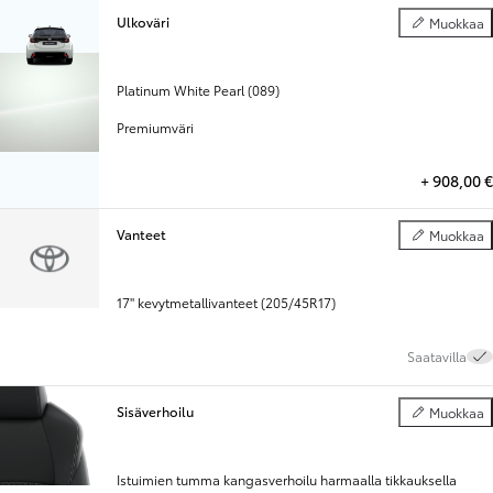
Ulkoväri
Muokkaa
Ulkoväri
Platinum White Pearl (089)
Premiumväri
+
908,00 €
Vanteet
Muokkaa
Vanteet
17" kevytmetallivanteet (205/45R17)
Saatavilla
Sisäverhoilu
Muokkaa
Sisäverhoilu
Istuimien tumma kangasverhoilu harmaalla tikkauksella