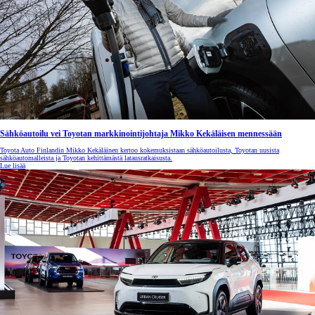
Sähköautoilu vei Toyotan markkinointijohtaja Mikko Kekäläisen mennessään
Toyota Auto Finlandin Mikko Kekäläinen kertoo kokemuksistaan sähköautoilusta, Toyotan uusista
sähköautomalleista ja Toyotan kehittämästä latausratkaisusta.
Lue lisää