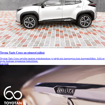
Toyota Yaris Cross on pienesti päheä
Toyotan Yaris Cross tarjoilee tasaisen ajokokemuksen ja pärjää niin kaupungissa kuin kuoppatielläkin. Sillä on
myös kuskiaan nopeammat hoksottimet.
Lue lisää