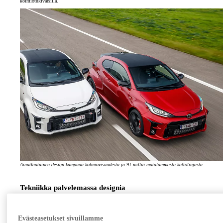
kolmiotukivarsilla.
Ainutlaatuinen design kumpuaa kolmiovisuudesta ja 91 milliä matalammasta kattolinjasta.
Tekniikka palvelemassa designia
Ainutlaatuinen design kumpuaa kolmiovisuudesta ja 91 milliä matalammasta kattolinjasta.
Karmittomat etuovet tukevat coupemaista ulkonäköä ja etusäleikkö sekä ilmanohjaimet korostavat
auton ehdotonta GR-statusta yhdessä 18-tuumaisten kevytmetallivanteiden kanssa.
Evästeasetukset sivuillamme
Täysin uusi kolmisylinterinen 1.6-litrainen moottori hyödyntää monia moottoriurheilusta tuttuja