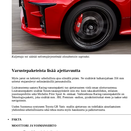
Kuljettaja voi säätää nelivetojärjestelmää olosuhteisiin sopivaksi.
Varustepaketeista lisää ajettavuutta
Myös jarrut on kehitetty urheilullista ajoa silmällä pitäen. Ne sisältävät halkaisijaltaan 356 mm
uritetut etujarrulevyt nelimäntäisillä jarrusatuloilla.
Lisävarusteena saatava Racing-varus­tepaketti tuo ajettavuuteen vielä oman ulottuvuutensa.
Lisävaruste­paketti sisältää Torsen-tasauspyörästöt niin etu- kuin taka-akselillekin, erilaisen
jousitusprofiilin sekä Michelin Pilot Sport 4s -renkaat. Vaihtoehtona Racing-varustepaketille on
Teknologia-paketti, joka sisältää mm. JBL Premium -audion, pysäköintitutkat eteen ja taakse sekä
navigoinnin.
Uuden Suomessa syntyneen Toyota GR Yaris -mallin ajettavuus on todellakin ainutlaatuinen
yhdistelmä urheilullisuutta sekä tehoa mutta myös hauskuutta ja palkitsevuutta.
FAKTA
MOOTTORI JA VOIMANSIIRTO