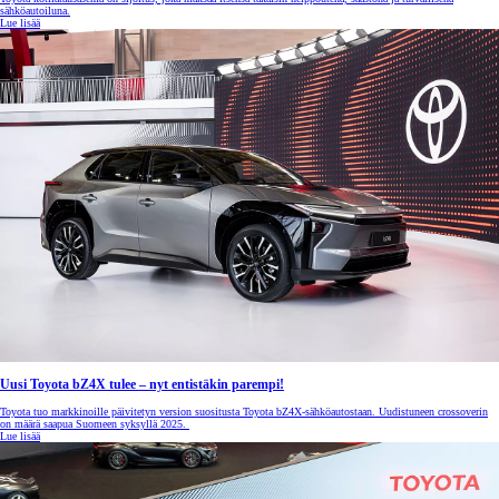
sähköautoiluna.
Lue lisää
Uusi Toyota bZ4X tulee – nyt entistäkin parempi!
Toyota tuo markkinoille päivitetyn version suositusta Toyota bZ4X-sähköautostaan. Uudistuneen crossoverin
on määrä saapua Suomeen syksyllä 2025.
Lue lisää