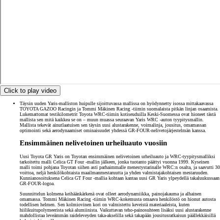
Click to play video
Täysin uuden Yaris-malliston huipulle sijoittuvassa mallissa on hyödynnetty isossa mittakaavassa
TOYOTA GAZOO Racingin ja Tommi Mäkinen Racing -tiimin suomalaista pitkän linjan osaamista.
Lukemattomat testikilometrit Toyota WRC-tiimin kotiseuduilla Keski-Suomessa ovat hioneet tästä
mallista sen mitä kaikkea se on – muun muassa seuraavan Yaris WRC -auton tyypitysmallin.
Mallista tekevät ainutlaatuisen sen täysin uusi alustarakenne, voimalinja, jousitus, omamassan
optimointi sekä aerodynaamiset ominaisuudet yhdessä GR-FOUR-nelivetojärjestelmän kanssa.
Ensimmäinen nelivetoinen urheiluauto vuosiin
Uusi Toyota GR Yaris on Toyotan ensimmäinen nelivetoinen urheiluauto ja WRC-tyypitysmalliksi
tarkoitettu malli Celica GT Four -mallin jälkeen, jonka tuotanto päättyi vuonna 1999. Kyseinen
malli toimi pohjana Toyotan siihen asti parhaimmalle menestystarinalle WRC:n osalta, ja saavutti 30
voittoa, neljä henkilökohtaista maailmanmestaruutta ja yhden valmistajakohtaisen mestaruuden.
Kunnianosoituksena Celica GT Four -mallia kohtaan kantaa uusi GR Yaris ylpeydellä takaluukussaan
GR-FOUR-logoa.
Suunnittelun kolmena keihäänkärkenä ovat olleet aerodynamiikka, painojakauma ja alhainen
omamassa. Tommi Mäkinen Racing -tiimin WRC-kokemusta omaava henkilöstö on hionut autosta
todellisen helmen. Sen kolmiovinen kori on valmistettu keveistä materiaaleista, kuten
hiilikuitupolymeerista sekä alumiinista. Vaikuttavan teho-painosuhteen lisäksi uusi alustarakenne
mahdollistaa leveämmän raideleveyden taka-akselilla sekä takapään jousitusratkaisun päällekkäisillä