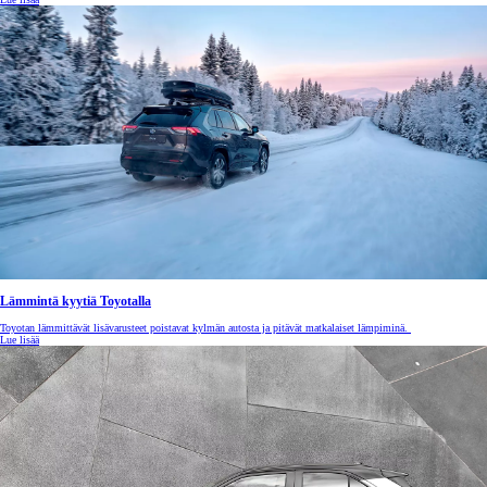
Lämmintä kyytiä Toyotalla
Toyotan lämmittävät lisävarusteet poistavat kylmän autosta ja pitävät matkalaiset lämpiminä.
Lue lisää