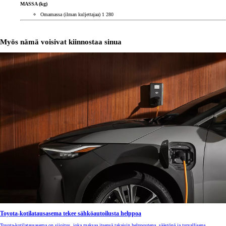
MASSA (kg)
Omamassa (ilman kuljettajaa) 1 280
Myös nämä voisivat kiinnostaa sinua
Toyota-kotilatausasema tekee sähköautoilusta helppoa
Toyota-kotilatausasema on sijoitus, joka maksaa itsensä takaisin helppoutena, säästönä ja turvallisena