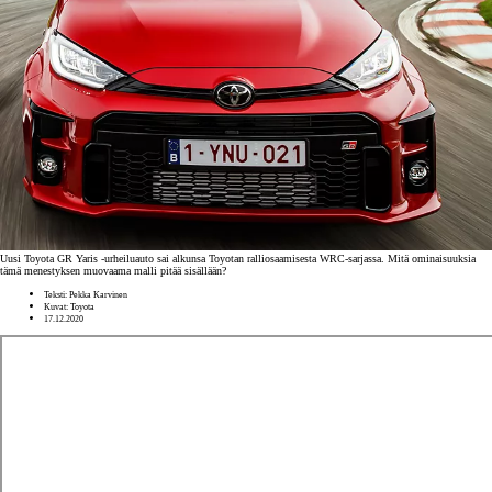
Uusi Toyota GR Yaris -urheiluauto sai alkunsa Toyotan ralliosaamisesta WRC-sarjassa. Mitä ominaisuuksia
tämä menestyksen muovaama malli pitää sisällään?
Teksti: Pekka Karvinen
Kuvat: Toyota
17.12.2020