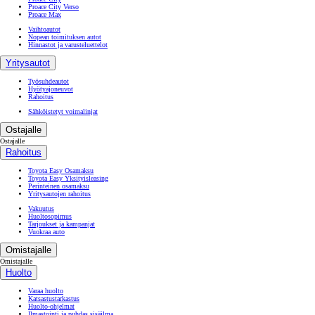
Proace City Verso
Proace Max
Vaihtoautot
Nopean toimituksen autot
Hinnastot ja varusteluettelot
Yritysautot
Työsuhdeautot
Hyötyajoneuvot
Rahoitus
Sähköistetyt voimalinjat
Ostajalle
Ostajalle
Rahoitus
Toyota Easy Osamaksu
Toyota Easy Yksityisleasing
Perinteinen osamaksu
Yritysautojen rahoitus
Vakuutus
Huoltosopimus
Tarjoukset ja kampanjat
Vuokraa auto
Omistajalle
Omistajalle
Huolto
Varaa huolto
Katsastustarkastus
Huolto-ohjelmat
Ilmastointi ja puhdas sisäilma