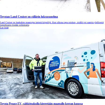
Toyotan Land Cruiser on rällärin luksusunelma
Land Cruiser on hankalien maastojen ketterä kiipeilijä. Kun ulkona rapa roiskuu, sisällä voi nauttia ylellisestä
tunnelmasta itseään sotkematta
Lue lisää
Toyota Proace EV -sähköpakulla kierretään maapallo kerran kuussa