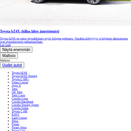
Toyota bZ4X chillaa lähes äänettömästi
Toyota bZ4X on paitsi täyssähköauto myös hulppea perheauto. Nasakka kiihtyvyys ja hiljainen äänimaisema
ovat ajomukavuutta parhaimmillaan.
Lue lisää
Näytä enemmän
Mallisto
Mallisto
Uudet autot
Toyota bZ4X
Toyota bZ4X Touring
Toyota C-HR+
Urban Cruiser
Aygo X
Yaris
GR Yaris
Yaris Cross
Corolla Cross
Corolla Hatchback
Corolla Touring Sports
Corolla Sedan
Toyota C-HR
RAV4
Land Cruiser
Hilux
Proace
Proace Verso
Proace City