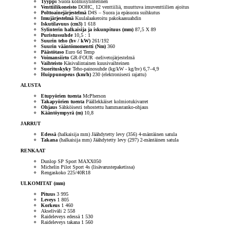
Tyyppi
Suora kolmisylinterinen
Venttiilikoneisto
DOHC, 12 venttiiliä, muuttuva imuventtiilien ajoitus
Polttoainejärjestelmä
D4S – Suora ja epäsuora suihkutus
Imujärjestelmä
Kuulalaakeroitu pakokaasuahdin
Iskutilavuus (cm3)
1 618
Sylinterin halkaisija ja iskunpituus (mm)
87,5 X 89
Puristussuhde
10,5 : 1
Suurin teho (hv / kW)
261/192
Suurin vääntömomentti (Nm)
360
Päästötaso
Euro 6d Temp
Voimansiirto
GR-FOUR -nelivetojärjestelmä
Vaihteisto
Käsivalintainen kuusivaihteinen
Suorituskyky
Teho-painosuhde (kg/kW - kg/hv) 6,7–4,9
Huippunopeus (km/h)
230 (elektronisesti rajattu)
ALUSTA
Etupyörien tuenta
McPherson
Takapyörien tuenta
Päällekkäiset kolmiotukivarret
Ohjaus
Sähköisesti tehostettu hammastanko-ohjaus
Kääntöympyrä (m)
10,8
JARRUT
Edessä
(halkaisija mm) Jäähdytetty levy (356) 4-mäntäinen satula
Takana
(halkaisija mm) Jäähdytetty levy (297) 2-mäntäinen satula
RENKAAT
Dunlop SP Sport MAXX050
Michelin Pilot Sport 4s (lisävarustepaketissa)
Rengaskoko 225/40R18
ULKOMITAT (mm)
Pituus
3 995
Leveys
1 805
Korkeus
1 460
Akseliväli 2 558
Raideleveys edessä 1 530
Raideleveys takana 1 560