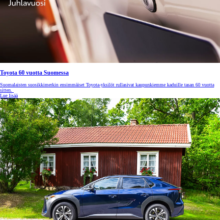
Toyota 60 vuotta Suomessa
Suomalaisten suosikkimerkin ensimmäiset Toyota-yksilöt rullasivat kaupunkiemme kaduille tasan 60 vuotta
sitten.
Lue lisää