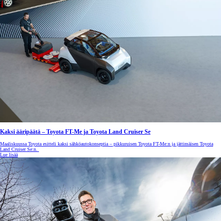
Kaksi ääripäätä – Toyota FT-Me ja Toyota Land Cruiser Se
Maaliskuussa Toyota esitteli kaksi sähköautokonseptia – pikkuruisen Toyota FT-Me:n ja jättimäisen Toyota
Land Cruiser Se:n.
Lue lisää