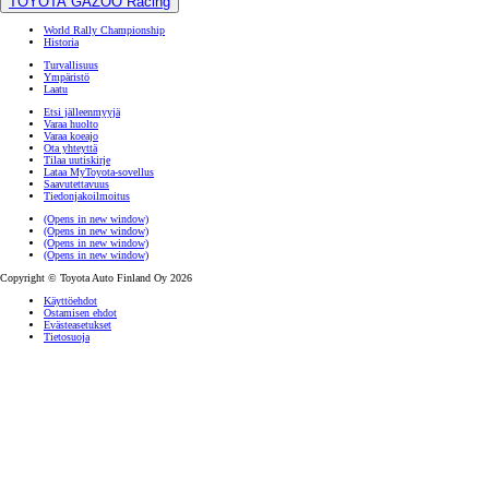
TOYOTA GAZOO Racing
World Rally Championship
Historia
Turvallisuus
Ympäristö
Laatu
Etsi jälleenmyyjä
Varaa huolto
Varaa koeajo
Ota yhteyttä
Tilaa uutiskirje
Lataa MyToyota-sovellus
Saavutettavuus
Tiedonjakoilmoitus
(Opens in new window)
(Opens in new window)
(Opens in new window)
(Opens in new window)
Copyright © Toyota Auto Finland Oy 2026
Käyttöehdot
Ostamisen ehdot
Evästeasetukset
Tietosuoja