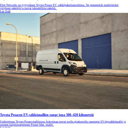
Eltel Networks on tyytyväinen Toyota Proace EV -sähköpakettiautoihinsa. Ne pienentävät merkittävästi
yrityksen päästöjä ja tuovat taloudellista säästöä.
Lue lisää
Toyota Proacen EV-sähkömallien range jopa 300–420 kilometriä
Uudistettuun Toyota Proace-mallistoon lisävoimaa tuovat isolla ajoakustolla varustetut EV-täyssähkömallit ja
suureen kuljetustarpeeseen Proace Max -mallit.
Lue lisää