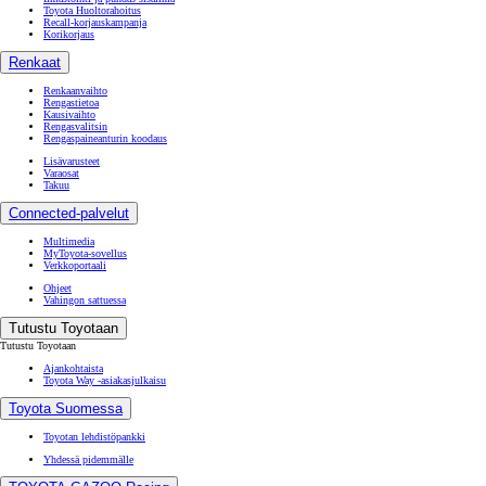
Toyota Huoltorahoitus
Recall-korjauskampanja
Korikorjaus
Renkaat
Renkaanvaihto
Rengastietoa
Kausivaihto
Rengasvalitsin
Rengaspaineanturin koodaus
Lisävarusteet
Varaosat
Takuu
Connected-palvelut
Multimedia
MyToyota-sovellus
Verkkoportaali
Ohjeet
Vahingon sattuessa
Tutustu Toyotaan
Tutustu Toyotaan
Ajankohtaista
Toyota Way -asiakasjulkaisu
Toyota Suomessa
Toyotan lehdistöpankki
Yhdessä pidemmälle