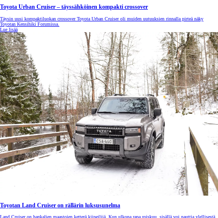
Toyota Urban Cruiser – täyssähköinen kompakti crossover
Täysin uusi kompaktiluokan crossover Toyota Urban Cruiser oli muiden uutuuksien rinnalla pirteä näky
Toyotan Kensihiki Forumissa.
Lue lisää
Toyotan Land Cruiser on rällärin luksusunelma
Land Cruiser on hankalien maastojen ketterä kiipeilijä. Kun ulkona rapa roiskuu, sisällä voi nauttia ylellisestä