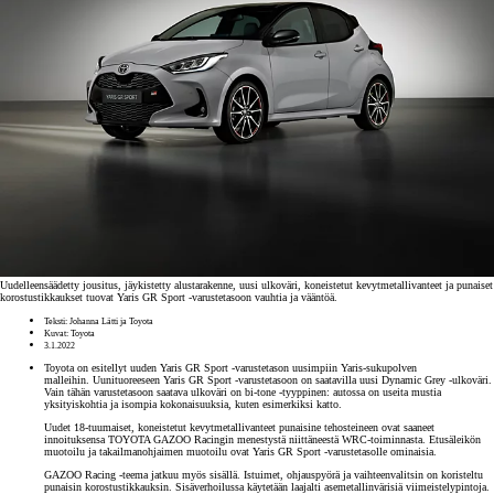
Uudelleensäädetty jousitus, jäykistetty alustarakenne, uusi ulkoväri, koneistetut kevytmetallivanteet ja punaiset
korostustikkaukset tuovat Yaris GR Sport -varustetasoon vauhtia ja vääntöä.
Teksti: Johanna Lätti ja Toyota
Kuvat: Toyota
3.1.2022
Toyota on esitellyt uuden Yaris GR Sport -varustetason uusimpiin Yaris-sukupolven
malleihin. Uunituoreeseen Yaris GR Sport -varustetasoon on saatavilla uusi Dynamic Grey -ulkoväri.
Vain tähän varustetasoon saatava ulkoväri on bi-tone -tyyppinen: autossa on useita mustia
yksityiskohtia ja isompia kokonaisuuksia, kuten esimerkiksi katto.
Uudet 18-tuumaiset, koneistetut kevytmetallivanteet punaisine tehosteineen ovat saaneet
innoituksensa TOYOTA GAZOO Racingin menestystä niittäneestä WRC-toiminnasta. Etusäleikön
muotoilu ja takailmanohjaimen muotoilu ovat Yaris GR Sport -varustetasolle ominaisia.
GAZOO Racing -teema jatkuu myös sisällä. Istuimet, ohjauspyörä ja vaihteenvalitsin on koristeltu
punaisin korostustikkauksin. Sisäverhoilussa käytetään laajalti asemetallinvärisiä viimeistelypintoja.