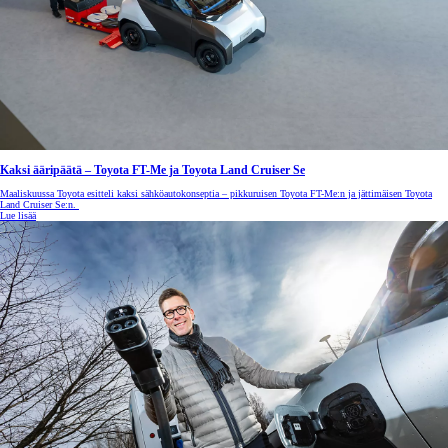
Kaksi ääripäätä – Toyota FT-Me ja Toyota Land Cruiser Se
Maaliskuussa Toyota esitteli kaksi sähköautokonseptia – pikkuruisen Toyota FT-Me:n ja jättimäisen Toyota
Land Cruiser Se:n.
Lue lisää