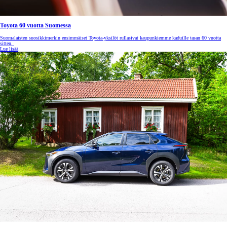
Toyota 60 vuotta Suomessa
Suomalaisten suosikkimerkin ensimmäiset Toyota-yksilöt rullasivat kaupunkiemme kaduille tasan 60 vuotta
sitten.
Lue lisää