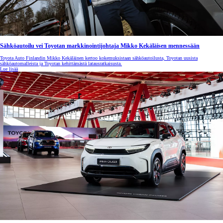
Sähköautoilu vei Toyotan markkinointijohtaja Mikko Kekäläisen mennessään
Toyota Auto Finlandin Mikko Kekäläinen kertoo kokemuksistaan sähköautoilusta, Toyotan uusista
sähköautomalleista ja Toyotan kehittämästä latausratkaisusta.
Lue lisää