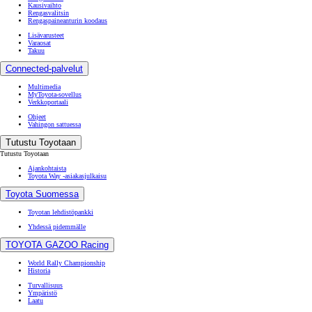
Kausivaihto
Rengasvalitsin
Rengaspaineanturin koodaus
Lisävarusteet
Varaosat
Takuu
Connected-palvelut
Multimedia
MyToyota-sovellus
Verkkoportaali
Ohjeet
Vahingon sattuessa
Tutustu Toyotaan
Tutustu Toyotaan
Ajankohtaista
Toyota Way -asiakasjulkaisu
Toyota Suomessa
Toyotan lehdistöpankki
Yhdessä pidemmälle
TOYOTA GAZOO Racing
World Rally Championship
Historia
Turvallisuus
Ympäristö
Laatu