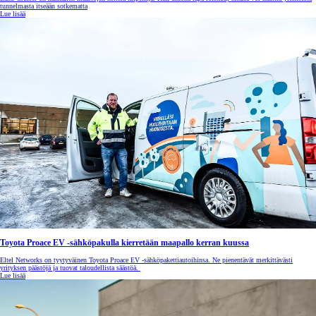
tunnelmasta itseään sotkematta
Lue lisää
Toyota Proace EV -sähköpakulla kierretään maapallo kerran kuussa
Eltel Networks on tyytyväinen Toyota Proace EV -sähköpakettiautoihinsa. Ne pienentävät merkittävästi
yrityksen päästöjä ja tuovat taloudellista säästöä.
Lue lisää