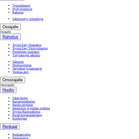
Työsuhdeautot
Hyötyajoneuvot
Rahoitus
Sähköistetyt voimalinjat
Ostajalle
Ostajalle
Rahoitus
Toyota Easy Osamaksu
Toyota Easy Yksityisleasing
Perinteinen osamaksu
Yritysautojen rahoitus
Vakuutus
Huoltosopimus
Tarjoukset ja kampanjat
Vuokraa auto
Omistajalle
Omistajalle
Huolto
Varaa huolto
Katsastustarkastus
Huolto-ohjelmat
Ilmastointi ja puhdas sisäilma
Toyota Huoltorahoitus
Recall-korjauskampanja
Korikorjaus
Renkaat
Renkaanvaihto
Rengastietoa