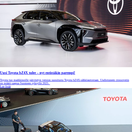
Uusi Toyota bZ4X tulee – nyt entistäkin parempi!
Toyota tuo markkinoille päivitetyn version suositusta Toyota bZ4X-sähköautostaan. Uudistuneen crossoverin
on määrä saapua Suomeen syksyllä 2025.
Lue lisää