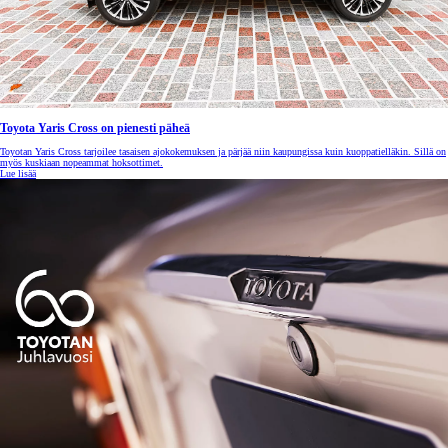
Toyota Yaris Cross on pienesti päheä
Toyotan Yaris Cross tarjoilee tasaisen ajokokemuksen ja pärjää niin kaupungissa kuin kuoppatielläkin. Sillä on
myös kuskiaan nopeammat hoksottimet.
Lue lisää