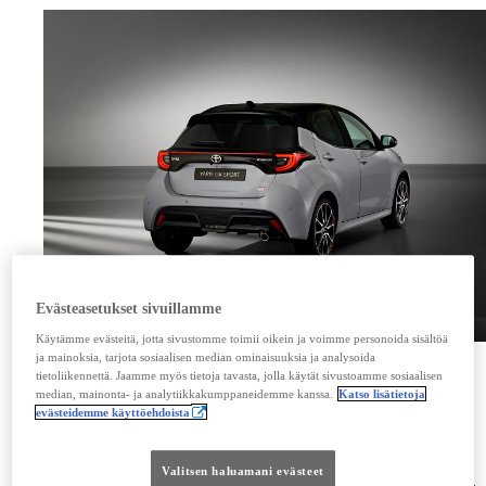
Evästeasetukset sivuillamme
Käytämme evästeitä, jotta sivustomme toimii oikein ja voimme personoida sisältöä
Uunituoreeseen Yaris GR Sport -varustetasoon on saatavilla uusi Dynamic Grey -ulkoväri.
ja mainoksia, tarjota sosiaalisen median ominaisuuksia ja analysoida
tietoliikennettä. Jaamme myös tietoja tavasta, jolla käytät sivustoamme sosiaalisen
median, mainonta- ja analytiikkakumppaneidemme kanssa.
Katso lisätietoja
Suorituskykyä ei ole unohdettu
evästeidemme käyttöehdoista
Uusi Toyota Yaris GR Sport on varustettu aina 1,5-litraiseen polttomoottoriin perustuvalla
hybridivoimalinjalla. Sekä etu- että takajousitusta on päivitetty entistä dynaamisemman
ajokokemuksen saavuttamiseksi.
Valitsen haluamani evästeet
Sähköisen ohjaustehostimen ohjauskarttaa on päivitetty tarkemman tuntuman ja voimakkaamman