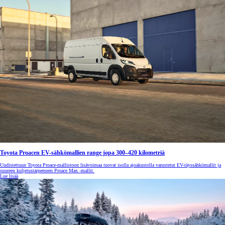
Toyota Proacen EV-sähkömallien range jopa 300–420 kilometriä
Uudistettuun Toyota Proace-mallistoon lisävoimaa tuovat isolla ajoakustolla varustetut EV-täyssähkömallit ja
suureen kuljetustarpeeseen Proace Max -mallit.
Lue lisää