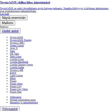
Toyota bZ4X chillaa lähes äänettömästi
Toyota bZ4X on paitsi täyssähköauto myös hulppea perheauto. Nasakka kiihtyvyys ja hiljainen äänimaisema
ovat ajomukavuutta parhaimmillaan.
Lue lisää
Näytä enemmän
Mallisto
Mallisto
Uudet autot
Toyota bZ4X
Toyota bZ4X Touring
Toyota C-HR+
Urban Cruiser
Aygo X
Yaris
GR Yaris
Yaris Cross
Corolla Cross
Corolla Hatchback
Corolla Touring Sports
Corolla Sedan
Toyota C-HR
RAV4
Land Cruiser
Hilux
Proace
Proace Verso
Proace City
Proace City Verso
Proace Max
Vaihtoautot
Nopean toimituksen autot
Hinnastot ja varusteluettelot
Yritysautot