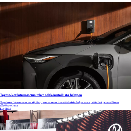
Toyota-kotilatausasema tekee sähköautoilusta helppoa
Toyota-kotilatausasema on sijoitus, joka maksaa itsensä takaisin helppoutena, säästönä ja turvallisena
sähköautoiluna.
Lue lisää