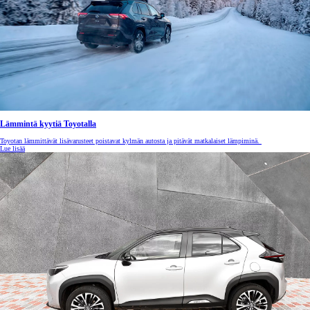
Lämmintä kyytiä Toyotalla
Toyotan lämmittävät lisävarusteet poistavat kylmän autosta ja pitävät matkalaiset lämpiminä.
Lue lisää