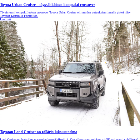
Toyota Urban Cruiser – täyssähköinen kompakti crossover
Täysin uusi kompaktiluokan crossover Toyota Urban Cruiser oli muiden uutuuksien rinnalla pirteä näky
Toyotan Kensihiki Forumissa.
Lue lisää
Toyotan Land Cruiser on rällärin luksusunelma
Land Cruiser on hankalien maastojen ketterä kiipeilijä. Kun ulkona rapa roiskuu, sisällä voi nauttia ylellisestä