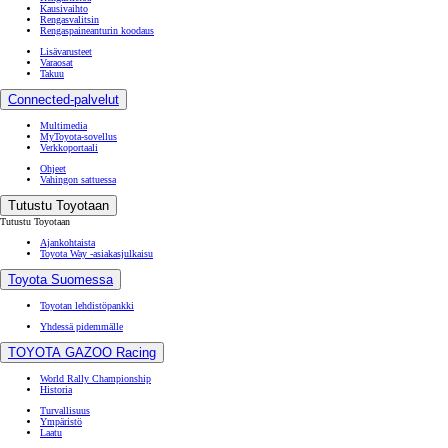
Kausivaihto
Rengasvalitsin
Rengaspaineanturin koodaus
Lisävarusteet
Varaosat
Takuu
Connected-palvelut
Multimedia
MyToyota-sovellus
Verkkoportaali
Ohjeet
Vahingon sattuessa
Tutustu Toyotaan
Tutustu Toyotaan
Ajankohtaista
Toyota Way -asiakasjulkaisu
Toyota Suomessa
Toyotan lehdistöpankki
Yhdessä pidemmälle
TOYOTA GAZOO Racing
World Rally Championship
Historia
Turvallisuus
Ympäristö
Laatu