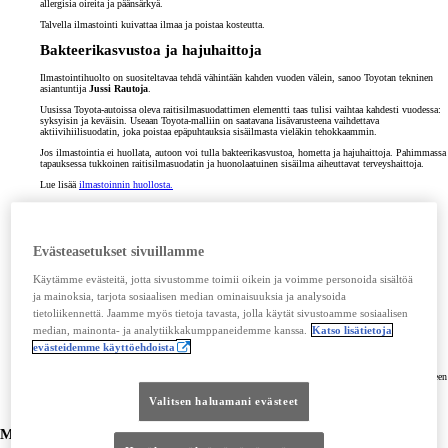
allergisia oireita ja päänsärkyä.
Talvella ilmastointi kuivattaa ilmaa ja poistaa kosteutta.
Bakteerikasvustoa ja hajuhaittoja
Ilmastointihuolto on suositeltavaa tehdä vähintään kahden vuoden välein, sanoo Toyotan tekninen
asiantuntija
Jussi Rautoja
.
Uusissa Toyota-autoissa oleva raitisilmasuodattimen elementti taas tulisi vaihtaa kahdesti vuodessa:
syksyisin ja keväisin. Useaan Toyota-malliin on saatavana lisävarusteena vaihdettava
aktiivihiilisuodatin, joka poistaa epäpuhtauksia sisäilmasta vieläkin tehokkaammin.
Jos ilmastointia ei huollata, autoon voi tulla bakteerikasvustoa, hometta ja hajuhaittoja. Pahimmassa
tapauksessa tukkoinen raitisilmasuodatin ja huonolaatuinen sisäilma aiheuttavat terveyshaittoja.
Lue lisää
ilmastoinnin huollosta.
Herkkä kosteudelle
Ilmastointilaitteen huoltaminen on luvanvaraista, ja sen saavat tehdä vain koulutetut ammattilaiset.
Heitä työskentelee myös Toyota-merkkihuolloissa.
Evästeasetukset sivuillamme
Ilmastointihuollossa mekaanikot muun muassa tarkastavat kylmäaineen määrän ja järjestelmän
Käytämme evästeitä, jotta sivustomme toimii oikein ja voimme personoida sisältöä
tiiviyden. Vaikka järjestelmä olisi ehjä, kylmäaine vähenee noin 10–15 prosenttia vuodessa.
Huollossa myös poistetaan järjestelmään kertynyt kosteus.
ja mainoksia, tarjota sosiaalisen median ominaisuuksia ja analysoida
”Ilmastoinnin kompressori on herkkä kosteuden aiheuttamalle korroosiolle. Jos ilmastoinnin jättää
tietoliikennettä. Jaamme myös tietoja tavasta, jolla käytät sivustoamme sosiaalisen
huoltamatta vuosikausiksi, kompressori ja mahdollisesti muita osia saattaa hajota. Huoltamisella
median, mainonta- ja analytiikkakumppaneidemme kanssa.
Katso lisätietoja
välttää tällaiset ongelmat”, Rautoja sanoo.
evästeidemme käyttöehdoista
Entä se paha haju, miten siitä pääsee eroon?
Jos autossa haisee pahalta ja haju johtuu ilmastoinnin epäpuhtauksista, voidaan ilmastointilaitteeseen
tehdä erityinen hajunpoistokäsittely.
Valitsen haluamani evästeet
Myös nämä voisivat kiinnostaa sinua