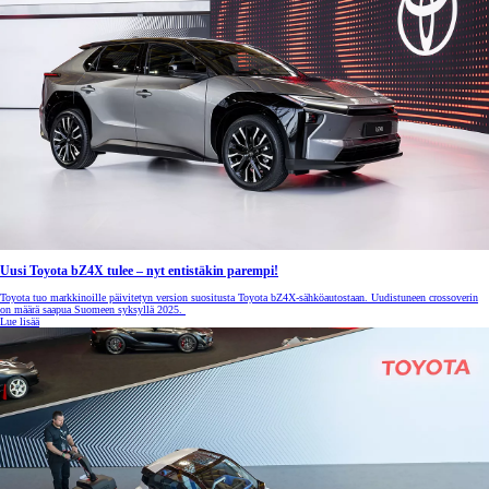
Uusi Toyota bZ4X tulee – nyt entistäkin parempi!
Toyota tuo markkinoille päivitetyn version suositusta Toyota bZ4X-sähköautostaan. Uudistuneen crossoverin
on määrä saapua Suomeen syksyllä 2025.
Lue lisää