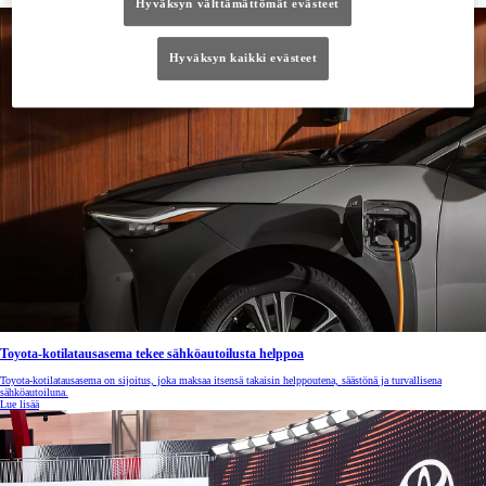
Hyväksyn välttämättömät evästeet
Hyväksyn kaikki evästeet
Toyota-kotilatausasema tekee sähköautoilusta helppoa
Toyota-kotilatausasema on sijoitus, joka maksaa itsensä takaisin helppoutena, säästönä ja turvallisena
sähköautoiluna.
Lue lisää