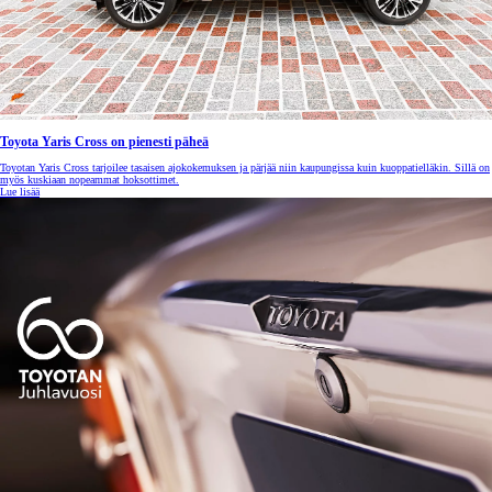
Toyota Yaris Cross on pienesti päheä
Toyotan Yaris Cross tarjoilee tasaisen ajokokemuksen ja pärjää niin kaupungissa kuin kuoppatielläkin. Sillä on
myös kuskiaan nopeammat hoksottimet.
Lue lisää