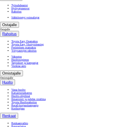
Työsuhdeautot
Hyötyajoneuvot
Rahoitus
Sähköistetyt voimalinjat
Ostajalle
Ostajalle
Rahoitus
Toyota Easy Osamaksu
Toyota Easy Yksityisleasing
Perinteinen osamaksu
Yritysautojen rahoitus
Vakuutus
Huoltosopimus
Tarjoukset ja kampanjat
Vuokraa auto
Omistajalle
Omistajalle
Huolto
Varaa huolto
Katsastustarkastus
Huolto-ohjelmat
Ilmastointi ja puhdas sisäilma
Toyota Huoltorahoitus
Recall-korjauskampanja
Korikorjaus
Renkaat
Renkaanvaihto
Rengastietoa