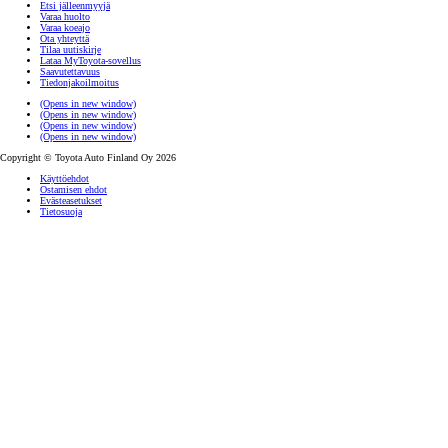
Etsi jälleenmyyjä
Varaa huolto
Varaa koeajo
Ota yhteyttä
Tilaa uutiskirje
Lataa MyToyota-sovellus
Saavutettavuus
Tiedonjakoilmoitus
(Opens in new window)
(Opens in new window)
(Opens in new window)
(Opens in new window)
Copyright © Toyota Auto Finland Oy 2026
Käyttöehdot
Ostamisen ehdot
Evästeasetukset
Tietosuoja