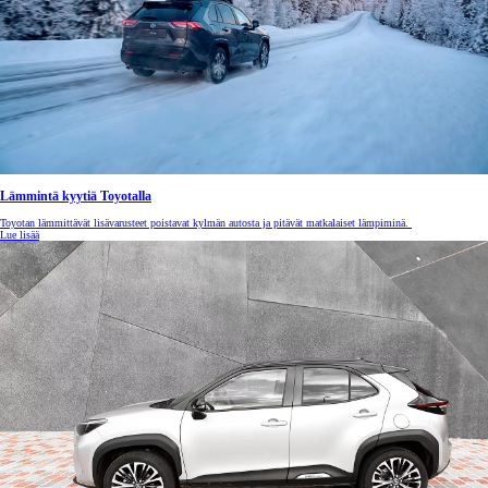
Lämmintä kyytiä Toyotalla
Toyotan lämmittävät lisävarusteet poistavat kylmän autosta ja pitävät matkalaiset lämpiminä.
Lue lisää