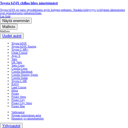
Toyota bZ4X chillaa lähes äänettömästi
Toyota bZ4X on paitsi täyssähköauto myös hulppea perheauto. Nasakka kiihtyvyys ja hiljainen äänimaisema
ovat ajomukavuutta parhaimmillaan.
Lue lisää
Näytä enemmän
Mallisto
Mallisto
Uudet autot
Toyota bZ4X
Toyota bZ4X Touring
Toyota C-HR+
Urban Cruiser
Aygo X
Yaris
GR Yaris
Yaris Cross
Corolla Cross
Corolla Hatchback
Corolla Touring Sports
Corolla Sedan
Toyota C-HR
RAV4
Land Cruiser
Hilux
Proace
Proace Verso
Proace City
Proace City Verso
Proace Max
Vaihtoautot
Nopean toimituksen autot
Hinnastot ja varusteluettelot
Yritysautot