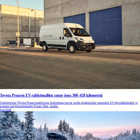
Toyota Proacen EV-sähkömallien range jopa 300–420 kilometriä
Uudistettuun Toyota Proace-mallistoon lisävoimaa tuovat isolla ajoakustolla varustetut EV-täyssähkömallit ja
suureen kuljetustarpeeseen Proace Max -mallit.
Lue lisää