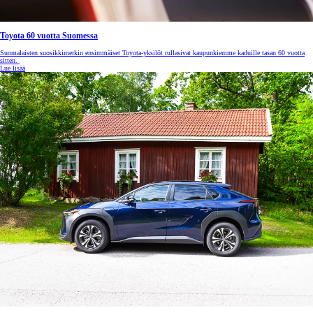
Toyota 60 vuotta Suomessa
Suomalaisten suosikkimerkin ensimmäiset Toyota-yksilöt rullasivat kaupunkiemme kaduille tasan 60 vuotta
sitten.
Lue lisää