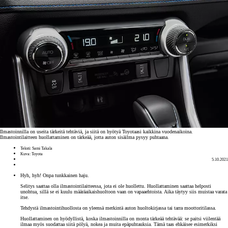
Ilmastoinnilla on useita tärkeitä tehtäviä, ja siitä on hyötyä Toyotaasi kaikkina vuodenaikoina.
Ilmastointilaitteen huollattaminen on tärkeää, jotta auton sisäilma pysyy puhtaana.
Teksti: Sami Takala
Kuva: Toyota
5.10.2021
Hyh, hyh! Onpa tunkkainen haju.
Selitys saattaa olla ilmastointilaitteessa, jota ei ole huollettu. Huollattaminen saattaa helposti
unohtua, sillä se ei kuulu määräaikaishuoltoon vaan on vapaaehtoista. Aika täytyy siis muistaa varata
itse.
Tehdystä ilmastointihuollosta on yleensä merkintä auton huoltokirjassa tai tarra moottoritilassa.
Huollattaminen on hyödyllistä, koska ilmastoinnilla on monta tärkeää tehtävää: se paitsi viilentää
ilmaa myös suodattaa siitä pölyä, nokea ja muita epäpuhtauksia. Tämä taas ehkäisee esimerkiksi