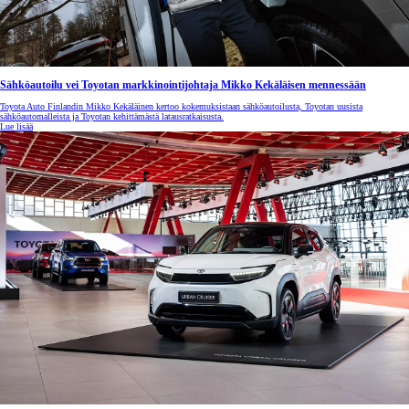
Sähköautoilu vei Toyotan markkinointijohtaja Mikko Kekäläisen mennessään
Toyota Auto Finlandin Mikko Kekäläinen kertoo kokemuksistaan sähköautoilusta, Toyotan uusista
sähköautomalleista ja Toyotan kehittämästä latausratkaisusta.
Lue lisää