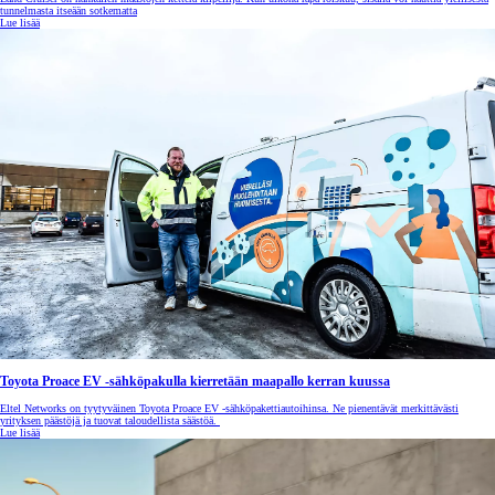
tunnelmasta itseään sotkematta
Lue lisää
Toyota Proace EV -sähköpakulla kierretään maapallo kerran kuussa
Eltel Networks on tyytyväinen Toyota Proace EV -sähköpakettiautoihinsa. Ne pienentävät merkittävästi
yrityksen päästöjä ja tuovat taloudellista säästöä.
Lue lisää