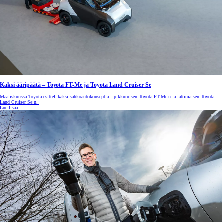
Kaksi ääripäätä – Toyota FT-Me ja Toyota Land Cruiser Se
Maaliskuussa Toyota esitteli kaksi sähköautokonseptia – pikkuruisen Toyota FT-Me:n ja jättimäisen Toyota
Land Cruiser Se:n.
Lue lisää