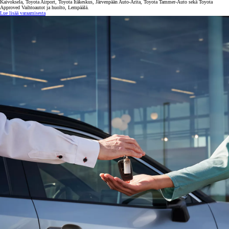
Kaivoksela, Toyota Airport, Toyota Itäkeskus, Järvenpään Auto-Arita, Toyota Tammer-Auto sekä Toyota
Approved Vaihtoautot ja huolto, Lempäälä.
Lue lisää varaamisesta