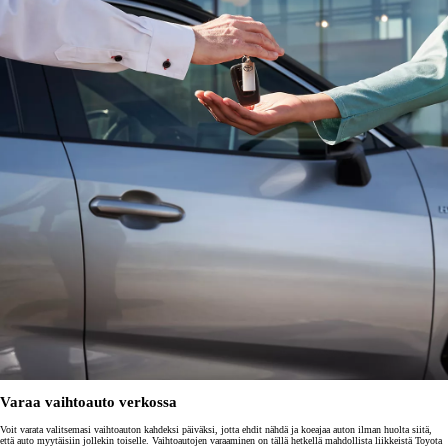
Varaa vaihtoauto verkossa
Voit varata valitsemasi vaihtoauton kahdeksi päiväksi, jotta ehdit nähdä ja koeajaa auton ilman huolta siitä,
että auto myytäisiin jollekin toiselle. Vaihtoautojen varaaminen on tällä hetkellä mahdollista liikkeistä Toyota