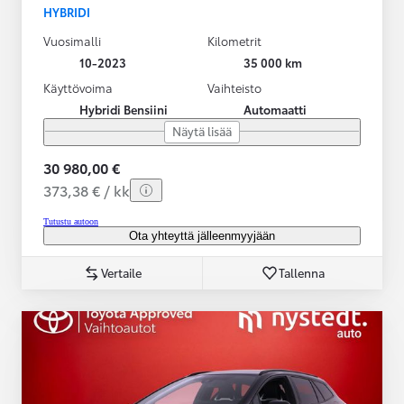
HYBRIDI
Vuosimalli
Kilometrit
10-2023
35 000 km
Käyttövoima
Vaihteisto
Hybridi Bensiini
Automaatti
Näytä lisää
30 980,00 €
373,38 € / kk
Tutustu autoon
Ota yhteyttä jälleenmyyjään
Vertaile
Tallenna