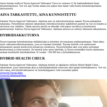
Auton hintaan sisältyvä Toyota Approved Vaihtoautot Turva on voimassa 12 kk hankintahetkestä ilman
kilometrirajoitusta. Voit siis ajaa vuoden aikana niin paljon kuin haluat vailla huolta kilometrirajoituksen
täyttymisestä.
AINA TARKASTETTU, AINA KUNNOSTETTU
Jokainen Toyota Approved Vaihtoautot -ohjelman auto on erikoiskoulutuksen saaneen Toyota-mekaanikon
tarkastama. Perusteellisen teknisen tarkastuksen yhteydessä havaitut mahdolliset puutteet tai viat on korjattu ja
tarvittavat osat vaihdettu. Tämän ansiosta autolla on edessään vielä paljon turvallisia ja huolettomia
ajokilometrejä. Kaikissa Toyota Approved Vaihtoautot -ohjelman autoissa on todistus teknisestä tarkastuksesta.
HYBRIDIAKKUTURVA
Toyota tunnetaan hybriditekniikan edelläkävijänä ja hybridien ylivoimaisena markkinajohtajana. Tämä näkyy
myös vaihtoautovalikoimassamme, jossa on runsaasti hybridejä. Toyotan hybridit ovat menestyneet
erinomaisesti autojen kestävyyttä mittaavissa vertailuissa. Toyota-hybridien akut ovat nekin osoittaneet
kestävyytensä ja toimivuutensa. Ne kestävät koko auton käyttöiän, ja Toyota myöntääkin huolto-ohjelmansa
mukaan huolletuille hybridiakuilleen 10 vuoden / 350 000 km:n hybridiakkuturvan.
HYBRID HEALTH CHECK
Jokainen Toyota Approved Vaihtoautot -ohjelman hybridi on läpikäynyt erillisen Hybrid Health Check -
tarkastuksen, jossa varmistetaan akun ja hybridijärjestelmän toimivuus sekä taataan hybridiakkuturva. Voit siis
olla varma, että hybridivaihtoautosi on luottokumppanisi vielä vuosienkin päästä.
Approved Turvan ehdot
Approved tarkastusohjelma
Akkuturva