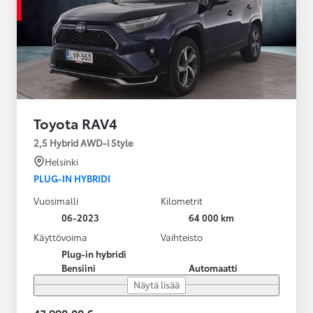
Toyota RAV4
2,5 Hybrid AWD-i Style
Helsinki
PLUG-IN HYBRIDI
Vuosimalli
Kilometrit
06-2023
64 000 km
Käyttövoima
Vaihteisto
Plug-in hybridi
Bensiini
Automaatti
Näytä lisää
43 990,00 €