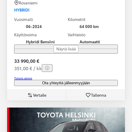
Rovaniemi
HYBRIDI
Vuosimalli
Kilometrit
06-2024
64 000 km
Käyttövoima
Vaihteisto
Hybridi Bensiini
Automaatti
Näytä lisää
33 990,00 €
351,00 € / kk
Tutustu autoon
Ota yhteyttä jälleenmyyjään
Vertaile
Tallenna