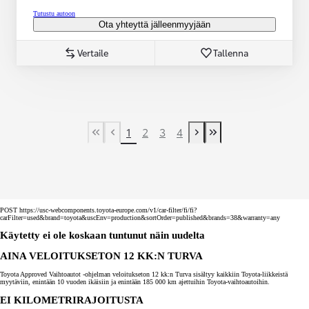
Tutustu autoon
Ota yhteyttä jälleenmyyjään
Vertaile
Tallenna
1
2
3
4
First Page
Previous page
Next page
Last Page
POST https://usc-webcomponents.toyota-europe.com/v1/car-filter/fi/fi?
carFilter=used&brand=toyota&uscEnv=production&sortOrder=published&brands=38&warranty=any
Käytetty ei ole koskaan tuntunut näin uudelta
AINA VELOITUKSETON 12 KK:N TURVA
Toyota Approved Vaihtoautot -ohjelman veloitukseton 12 kk:n Turva sisältyy kaikkiin Toyota-liikkeistä
myytäviin, enintään 10 vuoden ikäisiin ja enintään 185 000 km ajettuihin Toyota-vaihtoautoihin.
EI KILOMETRIRAJOITUSTA