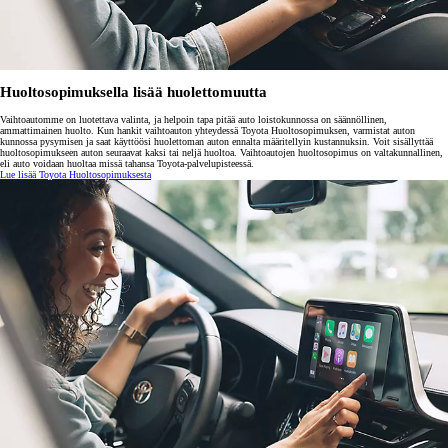
Huoltosopimuksella lisää huolettomuutta
Vaihtoautomme on luotettava valinta, ja helpoin tapa pitää auto loistokunnossa on säännöllinen,
ammattimainen huolto. Kun hankit vaihtoauton yhteydessä Toyota Huoltosopimuksen, varmistat auton
kunnossa pysymisen ja saat käyttöösi huolettoman auton ennalta määritellyin kustannuksin. Voit sisällyttää
huoltosopimukseen auton seuraavat kaksi tai neljä huoltoa. Vaihtoautojen huoltosopimus on valtakunnallinen,
eli auto voidaan huoltaa missä tahansa Toyota-palvelupisteessä.
Lue lisää Toyota Huoltosopimuksesta