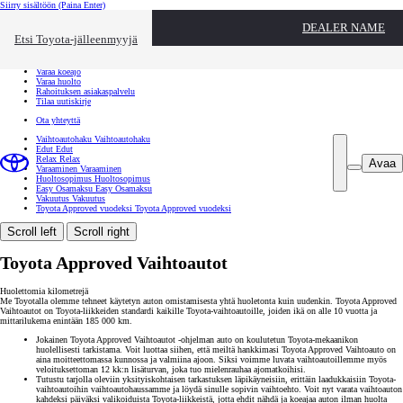
Siirry sisältöön
(Paina Enter)
Ota yhteyttä
DEALER NAME
Sulje
Etsi Toyota-jälleenmyyjä
Toyota palvelee
Etsi jälleenmyyjä
Varaa koeajo
Varaa huolto
Rahoituksen asiakaspalvelu
Tilaa uutiskirje
Ota yhteyttä
Vaihtoautohaku
Vaihtoautohaku
Edut
Edut
Relax
Relax
Avaa
Varaaminen
Varaaminen
Huoltosopimus
Huoltosopimus
Easy Osamaksu
Easy Osamaksu
Vakuutus
Vakuutus
Toyota Approved vuodeksi
Toyota Approved vuodeksi
Scroll left
Scroll right
Toyota Approved Vaihtoautot
Huolettomia kilometrejä
Me Toyotalla olemme tehneet käytetyn auton omistamisesta yhtä huoletonta kuin uudenkin. Toyota Approved
Vaihtoautot on Toyota-liikkeiden standardi kaikille Toyota-vaihtoautoille, joiden ikä on alle 10 vuotta ja
mittarilukema enintään 185 000 km.
Jokainen Toyota Approved Vaihtoautot -ohjelman auto on koulutetun Toyota-mekaanikon
huolellisesti tarkistama. Voit luottaa siihen, että meiltä hankkimasi Toyota Approved Vaihtoauto on
aina moitteettomassa kunnossa ja valmiina ajoon. Siksi voimme luvata vaihtoautoillemme myös
veloituksettoman 12 kk:n lisäturvan, joka tuo mielenrauhaa ajomatkoihisi.
Tutustu tarjolla oleviin yksityiskohtaisen tarkastuksen läpikäyneisiin, erittäin laadukkaisiin Toyota-
vaihtoautoihin vaihtoautohaussamme ja löydä sinulle sopivin vaihtoehto. Voit nyt varata vaihtoauton
kahdeksi päiväksi valikoiduista Toyota-liikkeistä, jotta ehdit nähdä ja koeajaa auton ilman huolta