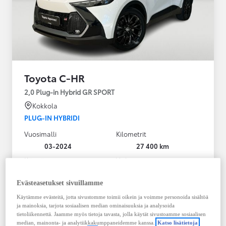
Toyota C-HR
2,0 Plug-in Hybrid GR SPORT
Kokkola
PLUG-IN HYBRIDI
Vuosimalli
Kilometrit
03-2024
27 400 km
Käyttövoima
Vaihteisto
Plug-in hybridi
Bensiini
Automaatti
Evästeasetukset sivuillamme
Näytä lisää
Käytämme evästeitä, jotta sivustomme toimii oikein ja voimme personoida sisältöä
ja mainoksia, tarjota sosiaalisen median ominaisuuksia ja analysoida
36 900,00 €
tietoliikennettä. Jaamme myös tietoja tavasta, jolla käytät sivustoamme sosiaalisen
median, mainonta- ja analytiikkakumppaneidemme kanssa.
Katso lisätietoja