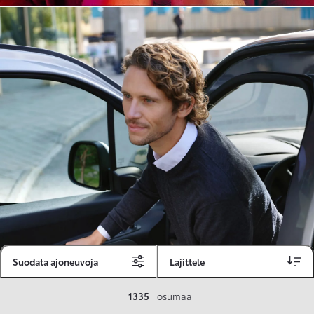
Suodata ajoneuvoja
Lajittele
Toyota Vakuutus
1335
osumaa
Toyota-asiakkaille räätälöity ja valmiiksi kilpailutettu Toyota Vakuutus on edullinen, monipuolinen ja kattava.
Se sisältää Täyskaskossa 80 %:n bonuksen ja voit hyödyntää liikennevakuutusbonuskertymäsi aina 80 %:iin