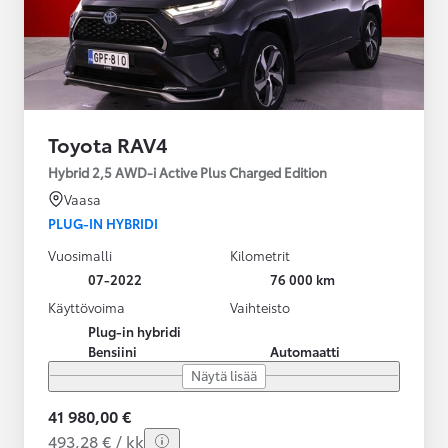
Toyota RAV4
Hybrid 2,5 AWD-i Active Plus Charged Edition
Vaasa
PLUG-IN HYBRIDI
Vuosimalli
Kilometrit
07-2022
76 000 km
Käyttövoima
Vaihteisto
Plug-in hybridi
Bensiini
Automaatti
Näytä lisää
41 980,00 €
493,28 € / kk