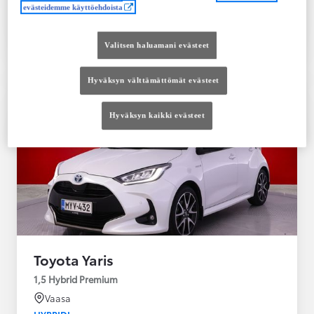
evästeidemme käyttöehdoista
Tutustu autoon
Ota yhteyttä jälleenmyyjään
Valitsen haluamani evästeet
Vertaile
Tallenna
Hyväksyn välttämättömät evästeet
Hyväksyn kaikki evästeet
Toyota Yaris
1,5 Hybrid Premium
Vaasa