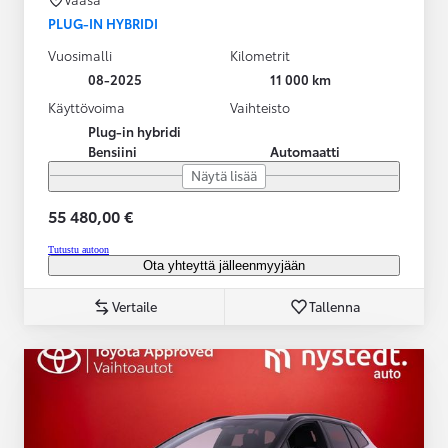
PLUG-IN HYBRIDI
Vuosimalli
Kilometrit
08-2025
11 000 km
Käyttövoima
Vaihteisto
Plug-in hybridi
Bensiini
Automaatti
Näytä lisää
55 480,00 €
Tutustu autoon
Ota yhteyttä jälleenmyyjään
Vertaile
Tallenna