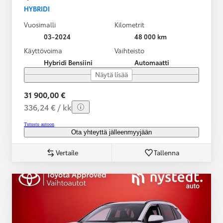
HYBRIDI
Vuosimalli
Kilometrit
03-2024
48 000 km
Käyttövoima
Vaihteisto
Hybridi Bensiini
Automaatti
Näytä lisää
31 900,00 €
336,24 € / kk
Tutustu autoon
Ota yhteyttä jälleenmyyjään
Vertaile
Tallenna