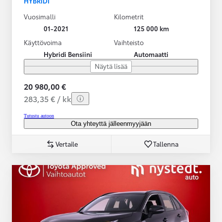
HYBRIDI
Vuosimalli
Kilometrit
01-2021
125 000 km
Käyttövoima
Vaihteisto
Hybridi Bensiini
Automaatti
Näytä lisää
20 980,00 €
283,35 € / kk
Tutustu autoon
Ota yhteyttä jälleenmyyjään
Vertaile
Tallenna