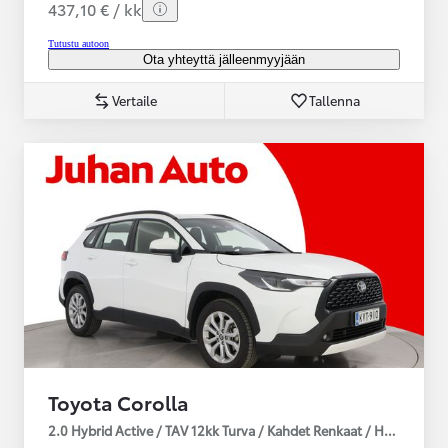
437,10 € / kk
Tutustu autoon
Ota yhteyttä jälleenmyyjään
Vertaile
Tallenna
Toyota Corolla
2.0 Hybrid Active / TAV 12kk Turva / Kahdet Renkaat / Huoltokirja