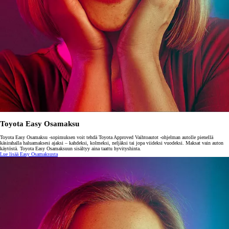
Toyota Easy Osamaksu
Toyota Easy Osamaksu -sopimuksen voit tehdä Toyota Approved Vaihtoautot -ohjelman autolle pienellä
käsirahalla haluamaksesi ajaksi – kahdeksi, kolmeksi, neljäksi tai jopa viideksi vuodeksi. Maksat vain auton
käytöstä. Toyota Easy Osamaksuun sisältyy aina taattu hyvityshinta.
Lue lisää Easy Osamaksusta