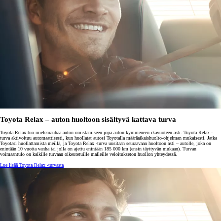
Toyota Relax – auton huoltoon sisältyvä kattava turva
Toyota Relax tuo mielenrauhaa auton omistamiseen jopa auton kymmeneen ikävuoteen asti. Toyota Relax -
turva aktivoituu automaattisesti, kun huollatat autosi Toyotalla määräaikaishuolto-ohjelman mukaisesti. Jatka
Toyotasi huollattamista meillä, ja Toyota Relax -turva uusitaan seuraavaan huoltoon asti – autolle, joka on
enintään 10 vuotta vanha tai jolla on ajettu enintään 185 000 km (ensin täyttyvän mukaan). Turvan
voimaantulo on kaikille turvaan oikeutetuille malleille veloitukseton huollon yhteydessä.
Lue lisää Toyota Relax -turvasta