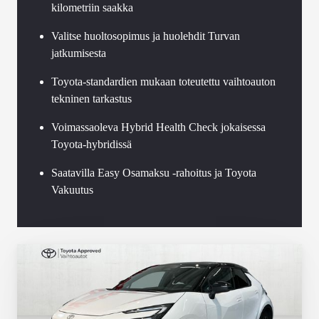
kilometriin saakka
Valitse huoltosopimus ja huolehdit Turvan
jatkumisesta
Toyota-standardien mukaan toteutettu vaihtoauton
tekninen tarkastus
Voimassaoleva Hybrid Health Check jokaisessa
Toyota-hybridissä
Saatavilla Easy Osamaksu -rahoitus ja Toyota
Vakuutus