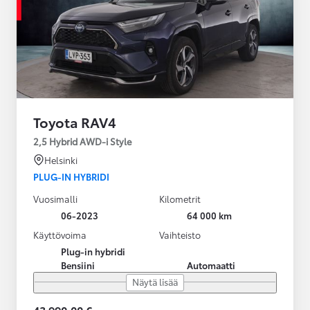
Toyota RAV4
2,5 Hybrid AWD-i Style
Helsinki
PLUG-IN HYBRIDI
Vuosimalli
Kilometrit
06-2023
64 000 km
Käyttövoima
Vaihteisto
Plug-in hybridi
Bensiini
Automaatti
Näytä lisää
43 990,00 €