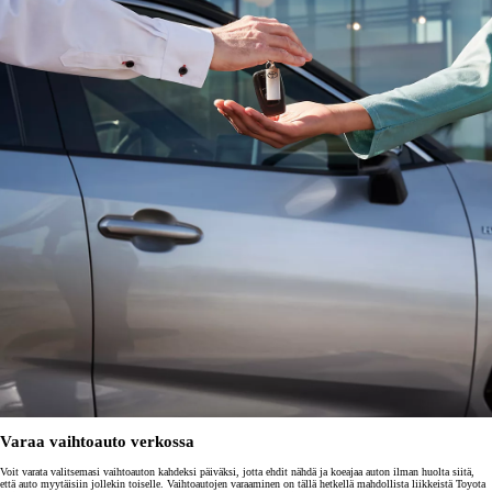
Varaa vaihtoauto verkossa
Voit varata valitsemasi vaihtoauton kahdeksi päiväksi, jotta ehdit nähdä ja koeajaa auton ilman huolta siitä,
että auto myytäisiin jollekin toiselle. Vaihtoautojen varaaminen on tällä hetkellä mahdollista liikkeistä Toyota