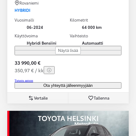
Rovaniemi
HYBRIDI
Vuosimalli
Kilometrit
06-2024
64 000 km
Käyttövoima
Vaihteisto
Hybridi Bensiini
Automaatti
Näytä lisää
33 990,00 €
350,97 € / kk
Tutustu autoon
Ota yhteyttä jälleenmyyjään
Vertaile
Tallenna