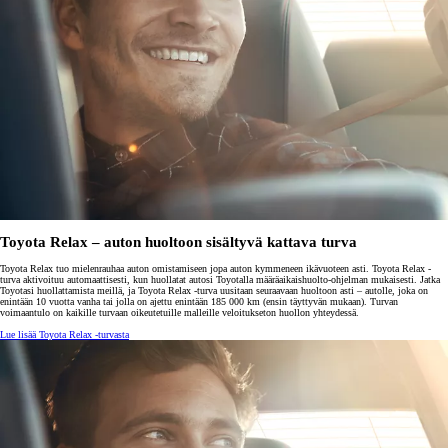
Toyota Relax – auton huoltoon sisältyvä kattava turva
Toyota Relax tuo mielenrauhaa auton omistamiseen jopa auton kymmeneen ikävuoteen asti. Toyota Relax -
turva aktivoituu automaattisesti, kun huollatat autosi Toyotalla määräaikaishuolto-ohjelman mukaisesti. Jatka
Toyotasi huollattamista meillä, ja Toyota Relax -turva uusitaan seuraavaan huoltoon asti – autolle, joka on
enintään 10 vuotta vanha tai jolla on ajettu enintään 185 000 km (ensin täyttyvän mukaan). Turvan
voimaantulo on kaikille turvaan oikeutetuille malleille veloitukseton huollon yhteydessä.
Lue lisää Toyota Relax -turvasta