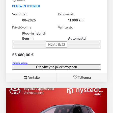
PLUG-IN HYBRIDI
Vuosimalli
Kilometrit
08-2025
11 000 km
Käyttövoima
Vaihteisto
Plug-in hybridi
Bensiini
Automaatti
Näytä lisää
55 480,00 €
Tutustu autoon
Ota yhteyttä jälleenmyyjään
Vertaile
Tallenna