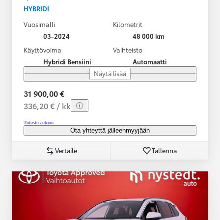
HYBRIDI
Vuosimalli
Kilometrit
03-2024
48 000 km
Käyttövoima
Vaihteisto
Hybridi Bensiini
Automaatti
Näytä lisää
31 900,00 €
336,20 € / kk
Tutustu autoon
Ota yhteyttä jälleenmyyjään
Vertaile
Tallenna