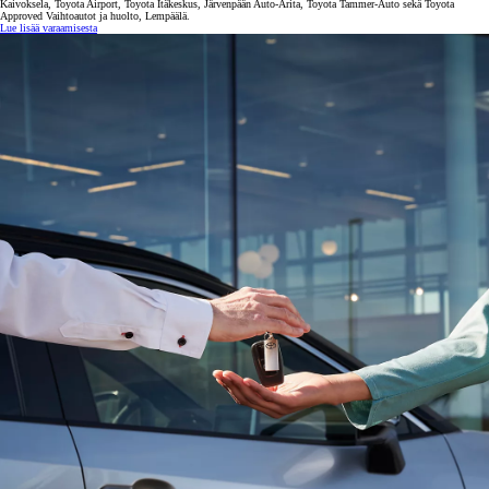
Kaivoksela, Toyota Airport, Toyota Itäkeskus, Järvenpään Auto-Arita, Toyota Tammer-Auto sekä Toyota
Approved Vaihtoautot ja huolto, Lempäälä.
Lue lisää varaamisesta