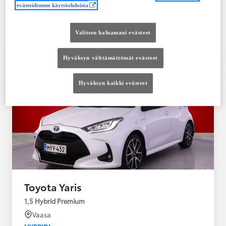
Saatavilla Easy Osamaksu -rahoitus ja Toyota
evästeidemme käyttöehdoista
Vakuutus
Valitsen haluamani evästeet
Hyväksyn välttämättömät evästeet
Hyväksyn kaikki evästeet
Toyota Yaris
1,5 Hybrid Premium
Vaasa