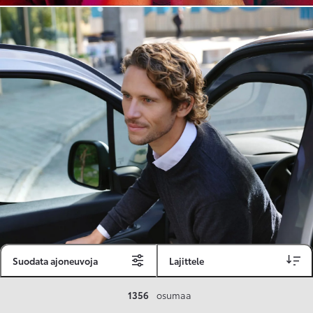
Suodata ajoneuvoja
Lajittele
Toyota Vakuutus
1356
osumaa
Toyota-asiakkaille räätälöity ja valmiiksi kilpailutettu Toyota Vakuutus on edullinen, monipuolinen ja kattava.
Se sisältää Täyskaskossa 80 %:n bonuksen ja voit hyödyntää liikennevakuutusbonuskertymäsi aina 80 %:iin