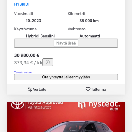
HYBRIDI
Vuosimalli
Kilometrit
10-2023
35 000 km
Käyttövoima
Vaihteisto
Hybridi Bensiini
Automaatti
Näytä lisää
30 980,00 €
373,34 € / kk
Tutustu autoon
Ota yhteyttä jälleenmyyjään
Vertaile
Tallenna