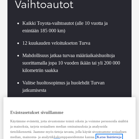
Vaihtoautot
Kaikki Toyota-vaihtoautot (alle 10 vuotta ja
enintään 185 000 km)
12 kuukauden veloitukseton Turva
Mahdollisuus jatkaa turvaa määräaikaishuoltoja
suorittamalla jopa 10 vuoden ikään tai yli 200 000
kilometriin saakka
Valitse huoltosopimus ja huolehdit Turvan
jatkumisesta
Toyota-standardien mukaan toteutettu vaihtoauton
tekninen tarkastus
Evästeasetukset sivuillamme
Käytämme evästeitä, jotta sivustomme toimii oikein ja voimme personoida sisältöä
Voimassaoleva Hybrid Health Check jokaisessa
ja mainoksia, tarjota sosiaalisen median ominaisuuksia ja analysoida
Toyota-hybridissä
tietoliikennettä. Jaamme myös tietoja tavasta, jolla käytät sivustoamme sosiaalisen
median, mainonta- ja analytiikkakumppaneidemme kanssa.
Katso lisätietoja