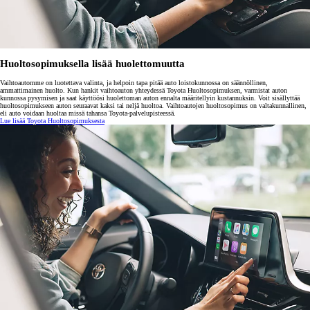
Huoltosopimuksella lisää huolettomuutta
Vaihtoautomme on luotettava valinta, ja helpoin tapa pitää auto loistokunnossa on säännöllinen,
ammattimainen huolto. Kun hankit vaihtoauton yhteydessä Toyota Huoltosopimuksen, varmistat auton
kunnossa pysymisen ja saat käyttöösi huolettoman auton ennalta määritellyin kustannuksin. Voit sisällyttää
huoltosopimukseen auton seuraavat kaksi tai neljä huoltoa. Vaihtoautojen huoltosopimus on valtakunnallinen,
eli auto voidaan huoltaa missä tahansa Toyota-palvelupisteessä.
Lue lisää Toyota Huoltosopimuksesta