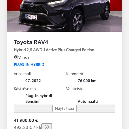
Toyota RAV4
Hybrid 2,5 AWD-i Active Plus Charged Edition
Vaasa
PLUG-IN HYBRIDI
Vuosimalli
Kilometrit
07-2022
76 000 km
Käyttövoima
Vaihteisto
Plug-in hybridi
Bensiini
Automaatti
Näytä lisää
41 980,00 €
493,23 € / kk