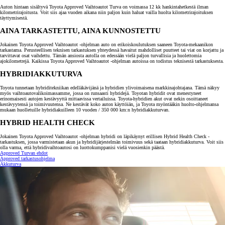
Auton hintaan sisältyvä Toyota Approved Vaihtoautot Turva on voimassa 12 kk hankintahetkestä ilman
kilometrirajoitusta. Voit siis ajaa vuoden aikana niin paljon kuin haluat vailla huolta kilometrirajoituksen
täyttymisestä.
AINA TARKASTETTU, AINA KUNNOSTETTU
Jokainen Toyota Approved Vaihtoautot -ohjelman auto on erikoiskoulutuksen saaneen Toyota-mekaanikon
tarkastama. Perusteellisen teknisen tarkastuksen yhteydessä havaitut mahdolliset puutteet tai viat on korjattu ja
tarvittavat osat vaihdettu. Tämän ansiosta autolla on edessään vielä paljon turvallisia ja huolettomia
ajokilometrejä. Kaikissa Toyota Approved Vaihtoautot -ohjelman autoissa on todistus teknisestä tarkastuksesta.
HYBRIDIAKKUTURVA
Toyota tunnetaan hybriditekniikan edelläkävijänä ja hybridien ylivoimaisena markkinajohtajana. Tämä näkyy
myös vaihtoautovalikoimassamme, jossa on runsaasti hybridejä. Toyotan hybridit ovat menestyneet
erinomaisesti autojen kestävyyttä mittaavissa vertailuissa. Toyota-hybridien akut ovat nekin osoittaneet
kestävyytensä ja toimivuutensa. Ne kestävät koko auton käyttöiän, ja Toyota myöntääkin huolto-ohjelmansa
mukaan huolletuille hybridiakuilleen 10 vuoden / 350 000 km:n hybridiakkuturvan.
HYBRID HEALTH CHECK
Jokainen Toyota Approved Vaihtoautot -ohjelman hybridi on läpikäynyt erillisen Hybrid Health Check -
tarkastuksen, jossa varmistetaan akun ja hybridijärjestelmän toimivuus sekä taataan hybridiakkuturva. Voit siis
olla varma, että hybridivaihtoautosi on luottokumppanisi vielä vuosienkin päästä.
Approved Turvan ehdot
Approved tarkastusohjelma
Akkuturva