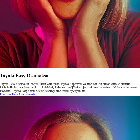
Toyota Easy Osamaksu
Toyota Easy Osamaksu -sopimuksen voit tehdä Toyota Approved Vaihtoautot -ohjelman autolle pienellä
käsirahalla haluamaksesi ajaksi – kahdeksi, kolmeksi, neljäksi tai jopa viideksi vuodeksi. Maksat vain auton
käytöstä. Toyota Easy Osamaksuun sisältyy aina taattu hyvityshinta.
Lue lisää Easy Osamaksusta