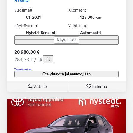
HYBRIDI
Vuosimalli
Kilometrit
01-2021
125 000 km
Käyttövoima
Vaihteisto
Hybridi Bensiini
Automaatti
Näytä lisää
20 980,00 €
283,33 € / kk
Tutustu autoon
Ota yhteyttä jälleenmyyjään
Vertaile
Tallenna