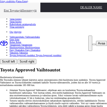
Siirry sisältöön
(Paina Enter)
Ota yhteyttä
DEALER NAME
Sulje
Etsi Toyota-jälleenmyyjä
Toyota palvelee
Etsi jälleenmyyjä
Varaa koeajo
Varaa huolto
Rahoituksen asiakaspalvelu
Tilaa uutiskirje
Ota yhteyttä
Vaihtoautohaku
Vaihtoautohaku
Edut
Edut
Relax
Relax
Avaa
Varaaminen
Varaaminen
Huoltosopimus
Huoltosopimus
Easy Osamaksu
Easy Osamaksu
Vakuutus
Vakuutus
Toyota Approved vuodeksi
Toyota Approved vuodeksi
Scroll left
Scroll right
Toyota Approved Vaihtoautot
Huolettomia kilometrejä
Me Toyotalla olemme tehneet käytetyn auton omistamisesta yhtä huoletonta kuin uudenkin. Toyota Approved
Vaihtoautot on Toyota-liikkeiden standardi kaikille Toyota-vaihtoautoille, joiden ikä on alle 10 vuotta ja
mittarilukema enintään 185 000 km.
Jokainen Toyota Approved Vaihtoautot -ohjelman auto on koulutetun Toyota-mekaanikon
huolellisesti tarkistama. Voit luottaa siihen, että meiltä hankkimasi Toyota Approved Vaihtoauto on
aina moitteettomassa kunnossa ja valmiina ajoon. Siksi voimme luvata vaihtoautoillemme myös
veloituksettoman 12 kk:n lisäturvan, joka tuo mielenrauhaa ajomatkoihisi.
Tutustu tarjolla oleviin yksityiskohtaisen tarkastuksen läpikäyneisiin, erittäin laadukkaisiin Toyota-
vaihtoautoihin vaihtoautohaussamme ja löydä sinulle sopivin vaihtoehto. Voit nyt varata vaihtoauton
kahdeksi päiväksi valikoiduista Toyota-liikkeistä, jotta ehdit nähdä ja koeajaa auton ilman huolta