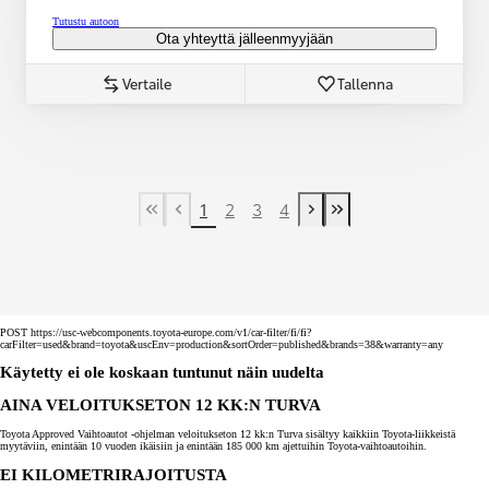
Tutustu autoon
Ota yhteyttä jälleenmyyjään
Vertaile
Tallenna
1
2
3
4
First Page
Previous page
Next page
Last Page
POST https://usc-webcomponents.toyota-europe.com/v1/car-filter/fi/fi?
carFilter=used&brand=toyota&uscEnv=production&sortOrder=published&brands=38&warranty=any
Käytetty ei ole koskaan tuntunut näin uudelta
AINA VELOITUKSETON 12 KK:N TURVA
Toyota Approved Vaihtoautot -ohjelman veloitukseton 12 kk:n Turva sisältyy kaikkiin Toyota-liikkeistä
myytäviin, enintään 10 vuoden ikäisiin ja enintään 185 000 km ajettuihin Toyota-vaihtoautoihin.
EI KILOMETRIRAJOITUSTA