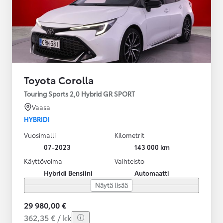
Toyota Corolla
Touring Sports 2,0 Hybrid GR SPORT
Vaasa
HYBRIDI
Vuosimalli
Kilometrit
07-2023
143 000 km
Käyttövoima
Vaihteisto
Hybridi Bensiini
Automaatti
Näytä lisää
29 980,00 €
362,35 € / kk