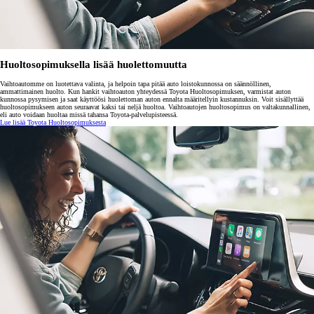
Huoltosopimuksella lisää huolettomuutta
Vaihtoautomme on luotettava valinta, ja helpoin tapa pitää auto loistokunnossa on säännöllinen,
ammattimainen huolto. Kun hankit vaihtoauton yhteydessä Toyota Huoltosopimuksen, varmistat auton
kunnossa pysymisen ja saat käyttöösi huolettoman auton ennalta määritellyin kustannuksin. Voit sisällyttää
huoltosopimukseen auton seuraavat kaksi tai neljä huoltoa. Vaihtoautojen huoltosopimus on valtakunnallinen,
eli auto voidaan huoltaa missä tahansa Toyota-palvelupisteessä.
Lue lisää Toyota Huoltosopimuksesta