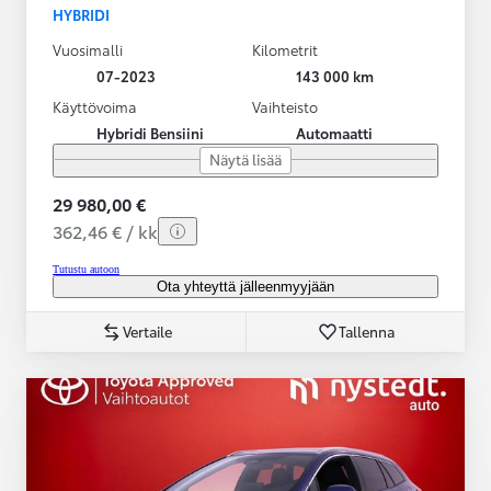
HYBRIDI
Vuosimalli
Kilometrit
07-2023
143 000 km
Käyttövoima
Vaihteisto
Hybridi Bensiini
Automaatti
Näytä lisää
29 980,00 €
362,46 € / kk
Tutustu autoon
Ota yhteyttä jälleenmyyjään
Vertaile
Tallenna