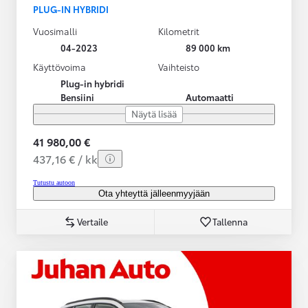
PLUG-IN HYBRIDI
Vuosimalli
Kilometrit
04-2023
89 000 km
Käyttövoima
Vaihteisto
Plug-in hybridi
Bensiini
Automaatti
Näytä lisää
41 980,00 €
437,16 € / kk
Tutustu autoon
Ota yhteyttä jälleenmyyjään
Vertaile
Tallenna