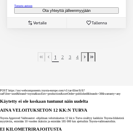
Tutustu autoon
Ota yhteyttä jälleenmyyjään
Vertaile
Tallenna
1
2
3
4
First Page
Previous page
Next page
Last Page
POST https://usc-webcomponents.toyota-europe.com/v1/car-filter/fi/fi?
carFilter=used&brand=toyota&uscEnv=production&sortOrder=published&brands=38&warranty=any
Käytetty ei ole koskaan tuntunut näin uudelta
AINA VELOITUKSETON 12 KK:N TURVA
Toyota Approved Vaihtoautot -ohjelman veloitukseton 12 kk:n Turva sisältyy kaikkiin Toyota-liikkeistä
myytäviin, enintään 10 vuoden ikäisiin ja enintään 185 000 km ajettuihin Toyota-vaihtoautoihin.
EI KILOMETRIRAJOITUSTA