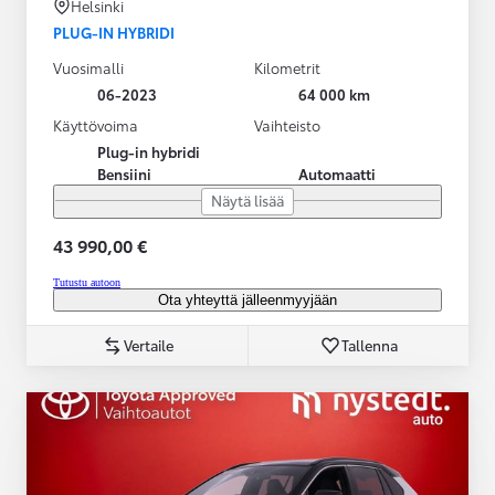
Helsinki
PLUG-IN HYBRIDI
Vuosimalli
Kilometrit
06-2023
64 000 km
Käyttövoima
Vaihteisto
Plug-in hybridi
Bensiini
Automaatti
Näytä lisää
43 990,00 €
Tutustu autoon
Ota yhteyttä jälleenmyyjään
Vertaile
Tallenna