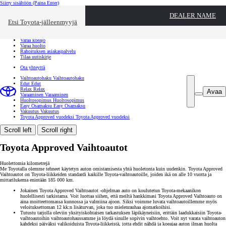
Siirry sisältöön
(Paina Enter)
Ota yhteyttä
DEALER NAME
Sulje
Etsi Toyota-jälleenmyyjä
Toyota palvelee
Etsi jälleenmyyjä
Varaa koeajo
Varaa huolto
Rahoituksen asiakaspalvelu
Tilaa uutiskirje
Ota yhteyttä
Vaihtoautohaku
Vaihtoautohaku
Edut
Edut
Relax
Relax
Avaa
Varaaminen
Varaaminen
Huoltosopimus
Huoltosopimus
Easy Osamaksu
Easy Osamaksu
Vakuutus
Vakuutus
Toyota Approved vuodeksi
Toyota Approved vuodeksi
Scroll left
Scroll right
Toyota Approved Vaihtoautot
Huolettomia kilometrejä
Me Toyotalla olemme tehneet käytetyn auton omistamisesta yhtä huoletonta kuin uudenkin. Toyota Approved
Vaihtoautot on Toyota-liikkeiden standardi kaikille Toyota-vaihtoautoille, joiden ikä on alle 10 vuotta ja
mittarilukema enintään 185 000 km.
Jokainen Toyota Approved Vaihtoautot -ohjelman auto on koulutetun Toyota-mekaanikon
huolellisesti tarkistama. Voit luottaa siihen, että meiltä hankkimasi Toyota Approved Vaihtoauto on
aina moitteettomassa kunnossa ja valmiina ajoon. Siksi voimme luvata vaihtoautoillemme myös
veloituksettoman 12 kk:n lisäturvan, joka tuo mielenrauhaa ajomatkoihisi.
Tutustu tarjolla oleviin yksityiskohtaisen tarkastuksen läpikäyneisiin, erittäin laadukkaisiin Toyota-
vaihtoautoihin vaihtoautohaussamme ja löydä sinulle sopivin vaihtoehto. Voit nyt varata vaihtoauton
kahdeksi päiväksi valikoiduista Toyota-liikkeistä, jotta ehdit nähdä ja koeajaa auton ilman huolta