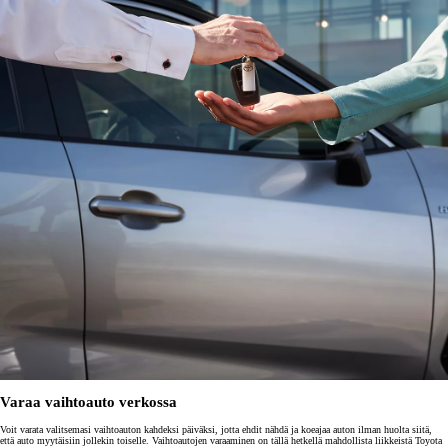
Varaa vaihtoauto verkossa
Voit varata valitsemasi vaihtoauton kahdeksi päiväksi, jotta ehdit nähdä ja koeajaa auton ilman huolta siitä,
että auto myytäisiin jollekin toiselle. Vaihtoautojen varaaminen on tällä hetkellä mahdollista liikkeistä Toyota