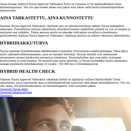
Auton hintaan sisältyvä Toyota Approved Vaihtoautot Turva on voimassa 12 kk hankintahetkestä ilman
kilometrirajoitusta. Voit siis ajaa vuoden aikana niin paljon kuin haluat vailla huolta kilometrirajoituksen
täyttymisestä.
AINA TARKASTETTU, AINA KUNNOSTETTU
Jokainen Toyota Approved Vaihtoautot -ohjelman auto on erikoiskoulutuksen saaneen Toyota-mekaanikon
tarkastama. Perusteellisen teknisen tarkastuksen yhteydessä havaitut mahdolliset puutteet tai viat on korjattu ja
tarvittavat osat vaihdettu. Tämän ansiosta autolla on edessään vielä paljon turvallisia ja huolettomia
ajokilometrejä. Kaikissa Toyota Approved Vaihtoautot -ohjelman autoissa on todistus teknisestä tarkastuksesta.
HYBRIDIAKKUTURVA
Toyota tunnetaan hybriditekniikan edelläkävijänä ja hybridien ylivoimaisena markkinajohtajana. Tämä näkyy
myös vaihtoautovalikoimassamme, jossa on runsaasti hybridejä. Toyotan hybridit ovat menestyneet
erinomaisesti autojen kestävyyttä mittaavissa vertailuissa. Toyota-hybridien akut ovat nekin osoittaneet
kestävyytensä ja toimivuutensa. Ne kestävät koko auton käyttöiän, ja Toyota myöntääkin huolto-ohjelmansa
mukaan huolletuille hybridiakuilleen 10 vuoden / 350 000 km:n hybridiakkuturvan.
HYBRID HEALTH CHECK
Jokainen Toyota Approved Vaihtoautot -ohjelman hybridi on läpikäynyt erillisen Hybrid Health Check -
tarkastuksen, jossa varmistetaan akun ja hybridijärjestelmän toimivuus sekä taataan hybridiakkuturva. Voit siis
olla varma, että hybridivaihtoautosi on luottokumppanisi vielä vuosienkin päästä.
Approved Turvan ehdot
Approved tarkastusohjelma
Akkuturva