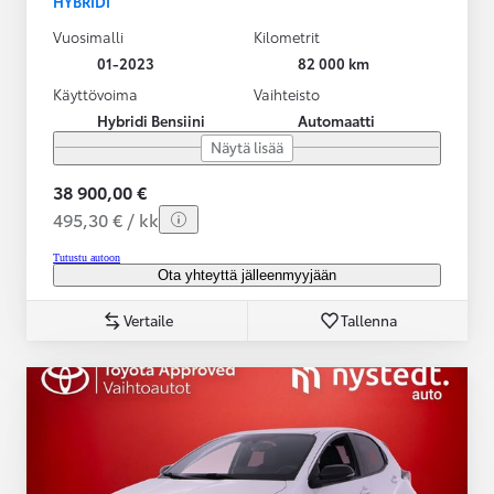
HYBRIDI
Vuosimalli
Kilometrit
01-2023
82 000 km
Käyttövoima
Vaihteisto
Hybridi Bensiini
Automaatti
Näytä lisää
38 900,00 €
495,30 € / kk
Tutustu autoon
Ota yhteyttä jälleenmyyjään
Vertaile
Tallenna