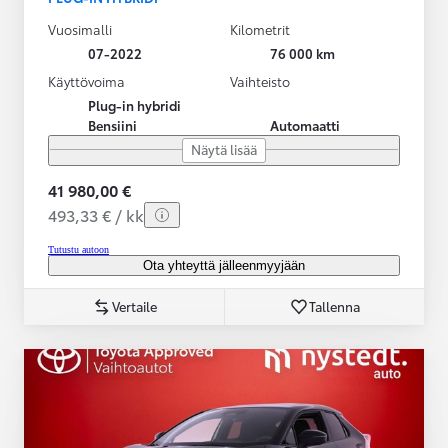
Vuosimalli
Kilometrit
07-2022
76 000 km
Käyttövoima
Vaihteisto
Plug-in hybridi
Bensiini
Automaatti
Näytä lisää
41 980,00 €
493,33 € / kk
Tutustu autoon
Ota yhteyttä jälleenmyyjään
Vertaile
Tallenna