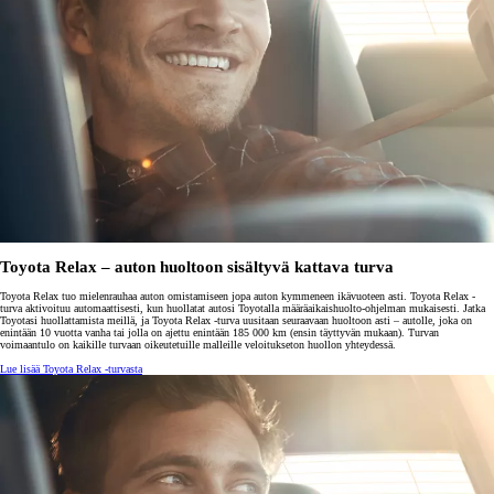
Toyota Relax – auton huoltoon sisältyvä kattava turva
Toyota Relax tuo mielenrauhaa auton omistamiseen jopa auton kymmeneen ikävuoteen asti. Toyota Relax -
turva aktivoituu automaattisesti, kun huollatat autosi Toyotalla määräaikaishuolto-ohjelman mukaisesti. Jatka
Toyotasi huollattamista meillä, ja Toyota Relax -turva uusitaan seuraavaan huoltoon asti – autolle, joka on
enintään 10 vuotta vanha tai jolla on ajettu enintään 185 000 km (ensin täyttyvän mukaan). Turvan
voimaantulo on kaikille turvaan oikeutetuille malleille veloitukseton huollon yhteydessä.
Lue lisää Toyota Relax -turvasta