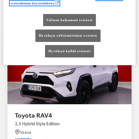
Saatavilla Easy Osamaksu -rahoitus ja Toyota
evästeidemme käyttöehdoista
Vakuutus
Valitsen haluamani evästeet
Hyväksyn välttämättömät evästeet
Hyväksyn kaikki evästeet
Toyota RAV4
2,5 Hybrid Style Edition
Vaasa