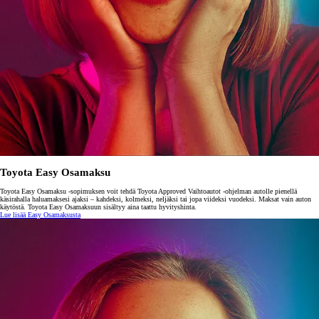
Toyota Easy Osamaksu
Toyota Easy Osamaksu -sopimuksen voit tehdä Toyota Approved Vaihtoautot -ohjelman autolle pienellä
käsirahalla haluamaksesi ajaksi – kahdeksi, kolmeksi, neljäksi tai jopa viideksi vuodeksi. Maksat vain auton
käytöstä. Toyota Easy Osamaksuun sisältyy aina taattu hyvityshinta.
Lue lisää Easy Osamaksusta