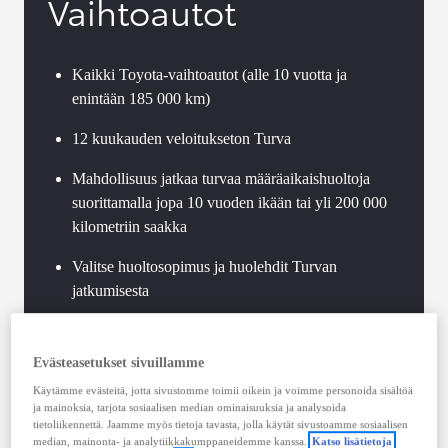
Vaihtoautot
Kaikki Toyota-vaihtoautot (alle 10 vuotta ja
enintään 185 000 km)
12 kuukauden veloitukseton Turva
Mahdollisuus jatkaa turvaa määräaikaishuoltoja
suorittamalla jopa 10 vuoden ikään tai yli 200 000
kilometriin saakka
Valitse huoltosopimus ja huolehdit Turvan
jatkumisesta
Toyota-standardien mukaan toteutettu vaihtoauton
tekninen tarkastus
Evästeasetukset sivuillamme
Käytämme evästeitä, jotta sivustomme toimii oikein ja voimme personoida sisältöä
Voimassaoleva Hybrid Health Check jokaisessa
ja mainoksia, tarjota sosiaalisen median ominaisuuksia ja analysoida
Toyota-hybridissä
tietoliikennettä. Jaamme myös tietoja tavasta, jolla käytät sivustoamme sosiaalisen
median, mainonta- ja analytiikkakumppaneidemme kanssa.
Katso lisätietoja