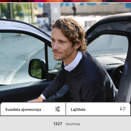
Suodata ajoneuvoja
Lajittele
Toyota Vakuutus
1327
osumaa
Toyota-asiakkaille räätälöity ja valmiiksi kilpailutettu Toyota Vakuutus on edullinen, monipuolinen ja kattava.
Se sisältää Täyskaskossa 80 %:n bonuksen ja voit hyödyntää liikennevakuutusbonuskertymäsi aina 80 %:iin