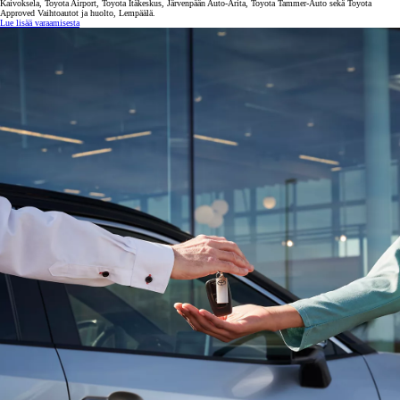
Kaivoksela, Toyota Airport, Toyota Itäkeskus, Järvenpään Auto-Arita, Toyota Tammer-Auto sekä Toyota
Approved Vaihtoautot ja huolto, Lempäälä.
Lue lisää varaamisesta